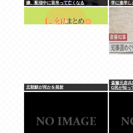
嬢、配信中に首吊って亡くなる
学に進学し
斎藤元彦兵
北朝鮮が何かを発射
G民が知っ