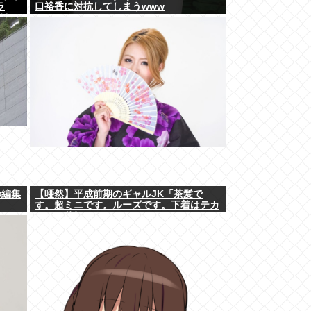
ラ
口裕香に対抗してしまうwww
ラは…
の編集
【唖然】平成前期のギャルJK「茶髪で
す。超ミニです。ルーズです。下着はテカ
テカか豹柄です」⇒！！！