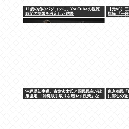
11歳の娘のパソコンに、YouTubeの視聴
【元V6】
時間の制限を設定した結果
指摘 「一
ってるんだ
沖縄県知事選、古謝玄太氏と国民民主が政
東京都民「
策協定 「沖縄版手取りを増やす政策」な
に都心の近
ど5項目
いの」