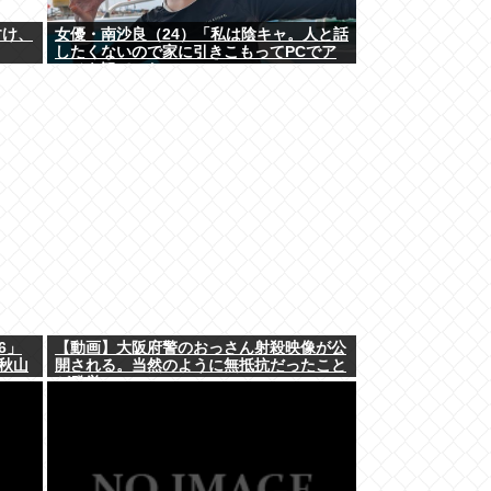
すけ、
女優・南沙良（24）「私は陰キャ。人と話
したくないので家に引きこもってPCでア
ニメを観ていたい」
6」
【動画】大阪府警のおっさん射殺映像が公
 秋山
開される。当然のように無抵抗だったこと
が発覚