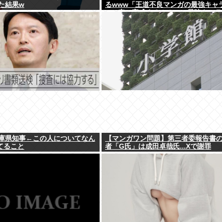
た結果w
るwww「王道不良マンガの最強キャ
Tier表」完成する！！この最強キャ
庫県知事←この人についてなん
【マンガワン問題】第三者委報告書
てること
者「G氏」は成田卓哉氏...Xで謝罪