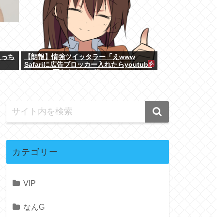
えっち
【朗報】情強ツイッタラー「えwww
Safariに広告ブロッカー入れたらyoutube
premium要らんやん。笑」
カテゴリー
VIP
なんG