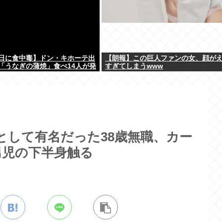
日に食中毒】ドン・キホーテ出
【朗報】この巨人ファンの女、顔が
「うなぎの蒲焼」食べ14人が発
すぎてしまうwww
として有名だった38歳無職、カー
男児の下半身触る