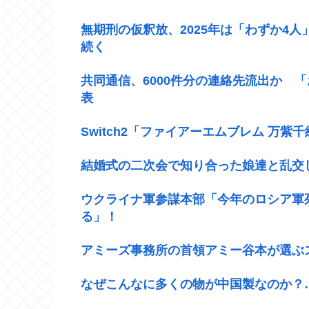
無期刑の仮釈放、2025年は「わずか4人
続く
共同通信、6000件分の連絡先流出か 
表
Switch2「ファイアーエムブレム 万紫千紅
結婚式の二次会で知り合った娘達と乱交
ウクライナ軍参謀本部「今年のロシア軍
る」！
アミーズ事務所の首領アミー谷本が選ぶ
なぜこんなに多くの物が中国製なのか？