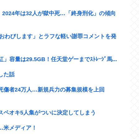
」2024年は32人が獄中死…「終身刑化」の傾向
「おわびします」とラフな軽い謝罪コメントを発
」容量は29.5GB！任天堂ゲーまでｽﾄﾚｰｼﾞ馬...
した話
死傷者24万人…新規兵力の募集規模を上回
スペオキ5人集がついに決定してしまう
…米メディア！