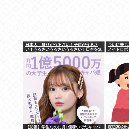
日本人「祭りがうるさい！子供がうるさ
ついに来ち
い！うるさいうるさいうるさい！日本を無
ノイドロボ
音の世界にしろ」
【悲報】学生なのに月1億稼いでたキャバ
底辺高校出