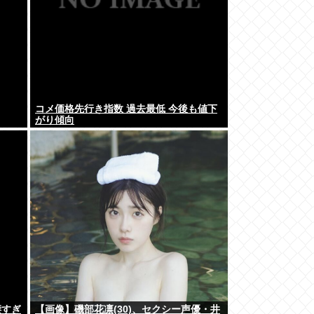
コメ価格先行き指数 過去最低 今後も値下
がり傾向
凄すぎ
【画像】磯部花凛(30)、セクシー声優・井