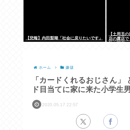
【土用丑の
【悲報】内田梨瑚「社会に戻りたいです」
店の露店で
熱や下痢
ホーム
嫌儲
「カードくれるおじさん」 
ド目当てに家に来た小学生
2020.05.17 22:57