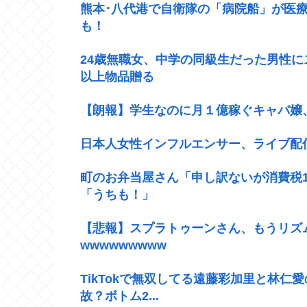
熊本･八代港で自衛隊の「病院船」が医
も！
24歳無職女、中学の同級生だった男性に
以上物品贈る
【朗報】学生なのに月１億稼ぐキャバ嬢
日本人女性インフルエンサー、ライブ配
町のお弁当屋さん「申し訳ないが消費税
「うちも！」
【悲報】スプラトゥーンさん、もうリズ
wwwwwwwww
TikTokで無双してる遠藤彩加里と林
故？ボトム2...