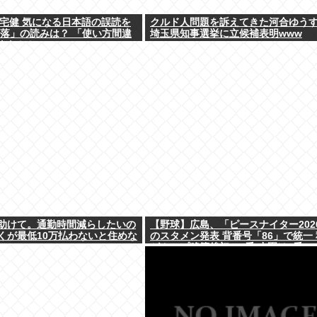
三宅健 気になる日本語の誤読を
クルド人問題を訴えてきた河合ゆう
段落」の読みは？ 「使い方間違
埼玉県知事選挙に立候補表明www
よなとか」
助けて。通勤時間減らしたいの
【野球】広島、「ピースナイター202
くが最低10万払わないと住めな
のスタメン発表 背番号「86」で統一
がカープ移籍後初の4番 小園は6番