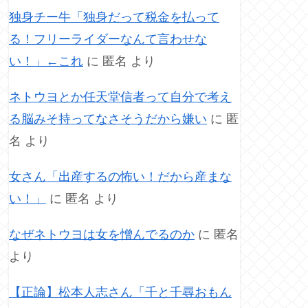
独身チー牛「独身だって税金を払って
る！フリーライダーなんて言わせな
い！」←これ
に
匿名
より
ネトウヨとか任天堂信者って自分で考え
る脳みそ持ってなさそうだから嫌い
に
匿
名
より
女さん「出産するの怖い！だから産まな
い！」
に
匿名
より
なぜネトウヨは女を憎んでるのか
に
匿名
より
【正論】松本人志さん「千と千尋おもん