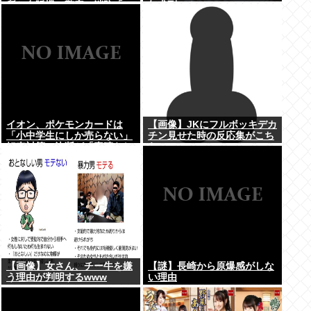
所と自販機」警察・消防「」
年求刑⇒！
←これ・・・
イオン、ポケモンカードは
【画像】JKにフルボッキデカ
「小中学生にしか売らない」
チン見せた時の反応集がこち
転売対策の決断が「素晴らし
らww
い」
【画像】女さん、チー牛を嫌
【謎】長崎から原爆感がしな
う理由が判明するwww
い理由