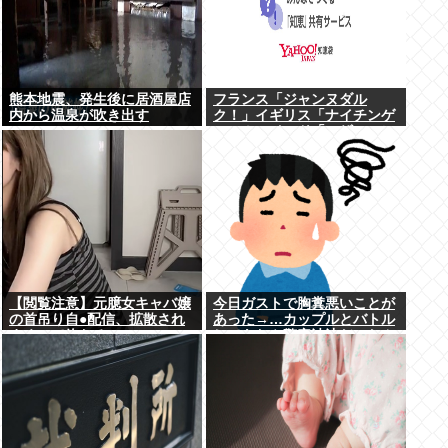
熊本地震、発生後に居酒屋店
フランス「ジャンヌダル
内から温泉が吹き出す
ク！」イギリス「ナイチンゲ
ール！」インド「マザーテレ
サ！」日本「…」
【閲覧注意】元臆女キャバ嬢
今日ガストで胸糞悪いことが
の首吊り自●配信、拡散され
あった→…カップルとバトル
まくって終わるwww
してあわや警察沙汰だったん
だがどっちが悪い？