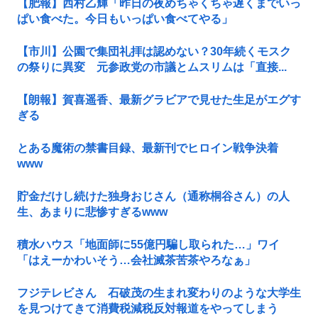
【肥報】西村乙輝「昨日の夜めちゃくちゃ遅くまでいっ
ぱい食べた。今日もいっぱい食べてやる」
【市川】公園で集団礼拝は認めない？30年続くモスク
の祭りに異変 元参政党の市議とムスリムは「直接...
【朗報】賀喜遥香、最新グラビアで見せた生足がエグす
ぎる
とある魔術の禁書目録、最新刊でヒロイン戦争決着
www
貯金だけし続けた独身おじさん（通称桐谷さん）の人
生、あまりに悲惨すぎるwww
積水ハウス「地面師に55億円騙し取られた…」ワイ
「はえーかわいそう…会社滅茶苦茶やろなぁ」
フジテレビさん 石破茂の生まれ変わりのような大学生
を見つけてきて消費税減税反対報道をやってしまう