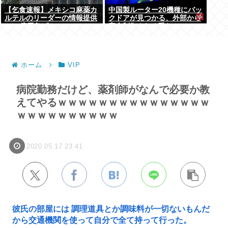
【乞食速報】メキシコ麻薬カ
中国製ルーター20機種にバッ
ルテルのリーダーの情報提供
クドアが見つかる、外部から
で39億円急げ！
完全制御される恐れ
ホーム
VIP
病院勤務だけど、薬剤師がなんで必要か教
えてやるｗｗｗｗｗｗｗｗｗｗｗｗｗｗｗ
ｗｗｗｗｗｗｗｗｗｗ
2020.05.17 23:41
彼氏の部屋には 調理道具とか調味料が一切ないもんだ
から交通機関を使って自分で全て持って行った。