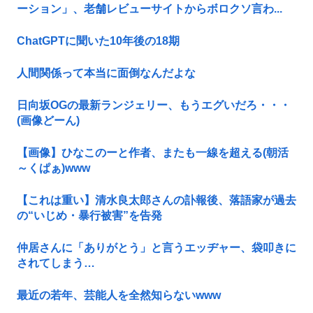
ーション」、老舗レビューサイトからボロクソ言わ...
ChatGPTに聞いた10年後の18期
人間関係って本当に面倒なんだよな
日向坂OGの最新ランジェリー、もうエグいだろ・・・
(画像どーん)
【画像】ひなこのーと作者、またも一線を超える(朝活
～くぱぁ)www
【これは重い】清水良太郎さんの訃報後、落語家が過去
の“いじめ・暴行被害”を告発
仲居さんに「ありがとう」と言うエッヂャー、袋叩きに
されてしまう…
最近の若年、芸能人を全然知らないwww