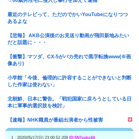
→60歳男性宅に侵入し暴行を加えて逮捕
最近のテレビって、ただのでかいYouTubeになりつつ
あるよな
【悲報】 AKB公演後のお見送り動画が飛田新地みたい
だと話題に・・・
【衝撃】マツダ、CX-5がバカ売れで黒字転換www(※画
像あり)
小学館「今後、倫理的に許容することができないと判断
した作家は使わない」
北朝鮮、日本に警告。「戦犯国家に戻ろうとしている日
本に軍事的選択肢を検討」
【速報】NHK職員が番組出演者から性被害
1 : 2020/05/17(日) 23:00:52.209
ID:5N7vxbz60