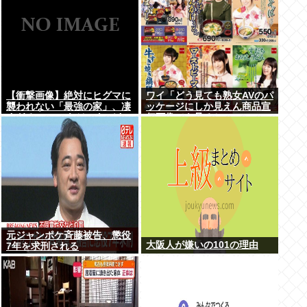
【衝撃画像】絶対にヒグマに
ワイ「どう見ても熟女AVのパ
襲われない「最強の家」、凄
ッケージにしか見えん商品宣
すぎるwwwこれは…ヤバす
伝画像でも見るか...」
ぎる…
元ジャンポケ斉藤被告、懲役
大阪人が嫌いの101の理由
7年を求刑される