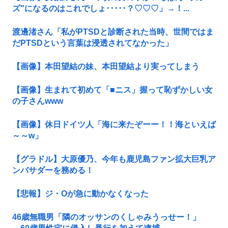
ズ"になるのはこれでしょ･････？♡♡♡」→！...
渡邊渚さん「私がPTSDと診断された当時、世間ではま
だPTSDという言葉は浸透されてなかった」
【画像】本田望結の妹、本田望結より実ってしまう
【画像】生まれて初めて「■ニス」握って恥ずかしい女
の子さんwww
【画像】休日ドイツ人「海に来たぞーー！！海といえば
～～w」
【グラドル】大原優乃、今年も鹿児島ファン拡大巨乳ア
ンバサダーを務める！
【悲報】ジ・Oが急に動かなくなった
46歳無職男「隣のオッサンのくしゃみうっせー！」