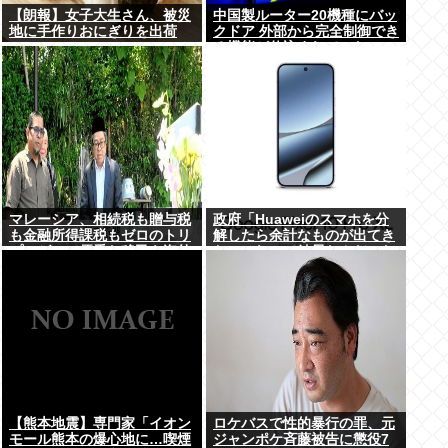
【朗報】女子大生さん、被災
中国製ルーター20機種にバッ
地に手作りおにぎりを出荷
クドア 外部から完全制御でき
る機能が仕込まれていた
マレーシア、相続税も贈与税
政府「Huaweiのスマホを分
も金融所得課税もゼロのトリ
解したら余計なものが出てき
プルゼロで優秀な移民を海外
た」これって結局なんだった
から集めてしまう…
の？
【熊本地震】専門家「イオン
ロケバスで性的暴行の罪、元
モール熊本の爆心地に…喫煙
ジャンポケ斉藤被告に懲役7