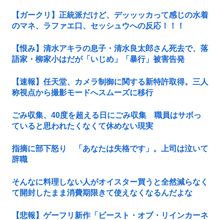
【ガークリ】正統派だけど、デッッッカって感じの水着
のマネ、ラファエ口、セッシュウへの反応！！！
【恨み】清水アキラの息子・清水良太郎さん死去で、落
語家・柳家小はだが「いじめ」「暴行」被害告発
【速報】任天堂、カメラ制御に関する新特許取得。三人
称視点から撮影モードへスムーズに移行
ごみ収集、40度を超える日にごみ収集 職員はサボっ
ていると思われたくなくて休めない現実
指摘に部下怒り 「あなたは失格です」。上司は泣いて
辞職
そんなに料理しない人がオイスター買うと全然減らなく
て開封したまま消費期限きて使えなくなるんだよな
【悲報】ゲーフリ新作「ビースト・オブ・リインカーネ