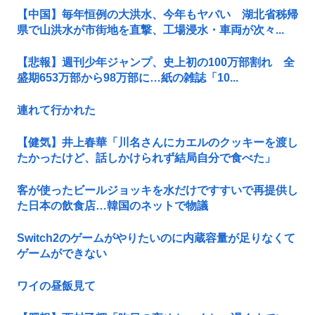
【中国】毎年恒例の大洪水、今年もヤバい 湖北省秭帰
県で山洪水が市街地を直撃、工場浸水・車両が次々...
【悲報】週刊少年ジャンプ、史上初の100万部割れ 全
盛期653万部から98万部に…紙の雑誌「10...
連れて行かれた
【健気】井上春華「川名さんにカエルのクッキーを渡し
たかったけど、話しかけられず結局自分で食べた」
客が使ったビールジョッキを水だけですすいで再提供し
た日本の飲食店…韓国のネットで物議
Switch2のゲームがやりたいのに内蔵容量が足りなくて
ゲームができない
ワイの昼飯見て