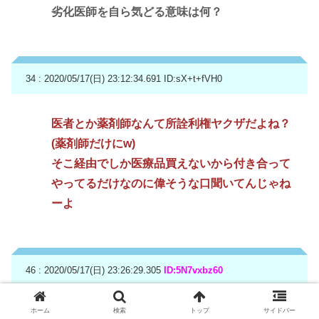
劣化医師を自ら気どる意味は何？
34 : 2020/05/17(日) 23:12:34.691
ID:sX+t+fVH0
医者とか薬剤師なんて所詮利権ヤクザだよね？
(薬剤師だけにw)
そこ経由でしか医療品買えないから付き合って
やってるだけなのに偉そうな口聞いてんじゃね
ーよ
46 : 2020/05/17(日) 23:26:29.305
ID:5N7vxbz60
ホーム
検索
トップ
サイドバー
>>34