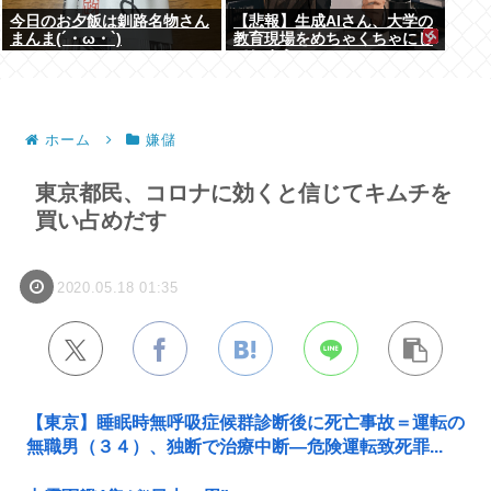
今日のお夕飯は釧路名物さん
【悲報】生成AIさん、大学の
まんま(´・ω・`)
教育現場をめちゃくちゃにし
てしまう
ホーム
嫌儲
東京都民、コロナに効くと信じてキムチを
買い占めだす
2020.05.18 01:35
【東京】睡眠時無呼吸症候群診断後に死亡事故＝運転の
無職男（３４）、独断で治療中断―危険運転致死罪...