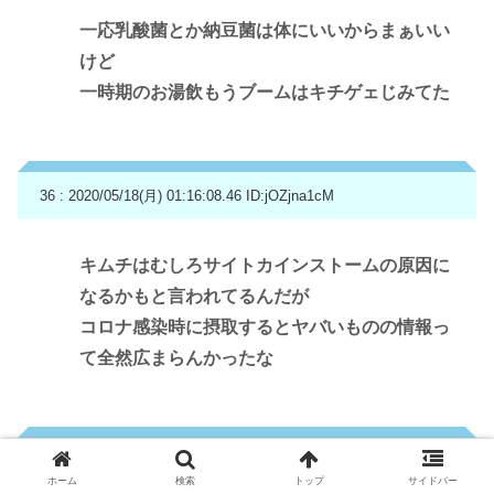
一応乳酸菌とか納豆菌は体にいいからまぁいい
けど
一時期のお湯飲もうブームはキチゲェじみてた
36 : 2020/05/18(月) 01:16:08.46
ID:jOZjna1cM
キムチはむしろサイトカインストームの原因に
なるかもと言われてるんだが
コロナ感染時に摂取するとヤバいものの情報っ
て全然広まらんかったな
37 : 2020/05/18(月) 01:16:26.66
ID:pvAvUHTf0
ホーム
検索
トップ
サイドバー