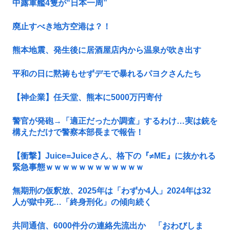
中露軍艦4隻が“日本一周”
廃止すべき地方空港は？！
熊本地震、発生後に居酒屋店内から温泉が吹き出す
平和の日に黙祷もせずデモで暴れるパヨクさんたち
【神企業】任天堂、熊本に5000万円寄付
警官が発砲→「適正だったか調査」するわけ…実は銃を
構えただけで警察本部長まで報告！
【衝撃】Juice=Juiceさん、格下の『≠ME』に抜かれる
緊急事態ｗｗｗｗｗｗｗｗｗｗｗｗ
無期刑の仮釈放、2025年は「わずか4人」2024年は32
人が獄中死…「終身刑化」の傾向続く
共同通信、6000件分の連絡先流出か 「おわびしま