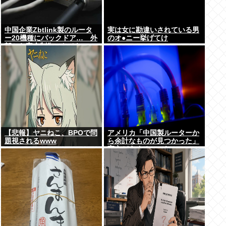
中国企業Zbtlink製のルータ
実は女に勘違いされている男
ー20機種にバックドア… 外
のオ●ニー挙げてけ
部から完全制御のおそれ
【悲報】ヤニねこ、BPOで問
アメリカ「中国製ルーターか
題視されるwww
ら余計なものが見つかった」
高市どうするのこれ