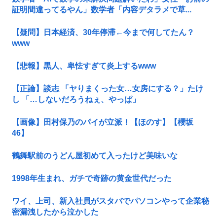
証明間違ってるやん」数学者「内容デタラメで草...
【疑問】日本経済、30年停滞←今まで何してたん？
www
【悲報】黒人、卑怯すぎて炎上するwww
【正論】談志 「ヤりまくった女…女房にする？」たけ
し 「…しないだろうねぇ、やっぱ」
【画像】田村保乃のパイが立派！【ほのす】【櫻坂
46】
鶴舞駅前のうどん屋初めて入ったけど美味いな
1998年生まれ、ガチで奇跡の黄金世代だった
ワイ、上司、新入社員がスタバでパソコンやって企業秘
密漏洩したから泣かした