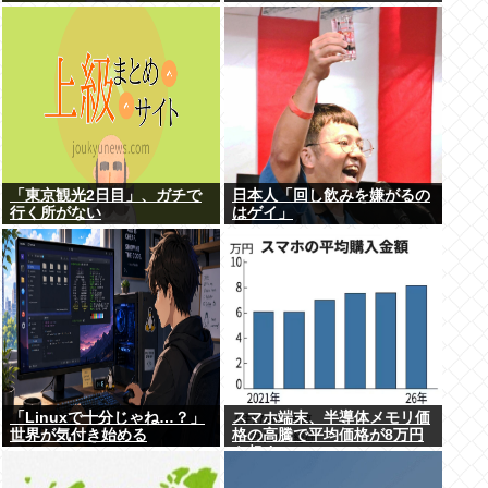
い
「東京観光2日目」、ガチで
日本人「回し飲みを嫌がるの
行く所がない
はゲイ」
「Linuxで十分じゃね…？」
スマホ端末、半導体メモリ価
世界が気付き始める
格の高騰で平均価格が8万円
を超す