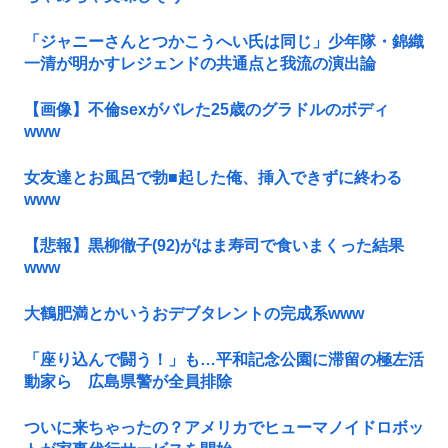
「ジャニーさんとつかこうへい氏は同じ」少年隊・錦織
一清が明かすレジェンドの共通点と我流の演出論
【画像】不倫sexがバレた25歳のグラドルのボディ
www
女友達とお風呂で勃■起した俺、挿入できずに終わる
www
【悲報】黒柳徹子(92)がはま寿司で食いまくった結果
www
大鶴肥満とかいうおデブタレントの完成系www
「座り込んで闘う！」も…平和記念公園に滞留の極左活
動家ら 広島県警が全員排除
ついに来ちゃったの？アメリカでヒューマノイドロボッ