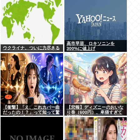
高市早苗、ロキソニンを
ウクライナ、ついに力尽きる
300%に値上げ
【衝撃】「え、これカバー曲
【悲報】ディズニーのおいな
だったの！？」って知って驚
り巻（600円）、卑猥すぎて
いた曲あげてけ
賛否両論www