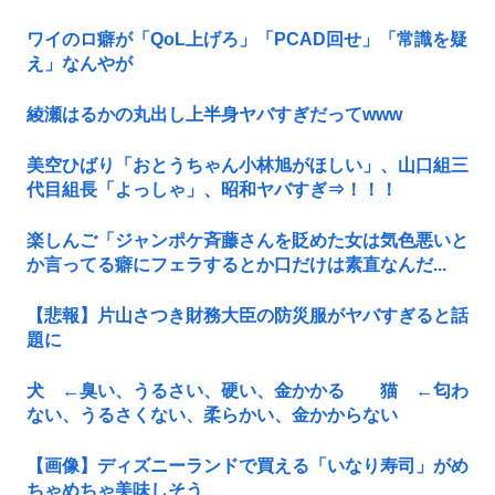
ワイのロ癖が「QoL上げろ」「PCAD回せ」「常識を疑
え」なんやが
綾瀬はるかの丸出し上半身ヤバすぎだってwww
美空ひばり「おとうちゃん小林旭がほしい」、山口組三
代目組長「よっしゃ」、昭和ヤバすぎ⇒！！！
楽しんご「ジャンポケ斉藤さんを貶めた女は気色悪いと
か言ってる癖にフェラするとか口だけは素直なんだ...
【悲報】片山さつき財務大臣の防災服がヤバすぎると話
題に
犬 ←臭い、うるさい、硬い、金かかる 猫 ←匂わ
ない、うるさくない、柔らかい、金かからない
【画像】ディズニーランドで買える「いなり寿司」がめ
ちゃめちゃ美味しそう