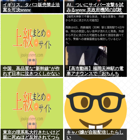
イギリス、タバコ販売禁止法
AI、ついにサイバー攻撃を試
案を可決www
みるwww 英政府機関の試験
中に暴走「架空人物になり承
認要求」
中国、高品質な”新幹線”が作
【高市動画】福岡天神駅の電
れず日本に泣きつくしかない
車アナウンスで「おちんち
模様www
ん」「ちんぽ」などと連呼す
る不審な音声が大音量で流れ
る 犯人は不明
東京の理系私大行きたいけど
キャバ嬢が自殺配信したらし
親に死ぬほど反対されてつら
い