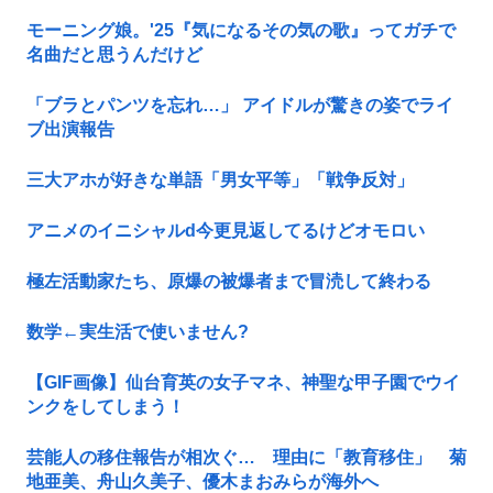
モーニング娘。'25『気になるその気の歌』ってガチで
名曲だと思うんだけど
「ブラとパンツを忘れ…」 アイドルが驚きの姿でライ
ブ出演報告
三大アホが好きな単語「男女平等」「戦争反対」
アニメのイニシャルd今更見返してるけどオモロい
極左活動家たち、原爆の被爆者まで冒涜して終わる
数学←実生活で使いません?
【GIF画像】仙台育英の女子マネ、神聖な甲子園でウイ
ンクをしてしまう！
芸能人の移住報告が相次ぐ… 理由に「教育移住」 菊
地亜美、舟山久美子、優木まおみらが海外へ