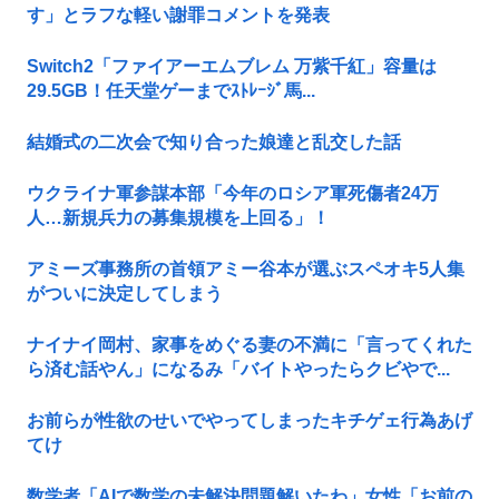
す」とラフな軽い謝罪コメントを発表
Switch2「ファイアーエムブレム 万紫千紅」容量は
29.5GB！任天堂ゲーまでｽﾄﾚｰｼﾞ馬...
結婚式の二次会で知り合った娘達と乱交した話
ウクライナ軍参謀本部「今年のロシア軍死傷者24万
人…新規兵力の募集規模を上回る」！
アミーズ事務所の首領アミー谷本が選ぶスペオキ5人集
がついに決定してしまう
ナイナイ岡村、家事をめぐる妻の不満に「言ってくれた
ら済む話やん」になるみ「バイトやったらクビやで...
お前らが性欲のせいでやってしまったキチゲェ行為あげ
てけ
数学者「AIで数学の未解決問題解いたわ」女性「お前の