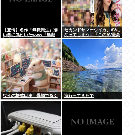
【驚愕】名作『無職転生』凄
セカンドサマーウイカ、AVに
い事に気付いたwww『無職
なってしまう…「このAV最高
転生』ってなろうっぽくない
やで！」
からおすすめって言われたか
ら見たのだけど…もしかし
て…
ワイの株式口座 爆損で逝く
海行ってきたで