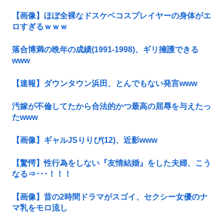
【画像】ほぼ全裸なドスケベコスプレイヤーの身体がエ
ロすぎるｗｗｗ
落合博満の晩年の成績(1991-1998)、ギリ擁護できる
www
【速報】ダウンタウン浜田、とんでもない発言www
汚嫁が不倫してたから合法的かつ最高の屈辱を与えたっ
たwww
【画像】ギャルJSりりぴ(12)、近影www
【驚愕】性行為をしない『友情結婚』をした夫婦、こう
なる⇒･･･！！！
【画像】昔の2時間ドラマがスゴイ、セクシー女優のナ
マ乳をモロ流し