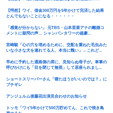
【愕然】ワイ、借金300万円を5年かけて完済した結果
とんでもないことになる・・・・・・
「感覚が分からない」 元TBS・山本里菜アナの離婚コ
メントに疑問の声… シャンパンタワーの超豪...
宮崎駿「心の穴を埋めるために、交配を重ねた毛虫みた
いな小さな犬を連れてる人、本当に醜い」←これど...
早めに予約した通路側の席に、見知らぬ母子が。車掌の
呼びかけにも「目を閉じて無視」して居座られまし...
ショートスリーパーさん「寝たほうがいいのでは？」に
ブチギレ
アンジュルム後藤花出演見合わせのお知らせ
トッモ「ワイ5年かけて500万貯めてん、これで焼き鳥