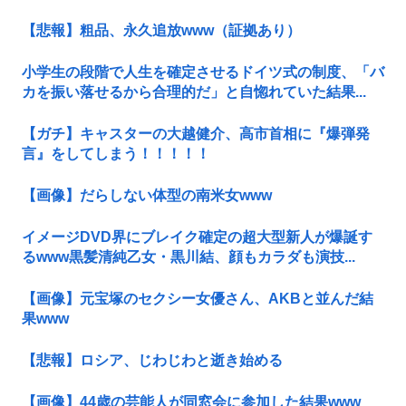
【悲報】粗品、永久追放www（証拠あり）
小学生の段階で人生を確定させるドイツ式の制度、「バ
カを振い落せるから合理的だ」と自惚れていた結果...
【ガチ】キャスターの大越健介、高市首相に『爆弾発
言』をしてしまう！！！！！
【画像】だらしない体型の南米女www
イメージDVD界にブレイク確定の超大型新人が爆誕す
るwww黒髪清純乙女・黒川結、顔もカラダも演技...
【画像】元宝塚のセクシー女優さん、AKBと並んだ結
果www
【悲報】ロシア、じわじわと逝き始める
【画像】44歳の芸能人が同窓会に参加した結果www