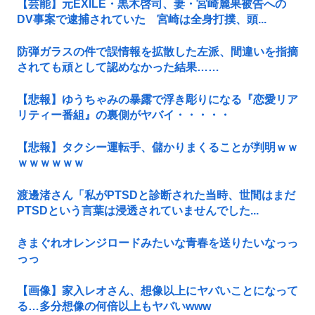
【芸能】元EXILE・黒木啓司、妻・宮崎麗果被告への
DV事案で逮捕されていた 宮崎は全身打撲、頭...
防弾ガラスの件で誤情報を拡散した左派、間違いを指摘
されても頑として認めなかった結果……
【悲報】ゆうちゃみの暴露で浮き彫りになる『恋愛リア
リティー番組』の裏側がヤバイ・・・・・
【悲報】タクシー運転手、儲かりまくることが判明ｗｗ
ｗｗｗｗｗｗ
渡邊渚さん「私がPTSDと診断された当時、世間はまだ
PTSDという言葉は浸透されていませんでした...
きまぐれオレンジロードみたいな青春を送りたいなっっ
っっ
【画像】家入レオさん、想像以上にヤバいことになって
る…多分想像の何倍以上もヤバいwww