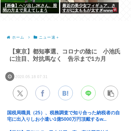
【画像】ヘソ出しJKさん、股
最近の美少女フィギュア、さ
間の方まで見えてしまう
すがに太ももが太すぎwww
www
ホーム
ニュー速＋
【東京】都知事選、コロナの陰に 小池氏
に注目、対抗馬なく 告示まで1カ月
2020.05.18 07:31
国税局職員（25）、税務調査で知り合った納税者の自
宅に出入りしお小遣い1億5000万円頂戴するw...