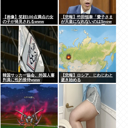
【画像】笑顔100点満点の女
【悲報】竹田恒泰「愛子さま
の子が発見されるwww
が天皇になれないのはSnow
Manに女がいないのと同じ」
X民「養子案はSnow Manに
竹田恒泰が入るようなもの」
韓国サッカー協会、外国人審
【悲報】ロシア、じわじわと
判員に性的接待www
逝き始める