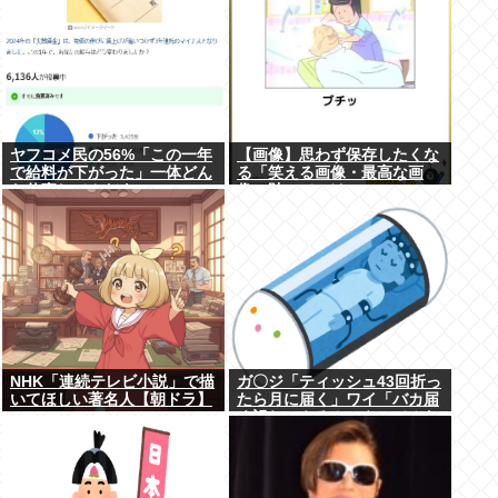
ヤフコメ民の56%「この一年
【画像】思わず保存したくな
で給料が下がった」一体どん
る「笑える画像・最高な画
な仕事してんだよこいつ
像」貼っていけwww
ら！？
NHK「連続テレビ小説」で描
ガ〇ジ「ティッシュ43回折っ
いてほしい著名人【朝ドラ】
たら月に届く」ワイ「バカ届
く訳ねーやろ！ｗやってみた
ろ！ｗ」