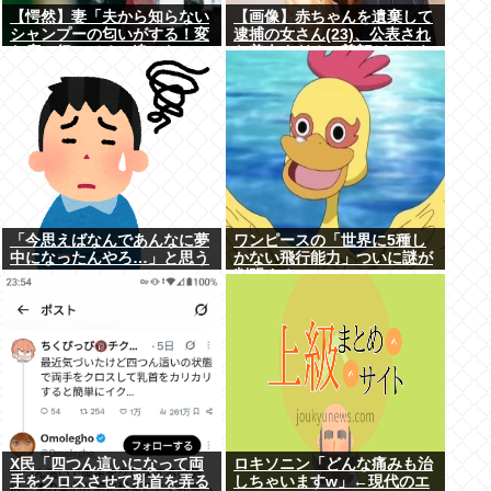
【愕然】妻「夫から知らない
【画像】赤ちゃんを遺棄して
シャンプーの匂いがする！変
逮捕の女さん(23)、公表され
な店に行ってるに違いな
た美人すぎるご尊顔がこちら
い！！！」探偵「調べたとこ
⇒www
ろ･･･」⇒結果ｗｗ
「今思えばなんであんなに夢
ワンピースの「世界に5種し
中になったんやろ…」と思う
かない飛行能力」ついに謎が
コンテンツ
判明するwww
X民「四つん這いになって両
ロキソニン「どんな痛みも治
手をクロスさせて乳首を弄る
しちゃいますw」←現代のエ