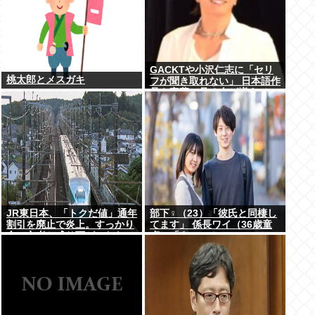
GACKTや小沢仁志に「セリ
桃太郎とメスガキ
フが聞き取れない」 日本語作
品を字幕で見る人が増えてい
る背景
JR東日本、「トクだ値」通年
部下♀（23）「彼氏と同棲し
割引を廃止で炎上。すっかり
てます」 係長ワイ（36歳童
金の亡者と成り下がったな
貞）「えっ…？」