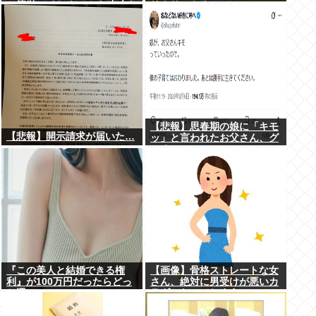
と簡単にイケる」 これ出来な
リクサーやろ…
いヤツはゲイ
【悲報】思春期の娘に「キモ
【悲報】開示請求が届いた…
ッ」と言われたお父さん、グ
レる
『この美人と結婚できる権
【画像】骨格ストレートな女
利』が100万円だったらどっ
さん、絶対に男受けが悪いカ
ち選ぶwww
ラダになってしまうｗｗｗ