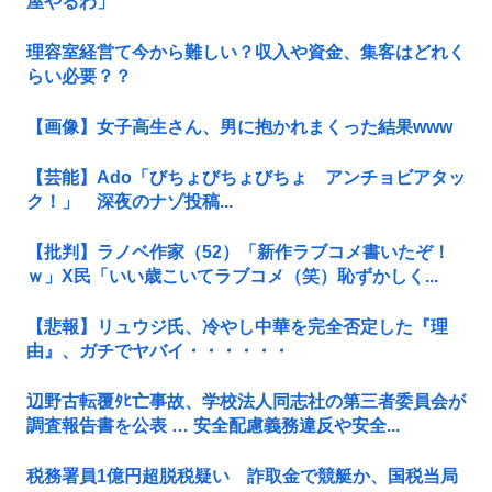
屋やるわ」
理容室経営て今から難しい？収入や資金、集客はどれく
らい必要？？
【画像】女子高生さん、男に抱かれまくった結果www
【芸能】Ado「びちょびちょびちょ アンチョビアタッ
ク！」 深夜のナゾ投稿...
【批判】ラノベ作家（52）「新作ラブコメ書いたぞ！
ｗ」X民「いい歳こいてラブコメ（笑）恥ずかしく...
【悲報】リュウジ氏、冷やし中華を完全否定した『理
由』、ガチでヤバイ・・・・・・
辺野古転覆ﾀﾋ亡事故、学校法人同志社の第三者委員会が
調査報告書を公表 … 安全配慮義務違反や安全...
税務署員1億円超脱税疑い 詐取金で競艇か、国税当局