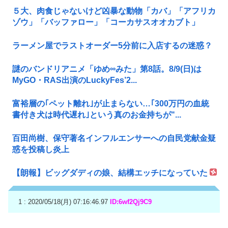
５大、肉食じゃないけど凶暴な動物「カバ」「アフリカ
ゾウ」「バッファロー」「コーカサスオオカブト」
ラーメン屋でラストオーダー5分前に入店するの迷惑？
謎のバンドリアニメ「ゆめ∞みた」第8話。8/9(日)は
MyGO・RAS出演のLuckyFes’2...
富裕層の｢ペット離れ｣が止まらない…｢300万円の血統
書付き犬は時代遅れ｣という真のお金持ちが"...
百田尚樹、保守著名インフルエンサーへの自民党献金疑
惑を投稿し炎上
【朗報】ビッグダディの娘、結構エッチになっていた
1 : 2020/05/18(月) 07:16:46.97
ID:6wf2Qj9C9