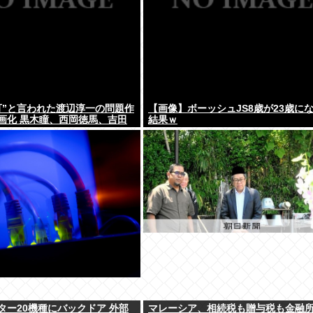
可”と言われた渡辺淳一の問題作
【画像】ボーッシュJS8歳が23歳に
画化 黒木瞳、西岡徳馬、吉田
結果ｗ
ター20機種にバックドア 外部
マレーシア、相続税も贈与税も金融