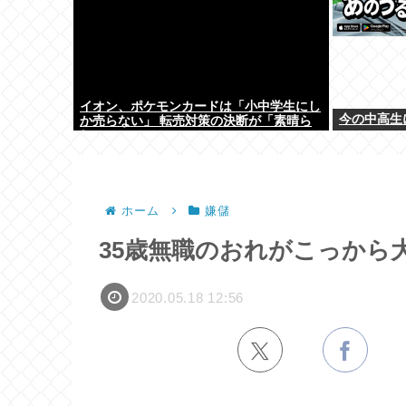
イオン、ポケモンカードは「小中学生にし
今の中高生
か売らない」 転売対策の決断が「素晴ら
しい」
ホーム
嫌儲
35歳無職のおれがこっから
2020.05.18 12:56