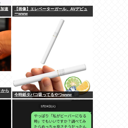
を加速
【画像】エレベーターガール、AVデビュ
ーwww
トから
今時紙タバコ吸ってるやつwww