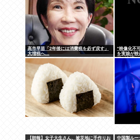
高市早苗「2年後には消費税を必ず戻す」
“映像化不
大増税へ…
を実娘が映
羊が出演
【朗報】女子大生さん、被災地に手作りお
中国製ルー