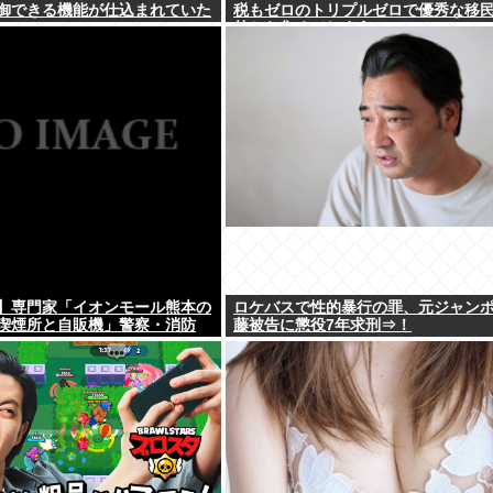
御できる機能が仕込まれていた
税もゼロのトリプルゼロで優秀な移
外から集めてしまう…
】専門家「イオンモール熊本の
ロケバスで性的暴行の罪、元ジャン
喫煙所と自販機」警察・消防
藤被告に懲役7年求刑⇒！
・・・