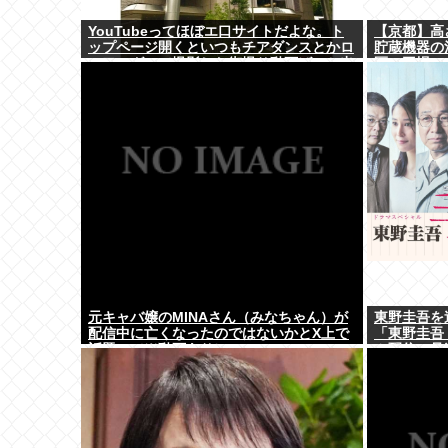
YouTubeってほぼエ口サイトだよな。ト
【京都】高
ップページ開くといつもチアダンスとかロ
貯蔵機器の
ーアングルで撮影した街撮り動画ばっか出
区の工場
てくるじゃん
元キャバ嬢のMINAさん（みなちゃん）が
東野圭吾を
配信中に亡くなったのではないかとX上で
「東野圭吾 
話題に（※動画あり）
ム配信、見