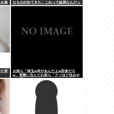
民を海
なものが出てきた」これって結局なんだっ
たの？
ポケ斉
お前ら「埼玉w何があんだよw田舎だろ
w」実際に住んだお前ら「クソほど住みや
すい困ることねえじゃん」