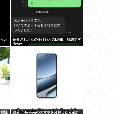
なった
紹介された女の子(33)とのLINE、順調すぎ
るww
所得課
政府「Huaweiのスマホを分解したら余計