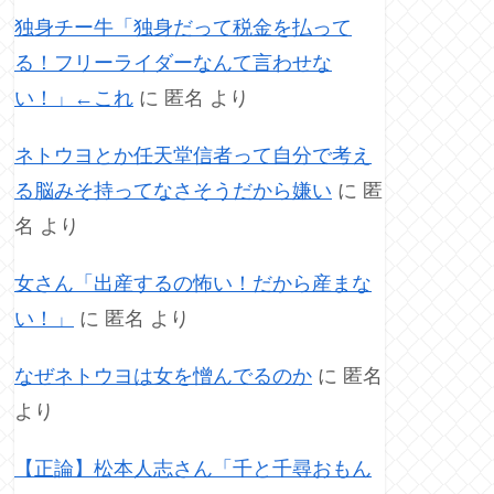
独身チー牛「独身だって税金を払って
る！フリーライダーなんて言わせな
い！」←これ
に
匿名
より
ネトウヨとか任天堂信者って自分で考え
る脳みそ持ってなさそうだから嫌い
に
匿
名
より
女さん「出産するの怖い！だから産まな
い！」
に
匿名
より
なぜネトウヨは女を憎んでるのか
に
匿名
より
【正論】松本人志さん「千と千尋おもん