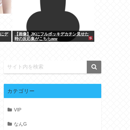
上にデ
【画像】JKにフルボッキデカチン見せた
時の反応集がこちらww
カテゴリー
VIP
なんG