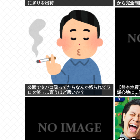
にぎりを出荷
から完全制
公園でタバコ吸ってたらなんか怒られてワ
【熊本地震
ロタ笑→…言うほど悪いか？
爆心地に…
「」←これ