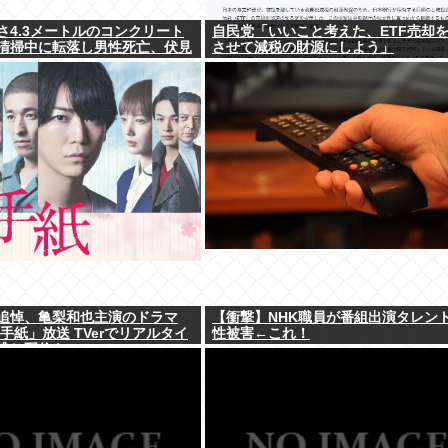
さ4.3メートルのコンクリート
自民党「いいこと考えた、ETF売却
清掃中に転落し男性死亡、伏見
させて減税の財源にしよう」
追悼、亀梨和也主演のドラマ
【衝撃】NHK職員が番組出演タレン
手紙」放送 TVerでリアルタイ
性被害←これ！
逃し配信も