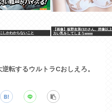
【画像】板野友美(32)さん、想像以
にしかわからないこと
カい乳をしてしまうwww
大逆転するウルトラCおしえろ。