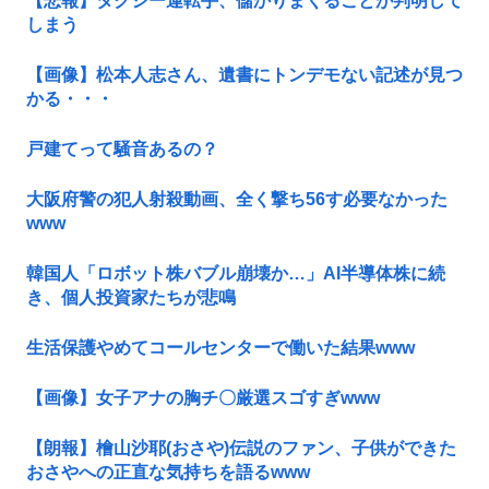
【悲報】タクシー運転手、儲かりまくることが判明して
しまう
【画像】松本人志さん、遺書にトンデモない記述が見つ
かる・・・
戸建てって騒音あるの？
大阪府警の犯人射殺動画、全く撃ち56す必要なかった
www
韓国人「ロボット株バブル崩壊か…」AI半導体株に続
き、個人投資家たちが悲鳴
生活保護やめてコールセンターで働いた結果www
【画像】女子アナの胸チ〇厳選スゴすぎwww
【朗報】檜山沙耶(おさや)伝説のファン、子供ができた
おさやへの正直な気持ちを語るwww