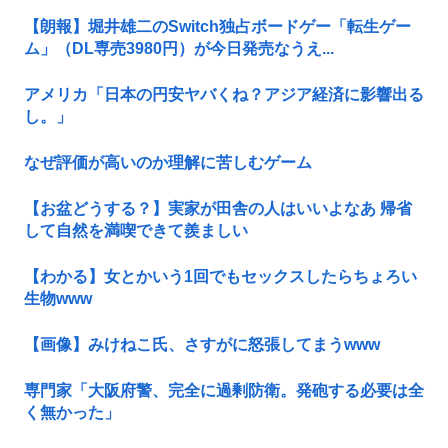
【朗報】堀井雄二のSwitch独占ボードゲー「転生ゲー
ム」（DL専売3980円）が今日発売なうえ...
アメリカ「日本の円安ヤバくね？アジア経済に影響出る
し。」
なぜ評価が高いのか理解に苦しむゲーム
【お盆どうする？】実家が田舎の人はいいよなあ 帰省
して自然を満喫できて羨ましい
【わかる】女とかいう1回でもセックスしたらちょろい
生物www
【画像】みけねこ氏、さすがに怒張してまうwww
専門家「大阪府警、完全に過剰防衛。発砲する必要は全
く無かった」