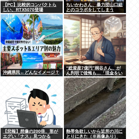
【PC】比較的コンパクトら
ちいかわさん、暴力団山口組
しい、RTX5070登場
とのコラボをしてしまう
“総資産7億円”桐谷さん、が
沖縄県民←どんなイメージ？
ん判明で後悔も…「現金をい
くら使っておきたかった？」
にまさかの回答
【悲報】想像の200倍、形が
熱帯魚欲しいから近所の川に
エグい「ナス」見つかる
とりにきた（※画像あり）