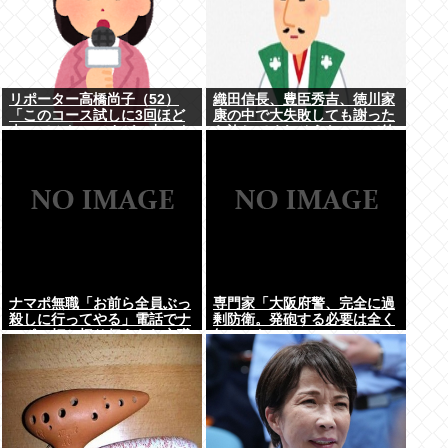
リポーター高橋尚子（52）
織田信長、豊臣秀吉、徳川家
「このコース試しに3回ほど
康の中で大失敗しても謝った
走ってみたのですが、中々タ
ら許してくれそうなのって徳
フなコースですよ」
川家康だよな
ナマポ無職「お前ら全員ぶっ
専門家「大阪府警、完全に過
殺しに行ってやる」電話でナ
剰防衛。発砲する必要は全く
マポの打ち切り伝えられ市職
無かった」
員を脅す