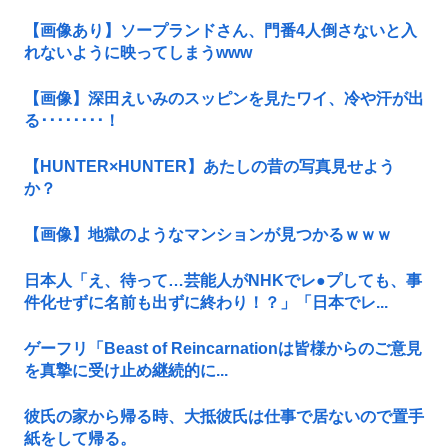
【画像あり】ソープランドさん、門番4人倒さないと入
れないように映ってしまうwww
【画像】深田えいみのスッピンを見たワイ、冷や汗が出
る････････！
【HUNTER×HUNTER】あたしの昔の写真見せよう
か？
【画像】地獄のようなマンションが見つかるｗｗｗ
日本人「え、待って…芸能人がNHKでレ●プしても、事
件化せずに名前も出ずに終わり！？」「日本でレ...
ゲーフリ「Beast of Reincarnationは皆様からのご意見
を真摯に受け止め継続的に...
彼氏の家から帰る時、大抵彼氏は仕事で居ないので置手
紙をして帰る。