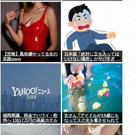
www
【悲報】風俗嬢やってる女の
日本版「絶対に立ち入っては
末路www
いけない場所」がヤバすぎ
た…
福岡県議、税金でハワイ・欧
女さん ｢アイドルが19歳にも
州へ 1泊17万円の高級ホテル
なってスク水を着させられて
に宿泊 日本全国で横行する
いる！｣⇒結果ｗｗｗ
「海外視察」という名の公費
豪遊