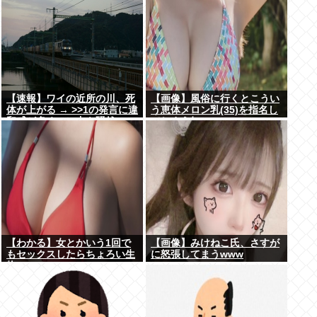
【速報】ワイの近所の川、死
【画像】風俗に行くとこうい
体が上がる → >>1の発言に違
う恵体メロン乳(35)を指名し
和感が多くスレ内も騒然
てしまう奴www
⇒・・！！！
【わかる】女とかいう1回で
【画像】みけねこ氏、さすが
もセックスしたらちょろい生
に怒張してまうwww
物www