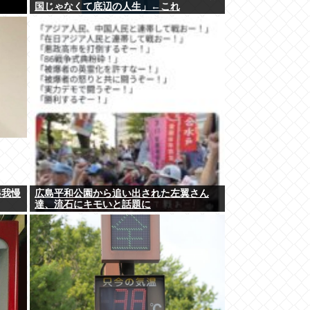
国じゃなくて底辺の人生」←これ
起我慢
広島平和公園から追い出された左翼さん
達、流石にキモいと話題に