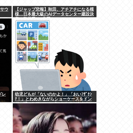
でサウ
【ジャップ悲報】秋田、アチアチになる模
様…日本最大級のAIデータセンター建設決
定！整備費は2兆円！
ギレ
幼児どもが「ないのかよ！」「おいﾌｻﾞｹﾝ
ﾅ！」とわめきながらショーケースをドン
ドン叩いたり、エルボーしたりしだした