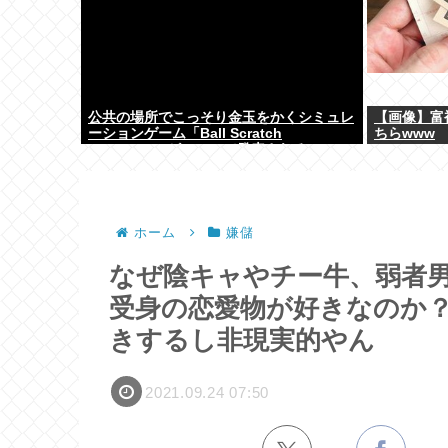
公共の場所でこっそり金玉をかくシミュレ
【画像】富
ーションゲーム「Ball Scratch
ちらwww
Simulator」がSteamで発表される
ホーム
嫌儲
なぜ陰キャやチー牛、弱者
受身の恋愛物が好きなのか
きするし非現実的やん
2021.09.24 07:50