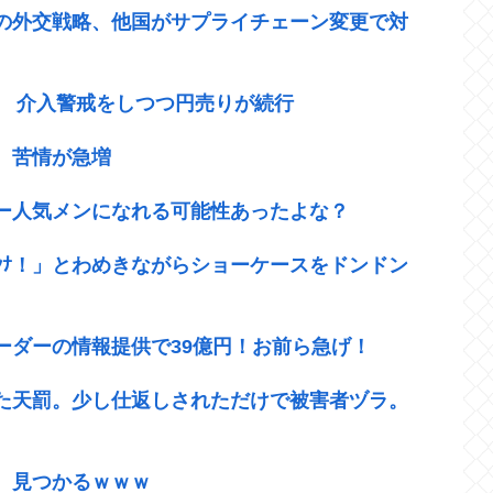
の外交戦略、他国がサプライチェーン変更で対
ば 介入警戒をしつつ円売りが続行
 苦情が急増
ー人気メンになれる可能性あったよな？
ｹﾝﾅ！」とわめきながらショーケースをドンドン
ーダーの情報提供で39億円！お前ら急げ！
た天罰。少し仕返しされただけで被害者ヅラ。
、見つかるｗｗｗ