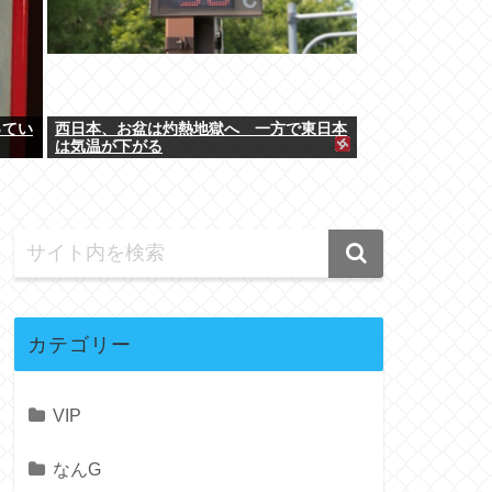
ってい
西日本、お盆は灼熱地獄へ 一方で東日本
は気温が下がる
カテゴリー
VIP
なんG