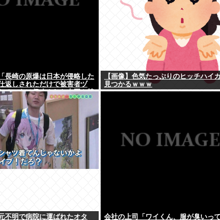
「長崎の原爆は日本が侵略した
【画像】色気たっぷりのヒッチハイ
仕返しされただけで被害者ヅ
見つかるｗｗｗ
れるべきは侵略された中国や韓
よ
元不明で病院に運ばれたオタ
会社の上司「ワイくん、服が臭いっ