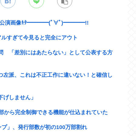
T公演画像ｷﾀ━━━━(ﾟ∀ﾟ)━━━━!!
アルすぎて今見ると完全にアウト
設問 「差別にはあたらない」として公表する方
つ左派、これは不正工作に違いない！と確信し
下げしません」
外部から完全制御できる機能が仕込まれていた
ンプ」、発行部数が初の100万部割れ