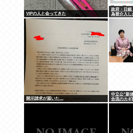
政府・日銀「
VIPの人と会ってきた
為替介入し
中立公”新
開示請求が届いた…
合流のカギ