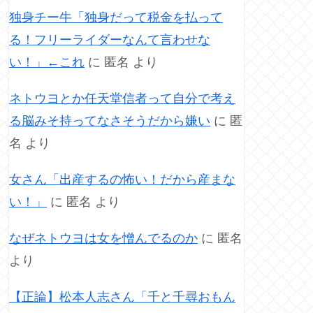
独身チー牛「独身だって税金を払って
る！フリーライダーなんて言わせな
い！」←これ
に
匿名
より
ネトウヨとか任天堂信者って自分で考え
る脳みそ持ってなさそうだから嫌い
に
匿
名
より
女さん「出産するの怖い！だから産まな
い！」
に
匿名
より
なぜネトウヨは女を憎んでるのか
に
匿名
より
【正論】松本人志さん「千と千尋おもん