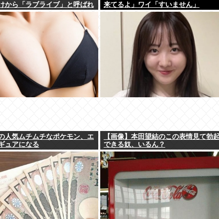
けから「ラブライブ」と呼ばれ
来てるよ」ワイ「すいません」
の人気ムチムチなポケモン、エ
【画像】本田望結のこの表情見て勃
ギュアになる
できる奴、いるん？