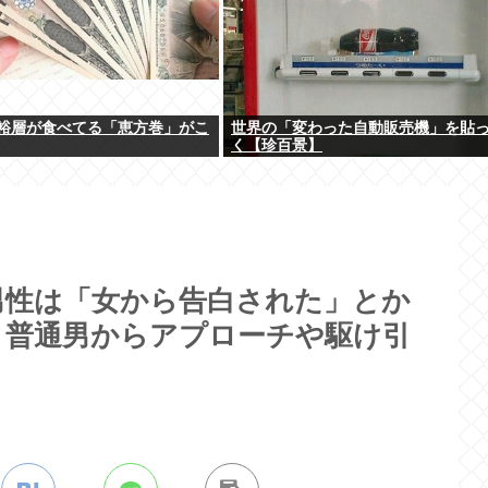
裕層が食べてる「恵方巻」がこ
世界の「変わった自動販売機」を貼
く【珍百景】
男性は「女から告白された」とか
？普通男からアプローチや駆け引