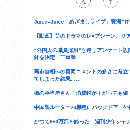
Juice=Juice「めざましライブ」豊洲PI
【動画】昔のドラマのレ●プシーン、リ
“外国人の職員採用”を巡りアンケート
針を決定 三重県
高市首相への賛同コメントの多さに苛立
てしまった結果……
街の弁当屋さん「消費税が下がっても値
中国製ルーター20機種にバックドア 
かつて650万部を誇った「週刊少年ジャ