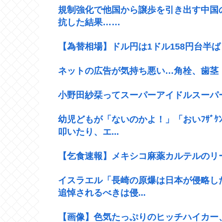
規制強化で他国から譲歩を引き出す中国
抗した結果……
【為替相場】ドル円は1ドル158円台半
ネットの広告が気持ち悪い…角栓、歯茎
小野田紗栞ってスーパーアイドルスーパ
幼児どもが「ないのかよ！」「おいﾌｻﾞ
叩いたり、エ...
【乞食速報】メキシコ麻薬カルテルのリ
イスラエル「長崎の原爆は日本が侵略し
追悼されるべきは侵...
【画像】色気たっぷりのヒッチハイカー