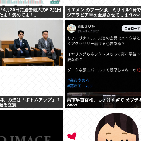
4月30日に過去最大の6.2兆円
イエメン のフーシ派、ミサイル1発
たよ！褒めてよ！」
ジアラビア軍を全滅させてしまうww
体制”の壁は「ボトムアップ」？
高市早苗首相、ちょけすぎて 民ブチ
握る立憲
www