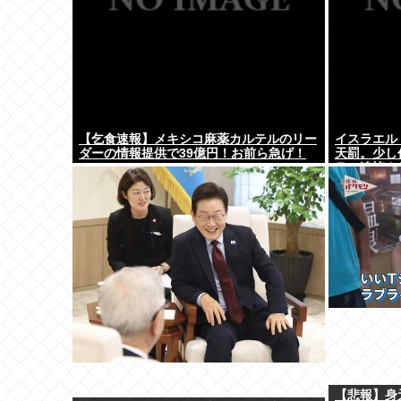
【乞食速報】メキシコ麻薬カルテルのリー
イスラエル
ダーの情報提供で39億円！お前ら急げ！
天罰。少し
ラ。追悼さ
国の人々だ
【悲報】身