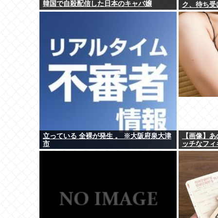
韓国で自殺配信した日本のキャバ嬢
ク、待ち受
るwww
立っている 全裸が発生 。 ※大阪府泉大津
【画像】あ
市
ッチなフィ