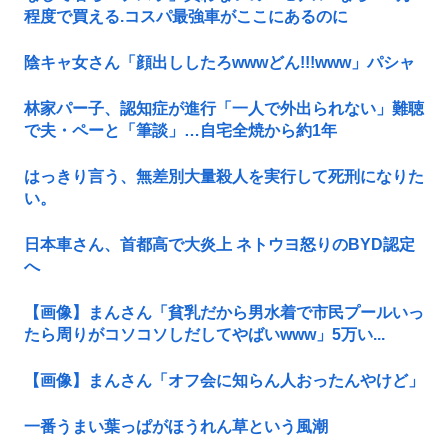
程度で買える.コスパ最強車がここにあるのに
陰キャ女さん「顔出ししたろwwwどん!!!www」パシャ
林家パー子、認知症が進行「一人で外出られない」難聴
で夫・ペーと「筆談」…自宅全焼から約1年
はっきり言う、無差別大量殺人を実行して死刑になりた
い。
日本車さん、首都高で大炎上 ネトウヨ怒りのBYD認定
へ
【画像】まんさん「貧乳だから男水着で市民プールいっ
たら周りがコソコソしだしてやばいwww」5万い...
【画像】まんさん「オフ会に知らん人おったんやけど」
一番うまい葉っぱがほうれん草という風潮