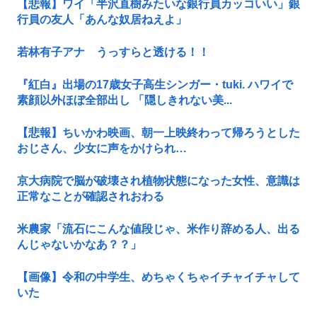
【悲報】ワイ「半沢直樹みたいな銀行員カッコいい」銀
行員の友人「あんな奴居ねえよ」
若林有子アナ うっすらと透ける！！
『紅白』出場の17歳女子高生シンガー・tuki. ハワイで
素顔以外ほぼ全部出し 「隠しきれない美...
【悲報】ちいかわ映画、朝一上映終わって帰ろうとした
おじさん、少女に声をかけられ…
京大病院で脳が破壊され植物状態になった女性、意識は
正常なことが確認されおわる
米農家「流石にこんな値段じゃ、米作り辞める人、出る
んじゃないかなあ？？」
【画像】令和の中学生、めちゃくちゃイチャイチャして
いた