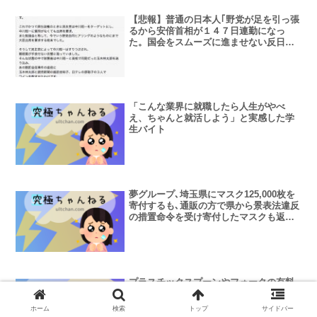
【悲報】普通の日本人｢野党が足を引っ張
るから安倍首相が１４７日連勤になっ
た。国会をスムーズに進ませない反日民
主党4ね｣
「こんな業界に就職したら人生がやべ
え、ちゃんと就活しよう」と実感した学
生バイト
夢グループ､埼玉県にマスク125,000枚を
寄付するも､通販の方で県から景表法違反
の措置命令を受け寄付したマスクも返却
依頼されてしまう
プラスチックスプーンやフォークの有料
化、賛成49.3%・反対30.4%の結果に。年
齢が上がるほど賛成派増加。おまえらマ
ホーム
検索
トップ
サイドバー
ジかよ！？