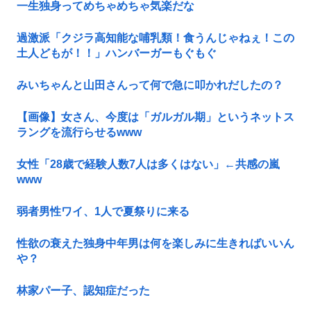
一生独身ってめちゃめちゃ気楽だな
過激派「クジラ高知能な哺乳類！食うんじゃねぇ！この
土人どもが！！」ハンバーガーもぐもぐ
みいちゃんと山田さんって何で急に叩かれだしたの？
【画像】女さん、今度は「ガルガル期」というネットス
ラングを流行らせるwww
女性「28歳で経験人数7人は多くはない」←共感の嵐
www
弱者男性ワイ、1人で夏祭りに来る
性欲の衰えた独身中年男は何を楽しみに生きればいいん
や？
林家パー子、認知症だった