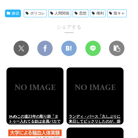
嫌儲
ポリコレ
人間関係
思想
権利
陰キャ
シェアする
ᝰ✍この道23年の彫り師「タ
ランディ・バース「久しぶりに
トゥー入れてる奴は全員バカで
来日してビックリしたのが、掛
す」
布さんの髪の毛が増えていた。
岡田さんは髪の毛がなくなって
た」