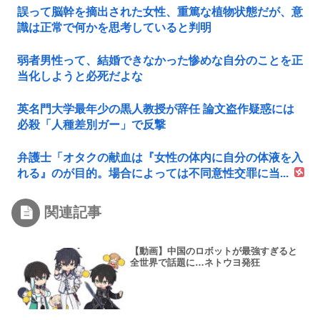
誤って脳幹を摘出された女性、重篤な植物状態だが、意
識は正常で何かを思考していると判明
弱者男性って、結婚できなかった惨めな自分のことを正
当化しようと必死だよな
英名門大学最年少の黒人教授が辞任 論文盗作疑惑には
必殺「人種差別ガー」で反撃
弁護士「オタクの献血は『女性の体内に自分の体液を入
れる』のが目的。場合によっては不同意性交罪に当...
関連記事
【動画】中国のロボットが最強すぎると
全世界で話題に…ネトウヨ発狂