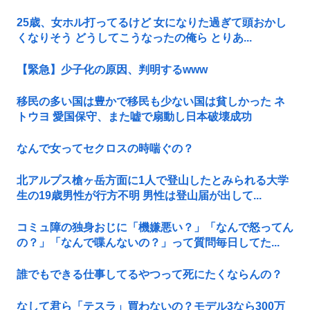
25歳、女ホル打ってるけど 女になりた過ぎて頭おかし
くなりそう どうしてこうなったの俺ら とりあ...
【緊急】少子化の原因、判明するwww
移民の多い国は豊かで移民も少ない国は貧しかった ネ
トウヨ 愛国保守、また嘘で扇動し日本破壊成功
なんで女ってセクロスの時喘ぐの？
北アルプス槍ヶ岳方面に1人で登山したとみられる大学
生の19歳男性が行方不明 男性は登山届が出して...
コミュ障の独身おじに「機嫌悪い？」「なんで怒ってん
の？」「なんで喋んないの？」って質問毎日してた...
誰でもできる仕事してるやつって死にたくならんの？
なして君ら「テスラ」買わないの？モデル3なら300万