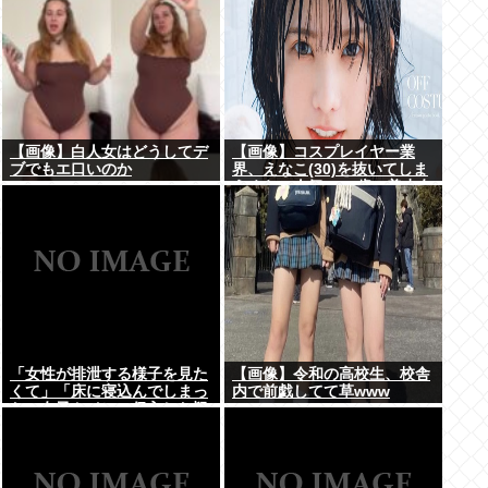
【画像】白人女はどうしてデ
【画像】コスプレイヤー業
ブでもエ口いのか
界、えなこ(30)を抜いてしま
うくらい人気の22歳の美少女
が可愛すぎる
「女性が排泄する様子を見た
【画像】令和の高校生、校舎
くて」「床に寝込んでしまっ
内で前戯してて草www
た」女子トイレに侵入した疑
いで男を現行犯逮捕