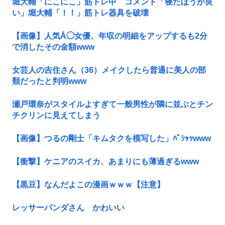
堀大輔「にこにこ」筋トレ中 コメント「寝たほうが良
い」堀大輔「！！」筋トレ器具を破壊
【画像】人気Å◯女優、年収の明細をアップするも2分
で消したその金額www
女芸人の吉住さん（36）メイクしたら普通に美人の部
類だったと判明www
瀬戸環奈がスタイルよすぎて一般男性が隣に並ぶとチン
チクリンに見えてしまう
【画像】つるの剛士「キムタクを模写した」ﾊﾟｼｬｯwww
【衝撃】ケニアのスイカ、あまりにも薄過ぎるwww
【黒豆】なんだよこの漫画ｗｗｗ【注意】
レッサーパンダさん かわいい