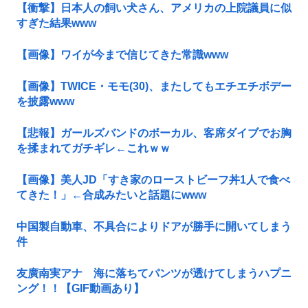
【衝撃】日本人の飼い犬さん、アメリカの上院議員に似
すぎた結果www
【画像】ワイが今まで信じてきた常識www
【画像】TWICE・モモ(30)、またしてもエチエチボデー
を披露www
【悲報】ガールズバンドのボーカル、客席ダイブでお胸
を揉まれてガチギレ←これｗｗ
【画像】美人JD「すき家のローストビーフ丼1人で食べ
てきた！」←合成みたいと話題にwww
中国製自動車、不具合によりドアが勝手に開いてしまう
件
友廣南実アナ 海に落ちてパンツが透けてしまうハプニ
ング！！【GIF動画あり】