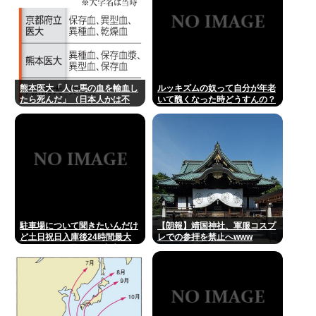
熊本医大「人に馬の血を輸血し
ルッキズムの奴って自分が年老
たら死んだ」（日本人かは不
いて醜くなった時どうすんの？
明）
駐車場について聞きたいんだけ
【朗報】靖国神社、軍服コスプ
ど土日祝日入庫後24時間最大
レでの参拝を禁止へwww
800円って日曜いれて出庫日が
平日の場合料金どうなるの