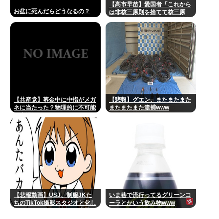
【高市早苗】愛国者「これから
お盆に死んだらどうなるの？
は非核三原則を捨てて核三原
則。持つ！撃つ！勝つ！核戦争
には慣れている、試してみる
か？」
【共産党】募金中に中指がメガ
【悲報】グエン、またまたまた
ネに当たった？物理的に不可能
またまたまた逮捕www
と大爆笑
【悲報動画】USJ、制服JKた
いま巷で流行ってるグリーンコ
ちのTikTok撮影スタジオと化し
ーラとかいう飲み物www
てしまいシュールすぎる光景が
広がるｗｗｗ