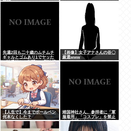
不明）
www
先週2回も二十歳のムチムチ
【画像】女子アナさんの谷〇
ギャルとゴムあり1でヤッた
厳選www
が彼氏持ちと判明して脳破壊
されとる
【人生で】今までボールペン
靖国神社さん、参拝者に「軍
何本なくした？
服着用」「コスプレ」を禁止
する声明を出してしまう
www