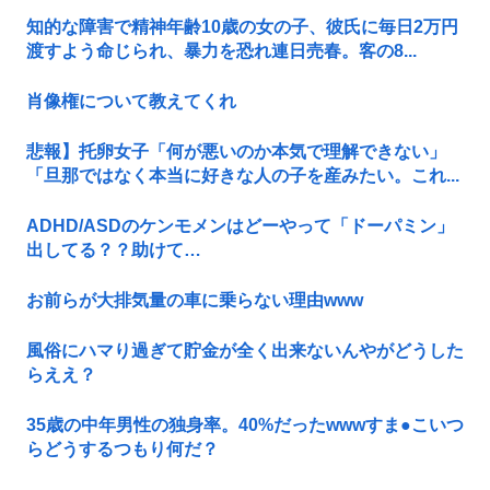
知的な障害で精神年齢10歳の女の子、彼氏に毎日2万円
渡すよう命じられ、暴力を恐れ連日売春。客の8...
肖像権について教えてくれ
悲報】托卵女子「何が悪いのか本気で理解できない」
「旦那ではなく本当に好きな人の子を産みたい。これ...
ADHD/ASDのケンモメンはどーやって「ドーパミン」
出してる？？助けて…
お前らが大排気量の車に乗らない理由www
風俗にハマり過ぎて貯金が全く出来ないんやがどうした
らええ？
35歳の中年男性の独身率。40%だったwwwすま●こいつ
らどうするつもり何だ？