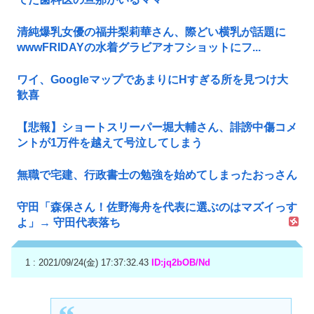
清純爆乳女優の福井梨莉華さん、際どい横乳が話題に
wwwFRIDAYの水着グラビアオフショットにフ...
ワイ、GoogleマップであまりにΗすぎる所を見つけ大
歓喜
【悲報】ショートスリーパー堀大輔さん、誹謗中傷コメ
ントが1万件を越えて号泣してしまう
無職で宅建、行政書士の勉強を始めてしまったおっさん
守田「森保さん！佐野海舟を代表に選ぶのはマズイっす
よ」→ 守田代表落ち
1 : 2021/09/24(金) 17:37:32.43
ID:jq2bOB/Nd