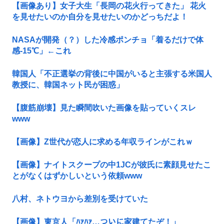
【画像あり】女子大生「長岡の花火行ってきた」 花火
を見せたいのか自分を見せたいのかどっちだよ！
NASAが開発（？）した冷感ポンチョ「着るだけで体
感-15℃」←これ
韓国人「不正選挙の背後に中国がいると主張する米国人
教授に、韓国ネット民が困惑」
【腹筋崩壊】見た瞬間吹いた画像を貼っていくスレ
www
【画像】Z世代が恋人に求める年収ラインがこれｗ
【画像】ナイトスクープの中1JCが彼氏に素顔見せたこ
とがなくはずかしいという依頼www
八村、ネトウヨから差別を受けていた
【画像】東京人「ﾊｧﾊｧ…ついに家建てたぞ！」