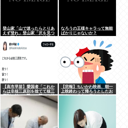
登山家「山で迷ったらとりあ
なろうの王様キャラって無能
えず登れ」登山家「沢を見つ
ばかりじゃないか？
けて下山しろ」←これ結局ど
っちが正解なの？
【高市早苗】愛国者「これか
【悲報】ちいかわ映画、朝一
らは非核三原則を捨てて核三
上映終わって帰ろうとしたお
原則。持つ！撃つ！勝つ！核
じさん、少女に声をかけら
戦争には慣れている、試して
れ…
みるか？」