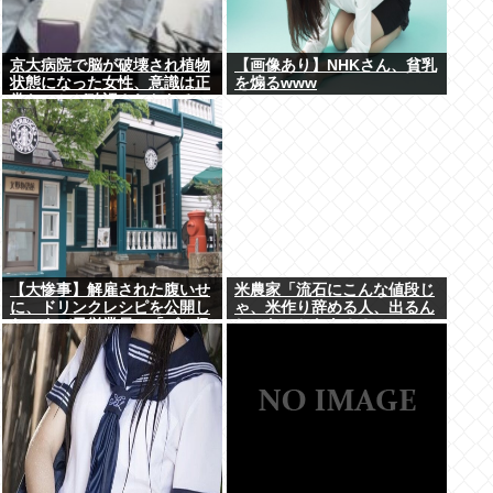
京大病院で脳が破壊され植物
【画像あり】NHKさん、貧乳
状態になった女性、意識は正
を煽るwww
常なことが確認されおわる
【大惨事】解雇された腹いせ
米農家「流石にこんな値段じ
に、ドリンクレシピを公開し
ゃ、米作り辞める人、出るん
たスタバ元従業員 「ゴミ扱
じゃないかなあ？？」
いするからこうなるwww」
⇒！