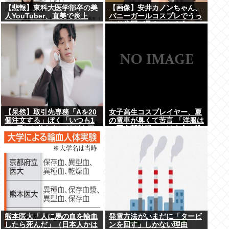
【悲報】東科大医学部卒の美
【画像】安井カノンちゃん、
人YouTuber、直美で炎上
バニーガールコスプレでうっ
www
かり谷間が見えてしまう
【呆然】取引先専務「Aを20
女子高生コスプレイヤー、夏
個注文する」ぼく「いつも1
の電車が臭くて苦言 「洋服は
～2個しか使わないけど本当
一回全部熱湯につけよう！洗
に20であってる？」取専「あ
濯機はキッチンハイター薄め
ってる」⇒結果！
た水で一回まわそう！」
熊本医大「人に馬の血を輸血
発電方法がいまだに「タービ
したら死んだ」（日本人かは
ンを回す」しかない理由