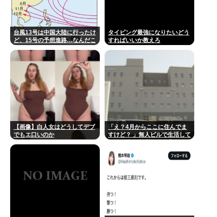
台風13号は中国大陸に行ったけ
タイピング最強になりたいどう
ど、15号の予想進路…なんだこ
すればいいか教えろ
れ？ [8/8]
【画像】白人女はどうしてデブ
「え？4月からここに住んでま
でもエ口いのか
すけど？ 」無人ビルで生活して
いた男性を逮捕！その手があっ
たか！！