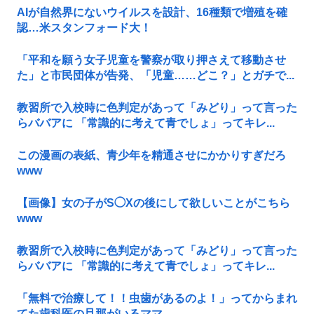
AIが自然界にないウイルスを設計、16種類で増殖を確
認…米スタンフォード大！
「平和を願う女子児童を警察が取り押さえて移動させ
た」と市民団体が告発、「児童……どこ？」とガチで...
教習所で入校時に色判定があって「みどり」って言った
らババアに 「常識的に考えて青でしょ」ってキレ...
この漫画の表紙、青少年を精通させにかかりすぎだろ
www
【画像】女の子がS◯Xの後にして欲しいことがこちら
www
教習所で入校時に色判定があって「みどり」って言った
らババアに 「常識的に考えて青でしょ」ってキレ...
「無料で治療して！！虫歯があるのよ！」ってからまれ
てた歯科医の旦那がいるママ