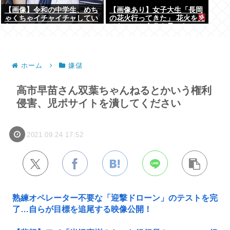
【画像】令和の中学生、めち
【画像あり】女子大生「長岡
ゃくちゃイチャイチャしてい
の花火行ってきた」 花火を見
た
せたいのか自分を見せたいの
かどっちだよ！
ホーム
嫌儲
高市早苗さん双葉ちゃんねるとかいう権利
侵害、児ポサイトを潰してください
2021.09.24 17:52
熟練オペレーター不要な「迎撃ドローン」のテストを完
了…自らが目標を追尾する映像公開！