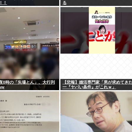
！！
る
夜0時の「矢場とん」、大行列
【悲報】婚活専門家「男が求めてき
ww
一『ヤバい条件』がこれｗ」