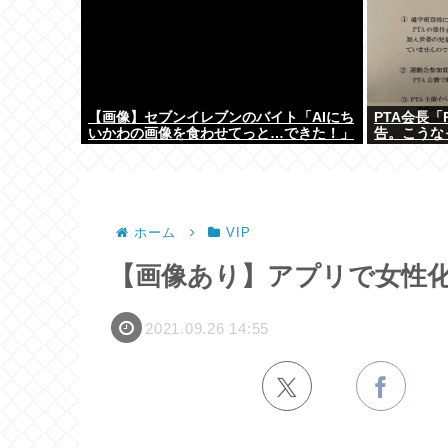
【画像】セブンイレブンのバイト「AIにち
PTA会長
いかわの画像を食わせてっと…できた！」
告。こうな
ホーム
VIP
【画像あり】アプリで女性
2021.09.26 14:55