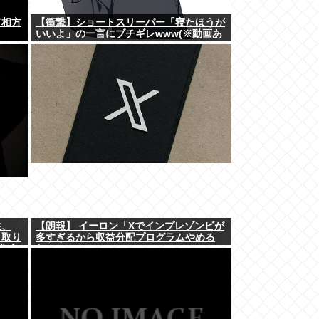
て相方
【衝撃】ショートスリーパー「寝たほうが
いいよ」の一言にブチギレwww(※動画あ
り)
性、
【朗報】 イーロン「Xでインプレゾンビが
、取り
多すぎるから収益分配プログラムやめる
失う
わ」