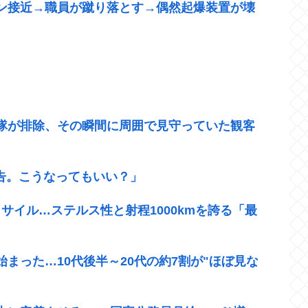
ン接近→職員が蹴り落とす→偶然起爆装置が壊
官隊が排除、その瞬間に周囲で見守っていた観客
警告。こうなってもいい？」
サイル…ステルス性と射程1000kmを誇る「最
始まった…10代後半～20代の約7割が"ほぼ見な