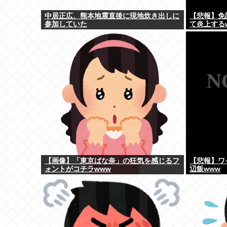
中居正広、熊本地震直後に現地炊き出しに
【悲報】免
参加していた
て炎上する
【画像】「東京ばな奈」の狂気を感じるフ
【悲報】ワ
ォントがコチラwww
辺飯www