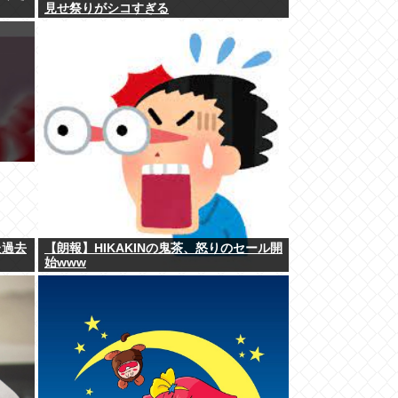
見せ祭りがシコすぎる
た過去
【朗報】HIKAKINの鬼茶、怒りのセール開
始www