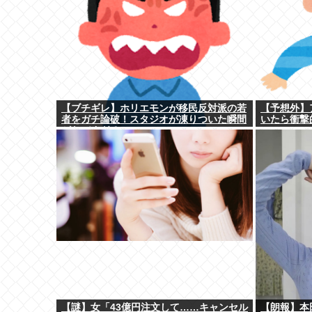
【ブチギレ】ホリエモンが移民反対派の若
【予想外】
者をガチ論破！スタジオが凍りついた瞬間
いたら衝撃
がヤバすぎる…
【謎】女「43億円注文して……キャンセル
【朗報】本