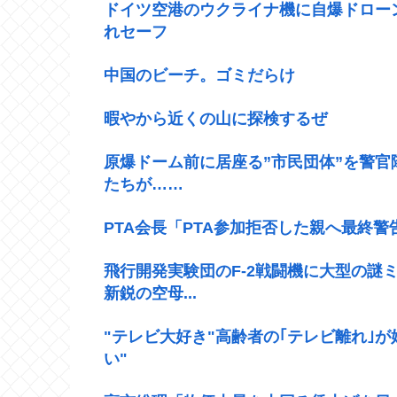
ドイツ空港のウクライナ機に自爆ドロー
れセーフ
中国のビーチ。ゴミだらけ
暇やから近くの山に探検するぜ
原爆ドーム前に居座る”市民団体”を警
たちが……
PTA会長「PTA参加拒否した親へ最終
飛行開発実験団のF-2戦闘機に大型の謎ミ
新鋭の空母...
"テレビ大好き"高齢者の｢テレビ離れ｣が
い"