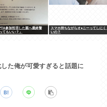
「PTA参加拒否した親へ最終警
スマホ持ちながらオ●ニーってしにく
ってもいい？」
いの？
化した俺が可愛すぎると話題に