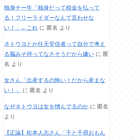
独身チー牛「独身だって税金を払って
る！フリーライダーなんて言わせな
い！」←これ
に
匿名
より
ネトウヨとか任天堂信者って自分で考え
る脳みそ持ってなさそうだから嫌い
に
匿
名
より
女さん「出産するの怖い！だから産まな
い！」
に
匿名
より
なぜネトウヨは女を憎んでるのか
に
匿名
より
【正論】松本人志さん「千と千尋おもん