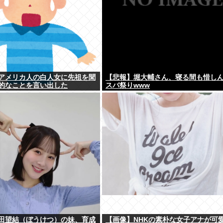
アメリカ人の白人女に先祖を聞
【悲報】堀大輔さん、寝る間も惜し
的なことを言い出した
スバ祭りwww
田望結（ぼうけつ）の妹、育成
【画像】NHKの素朴な女子アナが可