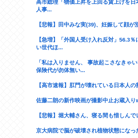
高市総理「物価上昇を上回る賃上げを日本
人事...
【悲報】田中みな実(39)、妊娠して顔
【急増】「外国人受け入れ反対」56.3％
い世代ほ...
「私は入りません、 事故起こさなきゃ
保険代が勿体無い...
【高市速報】肛門が壊れている日本人の割合
佐藤二朗の新作映画が撮影中止お蔵入り
【悲報】堀大輔さん、寝る間も惜しんで
京大病院で脳が破壊され植物状態になっ