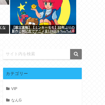
くな
【親父速報】【ミンキーモモ】32年ぶりの
新作公開記念でアニメ全128話をYouTube
で無料配信。8月10日より順次スタート
カテゴリー
VIP
なんG