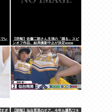
んでレ
【悲報】佐藤二朗さん主演の「踊る」スピ
ンオフ作品、結局撮影中止が決定www
愛すぎ
【朗報】仙台育英のチア、今年も爆乳ワキ