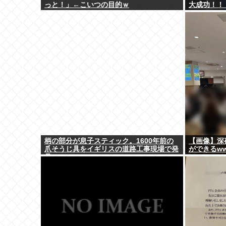
っと！」←こいつの目的ｗ
大成功！！
柄の部分が息子スティック。1600年前の
【画像】深
爪そうじ具をイギリスの道路工事現場で発
ができるw
見