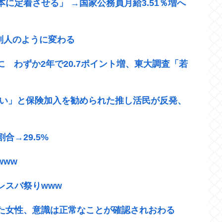
に定着させる」 →国家公務員月給3.51％増へ
が別人のように変わる
に わずか2年で20.7ポイント増、東大調査「若
いい」と保険加入を勧められた推し活民が反発、
→29.5%
www
レスバ祭りwww
た女性、意識は正常なことが確認されおわる