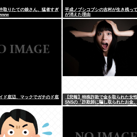
許取りたての娘さん、猛者すぎ
平成ノブシコブシの吉村が生き残っ
www
が消えた理由
イド底辺、マックでガチのド底
【悲報】特殊詐欺で金を取られた女
SNSの「詐欺師に騙し取られたお金
戻せます」」に釣られさらに240万円
www