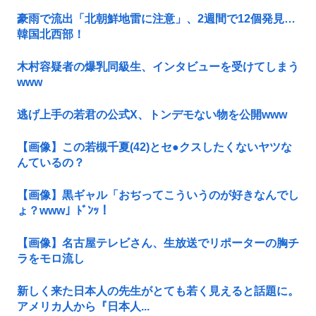
豪雨で流出「北朝鮮地雷に注意」、2週間で12個発見…
韓国北西部！
木村容疑者の爆乳同級生、インタビューを受けてしまう
www
逃げ上手の若君の公式X、トンデモない物を公開www
【画像】この若槻千夏(42)とセ●クスしたくないヤツな
んているの？
【画像】黒ギャル「おぢってこういうのが好きなんでし
ょ？www」ﾄﾞﾝｯ！
【画像】名古屋テレビさん、生放送でリポーターの胸チ
ラをモロ流し
新しく来た日本人の先生がとても若く見えると話題に。
アメリカ人から『日本人...