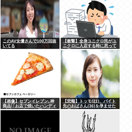
このAV女優さんで100万回抜
【衝撃】全身ユニクロ民がユ
いてる
ニクロに入店する時に思って
る事・・・・・
【画像】セブンイレブン､神
【悲報】トッモ(21)、バイト
商品｢｢お店で焼いたハンディ
先のおばさん(36)を孕ませた
ピザ マルゲリータ/照り焼き
結果⇒！
チキン｣｣を発売