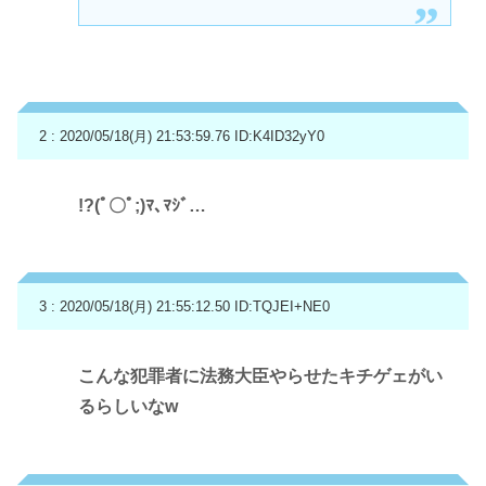
2 : 2020/05/18(月) 21:53:59.76
ID:K4ID32yY0
!?(ﾟ〇ﾟ;)ﾏ､ﾏｼﾞ…
3 : 2020/05/18(月) 21:55:12.50
ID:TQJEI+NE0
こんな犯罪者に法務大臣やらせたキチゲェがい
るらしいなw