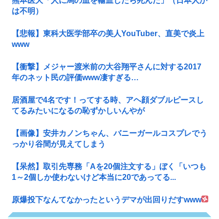
熊本医大「人に馬の血を輸血したら死んだ」（日本人か
は不明）
【悲報】東科大医学部卒の美人YouTuber、直美で炎上
www
【衝撃】メジャー渡米前の大谷翔平さんに対する2017
年のネット民の評価www凄すぎる…
居酒屋で4名です！ってする時、アヘ顔ダブルピースし
てるみたいになるの恥ずかしいんやが
【画像】安井カノンちゃん、バニーガールコスプレでう
っかり谷間が見えてしまう
【呆然】取引先専務「Aを20個注文する」ぼく「いつも
1～2個しか使わないけど本当に20であってる...
原爆投下なんてなかったというデマが出回りだすwww