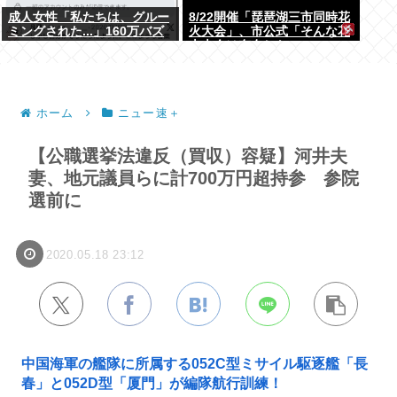
成人女性「私たちは、グルー
8/22開催「琵琶湖三市同時花
ミングされた...」160万バズ
火大会」、市公式「そんな花
www
火大会は存在しない」→ SNS
阿鼻叫喚
ホーム
ニュー速＋
【公職選挙法違反（買収）容疑】河井夫
妻、地元議員らに計700万円超持参 参院
選前に
2020.05.18 23:12
中国海軍の艦隊に所属する052C型ミサイル駆逐艦「長
春」と052D型「厦門」が編隊航行訓練！