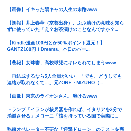
【画像】イキった陽キャの人生の末路www
【朗報】井上春華（京都出身）、ぶぶ漬けの意味を知ら
ずに使っていた「え？お茶漬けのことなんですか？...
【Kindle漫画100円とか50％ポイント還元！】
GANTZ100円！Dreams、本日のバー...
【悲報】女球審、高校球児にキレられてしまうwww
「再結成するなら5人全員がいい」「でも、どうしても
連絡が取れなくて…」元ZONE・MIZUHO（...
【画像】東京のライオンさん、溶けるwww
トランプ「イランが核兵器を作れば、イタリアを2分で
消滅させる」メローニ「核を持っている国で実際に...
熟練オペレーター不要な「迎撃ドローン」のテストを完