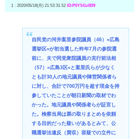
1 : 2020/05/18(月) 21:53:31.52
ID:P0YSGz0D9
自民党の河井案里参院議員（46）=広島
選挙区=が初当選した昨年7月の参院選
前に、夫で同党衆院議員の克行前法相
（57）=広島3区=と案里氏らが少なく
とも計30人の地元議員や陣営関係者ら
に対し、合計で700万円を超す現金を持
参していたことが朝日新聞の取材でわ
かった。地元議員や関係者らが証言し
た。検察当局は票の取りまとめを依頼
する目的だった疑いがあるとみて、公
職選挙法違反（買収）容疑での立件に