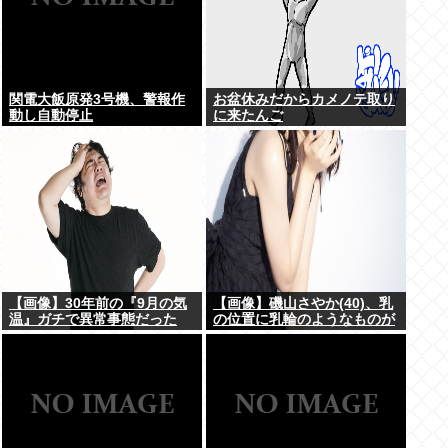
関電大飯原発3号機、警報作
お盆休みだからカメノテ取り
動し自動停止
に来たんご
【画像】30年前の『9月の気
【画像】磯山さやか(40)、乳
温』ガチで異常事態だった
の位置に乳輪のようなものが
www
www