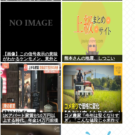
げしてもヤニ中人口へらずに
加熱式煙草のシュアのびる
【画像】この信号表示の意味
熊本さんの地震、しつこい
がわかるケンモメン、意外と
少ない説
1Kアパート家賃が10万円以
コメ農家「今年は安くなりす
上する時代、年金14万円前後
ぎ」「こんな値段じゃ米作り
だと賃貸の都民は無理じゃ
をやめる人も多くなるんじゃ
ね？ 運転免許もなく移住も無
ないかな?」
理じゃね？