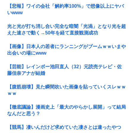
【悲報】ワイの会社「解約率100%」で想像以上にヤバ
いwww
光と光が打ち消し合い完全な暗闇「光渦」となり光を超
えた速さで動く→50年を経て直接観測成功
【画像】日本人の若者にランニングがブームｗｗいまや
出会いの場にwww
【芸能】レインボー池田直人（32）元読売テレビ・佐
藤佳奈アナが結婚
【腹筋崩壊】見た瞬間吹いた画像を貼っていくスレｗｗ
ｗｗ
【徹底議論】漫画史上「最大のやらかし展開」って結局
なんだと思う？
【競馬】凄いんだけど求めていた凄さとは違ったやつ