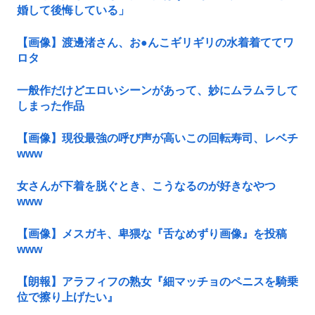
婚して後悔している」
【画像】渡邊渚さん、お●んこギリギリの水着着ててワ
ロタ
一般作だけどエロいシーンがあって、妙にムラムラして
しまった作品
【画像】現役最強の呼び声が高いこの回転寿司、レベチ
www
女さんが下着を脱ぐとき、こうなるのが好きなやつ
www
【画像】メスガキ、卑猥な『舌なめずり画像』を投稿
www
【朗報】アラフィフの熟女『細マッチョのペニスを騎乗
位で擦り上げたい』