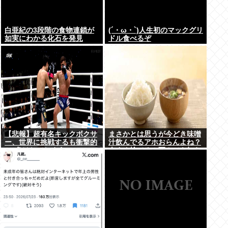
白亜紀の3段階の食物連鎖が
(´・ω・`)人生初のマックグリ
如実にわかる化石を発見
ドル食べるぞ
【悲報】超有名キックボクサ
まさかとは思うが今どき味噌
ー、世界に挑戦するも衝撃的
汁飲んでるアホおらんよね？
KO負けしてしまう…
今すぐ捨てろ！死んでも知ら
んぞ！⚰