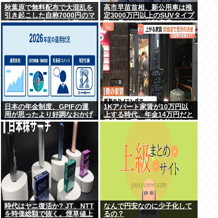
秋葉原で無料配布で大混乱を
高市早苗首相、新公用車は推
引き起こした自称7000円のマ
定3000万円以上のSUVタイプ
ウスとキーボード、中華サイ
贅を尽くした後部座席でたば
トで1500円で売られるゴミだ
こを吸うのが至福の時間か ど
ったwww
んどん延びる乗車時間
日本の年金制度、GPIFの運
1Kアパート家賃が10万円以
用が思ったより好調なおかげ
上する時代、年金14万円だと
でなんとかなりそう
賃貸は無理、運転免許もなく
移住も困難
時代はヤニ復活か? JT、NTT
なんで円安なのに少子化して
を時価総額で抜く。煙草値上
るの？