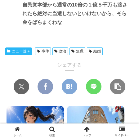
自民党本部から通常の10倍の１億５千万も渡さ
れたら絶対に当選しないといけないから、そら
金をばらまくわな
ニュー速＋
事件
政治
無職
結婚
シェアする
ホーム
検索
トップ
サイドバー