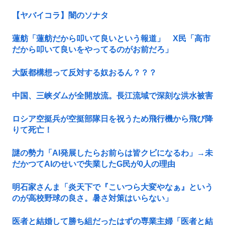
【ヤバイコラ】闇のソナタ
蓮舫「蓮舫だから叩いて良いという報道」 X民「高市
だから叩いて良いをやってるのがお前だろ」
大阪都構想って反対する奴おるん？？？
中国、三峡ダムが全開放流。長江流域で深刻な洪水被害
ロシア空挺兵が空挺部隊日を祝うため飛行機から飛び降
りて死亡！
謎の勢力「AI発展したらお前らは皆クビになるわ」→未
だかつてAIのせいで失業したG民が0人の理由
明石家さんま「炎天下で『こいつら大変やなぁ』という
のが高校野球の良さ。暑さ対策はいらない」
医者と結婚して勝ち組だったはずの専業主婦「医者と結