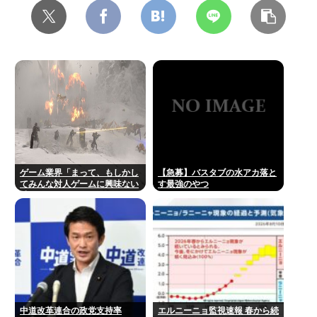
ゲーム業界「まって、もしかし
【急募】バスタブの水アカ落と
てみんな対人ゲームに興味ない
す最強のやつ
感じ…？」
中道改革連合の政党支持率
エルニーニョ監視速報 春から続