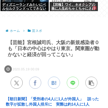
ディズニーランドみたいにベ
【悲報】ワイ、キオクシアの
ルセルクランドってできない
株に人生めちゃくちゃにされ
かな
る
ホーム
芸スポ
【芸能】宮根誠司氏、大阪の新規感染者０
も「日本の中心はやはり東京。関東圏が動
かないと経済が回ってこない」
2020.05.19 00:09
【朝日新聞】「受刑者の4人に1人が外国人」 誤った
数字が拡散し外国人排斥に 実際は約14人に1人