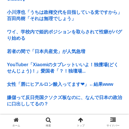
小川淳也「うちは政権交代を目指している党ですから」
百田尚樹「それは無理でしょう」
ワイ、学校内で姫的ポジションを取らされて性癖がバグ
り始める
若者の間で「日本共産党」が人気急増
YouTuber「Xiaomiのタブレットいいよ！独擅場(どく
せんじょう)！」愛国者「？！独壇場...
女性「唇にヒアルロン酸入ってます❤」←結果www
嫌儲って反日売国クソクズ板なのに、なんで日本の政治
に口出ししてるの？
【陽キャ？】ヤリラ系（やりらふぃー）がモテる理由
www
ホーム
検索
トップ
サイドバー