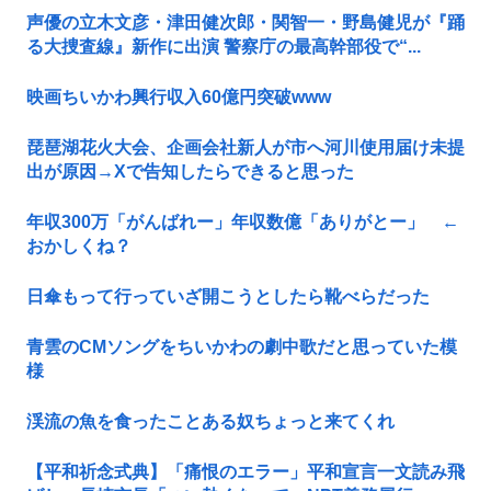
声優の立木文彦・津田健次郎・関智一・野島健児が『踊
る大捜査線』新作に出演 警察庁の最高幹部役で“...
映画ちいかわ興行収入60億円突破www
琵琶湖花火大会、企画会社新人が市へ河川使用届け未提
出が原因→Xで告知したらできると思った
年収300万「がんばれー」年収数億「ありがとー」 ←
おかしくね？
日傘もって行っていざ開こうとしたら靴べらだった
青雲のCMソングをちいかわの劇中歌だと思っていた模
様
渓流の魚を食ったことある奴ちょっと来てくれ
【平和祈念式典】「痛恨のエラー」平和宣言一文読み飛