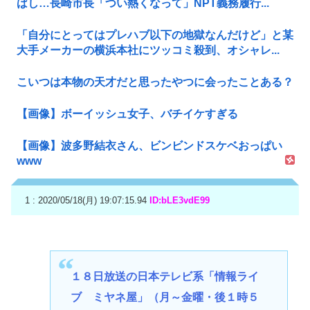
ばし…長崎市長「つい熱くなって」NPT義務履行...
「自分にとってはプレハブ以下の地獄なんだけど」と某
大手メーカーの横浜本社にツッコミ殺到、オシャレ...
こいつは本物の天才だと思ったやつに会ったことある？
【画像】ボーイッシュ女子、バチイケすぎる
【画像】波多野結衣さん、ビンビンドスケベおっぱい
www
1 : 2020/05/18(月) 19:07:15.94
ID:bLE3vdE99
１８日放送の日本テレビ系「情報ライ
ブ ミヤネ屋」（月～金曜・後１時５