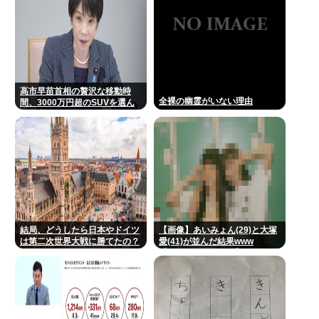
高市早苗首相の贅沢な移動時
全裸の幽霊がいない理由
間、3000万円超のSUVを選ん
だ理由
結局、どうしたら日本やドイツ
【画像】あいみょん(29)と大塚
は第二次世界大戦に勝てたの？
愛(41)が並んだ結果www
【Pickup08082859】