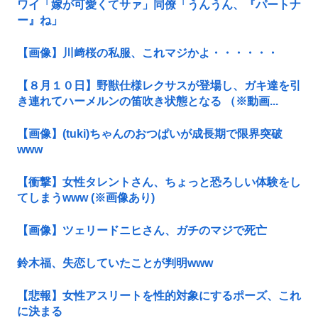
ワイ「嫁が可愛くてサァ」同僚「うんうん、『パートナ
ー』ね」
【画像】川﨑桜の私服、これマジかよ・・・・・・
【８月１０日】野獣仕様レクサスが登場し、ガキ達を引
き連れてハーメルンの笛吹き状態となる （※動画...
【画像】(tuki)ちゃんのおつぱいが成長期で限界突破
www
【衝撃】女性タレントさん、ちょっと恐ろしい体験をし
てしまうwww (※画像あり)
【画像】ツェリードニヒさん、ガチのマジで死亡
鈴木福、失恋していたことが判明www
【悲報】女性アスリートを性的対象にするポーズ、これ
に決まる