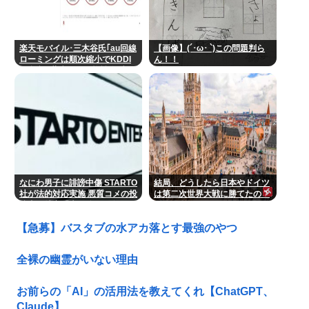
楽天モバイル･三木谷氏｢au回線
【画像】(´･ω･ `)この問題判ら
ローミングは順次縮小でKDDI
ん！！
と合意｣ 薄氷の低価格戦略 遠の
く携帯独り立ち
なにわ男子に誹謗中傷 STARTO
結局、どうしたら日本やドイツ
社が法的対応実施 悪質コメの投
は第二次世界大戦に勝てたの？
稿者を特定「責任追及を進めて
います」
【急募】バスタブの水アカ落とす最強のやつ
全裸の幽霊がいない理由
お前らの「AI」の活用法を教えてくれ【ChatGPT、
Claude】