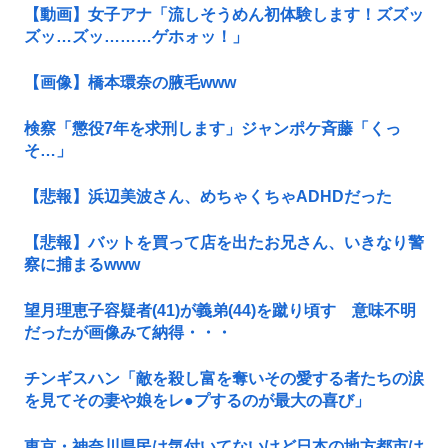
【動画】女子アナ「流しそうめん初体験します！ズズッ
ズッ…ズッ………ゲホォッ！」
【画像】橋本環奈の腋毛www
検察「懲役7年を求刑します」ジャンポケ斉藤「くっ
そ…」
【悲報】浜辺美波さん、めちゃくちゃADHDだった
【悲報】バットを買って店を出たお兄さん、いきなり警
察に捕まるwww
望月理恵子容疑者(41)が義弟(44)を蹴り頃す 意味不明
だったが画像みて納得・・・
チンギスハン「敵を殺し富を奪いその愛する者たちの涙
を見てその妻や娘をレ●プするのが最大の喜び」
東京・神奈川県民は気付いてないけど日本の地方都市は