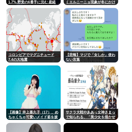
1.7% 野党の6番手に沈む 産経
くエルニーニョ現象が冬にかけ
FNN合同世論調査
て続く見込み
コロンビアでマグニチュード
【悲報】マジで「女しか」使わ
7.4の大地震
ない言葉
【画像】井上喜久子（17）、め
サクラ大戦やああっ女神さまっ
ちゃくちゃ可愛いメイド姿を披
で知られる、「美少女を描かせ
露
たら十傑」のひとり、藤島康介
氏のデビュー40周年を記念した
原画展が開催！