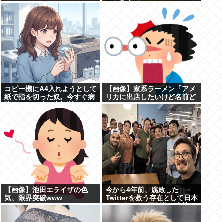
www
のか教えて
コピー機にA4入れようとして
【画像】家系ラーメン「アメ
紙で指を切った奴。今すぐ病
リカに出店したいけど名前ど
院にいけ。腕一本切断になっ
うしよかなぁ… せや！」
てもしらんぞ
【画像】池田エライザの色
今から4年前、腐敗した
気、限界突破www
Twitterを救う存在として日本
ユーザーから圧倒的な支持を
受けた男たちの姿がこれ