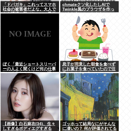
「ドパガキ」これってスマホ
chmateクソ化したしAIで
社会の被害者だよな。大人で
Twinkle風のブラウザを作っ
さえ誘惑に勝てないのに子供
てもらうことにしたわ
が耐えられるはずないだろ。
悪いのはスマホ社会
ぼく「最近ショートスリーパ
息子が用意した朝食を食べず
ーの人よく聞くけど何の仕事
にお菓子を食べていたので注
してる人なんやろ、wiki読ん
意したらあろうことか...
でみるか」
【画像】白石麻衣(34)、生々
ゴッホって結局なにがそんな
しすぎるボディエグすぎる
に凄いの？ 何が評価されてる