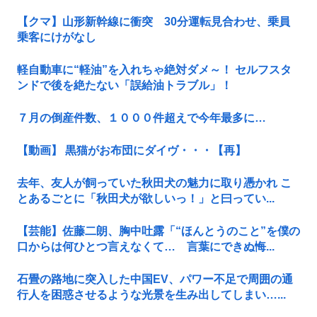
【クマ】山形新幹線に衝突 30分運転見合わせ、乗員
乗客にけがなし
軽自動車に“軽油”を入れちゃ絶対ダメ～！ セルフスタ
ンドで後を絶たない「誤給油トラブル」！
７月の倒産件数、１０００件超えで今年最多に…
【動画】 黒猫がお布団にダイヴ・・・【再】
去年、友人が飼っていた秋田犬の魅力に取り憑かれ こ
とあるごとに「秋田犬が欲しいっ！」と曰ってい...
【芸能】佐藤二朗、胸中吐露「“ほんとうのこと”を僕の
口からは何ひとつ言えなくて… 言葉にできぬ悔...
石畳の路地に突入した中国EV、パワー不足で周囲の通
行人を困惑させるような光景を生み出してしまい…...