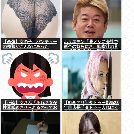
【画像】女の子、パンティー
ホリエモン「昼メシに会社で
の種類がこんなにあった
新卒の奴らにさ、味噌汁の具
www
に『唐揚げがない理由』わか
るか？って聞いたの」
【正論】女さん「あれ？女が
【動画アリ】タトゥー彫師23
性器舐めさせられるのってお
年目店長「タトゥー入れにく
かしくね？」6まんいいね
るやつ99%バカです」←こ
れ！