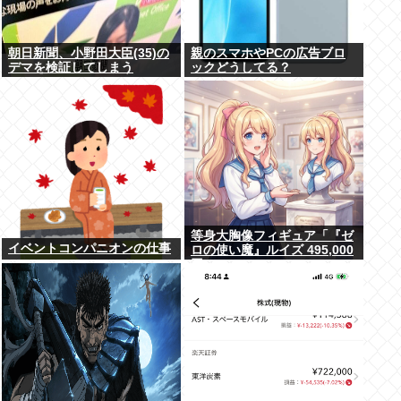
朝日新聞、小野田大臣(35)の
親のスマホやPCの広告ブロ
デマを検証してしまう
ックどうしてる？
等身大胸像フィギュア「『ゼ
イベントコンパニオンの仕事
ロの使い魔』ルイズ 495,000
円