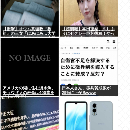
【衝撃】オウム真理教『教
【超朗報】本田望結、久しぶ
祖』の三女「はあはあ…大学
りにセクシー巨乳投稿！やっ
３つ合格したぞ！！！」大学
ぱりおっぱいでかかった！
「「「………」」」⇒！
アメリカの湖に住む淡水魚、
日本人さん、徴兵賛成派が
チョウザメの寿命は400歳を
29%に上がるwww
超える可能性