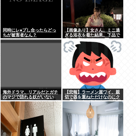
同時にレ●プし合ったらどっ
【画像あり】女さん、ミニ過
ちが被害者なん？
ぎる浴衣を着た結果、下品で
痴女と言われる→2.4万いい
ね
海外ドラマ、リアルだとガチ
【悲報】ラーメン屋ワイ、親
のマジで語れる奴がいない
切で器を重ねただけなのにク
www
ソ店主にキレられる ←…礼儀
正しいワイが悪いか？