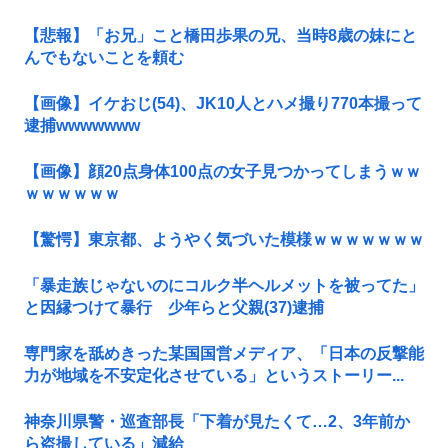
【悲報】「お兄」こと橋田歩果の兄、当時8歳の妹にと
んでもないことを頼む
【画像】イケおじ(54)、JK10人とハメ撮り770本撮って
逮捕wwwwwww
【画像】顔20点身体100点の女子見つかってしまうｗｗ
ｗｗｗｗｗｗ
【驚愕】東京都、ようやく気づいた模様ｗｗｗｗｗｗｗ
「暴走族じゃないのにコルク半ヘルメットを被ってた」
と因縁つけて暴行 少年らと父親(37)逮捕
専門家を舐めきった某国国営メディア、「日本の反撃能
力が地域を不安定化させている」というストーリー...
神奈川県警・巡査部長「下着が見たくて…2、3年前か
ら盗撮している」減給