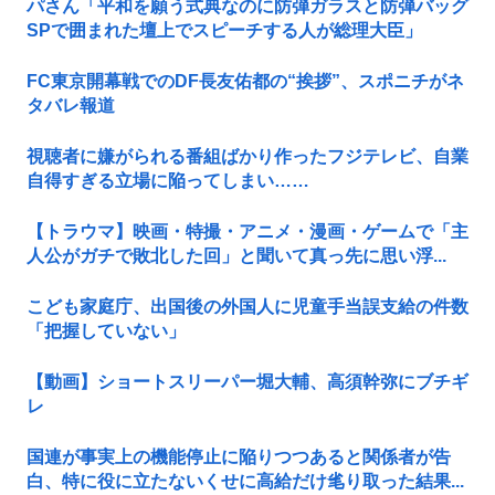
パさん「平和を願う式典なのに防弾ガラスと防弾バッグ
SPで囲まれた壇上でスピーチする人が総理大臣」
FC東京開幕戦でのDF長友佑都の“挨拶”、スポニチがネ
タバレ報道
視聴者に嫌がられる番組ばかり作ったフジテレビ、自業
自得すぎる立場に陥ってしまい……
【トラウマ】映画・特撮・アニメ・漫画・ゲームで「主
人公がガチで敗北した回」と聞いて真っ先に思い浮...
こども家庭庁、出国後の外国人に児童手当誤支給の件数
「把握していない」
【動画】ショートスリーパー堀大輔、高須幹弥にブチギ
レ
国連が事実上の機能停止に陥りつつあると関係者が告
白、特に役に立たないくせに高給だけ毟り取った結果...