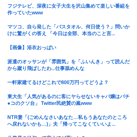
フジテレビ、深夜に女子大生を沢山集めて楽しい番組を
作っていたwww
マツコ、自ら発した「バスタオル、何日使う？」問いか
けに驚がくの答え 「今日は全部、本当のこと言...
【画像】浴衣おっぱい
派遣のオッサンが「雰囲気」を「ふいんき」って読んだ
から蹴り飛ばしたわ...仕事舐めんな
一軒家建てるけどこれで800万円ってどうよ？
東大生「人気があるのに客にヤらせないキャバ嬢はパチ
●コのクソ台」 Twitter民絶賛の嵐www
NTR妻「(ごめんなさいあなた…私もうあなたのところ
へ戻れないかも…)」夫「帰ってこなくていいよ...