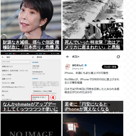
財源なき減税、揺らぐ信認 積
死んでいった特攻隊「次はア
極財政に「日本売り」危機 高
メリカに産まれたい」と愚痴
市政権「悲願」に固執〔深層
っていた
探訪〕
なんかchmateがアップデー
若者に「円安になると
トしてくっつつつつそ使いに
iPhoneが買えなくなる
くくなったんだけど？作者馬
ぞ！」って言ったら高市支持
鹿なの？死ぬの？
する奴減りそうだよな