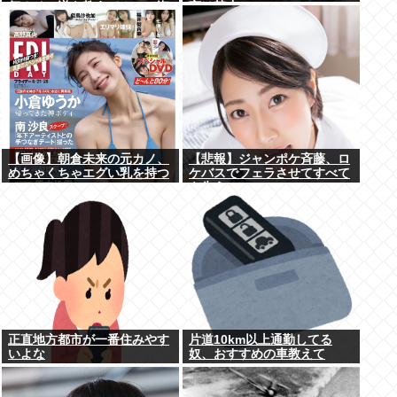
何？その逆も教えて！」（海
言は禁止www
外の反応）
【画像】朝倉未来の元カノ、
【悲報】ジャンポケ斉藤、ロ
めちゃくちゃエグい乳を持つ
ケバスでフェラさせてすべて
を失う
正直地方都市が一番住みやす
片道10km以上通勤してる
いよな
奴、おすすめの車教えて