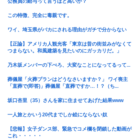
公務員の給与って言うほど高いか？
この特徴、完全に毒親です。
ワイ、埼玉県がバカにされる理由がガチで分からない
【正論】アメリカ人観光客「東京は昔の街並みがなくて
つまらない。和風建築を見たいのにガッカリだ。」
乃木坂メンバーの下ぺろ、大変なことになってるって...
葬儀屋「火葬プランはどうなさいますか？」 ワイ喪主
「直葬で(即答)」葬儀屋「直葬ですか…！？（ち...
坂口杏里（35）さんを家に住ませてあげた結果www
一人旅とかいう20代までしか絵にならない奴
【悲報】女子ダンス部、緊急でコメ欄を閉鎖した動画が
これ・・・・・