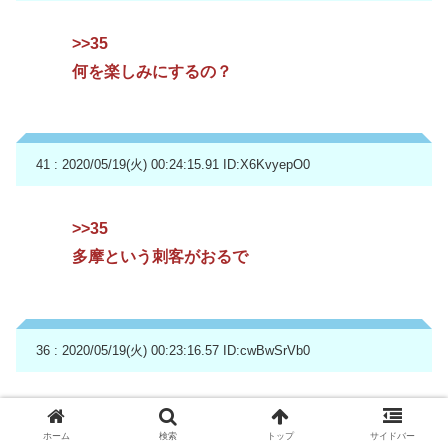
>>35
何を楽しみにするの？
41 : 2020/05/19(火) 00:24:15.91
ID:X6KvyepO0
>>35
多摩という刺客がおるで
36 : 2020/05/19(火) 00:23:16.57
ID:cwBwSrVb0
今回のコロナ騒動で思ったのは
ホーム
検索
トップ
サイドバー
やはり田舎は平和やということや