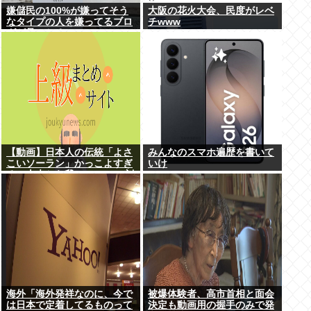
嫌儲民の100%が嫌ってそう
大阪の花火大会、民度がレベ
なタイプの人を嫌ってるブロ
チwww
グが見つかる
【動画】日本人の伝統「よさ
みんなのスマホ遍歴を書いて
こいソーラン」かっこよすぎ
いけ
る。古来から我々のDNAに刻
まれた踊り
海外「海外発祥なのに、今で
被爆体験者、高市首相と面会
は日本で定着してるものって
決定も動画用の握手のみで発