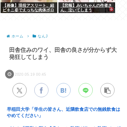
【画像】現役アスリート、紐
【悲報】みいちゃんの作者さ
ビキニ姿でえっちな肉体ボロ
ん、泣いてしまう
ンwww
ホーム
なんJ
田舎住みのワイ、田舎の良さが分からず大
発狂してしまう
2020.05.19 00:45
早稲田大学「学生の皆さん、近隣飲食店での無銭飲食は
やめてください」