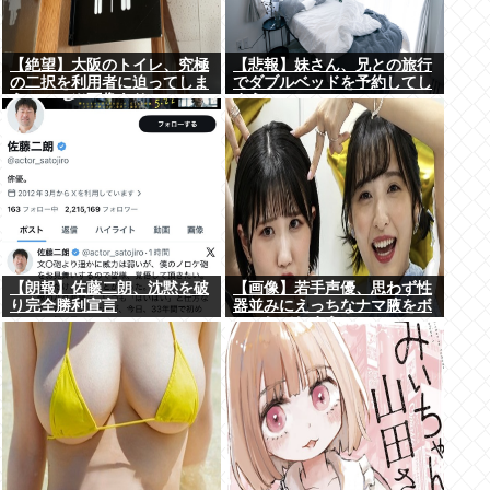
【絶望】大阪のトイレ、究極
【悲報】妹さん、兄との旅行
の二択を利用者に迫ってしま
でダブルベッドを予約してし
うwww (※画像あり)
まう⇒www
【朗報】佐藤二朗、沈黙を破
【画像】若手声優、思わず性
り完全勝利宣言
器並みにえっちなナマ腋をボ
ロンしてしまうwww