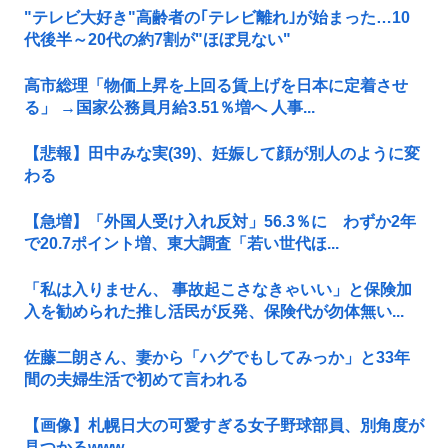
"テレビ大好き"高齢者の｢テレビ離れ｣が始まった…10
代後半～20代の約7割が"ほぼ見ない"
高市総理「物価上昇を上回る賃上げを日本に定着させ
る」 →国家公務員月給3.51％増へ 人事...
【悲報】田中みな実(39)、妊娠して顔が別人のように変
わる
【急増】「外国人受け入れ反対」56.3％に わずか2年
で20.7ポイント増、東大調査「若い世代ほ...
「私は入りません、 事故起こさなきゃいい」と保険加
入を勧められた推し活民が反発、保険代が勿体無い...
佐藤二朗さん、妻から「ハグでもしてみっか」と33年
間の夫婦生活で初めて言われる
【画像】札幌日大の可愛すぎる女子野球部員、別角度が
見つかるwww