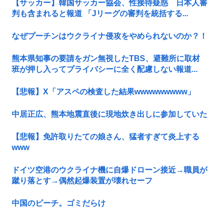
【サッカー】韓国サッカー協会、性接待疑惑 日本人審
判も含まれると報道 「Jリーグの審判を統括する...
なぜプーチンはウクライナ侵攻をやめられないのか？！
熊本県知事の要請をガン無視したTBS、避難所に取材
班が押し入ってプライバシーに全く配慮しない報道...
【悲報】X「アスペの検査した結果wwwwwwwww」
中居正広、熊本地震直後に現地炊き出しに参加していた
【悲報】免許取りたての娘さん、猛者すぎて炎上する
www
ドイツ空港のウクライナ機に自爆ドローン接近→職員が
蹴り落とす→偶然起爆装置が壊れセーフ
中国のビーチ。ゴミだらけ