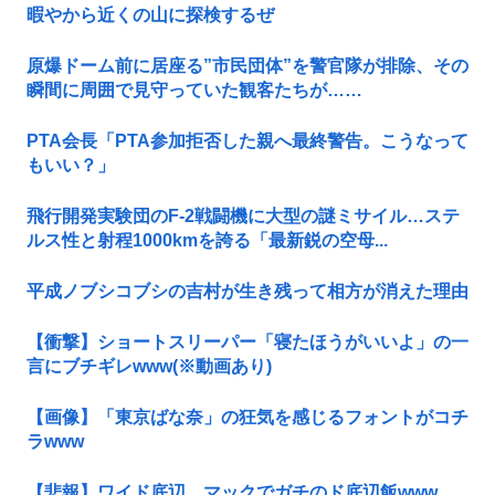
暇やから近くの山に探検するぜ
原爆ドーム前に居座る”市民団体”を警官隊が排除、その
瞬間に周囲で見守っていた観客たちが……
PTA会長「PTA参加拒否した親へ最終警告。こうなって
もいい？」
飛行開発実験団のF-2戦闘機に大型の謎ミサイル…ステ
ルス性と射程1000kmを誇る「最新鋭の空母...
平成ノブシコブシの吉村が生き残って相方が消えた理由
【衝撃】ショートスリーパー「寝たほうがいいよ」の一
言にブチギレwww(※動画あり)
【画像】「東京ばな奈」の狂気を感じるフォントがコチ
ラwww
【悲報】ワイド底辺、マックでガチのド底辺飯www