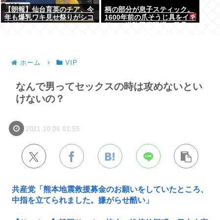
【朗報】仙台育英のチア、今
柄の部分が息子スティック。
年も爆乳ワキ見せ祭りがシコ
1600年前の爪そうじ具をイギ
すぎる
リスの道路工事現場で発見
ホーム
VIP
なんで男ってセックスの時は攻めないとい
けないの？
2021.10.06 01:55
共産党「熊本地震救援募金のお願いをしていたところ、
中指を立てられました。嫌がらせ酷い」