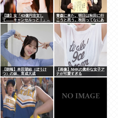
【謎】女「43億円注文し
青森に来た。明日は秋田に行
て……キャンセルっと！」←
こうと思う。秋田ってなにあ
こいつの目的ｗ
るんだ？
【朗報】本田望結（ぼうけ
【画像】NHKの素朴な女子ア
つ）の妹、育成大成
ナが可愛すぎる
功！！！！