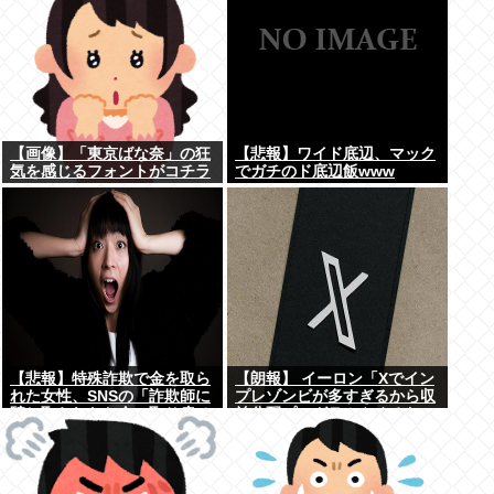
【画像】「東京ばな奈」の狂
【悲報】ワイド底辺、マック
気を感じるフォントがコチラ
でガチのド底辺飯www
www
【悲報】特殊詐欺で金を取ら
【朗報】 イーロン「Xでイン
れた女性、SNSの「詐欺師に
プレゾンビが多すぎるから収
騙し取られたお金、取り戻せ
益分配プログラムやめるわ」
ます」」に釣られさらに240
万円失うwww