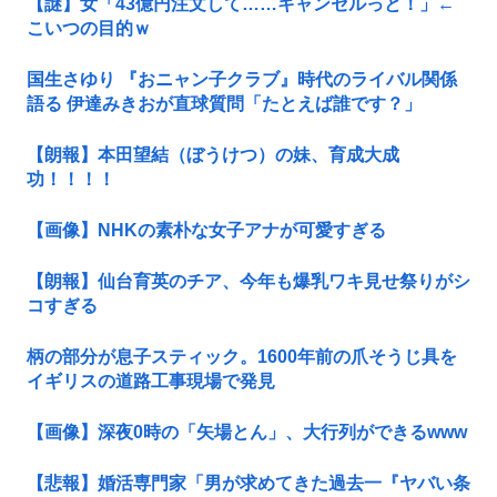
【謎】女「43億円注文して……キャンセルっと！」←
こいつの目的ｗ
国生さゆり 『おニャン子クラブ』時代のライバル関係
語る 伊達みきおが直球質問「たとえば誰です？」
【朗報】本田望結（ぼうけつ）の妹、育成大成
功！！！！
【画像】NHKの素朴な女子アナが可愛すぎる
【朗報】仙台育英のチア、今年も爆乳ワキ見せ祭りがシ
コすぎる
柄の部分が息子スティック。1600年前の爪そうじ具を
イギリスの道路工事現場で発見
【画像】深夜0時の「矢場とん」、大行列ができるwww
【悲報】婚活専門家「男が求めてきた過去一『ヤバい条