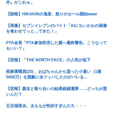
件』がこれｗ」
【朗報】HIKAKINの鬼茶、怒りのセール開始www
【画像】セブンイレブンのバイト「AIにちいかわの画像
を食わせてっと…できた！」
PTA会長「PTA参加拒否した親へ最終警告。こうなって
もいい？」
【悲報】「THE NORTH FACE」の人気が低下
税務署職員(25) 、おばちゃんから貰った小遣い（1億
5000万）を競艇に全ツッパしたのがバレる...
【悲報】親友と殴り合いの結果絶縁濃厚→…どっちが悪
いんだ？
五百城茉央、太ももが性的すぎんだろ・・・