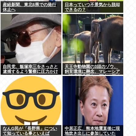
産経新聞、東北6県での発行
日本っていつ不景気から脱却
休止へ
できるの？
自民党、飯塚幸三をさっさと
天王寺動物園の3頭のゾウ、
逮捕するよう警察に圧力かけ
飼育環境に懸念、マレーシア
ていたwww
が返還要求署名17万人。酷す
ぎる日本の動物園
なんG民が「長野県」につい
中居正広、熊本地震直後に現
て知っている事といえば
地炊き出しに参加していた