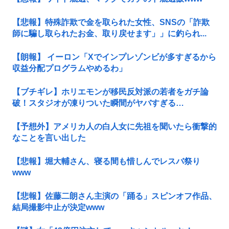
【悲報】特殊詐欺で金を取られた女性、SNSの「詐欺
師に騙し取られたお金、取り戻せます」」に釣られ...
【朗報】 イーロン「Xでインプレゾンビが多すぎるから
収益分配プログラムやめるわ」
【ブチギレ】ホリエモンが移民反対派の若者をガチ論
破！スタジオが凍りついた瞬間がヤバすぎる…
【予想外】アメリカ人の白人女に先祖を聞いたら衝撃的
なことを言い出した
【悲報】堀大輔さん、寝る間も惜しんでレスバ祭り
www
【悲報】佐藤二朗さん主演の「踊る」スピンオフ作品、
結局撮影中止が決定www