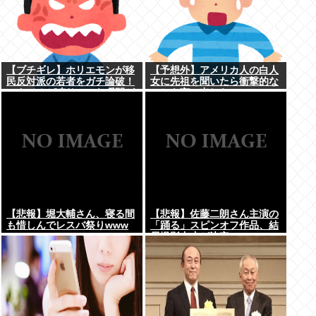
【ブチギレ】ホリエモンが移
【予想外】アメリカ人の白人
民反対派の若者をガチ論破！
女に先祖を聞いたら衝撃的な
スタジオが凍りついた瞬間が
ことを言い出した
ヤバすぎる…
【悲報】堀大輔さん、寝る間
【悲報】佐藤二朗さん主演の
も惜しんでレスバ祭りwww
「踊る」スピンオフ作品、結
局撮影中止が決定www