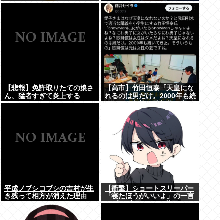
www
【悲報】免許取りたての娘さ
【高市】竹田恒泰「天皇にな
ん、猛者すぎて炎上する
れるのは男だけ。2000年も続
www
いてきた伝統。歌舞伎も女は
駄目だよね？」
平成ノブシコブシの吉村が生
【衝撃】ショートスリーパー
き残って相方が消えた理由
「寝たほうがいいよ」の一言
にブチギレwww(※動画あり)