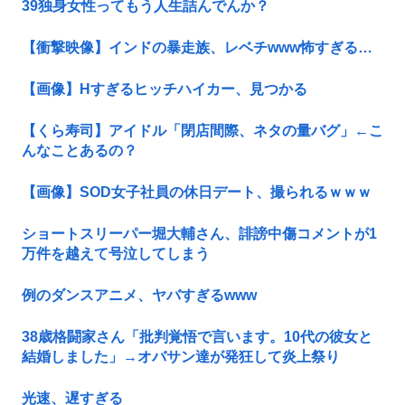
39独身女性ってもう人生詰んでんか？
【衝撃映像】インドの暴走族、レベチwww怖すぎる…
【画像】Hすぎるヒッチハイカー、見つかる
【くら寿司】アイドル「閉店間際、ネタの量バグ」←こ
んなことあるの？
【画像】SOD女子社員の休日デート、撮られるｗｗｗ
ショートスリーパー堀大輔さん、誹謗中傷コメントが1
万件を越えて号泣してしまう
例のダンスアニメ、ヤバすぎるwww
38歳格闘家さん「批判覚悟で言います。10代の彼女と
結婚しました」→オバサン達が発狂して炎上祭り
光速、遅すぎる