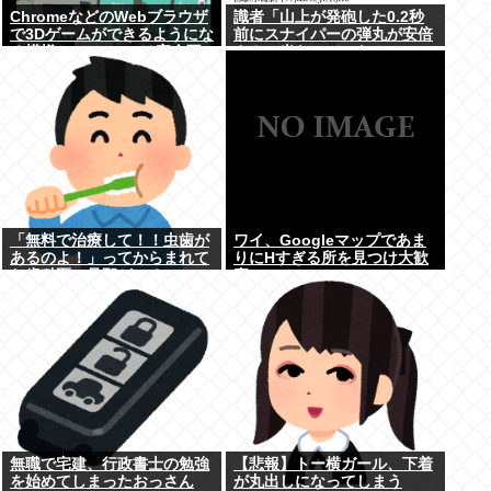
ChromeなどのWebブラウザ
識者「山上が発砲した0.2秒
で3Dゲームができるようにな
前にスナイパーの弾丸が安倍
る模様。Windowsは完全不
さんに当たっていた！」 こ
要に
れ。
「無料で治療して！！虫歯が
ワイ、Googleマップであま
あるのよ！」ってからまれて
りにΗすぎる所を見つけ大歓
た歯科医の旦那がいるママ
喜
無職で宅建、行政書士の勉強
【悲報】トー横ガール、下着
を始めてしまったおっさん
が丸出しになってしまう