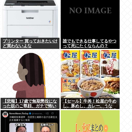
プリンター 買っておきたいけ
誰でもできる仕事してるやつ
ど買わないよな
って死にたくならんの？
【悲報】17歳で無期懲役にな
【セール】牛丼！松屋の牛め
った奴のご尊顔、ガチで怖い
し、豚めし、カレー、うな
ぎ、とんかつなどなどの冷凍
食品がセール中！