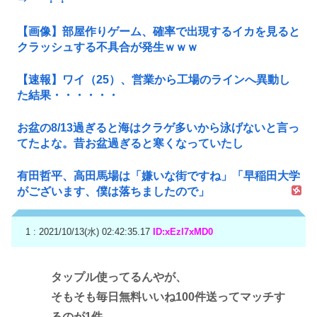
【画像】部屋作りゲーム、確率で出現するイカを見ると
クラッシュする不具合が発生ｗｗｗ
【速報】ワイ（25）、営業から工場のラインへ異動し
た結果・・・・・・
お盆の8/13過ぎると海はクラゲ多いから泳げないと言っ
てたよな。昔お盆過ぎると寒くなっていたし
有田哲平、高田馬場は「嫌いな街ですね」「早稲田大学
がございます、僕は落ちましたので」
1 : 2021/10/13(水) 02:42:35.17
ID:xEzl7xMD0
タップル使ってるんやが、
そもそも毎日無料いいね100件送ってマッチす
るのが1件