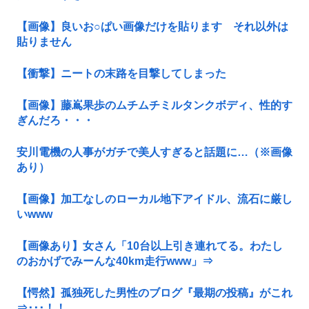
【画像】良いお○ぱい画像だけを貼ります それ以外は
貼りません
【衝撃】ニートの末路を目撃してしまった
【画像】藤嶌果歩のムチムチミルタンクボディ、性的す
ぎんだろ・・・
安川電機の人事がガチで美人すぎると話題に…（※画像
あり）
【画像】加工なしのローカル地下アイドル、流石に厳し
いwww
【画像あり】女さん「10台以上引き連れてる。わたし
のおかげでみーんな40km走行www」⇒
【愕然】孤独死した男性のブログ『最期の投稿』がこれ
⇒･･･！！