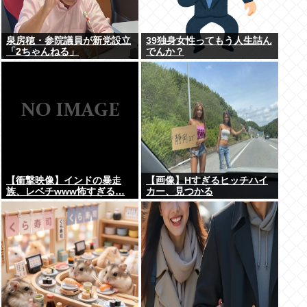
泉房穂・参院議員が新党設立
39独身女性ってもう人生詰ん
「2ちゃんねる」
でんか？
【衝撃映像】インドの暴走
【画像】Hすぎるヒッチハイ
族、レベチwww怖すぎる…
カー、見つかる