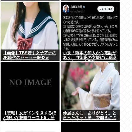
www
【画像】TBS若手女子アナの
小泉「熊本の知人から電話が
JK時代のセーラー服姿ｗ
あり、自衛隊の支援には感謝
しかない、自衛隊のファンが
増えてるとのこと 」
【悲報】女がドン引きするほ
仲居さんに「ありがとう」と
ど嫌いな趣味ワースト5，発
言ったネット民、袋叩きにさ
表される
れてしまう…