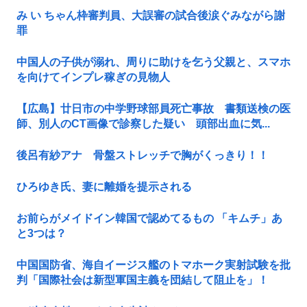
み い ちゃん枠審判員、大誤審の試合後涙ぐみながら謝
罪
中国人の子供が溺れ、周りに助けを乞う父親と、スマホ
を向けてインプレ稼ぎの見物人
【広島】廿日市の中学野球部員死亡事故 書類送検の医
師、別人のCT画像で診察した疑い 頭部出血に気...
後呂有紗アナ 骨盤ストレッチで胸がくっきり！！
ひろゆき氏、妻に離婚を提示される
お前らがメイドイン韓国で認めてるもの 「キムチ」あ
と3つは？
中国国防省、海自イージス艦のトマホーク実射試験を批
判「国際社会は新型軍国主義を団結して阻止を」！