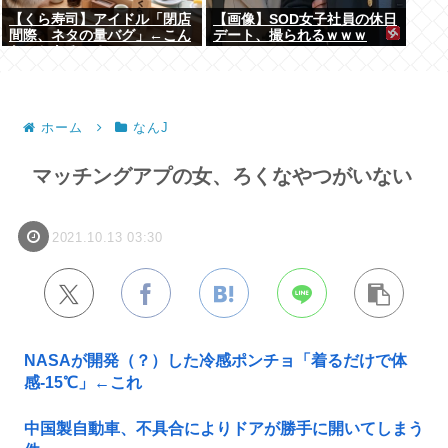
【くら寿司】アイドル「閉店
【画像】SOD女子社員の休日
間際、ネタの量バグ」←こん
デート、撮られるｗｗｗ
なことあるの？
ホーム
なんJ
マッチングアプの女、ろくなやつがいない
2021.10.13 03:30
NASAが開発（？）した冷感ポンチョ「着るだけで体
感-15℃」←これ
中国製自動車、不具合によりドアが勝手に開いてしまう