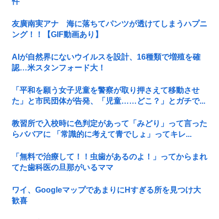
件
友廣南実アナ 海に落ちてパンツが透けてしまうハプニ
ング！！【GIF動画あり】
AIが自然界にないウイルスを設計、16種類で増殖を確
認…米スタンフォード大！
「平和を願う女子児童を警察が取り押さえて移動させ
た」と市民団体が告発、「児童……どこ？」とガチで...
教習所で入校時に色判定があって「みどり」って言った
らババアに 「常識的に考えて青でしょ」ってキレ...
「無料で治療して！！虫歯があるのよ！」ってからまれ
てた歯科医の旦那がいるママ
ワイ、GoogleマップであまりにΗすぎる所を見つけ大
歓喜