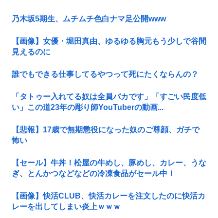
乃木坂5期生、ムチムチ色白ナマ足公開www
【画像】女優・堀田真由、ゆるゆる胸元もう少しで谷間
見えるのに
誰でもできる仕事してるやつって死にたくならんの？
「タトゥー入れてる奴は全員バカです」「すごい民度低
い」この道23年の彫り師YouTuberの動画...
【悲報】17歳で無期懲役になった奴のご尊顔、ガチで
怖い
【セール】牛丼！松屋の牛めし、豚めし、カレー、うな
ぎ、とんかつなどなどの冷凍食品がセール中！
【画像】快活CLUB、快活カレーを注文したのに快活カ
レーを出してしまい炎上ｗｗｗ