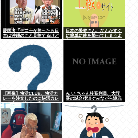
愛国者「デニーが勝ったら日
日本の警察さん、なんかすぐ
本は沖縄のこと見捨てるけど
に簡単に銃を撃ってしまうよ
いいの？」
うになる…
【画像】快活CLUB、快活カ
み い ちゃん枠審判員、大誤
レーを注文したのに快活カレ
審の試合後涙ぐみながら謝罪
ーを出してしまい炎上ｗｗｗ