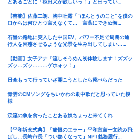
とあるごとに「秋田犬が欲しいっ！」と曰ってい...
【芸能】佐藤二朗、胸中吐露「“ほんとうのこと”を僕の
口からは何ひとつ言えなくて… 言葉にできぬ悔...
石畳の路地に突入した中国EV、パワー不足で周囲の通
行人を困惑させるような光景を生み出してしまい…...
【動画】女子アナ「流しそうめん初体験します！ズズッ
ズッ…ズッ………ゲホォッ！」
日傘もって行っていざ開こうとしたら靴べらだった
青雲のCMソングをちいかわの劇中歌だと思っていた模
様
渓流の魚を食ったことある奴ちょっと来てくれ
【平和祈念式典】「痛恨のエラー」平和宣言一文読み飛
ばし…長崎市長「つい熱くなって」NPT義務履行...