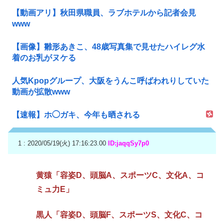
【動画アリ】秋田県職員、ラブホテルから記者会見
www
【画像】雛形あきこ、48歳写真集で見せたハイレグ水
着のお乳がヌケる
人気Kpopグループ、大阪をうんこ呼ばわれりしていた
動画が拡散www
【速報】ホ◯ガキ、今年も晒される
1 : 2020/05/19(火) 17:16:23.00
ID:jaqqSy7p0
黄猿「容姿D、頭脳A、スポーツC、文化A、コ
ミュ力E」
黒人「容姿D、頭脳F、スポーツS、文化C、コ