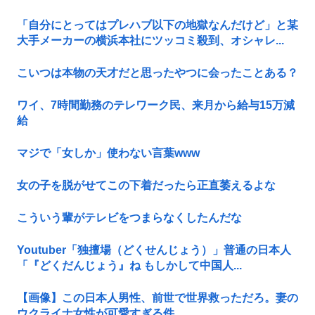
「自分にとってはプレハブ以下の地獄なんだけど」と某
大手メーカーの横浜本社にツッコミ殺到、オシャレ...
こいつは本物の天才だと思ったやつに会ったことある？
ワイ、7時間勤務のテレワーク民、来月から給与15万減
給
マジで「女しか」使わない言葉www
女の子を脱がせてこの下着だったら正直萎えるよな
こういう輩がテレビをつまらなくしたんだな
Youtuber「独擅場（どくせんじょう）」普通の日本人
「『どくだんじょう』ね もしかして中国人...
【画像】この日本人男性、前世で世界救っただろ。妻の
ウクライナ女性が可愛すぎる件