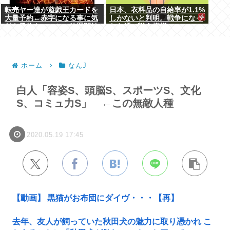
転売ヤー達が遊戯王カードを
日本、衣料品の自給率が1.1%
大量予約←赤字になる事に気
しかないと判明。戦争になっ
付き予約キャンセル放置開始
たら裸で戦う模様www
ホーム
なんJ
白人「容姿S、頭脳S、スポーツS、文化
S、コミュ力S」 ←この無敵人種
2020.05.19 17:45
【動画】 黒猫がお布団にダイヴ・・・【再】
去年、友人が飼っていた秋田犬の魅力に取り憑かれ こ