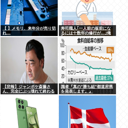
【 】メモリ、来年分が売り切
寿司職人｢一人前の板前にな
れ…
るには十数年の修行が…｣俺
｢ん、スシローでいいっしょ
(笑)あんまかわんねｗ｣
【悲報】ジャンポケ斎藤さ
識者『真の"勝ち組"都道府県
ん、完全にぶっ壊れて終わる
を発表します。』
www