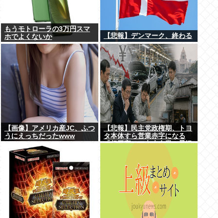
もうモトローラの3万円スマ
【悲報】デンマーク、終わる
ホでよくないか
【画像】アメリカ産JC、ふつ
【悲報】民主党政権期、トヨ
うにえっちだったwww
タ本体すら営業赤字になる
「超円高」…中小企業の景況
も厳しい水準だった←これエ
グいよな