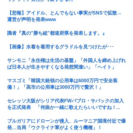
【悲報】アイドル、とんでもない事実がSNSで拡散→
運営が声明を発表www
識者『真の"勝ち組"都道府県を発表します。』
【画像】水着を着用するグラドルを見つけたが･･･
サンモニ「永住権は生活の基盤」「外国人を締め上げれ
ば日本人が生きやすくなる発想間違い」「ヘイト」
マスゴミ「韓国大統領の公用車は6000万円で安全装
備！」「高市の公用車は3000万円で贅沢！」
セレッソ大阪がシリア代表FWパブロ・サバックの加入
を正式発表 「何曲か一緒に歌えたらいいですね！...
ブルガリアにドローンが侵入、ルーマニア国境付近で爆
発…当局「ウクライナ軍がよく使う機種」！