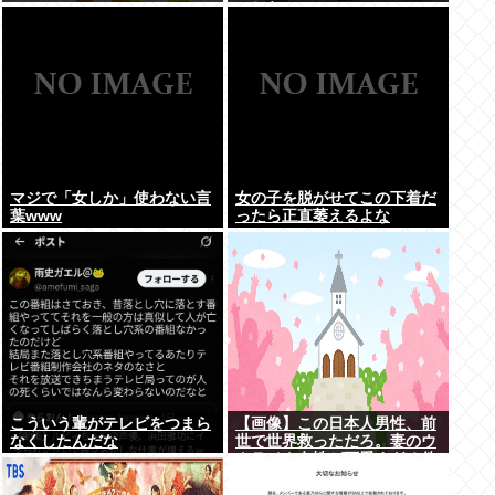
こちら。
マジで「女しか」使わない言
女の子を脱がせてこの下着だ
葉www
ったら正直萎えるよな
こういう輩がテレビをつまら
【画像】この日本人男性、前
なくしたんだな
世で世界救っただろ。妻のウ
クライナ女性が可愛すぎる件