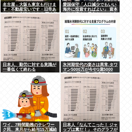
名古屋←大阪も東京も行けま
愛国保守「人口減少でもいい
す・不動産安いです・旧帝あ
海外に投資すればよい」 資本
ります・空港あります 不人気
が海外流出し賃金もGDPも上
な理由
がらず海外が成長
日本人、勤労に対する意識が
氷河期世代の楽さは異常.タワ
一番低くて終わる
マン5000万が今や1億5000
万.ドル円80円で資産形成.マ
ジで楽な世代だったな
ワイ、7時間勤務のテレワー
日本人「なんてこった！ ジャ
ク民、来月から給与15万減給
ップは糞だ！」 そのグラフが