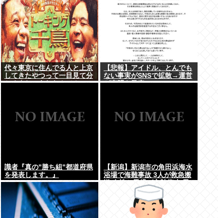
代々東京に住んでる人と上京
【悲報】アイドル、とんでも
してきたやつって一目見て分
ない事実がSNSで拡散→運営
かるよね。あれなんで？
が声明を発表www
識者『真の"勝ち組"都道府県
【新潟】新潟市の角田浜海水
を発表します。』
浴場で海難事故 3人が救急搬
送 女性と男児が心肺停止 男
性は意識あり