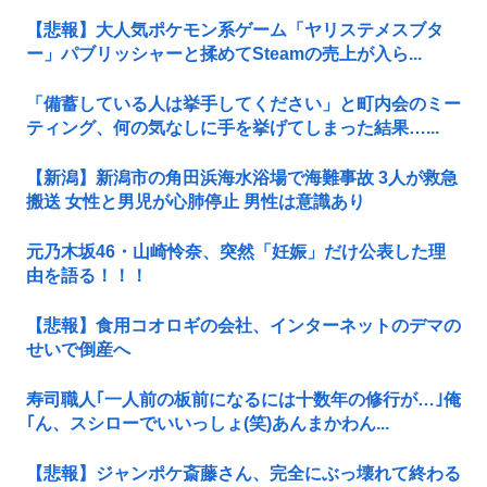
【悲報】大人気ポケモン系ゲーム「ヤリステメスブタ
ー」パブリッシャーと揉めてSteamの売上が入ら...
「備蓄している人は挙手してください」と町内会のミー
ティング、何の気なしに手を挙げてしまった結果…...
【新潟】新潟市の角田浜海水浴場で海難事故 3人が救急
搬送 女性と男児が心肺停止 男性は意識あり
元乃木坂46・山崎怜奈、突然「妊娠」だけ公表した理
由を語る！！！
【悲報】食用コオロギの会社、インターネットのデマの
せいで倒産へ
寿司職人｢一人前の板前になるには十数年の修行が…｣俺
｢ん、スシローでいいっしょ(笑)あんまかわん...
【悲報】ジャンポケ斎藤さん、完全にぶっ壊れて終わる