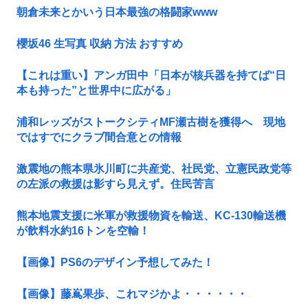
朝倉未来とかいう日本最強の格闘家www
櫻坂46 生写真 収納 方法 おすすめ
【これは重い】アンガ田中「日本が核兵器を持てば“日
本も持った”と世界中に広がる」
浦和レッズがストークシティMF瀬古樹を獲得へ 現地
ではすでにクラブ間合意との情報
激震地の熊本県氷川町に共産党、社民党、立憲民政党等
の左派の救援は影すら見えず。住民苦言
熊本地震支援に米軍が救援物資を輸送、KC-130輸送機
が飲料水約16トンを空輸！
【画像】PS6のデザイン予想してみた！
【画像】藤嶌果歩、これマジかよ・・・・・・