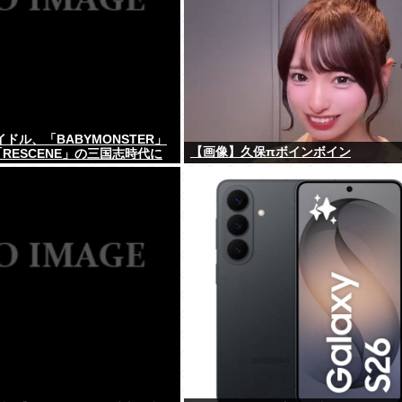
イドル、「BABYMONSTER」
【画像】久保πボインボイン
」「RESCENE」の三国志時代に