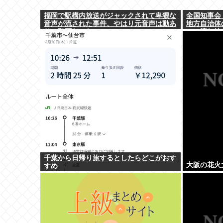
福岡で駅構内放送がジャックされて卑猥な
全国知事会
音声が流された事件、やはり元音声は動あ
地方自治体
りの動画だった
この流れ地
千葉から日帰り旅するとしたらどこがおす
大阪の花火
すめ