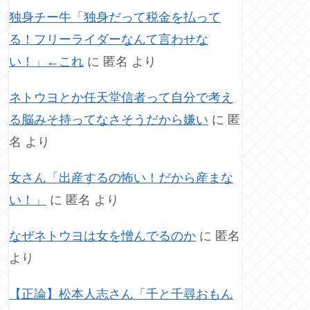
独身チー牛「独身だって税金を払って
る！フリーライダーなんて言わせな
い！」←これ
に
匿名
より
ネトウヨとか任天堂信者って自分で考え
る脳みそ持ってなさそうだから嫌い
に
匿
名
より
女さん「出産するの怖い！だから産まな
い！」
に
匿名
より
なぜネトウヨは女を憎んでるのか
に
匿名
より
【正論】松本人志さん「千と千尋おもん