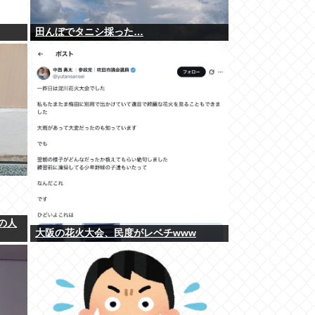
田んぼでタニシ採った…
の人
大阪の花火大会、民度がレベチwww