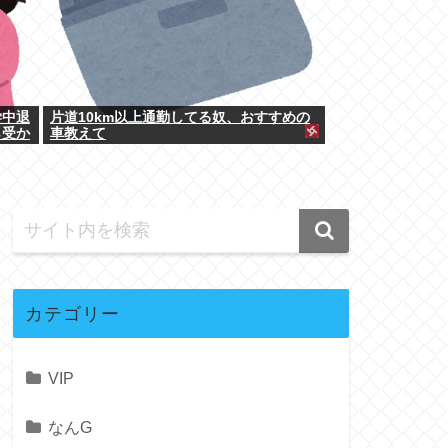
学中退
片道10km以上通勤してる奴、おすすめの
ら受か
車教えて
カテゴリー
VIP
なんG