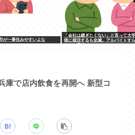
「会社は継ぎたくない」と言って大
市が一番住みやすいよな
後に就活するも全滅。アルバイトす
らない元彼
 兵庫で店内飲食を再開へ 新型コ