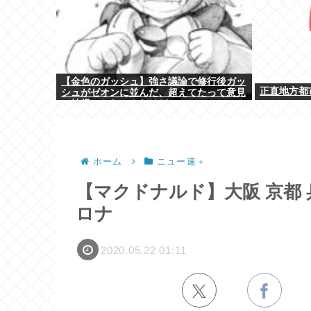
【金色のガッシュ】強さ議論で修行後ガッ
正直地方都
シュがゼオンに並んだ、超えてたって意見
に納得いかないんだけど
ホーム
ニュー速＋
【マクドナルド】大阪 京都
ロナ
2020.05.22 01:11