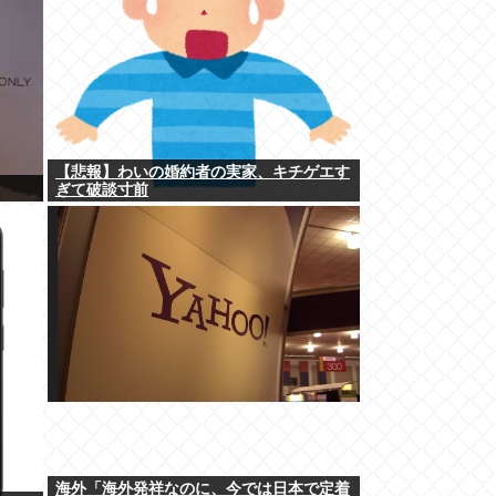
【悲報】わいの婚約者の実家、キチゲエす
ぎて破談寸前
海外「海外発祥なのに、今では日本で定着