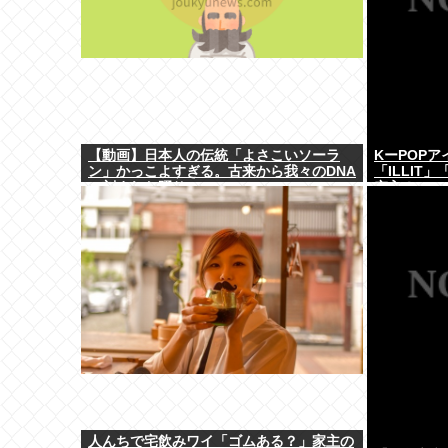
【動画】日本人の伝統「よさこいソーラ
KーPOPア
ン」かっこよすぎる。古来から我々のDNA
「ILLIT
に刻まれた踊り
突入！
人んちで宅飲みワイ「ゴムある？」家主の