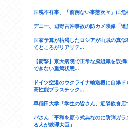
国税不祥事、「前例ない事態次々」に危
デニー、辺野古沖事故の防カメ映像「遺
国家予算が枯渇したロシアが山賊の真似
てところがリアリテ...
【衝撃】京大病院で正常な脳組織を誤摘
できない重篤状態...
ドイツ空港のウクライナ輸送機に自爆ド
高性能プラスチック...
早稲田大学「学生の皆さん、近隣飲食店
パさん「平和を願う式典なのに防弾ガラ
る人が総理大臣」