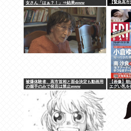
【緊急高市
女さん「はぁ？！」⇒結果www
被爆体験者、高市首相と面会決定も動画用
【画像】朝
の握手のみで発言は禁止www
エグい乳を