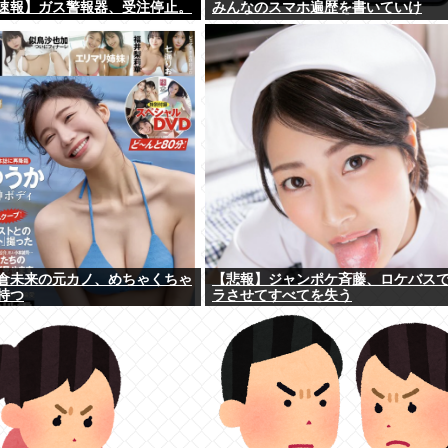
速報】ガス警報器、受注停止。
みんなのスマホ遍歴を書いていけ
倉未来の元カノ、めちゃくちゃ
【悲報】ジャンポケ斉藤、ロケバス
持つ
ラさせてすべてを失う