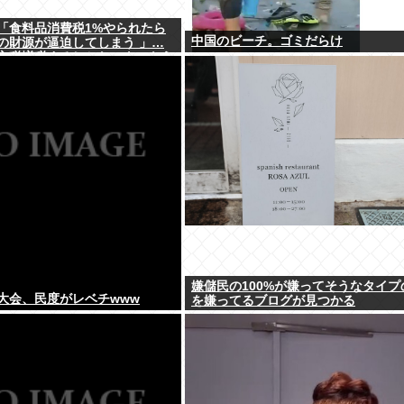
「食料品消費税1%やられたら
中国のビーチ。ゴミだらけ
の財源が逼迫してしまう 」…
方税増税するしかないよ、もう
嫌儲民の100%が嫌ってそうなタイプ
大会、民度がレベチwww
を嫌ってるブログが見つかる