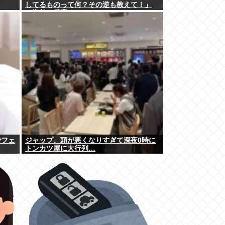
してるものって何？その逆も教えて！」
（海外の反応）
でフェ
ジャップ、頭が悪くなりすぎて深夜0時に
トンカツ屋に大行列…