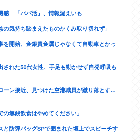
機感 「パパ活」、情報漏えいも
族の気持ち踏まえたものかくみ取り切れず」
事を開始、金銀貴金属じゃなくて自動車とかっ
出された50代女性、手足も動かせず自発呼吸も
ローン接近、見つけた空港職員が蹴り落とす…
での無銭飲食はやめてください」
スと防弾バッグSPで囲まれた壇上でスピーチす