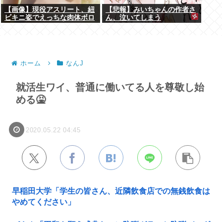
【画像】現役アスリート、紐
【悲報】みいちゃんの作者さ
ビキニ姿でえっちな肉体ボロ
ん、泣いてしまう
ンwww
ホーム
なんJ
就活生ワイ、普通に働いてる人を尊敬し始
める🤮
2020.05.22 04:45
早稲田大学「学生の皆さん、近隣飲食店での無銭飲食は
やめてください」