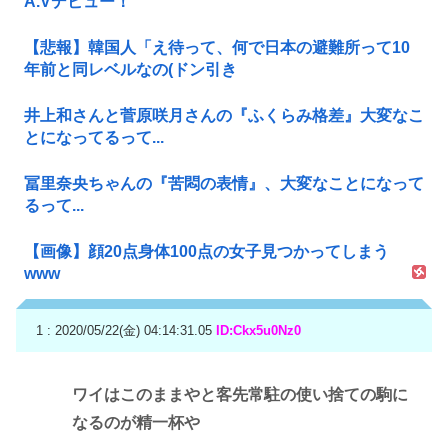
A.Vデビュー！
【悲報】韓国人「え待って、何で日本の避難所って10
年前と同レベルなの(ドン引き
井上和さんと菅原咲月さんの『ふくらみ格差』大変なこ
とになってるって...
冨里奈央ちゃんの『苦悶の表情』、大変なことになって
るって...
【画像】顔20点身体100点の女子見つかってしまう
www
1 : 2020/05/22(金) 04:14:31.05
ID:Ckx5u0Nz0
ワイはこのままやと客先常駐の使い捨ての駒に
なるのが精一杯や