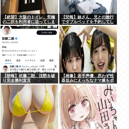
【絶望】大阪のトイレ、究極
【悲報】妹さん、兄との旅行
の二択を利用者に迫ってしま
でダブルベッドを予約してし
うwww (※画像あり)
まう⇒www
【朗報】佐藤二朗、沈黙を破
【画像】若手声優、思わず性
り完全勝利宣言
器並みにえっちなナマ腋をボ
ロンしてしまうwww