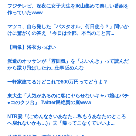
フジテレビ、深夜に女子大生を沢山集めて楽しい番組を
作っていたwww
マツコ、自ら発した「バスタオル、何日使う？」問いか
けに驚がくの答え 「今日は全部、本当のこと言...
【画像】浴衣おっぱい
派遣のオッサンが「雰囲気」を「ふいんき」って読んだ
から蹴り飛ばしたわ...仕事舐めんな
一軒家建てるけどこれで800万円ってどうよ？
東大生「人気があるのに客にヤらせないキャバ嬢はパチ
●コのクソ台」 Twitter民絶賛の嵐www
NTR妻「(ごめんなさいあなた…私もうあなたのところ
へ戻れないかも…)」夫「帰ってこなくていいよ...