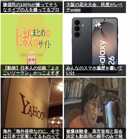
嫌儲民の100%が嫌ってそう
大阪の花火大会、民度がレベ
なタイプの人を嫌ってるブロ
チwww
グが見つかる
【動画】日本人の伝統「よさ
みんなのスマホ遍歴を書いて
こいソーラン」かっこよすぎ
いけ
る。古来から我々のDNAに刻
まれた踊り
海外「海外発祥なのに、今で
被爆体験者、高市首相と面会
は日本で定着してるものって
決定も動画用の握手のみで発