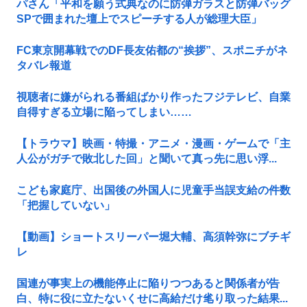
パさん「平和を願う式典なのに防弾ガラスと防弾バッグ
SPで囲まれた壇上でスピーチする人が総理大臣」
FC東京開幕戦でのDF長友佑都の“挨拶”、スポニチがネ
タバレ報道
視聴者に嫌がられる番組ばかり作ったフジテレビ、自業
自得すぎる立場に陥ってしまい……
【トラウマ】映画・特撮・アニメ・漫画・ゲームで「主
人公がガチで敗北した回」と聞いて真っ先に思い浮...
こども家庭庁、出国後の外国人に児童手当誤支給の件数
「把握していない」
【動画】ショートスリーパー堀大輔、高須幹弥にブチギ
レ
国連が事実上の機能停止に陥りつつあると関係者が告
白、特に役に立たないくせに高給だけ毟り取った結果...