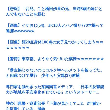
【悲報】「お兄」こと橋田歩果の兄、当時8歳の妹にと
んでもないことを頼む
【画像】イケおじ(54)、JK10人とハメ撮り770本撮って
逮捕wwwwwww
【画像】顔20点身体100点の女子見つかってしまうｗｗ
ｗｗｗｗｗｗ
【驚愕】東京都、ようやく気づいた模様ｗｗｗｗｗｗｗ
「暴走族じゃないのにコルク半ヘルメットを被ってた」
と因縁つけて暴行 少年らと父親(37)逮捕
専門家を舐めきった某国国営メディア、「日本の反撃能
力が地域を不安定化させている」というストーリー...
神奈川県警・巡査部長「下着が見たくて…2、3年前か
ら盗撮している」減給