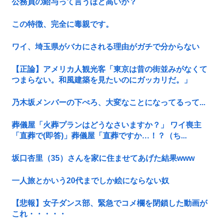
公務員の給与って言うほど高いか？
この特徴、完全に毒親です。
ワイ、埼玉県がバカにされる理由がガチで分からない
【正論】アメリカ人観光客「東京は昔の街並みがなくて
つまらない。和風建築を見たいのにガッカリだ。」
乃木坂メンバーの下ぺろ、大変なことになってるって...
葬儀屋「火葬プランはどうなさいますか？」 ワイ喪主
「直葬で(即答)」葬儀屋「直葬ですか…！？（ち...
坂口杏里（35）さんを家に住ませてあげた結果www
一人旅とかいう20代までしか絵にならない奴
【悲報】女子ダンス部、緊急でコメ欄を閉鎖した動画が
これ・・・・・