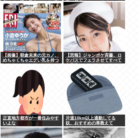
何？その逆も教えて！」（海
言は禁止www
外の反応）
【画像】朝倉未来の元カノ、
【悲報】ジャンポケ斉藤、ロ
めちゃくちゃエグい乳を持つ
ケバスでフェラさせてすべて
を失う
正直地方都市が一番住みやす
片道10km以上通勤してる
いよな
奴、おすすめの車教えて