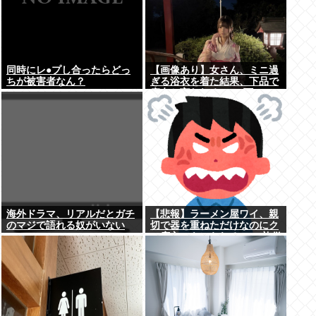
同時にレ●プし合ったらどっ
【画像あり】女さん、ミニ過
ちが被害者なん？
ぎる浴衣を着た結果、下品で
痴女と言われる→2.4万いい
ね
海外ドラマ、リアルだとガチ
【悲報】ラーメン屋ワイ、親
のマジで語れる奴がいない
切で器を重ねただけなのにク
www
ソ店主にキレられる ←…礼儀
正しいワイが悪いか？