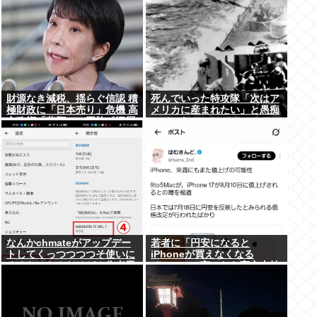
財源なき減税、揺らぐ信認 積
死んでいった特攻隊「次はア
極財政に「日本売り」危機 高
メリカに産まれたい」と愚痴
市政権「悲願」に固執〔深層
っていた
探訪〕
なんかchmateがアップデー
若者に「円安になると
トしてくっつつつつそ使いに
iPhoneが買えなくなる
くくなったんだけど？作者馬
ぞ！」って言ったら高市支持
鹿なの？死ぬの？
する奴減りそうだよな