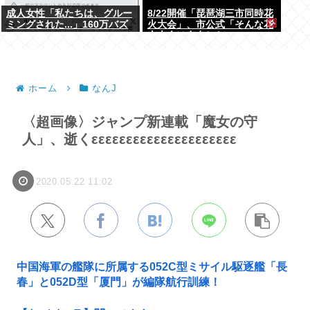
成人女性「私たちは、グルー
8/22開催「琵琶湖三市同時花
ミングされた...」160万バズ
火大会」、市公式「そんな花
www
火大会は存在しない」→ SNS
阿鼻叫喚
ホーム
なんJ
〈超画像〉ジャンプ新連載「魔女の守
人」、逝くεεεεεεεεεεεεεεεεεεεεε
2020.05.22 11:02
中国海軍の艦隊に所属する052C型ミサイル駆逐艦「長
春」と052D型「厦門」が編隊航行訓練！