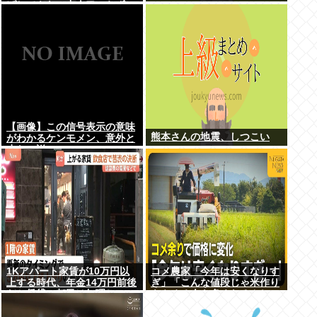
げしてもヤニ中人口へらずに
加熱式煙草のシュアのびる
【画像】この信号表示の意味
熊本さんの地震、しつこい
がわかるケンモメン、意外と
少ない説
1Kアパート家賃が10万円以
コメ農家「今年は安くなりす
上する時代、年金14万円前後
ぎ」「こんな値段じゃ米作り
だと賃貸の都民は無理じゃ
をやめる人も多くなるんじゃ
ね？ 運転免許もなく移住も無
ないかな?」
理じゃね？