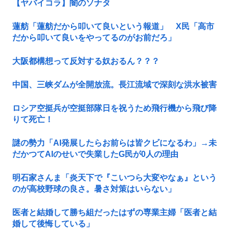
【ヤバイコラ】闇のソナタ
蓮舫「蓮舫だから叩いて良いという報道」 X民「高市
だから叩いて良いをやってるのがお前だろ」
大阪都構想って反対する奴おるん？？？
中国、三峡ダムが全開放流。長江流域で深刻な洪水被害
ロシア空挺兵が空挺部隊日を祝うため飛行機から飛び降
りて死亡！
謎の勢力「AI発展したらお前らは皆クビになるわ」→未
だかつてAIのせいで失業したG民が0人の理由
明石家さんま「炎天下で『こいつら大変やなぁ』という
のが高校野球の良さ。暑さ対策はいらない」
医者と結婚して勝ち組だったはずの専業主婦「医者と結
婚して後悔している」