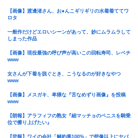
【画像】渡邊渚さん、お●んこギリギリの水着着ててワ
ロタ
一般作だけどエロいシーンがあって、妙にムラムラして
しまった作品
【画像】現役最強の呼び声が高いこの回転寿司、レベチ
www
女さんが下着を脱ぐとき、こうなるのが好きなやつ
www
【画像】メスガキ、卑猥な『舌なめずり画像』を投稿
www
【朗報】アラフィフの熟女『細マッチョのペニスを騎乗
位で擦り上げたい』
【悲報】ワイの会社「解約率100%」で想像以上にヤバ