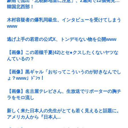
豪雨で流出「北朝鮮地雷に注意」、2週間で12個発見…
韓国北西部！
木村容疑者の爆乳同級生、インタビューを受けてしまう
www
逃げ上手の若君の公式X、トンデモない物を公開www
【画像】この若槻千夏(42)とセ●クスしたくないヤツな
んているの？
【画像】黒ギャル「おぢってこういうのが好きなんでし
ょ？www」ﾄﾞﾝｯ！
【画像】名古屋テレビさん、生放送でリポーターの胸チ
ラをモロ流し
新しく来た日本人の先生がとても若く見えると話題に。
アメリカ人から『日本人...