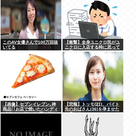
このAV女優さんで100万回抜
【衝撃】全身ユニクロ民がユ
いてる
ニクロに入店する時に思って
る事・・・・・
【画像】セブンイレブン､神
【悲報】トッモ(21)、バイト
商品｢｢お店で焼いたハンディ
先のおばさん(36)を孕ませた
ピザ マルゲリータ/照り焼き
結果⇒！
チキン｣｣を発売