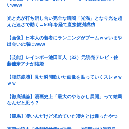
いwww
光と光が打ち消し合い完全な暗闇「光渦」となり光を超
えた速さで動く→50年を経て直接観測成功
【画像】日本人の若者にランニングがブームｗｗいまや
出会いの場にwww
【芸能】レインボー池田直人（32）元読売テレビ・佐
藤佳奈アナが結婚
【腹筋崩壊】見た瞬間吹いた画像を貼っていくスレｗｗ
ｗｗ
【徹底議論】漫画史上「最大のやらかし展開」って結局
なんだと思う？
【競馬】凄いんだけど求めていた凄さとは違ったやつ