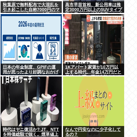
秋葉原で無料配布で大混乱を
高市早苗首相、新公用車は推
引き起こした自称7000円のマ
定3000万円以上のSUVタイプ
ウスとキーボード、中華サイ
贅を尽くした後部座席でたば
トで1500円で売られるゴミだ
こを吸うのが至福の時間か ど
ったwww
んどん延びる乗車時間
日本の年金制度、GPIFの運
1Kアパート家賃が10万円以
用が思ったより好調なおかげ
上する時代、年金14万円だと
でなんとかなりそう
賃貸は無理、運転免許もなく
移住も困難
時代はヤニ復活か? JT、NTT
なんで円安なのに少子化して
を時価総額で抜く。煙草値上
るの？