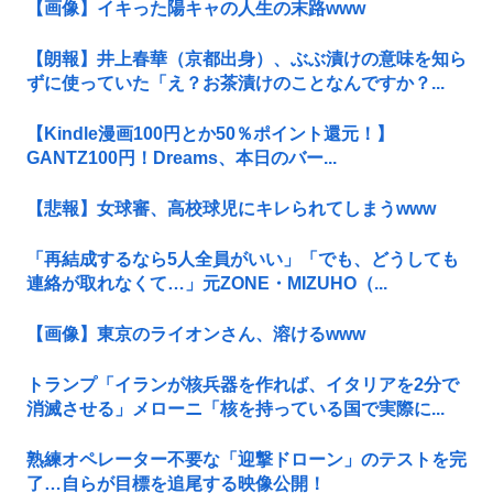
【画像】イキった陽キャの人生の末路www
【朗報】井上春華（京都出身）、ぶぶ漬けの意味を知ら
ずに使っていた「え？お茶漬けのことなんですか？...
【Kindle漫画100円とか50％ポイント還元！】
GANTZ100円！Dreams、本日のバー...
【悲報】女球審、高校球児にキレられてしまうwww
「再結成するなら5人全員がいい」「でも、どうしても
連絡が取れなくて…」元ZONE・MIZUHO（...
【画像】東京のライオンさん、溶けるwww
トランプ「イランが核兵器を作れば、イタリアを2分で
消滅させる」メローニ「核を持っている国で実際に...
熟練オペレーター不要な「迎撃ドローン」のテストを完
了…自らが目標を追尾する映像公開！