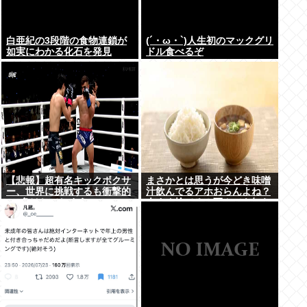
白亜紀の3段階の食物連鎖が
(´・ω・`)人生初のマックグリ
如実にわかる化石を発見
ドル食べるぞ
【悲報】超有名キックボクサ
まさかとは思うが今どき味噌
ー、世界に挑戦するも衝撃的
汁飲んでるアホおらんよね？
KO負けしてしまう…
今すぐ捨てろ！死んでも知ら
んぞ！⚰