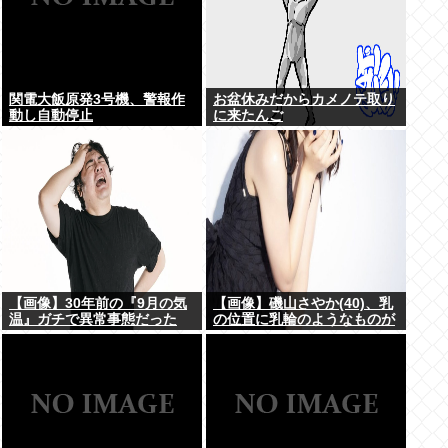
関電大飯原発3号機、警報作
お盆休みだからカメノテ取り
動し自動停止
に来たんご
【画像】30年前の『9月の気
【画像】磯山さやか(40)、乳
温』ガチで異常事態だった
の位置に乳輪のようなものが
www
www