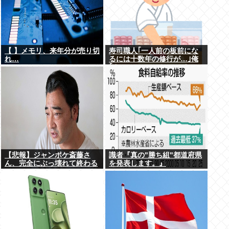
【 】メモリ、来年分が売り切
寿司職人｢一人前の板前にな
れ…
るには十数年の修行が…｣俺
｢ん、スシローでいいっしょ
(笑)あんまかわんねｗ｣
【悲報】ジャンポケ斎藤さ
識者『真の"勝ち組"都道府県
ん、完全にぶっ壊れて終わる
を発表します。』
www