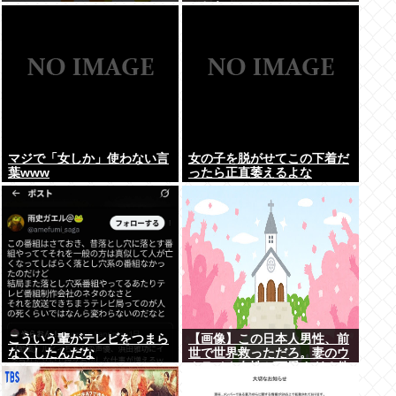
こちら。
マジで「女しか」使わない言
女の子を脱がせてこの下着だ
葉www
ったら正直萎えるよな
こういう輩がテレビをつまら
【画像】この日本人男性、前
なくしたんだな
世で世界救っただろ。妻のウ
クライナ女性が可愛すぎる件