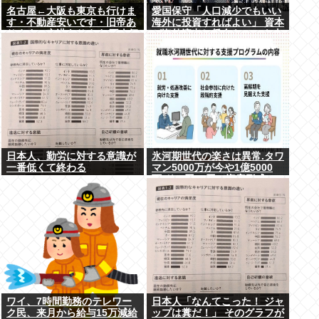
名古屋←大阪も東京も行けま
愛国保守「人口減少でもいい
す・不動産安いです・旧帝あ
海外に投資すればよい」 資本
ります・空港あります 不人気
が海外流出し賃金もGDPも上
な理由
がらず海外が成長
日本人、勤労に対する意識が
氷河期世代の楽さは異常.タワ
一番低くて終わる
マン5000万が今や1億5000
万.ドル円80円で資産形成.マ
ジで楽な世代だったな
ワイ、7時間勤務のテレワー
日本人「なんてこった！ ジャ
ク民、来月から給与15万減給
ップは糞だ！」 そのグラフが