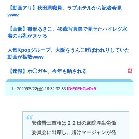
【動画アリ】秋田県職員、ラブホテルから記者会見
www
【画像】雛形あきこ、48歳写真集で見せたハイレグ水
着のお乳がヌケる
人気Kpopグループ、大阪をうんこ呼ばわれりしていた
動画が拡散www
【速報】ホ◯ガキ、今年も晒される
1 : 2020/05/22(金) 16:32:32.33
ID:E0EhGwDz9
安倍晋三首相は２２日の衆院厚生労働
委員会に出席し、賭けマージャンが発