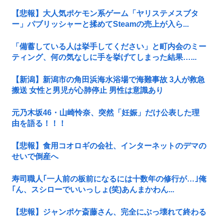
【悲報】大人気ポケモン系ゲーム「ヤリステメスブタ
ー」パブリッシャーと揉めてSteamの売上が入ら...
「備蓄している人は挙手してください」と町内会のミー
ティング、何の気なしに手を挙げてしまった結果…...
【新潟】新潟市の角田浜海水浴場で海難事故 3人が救急
搬送 女性と男児が心肺停止 男性は意識あり
元乃木坂46・山崎怜奈、突然「妊娠」だけ公表した理
由を語る！！！
【悲報】食用コオロギの会社、インターネットのデマの
せいで倒産へ
寿司職人｢一人前の板前になるには十数年の修行が…｣俺
｢ん、スシローでいいっしょ(笑)あんまかわん...
【悲報】ジャンポケ斎藤さん、完全にぶっ壊れて終わる