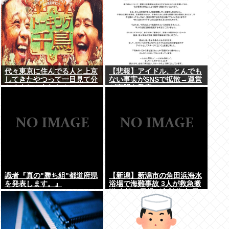
代々東京に住んでる人と上京
【悲報】アイドル、とんでも
してきたやつって一目見て分
ない事実がSNSで拡散→運営
かるよね。あれなんで？
が声明を発表www
識者『真の"勝ち組"都道府県
【新潟】新潟市の角田浜海水
を発表します。』
浴場で海難事故 3人が救急搬
送 女性と男児が心肺停止 男
性は意識あり