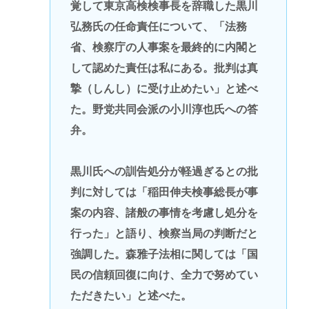
覚して東京高検検事長を辞職した黒川
弘務氏の任命責任について、「法務
省、検察庁の人事案を最終的に内閣と
して認めた責任は私にある。批判は真
摯（しんし）に受け止めたい」と述べ
た。野党共同会派の小川淳也氏への答
弁。
黒川氏への訓告処分が軽過ぎるとの批
判に対しては「稲田伸夫検事総長が事
案の内容、諸般の事情を考慮し処分を
行った」と語り、検察当局の判断だと
強調した。森雅子法相に関しては「国
民の信頼回復に向け、全力で努めてい
ただきたい」と述べた。