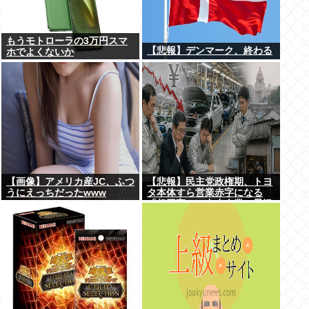
もうモトローラの3万円スマ
【悲報】デンマーク、終わる
ホでよくないか
【画像】アメリカ産JC、ふつ
【悲報】民主党政権期、トヨ
うにえっちだったwww
タ本体すら営業赤字になる
「超円高」…中小企業の景況
も厳しい水準だった←これエ
グいよな