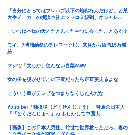
「自分にとってはプレハブ以下の地獄なんだけど」と某
大手メーカーの横浜本社にツッコミ殺到、オシャレ...
こいつは本物の天才だと思ったやつに会ったことある？
ワイ、7時間勤務のテレワーク民、来月から給与15万減
給
マジで「女しか」使わない言葉www
女の子を脱がせてこの下着だったら正直萎えるよな
こういう輩がテレビをつまらなくしたんだな
Youtuber「独擅場（どくせんじょう）」普通の日本人
「『どくだんじょう』ね もしかして中国人...
【画像】この日本人男性、前世で世界救っただろ。妻の
ウクライナ女性が可愛すぎる件