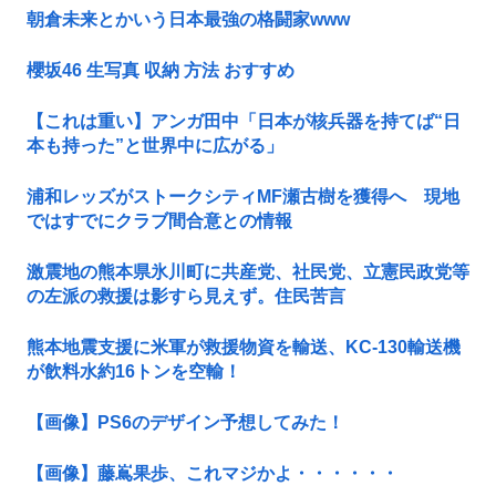
朝倉未来とかいう日本最強の格闘家www
櫻坂46 生写真 収納 方法 おすすめ
【これは重い】アンガ田中「日本が核兵器を持てば“日
本も持った”と世界中に広がる」
浦和レッズがストークシティMF瀬古樹を獲得へ 現地
ではすでにクラブ間合意との情報
激震地の熊本県氷川町に共産党、社民党、立憲民政党等
の左派の救援は影すら見えず。住民苦言
熊本地震支援に米軍が救援物資を輸送、KC-130輸送機
が飲料水約16トンを空輸！
【画像】PS6のデザイン予想してみた！
【画像】藤嶌果歩、これマジかよ・・・・・・