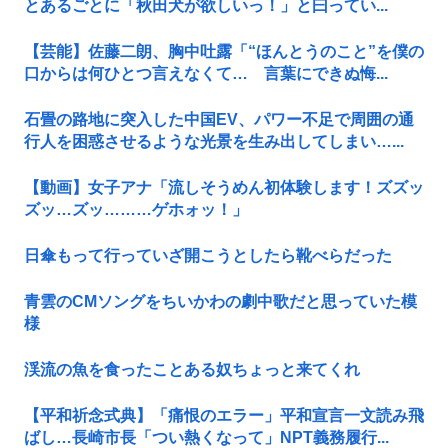
とあるごとに「秋田犬が欲しいっ！」と曰ってい...
【芸能】佐藤二朗、胸中吐露「“ほんとうのこと”を僕の
口からは何ひとつ言えなくて… 言葉にできぬ悔...
石畳の路地に突入した中国EV、パワー不足で周囲の通
行人を困惑させるような光景を生み出してしまい…...
【動画】女子アナ「流しそうめん初体験します！ズズッ
ズッ…ズッ………ゲホォッ！」
日傘もって行っていざ開こうとしたら靴べらだった
青雲のCMソングをちいかわの劇中歌だと思っていた模
様
渓流の魚を食ったことある奴ちょっと来てくれ
【平和祈念式典】「痛恨のエラー」平和宣言一文読み飛
ばし…長崎市長「つい熱くなって」NPT義務履行...