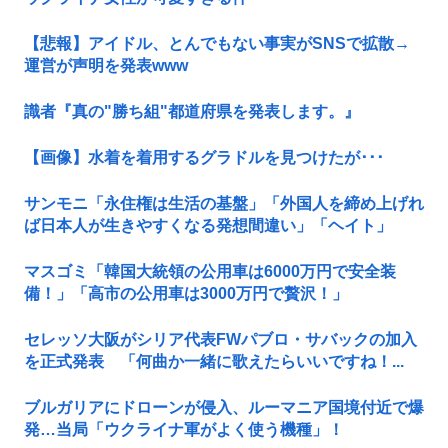
【悲報】アイドル、とんでもない事実がSNSで拡散→
運営が声明を発表www
識者『真の"勝ち組"都道府県を発表します。』
【画像】水着を着用するグラドルを見つけたが･･･
サンモニ「永住権は生活の基盤」「外国人を締め上げれ
ば日本人が生きやすくなる発想間違い」「ヘイト」
マスゴミ「韓国大統領の公用車は6000万円で安全装
備！」「高市の公用車は3000万円で贅沢！」
セレッソ大阪がシリア代表FWパブロ・サバックの加入
を正式発表 「何曲か一緒に歌えたらいいですね！...
ブルガリアにドローンが侵入、ルーマニア国境付近で爆
発…当局「ウクライナ軍がよく使う機種」！