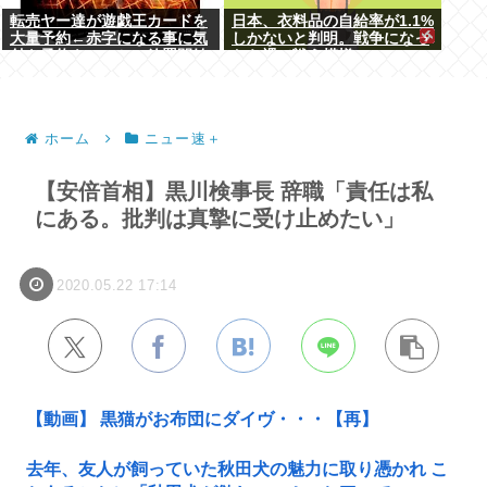
転売ヤー達が遊戯王カードを
日本、衣料品の自給率が1.1%
大量予約←赤字になる事に気
しかないと判明。戦争になっ
付き予約キャンセル放置開始
たら裸で戦う模様www
ホーム
ニュー速＋
【安倍首相】黒川検事長 辞職「責任は私
にある。批判は真摯に受け止めたい」
2020.05.22 17:14
【動画】 黒猫がお布団にダイヴ・・・【再】
去年、友人が飼っていた秋田犬の魅力に取り憑かれ こ