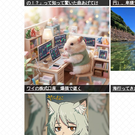
の！？」って知って驚いた曲あげてけ
円）、卑猥
ワイの株式口座 爆損で逝く
海行ってき