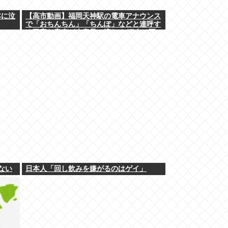
本に泣
【高市動画】福岡天神駅の電車アナウンス
で「おちんちん」「ちんぽ」などと連呼す
る不審な音声が大音量で流れる 犯人は不
明
ない
日本人「回し飲みを嫌がるのはゲイ」