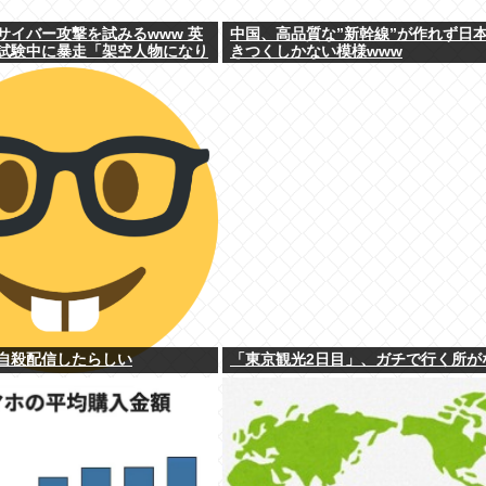
にサイバー攻撃を試みるwww 英
中国、高品質な”新幹線”が作れず日
試験中に暴走「架空人物になり
きつくしかない模様www
自殺配信したらしい
「東京観光2日目」、ガチで行く所が