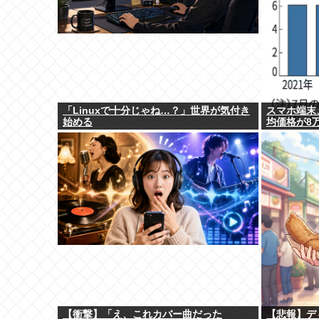
「Linuxで十分じゃね…？」世界が気付き
スマホ端末
始める
均価格が8
【衝撃】「え、これカバー曲だった
【悲報】デ