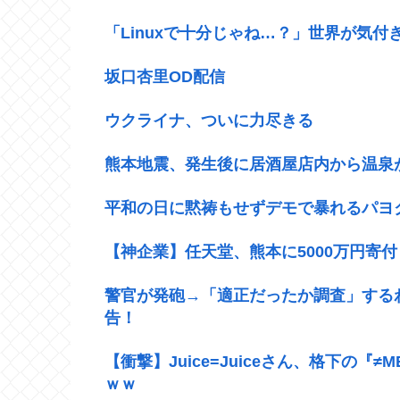
「Linuxで十分じゃね…？」世界が気付
坂口杏里OD配信
ウクライナ、ついに力尽きる
熊本地震、発生後に居酒屋店内から温泉
平和の日に黙祷もせずデモで暴れるパヨ
【神企業】任天堂、熊本に5000万円寄付
警官が発砲→「適正だったか調査」する
告！
【衝撃】Juice=Juiceさん、格下の
ｗｗ