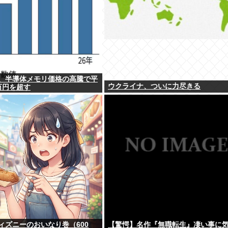
、半導体メモリ価格の高騰で平
ウクライナ、ついに力尽きる
万円を超す
ィズニーのおいなり巻（600
【驚愕】名作『無職転生』凄い事に