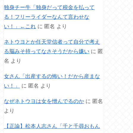
独身チー牛「独身だって税金を払って
る！フリーライダーなんて言わせな
い！」←これ
に
匿名
より
ネトウヨとか任天堂信者って自分で考え
る脳みそ持ってなさそうだから嫌い
に
匿
名
より
女さん「出産するの怖い！だから産まな
い！」
に
匿名
より
なぜネトウヨは女を憎んでるのか
に
匿名
より
【正論】松本人志さん「千と千尋おもん