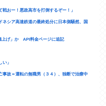
て戦おー！悪政高市を打倒するぞー！」
ドネシア高速鉄道の最終処分に日本側騒然、国
幅値上げ」か API料金ページに追記
しい」
亡事故＝運転の無職男（３４）、独断で治療中