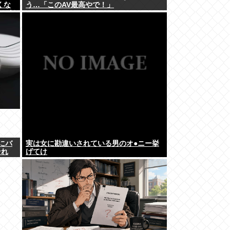
くな
う…「このAV最高やで！」
たのだ
種にバ
実は女に勘違いされている男のオ●ニー挙
それ
げてけ