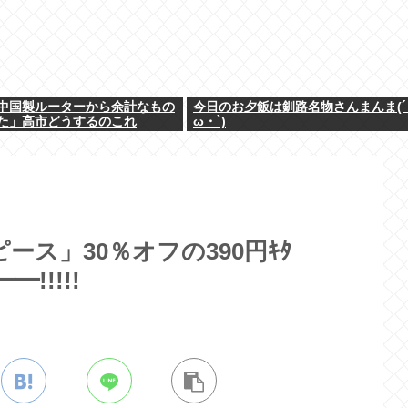
中国製ルーターから余計なもの
今日のお夕飯は釧路名物さんまんま(´
た」高市どうするのこれ
ω・`)
ース」30％オフの390円ｷﾀ
!!!!!