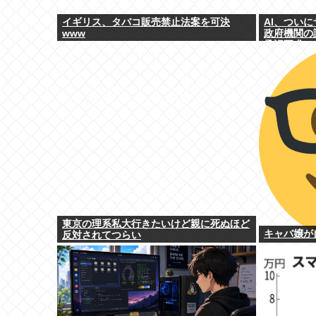
イギリス、タバコ販売禁止法案を可決
AI、つい
www
政府機関の
承認要求」
東京の理系私大行きたいけど親に死ぬほど
キャバ嬢が
反対されてつらい