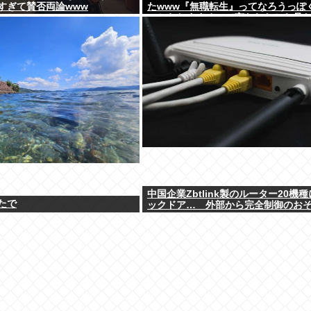
すぎて賛否両論www
たwww『無職転生』ってなろうっぽ
いからおすすめって言われたから見
けど…もしかして…
中国企業Zbtlink製のルーター20機
たで
ックドア… 外部から完全制御のお