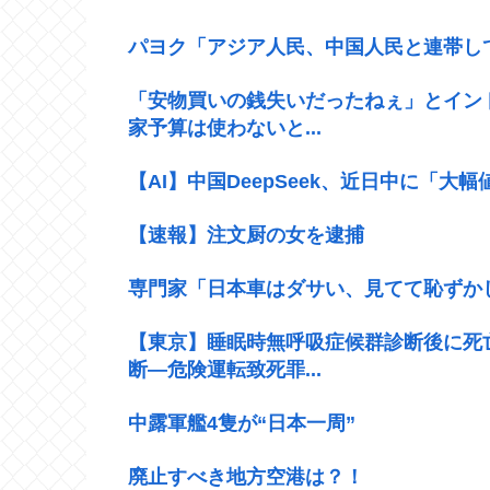
パヨク「アジア人民、中国人民と連帯し
「安物買いの銭失いだったねぇ」とイン
家予算は使わないと...
【AI】中国DeepSeek、近日中に「大
【速報】注文厨の女を逮捕
専門家「日本車はダサい、見てて恥ずか
【東京】睡眠時無呼吸症候群診断後に死
断―危険運転致死罪...
中露軍艦4隻が“日本一周”
廃止すべき地方空港は？！