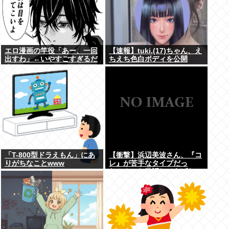
エロ漫画の竿役「あー、一回
【速報】tuki.(17)ちゃん、え
出すわ」←いやすごすぎるだ
ちえち色白ボディを公開
ろwww
www
「T-800型ドラえもん」にあ
【衝撃】浜辺美波さん、『コ
りがちなことwww
レ』が苦手なタイプだっ
た！？←お世話してあげたい
弱男が大量沸きしてしまうw
w w w w w w w w