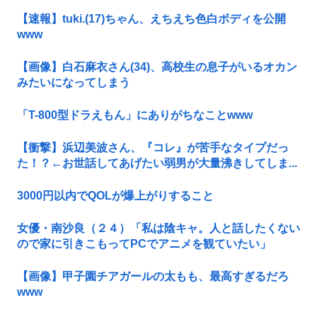
【速報】tuki.(17)ちゃん、えちえち色白ボディを公開
www
【画像】白石麻衣さん(34)、高校生の息子がいるオカン
みたいになってしまう
「T-800型ドラえもん」にありがちなことwww
【衝撃】浜辺美波さん、『コレ』が苦手なタイプだっ
た！？←お世話してあげたい弱男が大量沸きしてしま...
3000円以内でQOLが爆上がりすること
女優・南沙良（２４）「私は陰キャ。人と話したくない
ので家に引きこもってPCでアニメを観ていたい」
【画像】甲子園チアガールの太もも、最高すぎるだろ
www