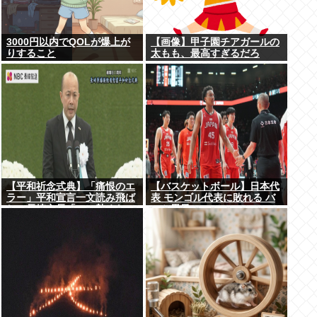
3000円以内でQOLが爆上が
【画像】甲子園チアガールの
りすること
太もも、最高すぎるだろ
www
【平和祈念式典】「痛恨のエ
【バスケットボール】日本代
ラー」平和宣言一文読み飛ば
表 モンゴル代表に敗れる バ
し…長崎市長「つい熱くなっ
スケ男子
て」NPT義務履行求める重要
一文