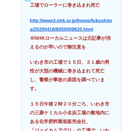
工場でローラーに巻き込まれ死亡
http://www3.nhk.or.jp/lnews/fukushim
a/20200416/6050009820.html
※NHKローカルニュースは元記事が消
えるのが早いので御注意を
いわき市の工場で１５日、３１歳の男
性が大型の機械に巻き込まれて死亡
し、警察が事故の原因を調べていま
す。
１５日午後２時２０分ごろ、いわき市
の三菱ケミカル小名浜工場の敷地内に
ある化学肥料製造販売会社、
「ジェイカムアグリ」の工場で、いわ