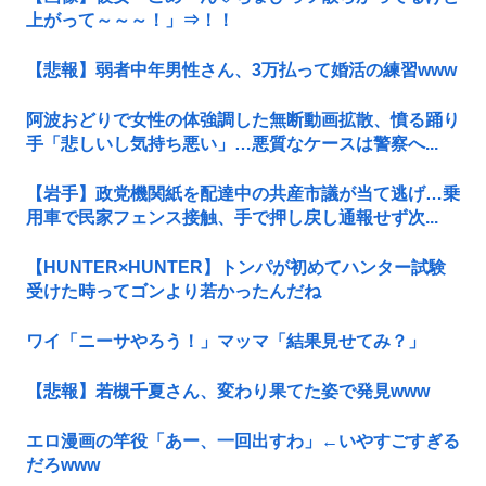
上がって～～～！」⇒！！
【悲報】弱者中年男性さん、3万払って婚活の練習www
阿波おどりで女性の体強調した無断動画拡散、憤る踊り
手「悲しいし気持ち悪い」…悪質なケースは警察へ...
【岩手】政党機関紙を配達中の共産市議が当て逃げ…乗
用車で民家フェンス接触、手で押し戻し通報せず次...
【HUNTER×HUNTER】トンパが初めてハンター試験
受けた時ってゴンより若かったんだね
ワイ「ニーサやろう！」マッマ「結果見せてみ？」
【悲報】若槻千夏さん、変わり果てた姿で発見www
エロ漫画の竿役「あー、一回出すわ」←いやすごすぎる
だろwww