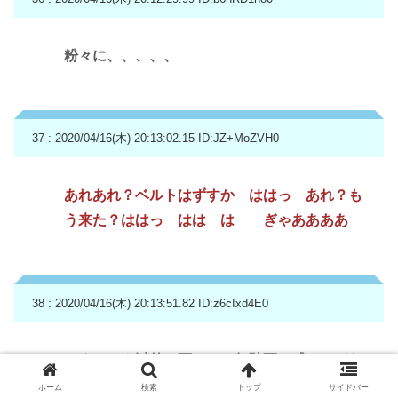
粉々に、、、、、
37 : 2020/04/16(木) 20:13:02.15
ID:JZ+MoZVH0
あれあれ？ベルトはずすか ははっ あれ？も
う来た？ははっ はは は ぎゃああああ
38 : 2020/04/16(木) 20:13:51.82
ID:z6cIxd4E0
いまコロナ以外で死ぬのは無駄死に感ハンパな
いな
ホーム
検索
トップ
サイドバー