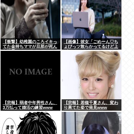
【衝撃】幼稚園のころイキっ
【画像】彼女「ごめーん♡ち
てた金持ちママが旦那が死ん
ょびっツ散らかってるけど上
だ結果･････⇒！！
がって～～～！」⇒！！
【悲報】弱者中年男性さん、
【悲報】若槻千夏さん、変わ
3万払って婚活の練習www
り果てた姿で発見www