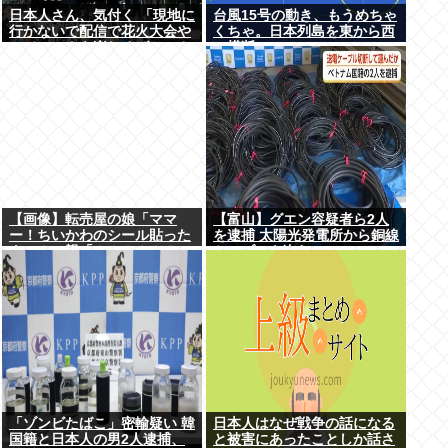
日本人さん、気付く 「現地に
台風15号の動き、もうめちゃ
行かないで配信で花火大会や
くちゃ。日本列島を東から西
フジロックを楽しめばいいん
に横断
だ」
【画像】転売屋の娘「ママ
【富山】グエン容疑者ら2人
ー！ちいかわのシール貼った
を逮捕 太陽光発電所から銅線
よー！」親「！！！！！！」
ケーブルを盗む
「ゾンビたばこ」密輸疑い 韓
日本人はなぜ戦争の話になる
国籍と日本人の男2人逮捕、
と被害にあったことしか話さ