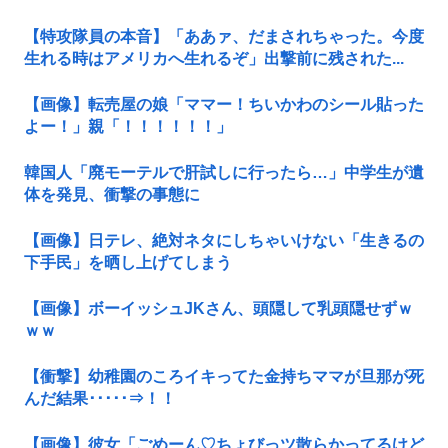
【特攻隊員の本音】「ああァ、だまされちゃった。今度
生れる時はアメリカへ生れるぞ」出撃前に残された...
【画像】転売屋の娘「ママー！ちいかわのシール貼った
よー！」親「！！！！！！」
韓国人「廃モーテルで肝試しに行ったら…」中学生が遺
体を発見、衝撃の事態に
【画像】日テレ、絶対ネタにしちゃいけない「生きるの
下手民」を晒し上げてしまう
【画像】ボーイッシュJKさん、頭隠して乳頭隠せずｗ
ｗｗ
【衝撃】幼稚園のころイキってた金持ちママが旦那が死
んだ結果･････⇒！！
【画像】彼女「ごめーん♡ちょびっツ散らかってるけど