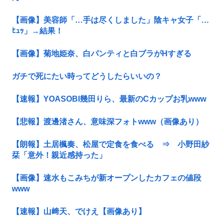
【画像】美容師「…手は尽くしました」陰キャ女子「…
ﾋｭｯ」→結果！
【画像】菊地姫奈、白パンティと白ブラがHすぎる
ガチで死にたい時ってどうしたらいいの？
【速報】YOASOBI幾田りら、最新のCカップお乳www
【悲報】渡邊渚さん、意味深フォトwww（画像あり）
【朗報】土居楓奏、松屋で定食を食べる ⇒ 小野田紗
栞「意外！親近感持った」
【画像】速水もこみちが新オープンしたカフェの値段
www
【速報】山﨑天、でけえ【画像あり】