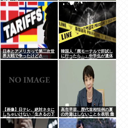
荷受け役か
ないのか？
日本とアメリカって第二次世
韓国人「廃モーテルで肝試し
界大戦で争ったけどさ
に行ったら…」中学生が遺体
を発見、衝撃の事態に
【画像】日テレ、絶対ネタに
高市早苗、歴代首相恒例の夏
しちゃいけない「生きるの下
の外遊はしないことを表明 働
手民」を晒し上げてしまう
かず連日終日公邸のもよう