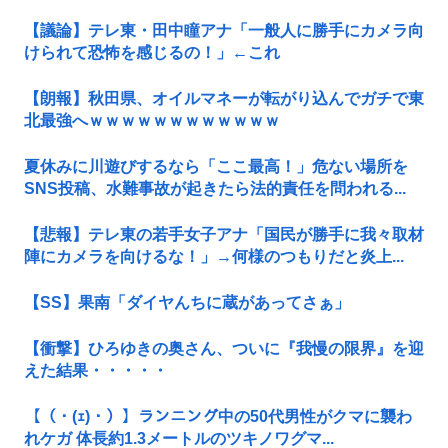
【議論】テレ東・田中瞳アナ「一般人に勝手にカメラ向
けられて恐怖を感じるの！」←これ
【朗報】秋田県、オイルマネーが転がり込んでガチで東
北最強へｗｗｗｗｗｗｗｗｗｗｗｗ
夏休みに川遊びするなら「ここ最高！」危ない場所を
SNS投稿、水難事故が起きたら法的責任を問われる...
【悲報】テレ東の若手女子アナ「国民が勝手に我々取材
陣にカメラを向けるな！」→何様のつもりだと炎上...
【SS】果南「ダイヤんちに蔵があってさぁ」
【衝撃】ひろゆきの奥さん、ついに『我慢の限界』を迎
えた結果・・・・・
【（・(ｪ)・）】ランニング中の50代男性がクマに襲わ
れケガ 体長約1.3メートルのツキノワグマ...