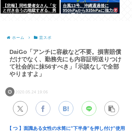
【悲報】同性愛者女さん「女
台風13号、沖縄通過後に
と付き合うの地獄すぎる、男
950hPaから935hPaに強力化
はどうやって耐えてんの？」
し中国本土へwww
←コレは同意せざるおえない
と話題に
ホーム
芸スポ
DaiGo「アンチに容赦など不要。損害賠償
だけでなく、勤務先にも内容証明送りつけ
て社会的に抹56すべき」｢示談なしで全部
やりますよ」
2020.05.24 19:06
【 つ 】面識ある女性の水筒に"下半身"を押し付け"使用