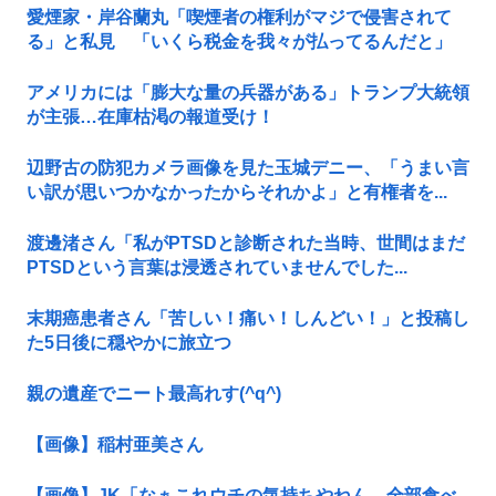
愛煙家・岸谷蘭丸「喫煙者の権利がマジで侵害されて
る」と私見 「いくら税金を我々が払ってるんだと」
アメリカには「膨大な量の兵器がある」トランプ大統領
が主張…在庫枯渇の報道受け！
辺野古の防犯カメラ画像を見た玉城デニー、「うまい言
い訳が思いつかなかったからそれかよ」と有権者を...
渡邊渚さん「私がPTSDと診断された当時、世間はまだ
PTSDという言葉は浸透されていませんでした...
末期癌患者さん「苦しい！痛い！しんどい！」と投稿し
た5日後に穏やかに旅立つ
親の遺産でニート最高れす(^q^)
【画像】稲村亜美さん
【画像】JK「なぁこれウチの気持ちやねん、全部食べ