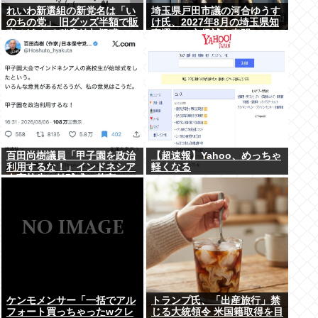
れいわ新選組の新党名は「い
埼玉県戸田市議の河合ゆうす
のちの党」 旧グッズ半額で販
け氏、2027年8月の埼玉県知
売 どうなる秘書給与疑惑
事選への立候補を表明
百田尚樹議員「甲子園を政治
【超速報】Yahoo、めっちゃ
利用するな！」インドネシア
軽くなる
人高校生の始球式に苦言
www
ケンモメンサー「一括でアル
トランプ氏、「出産旅行」禁
フォート買っちゃったwクレ
じる大統領令 米国籍取得を目