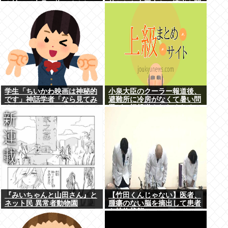
カ払いで来月の俺ごめんね
的とした中国人らの渡米を問
ー」銀行「デビットカードな
題視
んで即時引き落としです」
学生「ちいかわ映画は神秘的
小泉大臣のクーラー報道後、
です」神話学者「なら見てみ
避難所に冷房がなくて暑い問
るか…」
題が一切報道されなくなる。
問題解決したの？
『みいちゃんと山田さん』と
【竹田くんじゃない】医者、
ネット民 異常者動物園
腫瘍のない脳を摘出して患者
を植物状態に