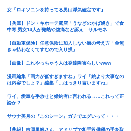
女「ロキソニンを持ってる男は浮気確定です」
【兵庫】ドン・キホーテ露店「うなぎのかば焼き」で食
中毒 男女14人が発熱や腹痛など訴え…サルモネ...
【自動車保険】任意保険に加入しない層の考え方「金無
きゃ払わなくてすむので入り損」
【画像】これやっちゃう人は発達障害らしいwww
漫画編集「画力が低すぎますね」ワイ「絵より大事なの
は内容でしょ？」編集「…はっきり言いますね」
ワイ、愛車を手放せと婚約者に言われる→…これって正
論か？
サウナ美月の『このシーン』ガチでエグいって・・・
【悲報】吉岡里帆さん、アドリブで相手役俳優の手を取