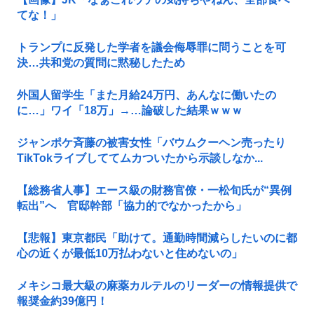
てな！」
トランプに反発した学者を議会侮辱罪に問うことを可
決…共和党の質問に黙秘したため
外国人留学生「また月給24万円、あんなに働いたの
に…」ワイ「18万」→…論破した結果ｗｗｗ
ジャンポケ斉藤の被害女性「バウムクーヘン売ったり
TikTokライブしててムカついたから示談しなか...
【総務省人事】エース級の財務官僚・一松旬氏が“異例
転出”へ 官邸幹部「協力的でなかったから」
【悲報】東京都民「助けて。通勤時間減らしたいのに都
心の近くが最低10万払わないと住めないの」
メキシコ最大級の麻薬カルテルのリーダーの情報提供で
報奨金約39億円！