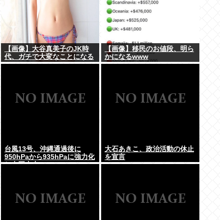
【画像】大谷真美子のJK時
【画像】移民のお値段、明ら
代、ガチで大変なことになる
かになるwww
www
台風13号、沖縄通過後に
大石あきこ、政治活動の休止
950hPaから935hPaに強力化
を宣言
し中国本土へwww