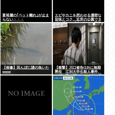
富裕層の｢ペット離れ｣が止ま
エビやカニを想わせる濃密な
らない・・・
旨味とコク…近所の公園でタ
ダで採れる「今が旬」な高級
食材の名前
【画像】田んぼに謎の魚いた
【衝撃】川口被告(19)に無期
www
懲役 江別大学生殺人事件、
19歳で取り返しのつかない代
償を背負うことに