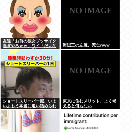
友達「お前の彼女ブッサイク
海賊王の左腕、死亡www
過ぎやろｗｗ」ワイ「だよな
ｗｗｗさっさと別れたいわｗ
ｗｗ」
ショートスリーパー掘、いよ
東京に住むメリット、よく考
いよもう本当に追い詰められ
えると何もない
る