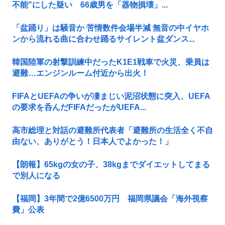
不能"にした疑い 66歳男を「器物損壊」...
「盆踊り」は騒音か 苦情数件会場半減 無音の中イヤホ
ンから流れる曲に合わせ踊るサイレント盆ダンス...
韓国陸軍の射撃訓練中だったK1E1戦車で火災、乗員は
避難…エンジンルーム付近から出火！
FIFAとUEFAの争いが凄まじい泥沼状態に突入、UEFA
の要求を呑んだFIFAだったがUEFA...
高市総理と対話の避難所代表者「避難所の生活全く不自
由ない、ありがとう！日本人でよかった！」
【朗報】65kgの女の子、38kgまでダイエットしてまる
で別人になる
【福岡】3年間で2億6500万円 福岡県議会「海外視察
費」公表