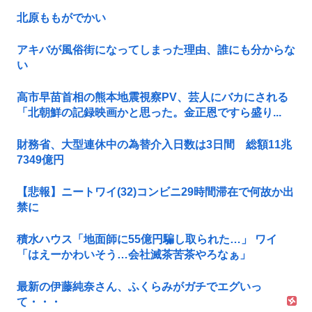
北原ももがでかい
アキバが風俗街になってしまった理由、誰にも分からな
い
高市早苗首相の熊本地震視察PV、芸人にバカにされる
「北朝鮮の記録映画かと思った。金正恩ですら盛り...
財務省、大型連休中の為替介入日数は3日間 総額11兆
7349億円
【悲報】ニートワイ(32)コンビニ29時間滞在で何故か出
禁に
積水ハウス「地面師に55億円騙し取られた…」 ワイ
「はえーかわいそう…会社滅茶苦茶やろなぁ」
最新の伊藤純奈さん、ふくらみがガチでエグいっ
て・・・