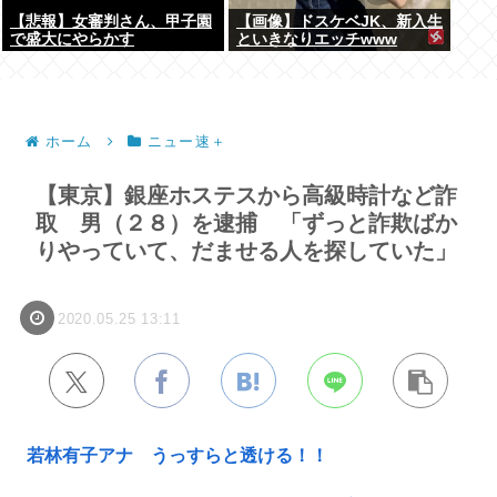
【悲報】女審判さん、甲子園
【画像】ドスケベJK、新入生
で盛大にやらかす
といきなりエッチwww
ホーム
ニュー速＋
【東京】銀座ホステスから高級時計など詐
取 男（２８）を逮捕 「ずっと詐欺ばか
りやっていて、だませる人を探していた」
2020.05.25 13:11
若林有子アナ うっすらと透ける！！