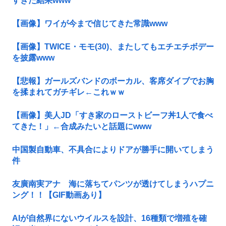
すぎた結果www
【画像】ワイが今まで信じてきた常識www
【画像】TWICE・モモ(30)、またしてもエチエチボデー
を披露www
【悲報】ガールズバンドのボーカル、客席ダイブでお胸
を揉まれてガチギレ←これｗｗ
【画像】美人JD「すき家のローストビーフ丼1人で食べ
てきた！」←合成みたいと話題にwww
中国製自動車、不具合によりドアが勝手に開いてしまう
件
友廣南実アナ 海に落ちてパンツが透けてしまうハプニ
ング！！【GIF動画あり】
AIが自然界にないウイルスを設計、16種類で増殖を確