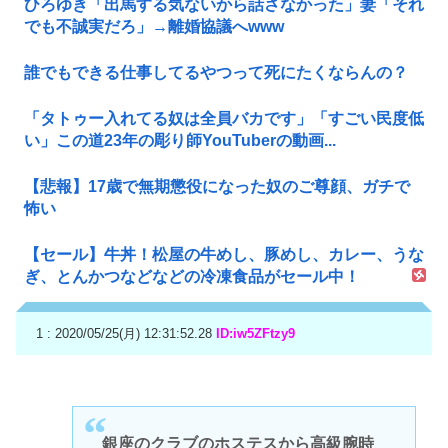
ひろゆき「出馬する気ないから話さなかった」妻「それ
でも不誠実だろ」→離婚協議へwww
誰でもできる仕事してるやつって死にたくならんの？
「タトゥー入れてる奴は全員バカです」「すごい民度低
い」この道23年の彫り師YouTuberの動画...
【悲報】17歳で無期懲役になった奴のご尊顔、ガチで
怖い
【セール】牛丼！松屋の牛めし、豚めし、カレー、うな
ぎ、とんかつなどなどの冷凍食品がセール中！
1 : 2020/05/25(月) 12:31:52.28
ID:iw5ZFtzy9
銀座のクラブのホステスから高級腕時