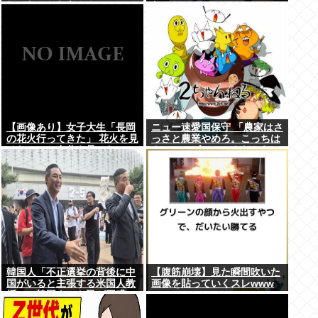
じゃないかなあ？？」
た
【画像あり】女子大生「長岡
ニュー速愛国保守 「農家はさ
の花火行ってきた」 花火を見
っさと農業やめろ。こっちは
せたいのか自分を見せたいの
カルローズでいいんだから。
かどっちだよ！
農業されたら迷惑だ」
韓国人「不正選挙の背後に中
【腹筋崩壊】見た瞬間吹いた
国がいると主張する米国人教
画像を貼っていくスレwww
授に、韓国ネット民が困惑」