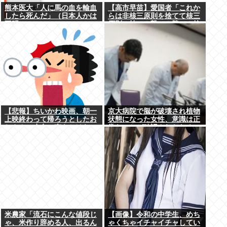
熊本医大「人に馬の血を輸血
【高市早苗】愛国者「これか
したら死んだ」（日本人かは
らは非核三原則を捨てて核三
不明）
原則。持つ！撃つ！勝つ！核
戦争には慣れている、試して
みるか？」
【悲報】ちいかわ映画、朝一
京大病院で脳が破壊され植物
上映終わって帰ろうとしたお
状態になった女性、意識は正
じさん、少女に声をかけら
常なことが確認されおわる
れ…
米農家「流石にこんな値段じ
【画像】令和の中学生、めち
ゃ、米作り辞める人、出るん
ゃくちゃイチャイチャしてい