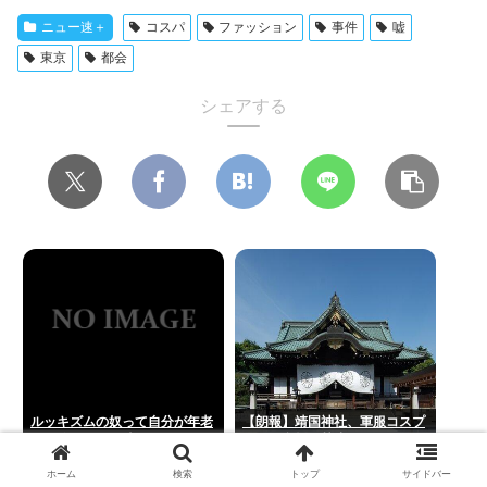
ニュー速＋
コスパ
ファッション
事件
嘘
東京
都会
シェアする
ルッキズムの奴って自分が年老
【朗報】靖国神社、軍服コスプ
いて醜くなった時どうすんの？
レでの参拝を禁止へwww
ホーム
検索
トップ
サイドバー