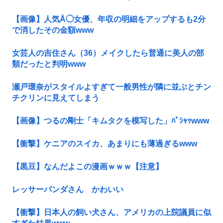
【画像】人気Å◯女優、年収の明細をアップするも2分
で消したその金額www
女芸人の吉住さん（36）メイクしたら普通に美人の部
類だったと判明www
瀬戸環奈がスタイルよすぎて一般男性が隣に並ぶとチン
チクリンに見えてしまう
【画像】つるの剛士「キムタクを模写した」ﾊﾟｼｬｯwww
【衝撃】ケニアのスイカ、あまりにも薄過ぎるwww
【黒豆】なんだよこの漫画ｗｗｗ【注意】
レッサーパンダさん かわいい
【衝撃】日本人の飼い犬さん、アメリカの上院議員に似