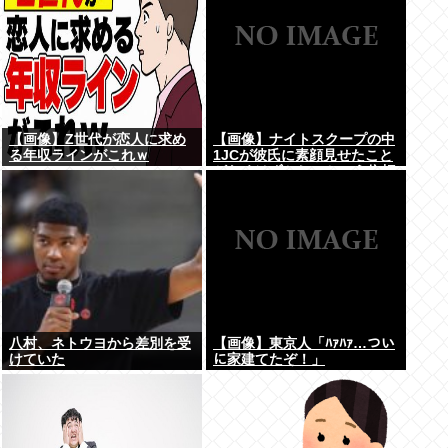
【画像】Z世代が恋人に求め
【画像】ナイトスクープの中
る年収ラインがこれｗ
1JCが彼氏に素顔見せたこと
がなくはずかしいという依頼
www
八村、ネトウヨから差別を受
【画像】東京人「ﾊｧﾊｧ…つい
けていた
に家建てたぞ！」