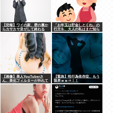
【悲報】ワイの家、壁の裏か
「お年玉は貯金しとくね」の
らカサカサ音がして終わる
行方を、大人の私はまだ知ら
www
ない。
【画像】美人YouTuberさ
【緊急】性行為依存症、もう
ん、美化フィルターが外れて
限界ｗｗ⇒！！
ぶっコ抜けwww