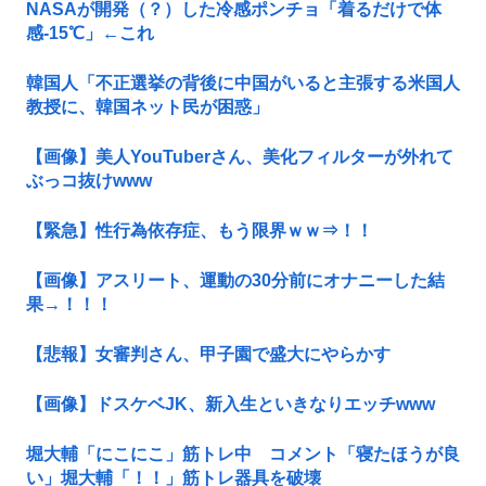
NASAが開発（？）した冷感ポンチョ「着るだけで体
感-15℃」←これ
韓国人「不正選挙の背後に中国がいると主張する米国人
教授に、韓国ネット民が困惑」
【画像】美人YouTuberさん、美化フィルターが外れて
ぶっコ抜けwww
【緊急】性行為依存症、もう限界ｗｗ⇒！！
【画像】アスリート、運動の30分前にオナニーした結
果→！！！
【悲報】女審判さん、甲子園で盛大にやらかす
【画像】ドスケベJK、新入生といきなりエッチwww
堀大輔「にこにこ」筋トレ中 コメント「寝たほうが良
い」堀大輔「！！」筋トレ器具を破壊