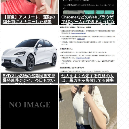
【画像】アスリート、運動の
ChromeなどのWebブラウザ
30分前にオナニーした結果
で3Dゲームができるようにな
→！！！
る模様。Windowsは完全不
要に
BYDスレ名物の劣等民族支那
他人をよく否定する性格の人
爆発連呼ジジイ、今日も大い
は、親ガチャ失敗してる確率
に丸一日吠える！160レス以
が高いんだって
上