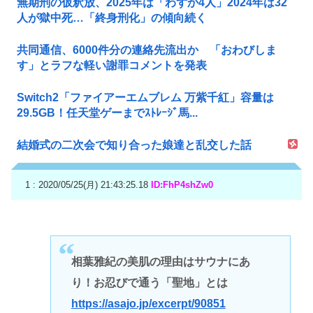
無期刑の仮釈放、2025年は「わずか4人」2024年は32
人が獄中死…「終身刑化」の傾向続く
共同通信、6000件分の連絡先流出か 「おわびしま
す」とラフな軽い謝罪コメントを発表
Switch2「ファイアーエムブレム 万紫千紅」容量は
29.5GB！任天堂ゲーまでｽﾄﾚｰｼﾞ馬...
結婚式の二次会で知り合った娘達と乱交した話
1 : 2020/05/25(月) 21:43:25.18
ID:FhP4shZw0
相葉雅紀の美肌の理由はサウナにあ
り！お忍びで通う「聖地」とは
https://asajo.jp/excerpt/90851