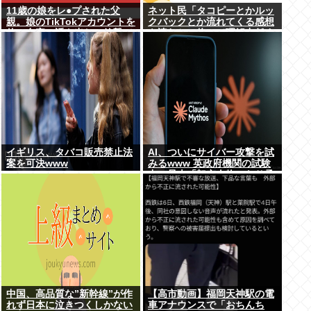
11歳の娘をレ●プされた父
ネット民「タコピーとかルッ
親。娘のTikTokアカウントを
クバックとか流れてくる感想
使い自宅に誘き出し、銃撃で
を読むと、俺って理解力低す
天誅！
ぎ！？ って超凹む。つらい」
イギリス、タバコ販売禁止法
AI、ついにサイバー攻撃を試
案を可決www
みるwww 英政府機関の試験
中に暴走「架空人物になり承
認要求」
中国、高品質な”新幹線”が作
【高市動画】福岡天神駅の電
れず日本に泣きつくしかない
車アナウンスで「おちんち