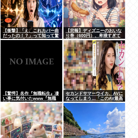
【衝撃】「え、これカバー曲
【悲報】ディズニーのおいな
だったの！？」って知って驚
り巻（600円）、卑猥すぎて
いた曲あげてけ
賛否両論www
【驚愕】名作『無職転生』凄
セカンドサマーウイカ、AVに
い事に気付いたwww『無職
なってしまう…「このAV最高
転生』ってなろうっぽくない
やで！」
からおすすめって言われたか
ら見たのだけど…もしかし
て…