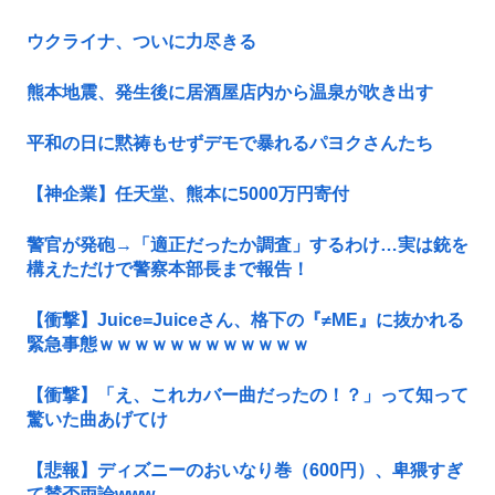
ウクライナ、ついに力尽きる
熊本地震、発生後に居酒屋店内から温泉が吹き出す
平和の日に黙祷もせずデモで暴れるパヨクさんたち
【神企業】任天堂、熊本に5000万円寄付
警官が発砲→「適正だったか調査」するわけ…実は銃を
構えただけで警察本部長まで報告！
【衝撃】Juice=Juiceさん、格下の『≠ME』に抜かれる
緊急事態ｗｗｗｗｗｗｗｗｗｗｗｗ
【衝撃】「え、これカバー曲だったの！？」って知って
驚いた曲あげてけ
【悲報】ディズニーのおいなり巻（600円）、卑猥すぎ
て賛否両論www