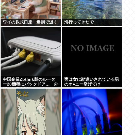
ワイの株式口座 爆損で逝く
海行ってきたで
中国企業Zbtlink製のルータ
実は女に勘違いされている男
ー20機種にバックドア… 外
のオ●ニー挙げてけ
部から完全制御のおそれ