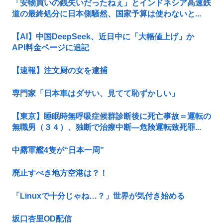
「安物買いの銭失いだったねぇ」とインドネシア高速鉄
道の最終処分に日本側騒然、国家予算は使わないと...
【AI】中国DeepSeek、近日中に「大幅値上げ」か
API料金ページに追記
【速報】注文厨の女を逮捕
専門家「日本車はダサい、見てて恥ずかしい」
【東京】睡眠時無呼吸症候群診断後に死亡事故＝運転の
無職男（３４）、独断で治療中断―危険運転致死罪...
中露軍艦4隻が“日本一周”
廃止すべき地方空港は？！
「Linuxで十分じゃね…？」世界が気付き始める
坂口杏里OD配信