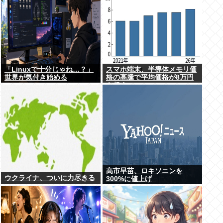
「Linuxで十分じゃね…？」
スマホ端末、半導体メモリ価
世界が気付き始める
格の高騰で平均価格が8万円
を超す
高市早苗、ロキソニンを
ウクライナ、ついに力尽きる
300%に値上げ