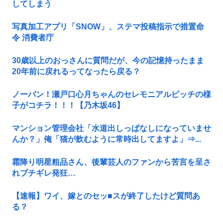
してしまう
写真加工アプリ「SNOW」、ステマ投稿指示で措置命
令 消費者庁
30歳以上のおっさんに質問だが、今の記憶持ったまま
20年前に戻れるってなったら戻る？
ノーバン！瀬戸口心月ちゃんのセレモニアルピッチの様
子がコチラ！！！【乃木坂46】
マンション管理会社「水道出しっぱなしになっていませ
んか？」俺「猫が飲むように常時出してますよ」⇒...
霜降り明星粗品さん、後輩芸人のファンから苦言を呈さ
れブチギレ発狂…
【速報】ワイ、嫁とのセッ■スが終了したけど質問あ
る？