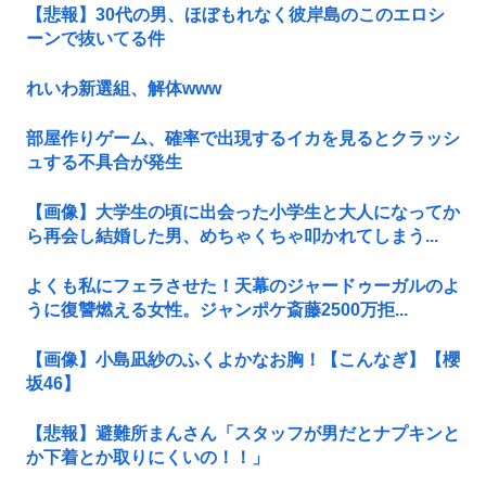
【悲報】30代の男、ほぼもれなく彼岸島のこのエロシ
ーンで抜いてる件
れいわ新選組、解体www
部屋作りゲーム、確率で出現するイカを見るとクラッシ
ュする不具合が発生
【画像】大学生の頃に出会った小学生と大人になってか
ら再会し結婚した男、めちゃくちゃ叩かれてしまう...
よくも私にフェラさせた！天幕のジャードゥーガルのよ
うに復讐燃える女性。ジャンポケ斎藤2500万拒...
【画像】小島凪紗のふくよかなお胸！【こんなぎ】【櫻
坂46】
【悲報】避難所まんさん「スタッフが男だとナプキンと
か下着とか取りにくいの！！」