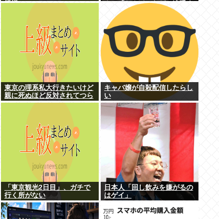
模様www
ん」「ちんぽ」などと連呼す
る不審な音声が大音量で流れ
る 犯人は不明
東京の理系私大行きたいけど
キャバ嬢が自殺配信したらし
親に死ぬほど反対されてつら
い
い
「東京観光2日目」、ガチで
日本人「回し飲みを嫌がるの
行く所がない
はゲイ」