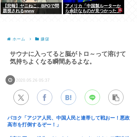
【悲報】ヤニねこ、BPOで問
アメリカ「中国製ルーターか
題視されるwww
ら余計なものが見つかった」
高市どうするのこれ
ホーム
嫌儲
サウナに入ってると脳がトロ～って溶けて
気持ちよくなる瞬間あるよな。
2020.05.26 05:37
パヨク「アジア人民、中国人民と連帯して戦おー！悪政
高市を打倒するぞー！」