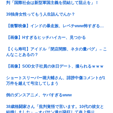
判「国際社会は新型軍国主義を団結して阻止を」！
39独身女性ってもう人生詰んでんか？
【衝撃映像】インドの暴走族、レベチwww怖すぎる…
【画像】Hすぎるヒッチハイカー、見つかる
【くら寿司】アイドル「閉店間際、ネタの量バグ」←こ
んなことあるの？
【画像】SOD女子社員の休日デート、撮られるｗｗｗ
ショートスリーパー堀大輔さん、誹謗中傷コメントが1
万件を越えて号泣してしまう
例のダンスアニメ、ヤバすぎるwww
38歳格闘家さん「批判覚悟で言います。10代の彼女と
結婚しました」→オバサン達が発狂して炎上祭り