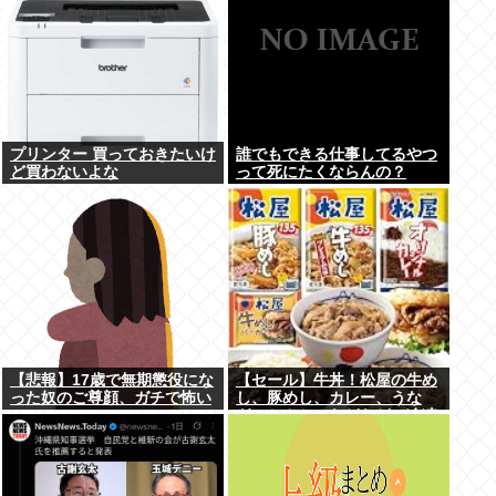
プリンター 買っておきたいけ
誰でもできる仕事してるやつ
ど買わないよな
って死にたくならんの？
【悲報】17歳で無期懲役にな
【セール】牛丼！松屋の牛め
った奴のご尊顔、ガチで怖い
し、豚めし、カレー、うな
ぎ、とんかつなどなどの冷凍
食品がセール中！