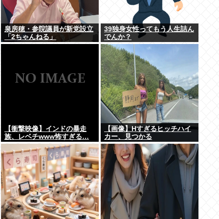
泉房穂・参院議員が新党設立
39独身女性ってもう人生詰ん
「2ちゃんねる」
でんか？
【衝撃映像】インドの暴走
【画像】Hすぎるヒッチハイ
族、レベチwww怖すぎる…
カー、見つかる