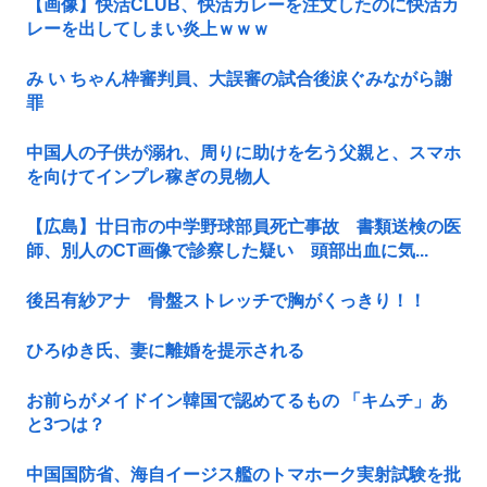
【画像】快活CLUB、快活カレーを注文したのに快活カ
レーを出してしまい炎上ｗｗｗ
み い ちゃん枠審判員、大誤審の試合後涙ぐみながら謝
罪
中国人の子供が溺れ、周りに助けを乞う父親と、スマホ
を向けてインプレ稼ぎの見物人
【広島】廿日市の中学野球部員死亡事故 書類送検の医
師、別人のCT画像で診察した疑い 頭部出血に気...
後呂有紗アナ 骨盤ストレッチで胸がくっきり！！
ひろゆき氏、妻に離婚を提示される
お前らがメイドイン韓国で認めてるもの 「キムチ」あ
と3つは？
中国国防省、海自イージス艦のトマホーク実射試験を批