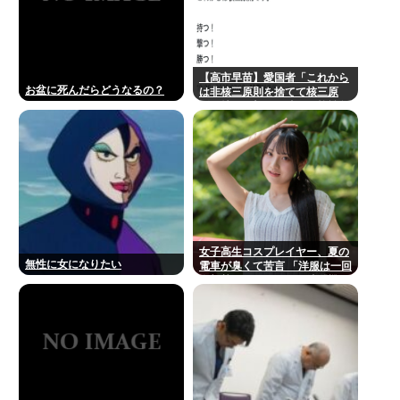
【高市早苗】愛国者「これから
お盆に死んだらどうなるの？
は非核三原則を捨てて核三原
則。持つ！撃つ！勝つ！核戦争
には慣れている、試してみる
か？」
女子高生コスプレイヤー、夏の
無性に女になりたい
電車が臭くて苦言 「洋服は一回
全部熱湯につけよう！洗濯機は
キッチンハイター薄めた水で一
回まわそう！」