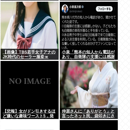
www
【画像】TBS若手女子アナの
小泉「熊本の知人から電話が
JK時代のセーラー服姿ｗ
あり、自衛隊の支援には感謝
しかない、自衛隊のファンが
増えてるとのこと 」
【悲報】女がドン引きするほ
仲居さんに「ありがとう」と
ど嫌いな趣味ワースト5，発
言ったネット民、袋叩きにさ
表される
れてしまう…