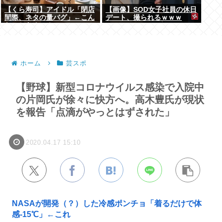
【くら寿司】アイドル「閉店
【画像】SOD女子社員の休日
間際、ネタの量バグ」←こん
デート、撮られるｗｗｗ
なことあるの？
ホーム
芸スポ
【野球】新型コロナウイルス感染で入院中
の片岡氏が徐々に快方へ。高木豊氏が現状
を報告「点滴がやっとはずされた」
2020.04.17 15:10
NASAが開発（？）した冷感ポンチョ「着るだけで体
感-15℃」←これ