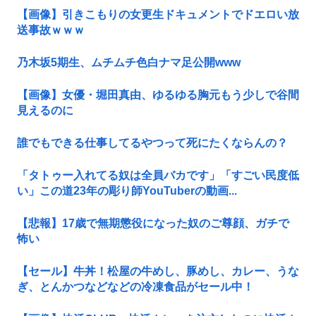
【画像】引きこもりの女更生ドキュメントでドエロい放
送事故ｗｗｗ
乃木坂5期生、ムチムチ色白ナマ足公開www
【画像】女優・堀田真由、ゆるゆる胸元もう少しで谷間
見えるのに
誰でもできる仕事してるやつって死にたくならんの？
「タトゥー入れてる奴は全員バカです」「すごい民度低
い」この道23年の彫り師YouTuberの動画...
【悲報】17歳で無期懲役になった奴のご尊顔、ガチで
怖い
【セール】牛丼！松屋の牛めし、豚めし、カレー、うな
ぎ、とんかつなどなどの冷凍食品がセール中！