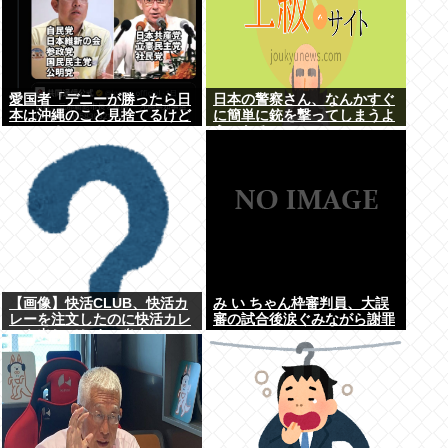
愛国者「デニーが勝ったら日
日本の警察さん、なんかすぐ
本は沖縄のこと見捨てるけど
に簡単に銃を撃ってしまうよ
いいの？」
うになる…
【画像】快活CLUB、快活カ
み い ちゃん枠審判員、大誤
レーを注文したのに快活カレ
審の試合後涙ぐみながら謝罪
ーを出してしまい炎上ｗｗｗ