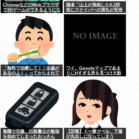
ChromeなどのWebブラウザ
識者「山上が発砲した0.2秒
で3Dゲームができるようにな
前にスナイパーの弾丸が安倍
る模様。Windowsは完全不
さんに当たっていた！」 こ
要に
れ。
「無料で治療して！！虫歯が
ワイ、Googleマップであま
あるのよ！」ってからまれて
りにΗすぎる所を見つけ大歓
た歯科医の旦那がいるママ
喜
無職で宅建、行政書士の勉強
【悲報】トー横ガール、下着
を始めてしまったおっさん
が丸出しになってしまう