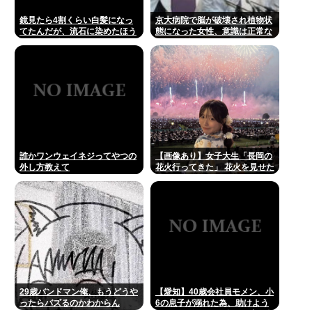
鏡見たら4割くらい白髪になっ
京大病院で脳が破壊され植物状
てたんだが、流石に染めたほう
態になった女性、意識は正常な
いいの ？半分おじいちゃんでド
ことが確認されおわる
ン引きしたわ
誰かワンウェイネジってやつの
【画像あり】女子大生「長岡の
外し方教えて
花火行ってきた」 花火を見せた
いのか自分を見せたいのかどっ
ちだよ！
29歳バンドマン俺、もうどうや
【愛知】40歳会社員モメン、小
ったらバズるのかわからん
6の息子が溺れた為、助けよう