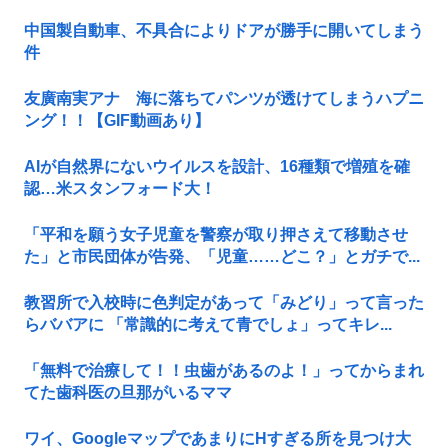
中国製自動車、不具合によりドアが勝手に開いてしまう
件
友廣南実アナ 海に落ちてパンツが透けてしまうハプニ
ング！！【GIF動画あり】
AIが自然界にないウイルスを設計、16種類で増殖を確
認…米スタンフォード大！
「平和を願う女子児童を警察が取り押さえて移動させ
た」と市民団体が告発、「児童……どこ？」とガチで...
教習所で入校時に色判定があって「みどり」って言った
らババアに 「常識的に考えて青でしょ」ってキレ...
「無料で治療して！！虫歯があるのよ！」ってからまれ
てた歯科医の旦那がいるママ
ワイ、GoogleマップであまりにΗすぎる所を見つけ大