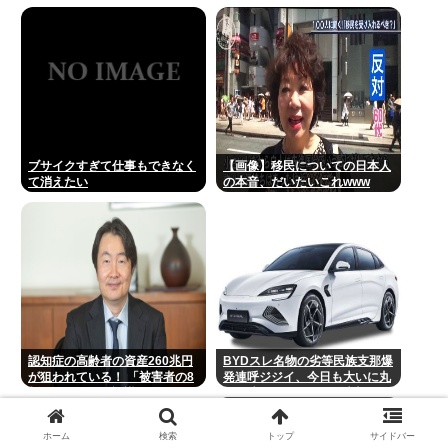
として溺れる なお息子は妻が救
出
ブサイクすぎて仕事もできなく
【画像】移民についての日本人
て消えたい
の本音、だいたいこれwww
認知症の高齢者の資産260兆円
BYDスレ名物の劣等民族支那爆
が狙われている！ 「被害者の8
発連呼ジジイ、今日も大いに丸
割がだまされた認識なし」
一日吠える！160レス以上
ホーム
検索
トップ
サイドバー