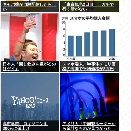
キャバ嬢が自殺配信したらし
「東京観光2日目」、ガチで
い
行く所がない
日本人「回し飲みを嫌がるの
スマホ端末、半導体メモリ価
はゲイ」
格の高騰で平均価格が8万円
を超す
高市早苗、ロキソニンを
アメリカ「中国製ルーターか
300%に値上げ
ら余計なものが見つかった」