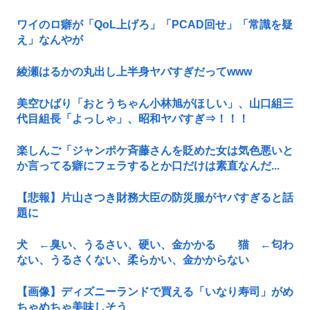
ワイのロ癖が「QoL上げろ」「PCAD回せ」「常識を疑
え」なんやが
綾瀬はるかの丸出し上半身ヤバすぎだってwww
美空ひばり「おとうちゃん小林旭がほしい」、山口組三
代目組長「よっしゃ」、昭和ヤバすぎ⇒！！！
楽しんご「ジャンポケ斉藤さんを貶めた女は気色悪いと
か言ってる癖にフェラするとか口だけは素直なんだ...
【悲報】片山さつき財務大臣の防災服がヤバすぎると話
題に
犬 ←臭い、うるさい、硬い、金かかる 猫 ←匂わ
ない、うるさくない、柔らかい、金かからない
【画像】ディズニーランドで買える「いなり寿司」がめ
ちゃめちゃ美味しそう