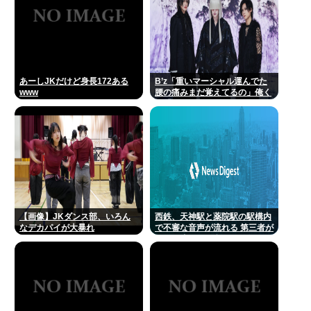
あーしJKだけど身長172ある
B’z「重いマーシャル運んでた
www
腰の痛みまだ覚えてるの」俺く
ん「マーシャルって何？ 」
【画像】JKダンス部、いろん
西鉄、天神駅と薬院駅の駅構内
なデカパイが大暴れ
で不審な音声が流れる 第三者が
不正に流したか 福岡