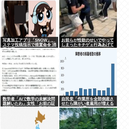
写真加工アプリ「SNOW」、
お前らが性欲のせいでやって
ステマ投稿指示で措置命令 消
しまったキチゲェ行為あげて
費者庁
け
数学者「AIで数学の未解決問
自民党「作業所を全部倒産さ
題解いたわ」女性「お前の証
せたら障がい者雇用が増える
明間違ってるやん」数学者
のでは 」結果ww
「内容デタラメで草。AI使う
のヘタ？」→女性大発狂