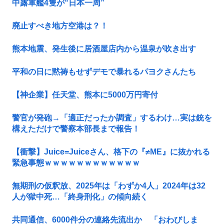
中露軍艦4隻が“日本一周”
廃止すべき地方空港は？！
熊本地震、発生後に居酒屋店内から温泉が吹き出す
平和の日に黙祷もせずデモで暴れるパヨクさんたち
【神企業】任天堂、熊本に5000万円寄付
警官が発砲→「適正だったか調査」するわけ…実は銃を
構えただけで警察本部長まで報告！
【衝撃】Juice=Juiceさん、格下の『≠ME』に抜かれる
緊急事態ｗｗｗｗｗｗｗｗｗｗｗｗ
無期刑の仮釈放、2025年は「わずか4人」2024年は32
人が獄中死…「終身刑化」の傾向続く
共同通信、6000件分の連絡先流出か 「おわびしま