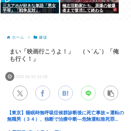
三大アホが好きな単語「男女
極左活動家たち、原爆の被爆
平等」「戦争反対」
者まで冒涜して終わる
ホーム
嫌儲
まい「映画行こうよ！」 （ヽ´ん`）「俺
も行く！」
2020.06.02 15:58
【東京】睡眠時無呼吸症候群診断後に死亡事故＝運転の
無職男（３４）、独断で治療中断―危険運転致死罪...