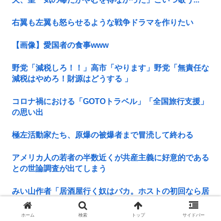
右翼も左翼も怒らせるような戦争ドラマを作りたい
【画像】愛国者の食事www
野党「減税しろ！！」高市「やります」野党「無責任な
減税はやめろ！財源はどうする 」
コロナ禍における「GOTOトラベル」「全国旅行支援」
の思い出
極左活動家たち、原爆の被爆者まで冒涜して終わる
アメリカ人の若者の半数近くが共産主義に好意的である
との世論調査が出てしまう
みい山作者「居酒屋行く奴はバカ。ホストの初回なら居
酒屋より安く飲めてイケメンにチヤホヤされる」
ホーム
検索
トップ
サイドバー