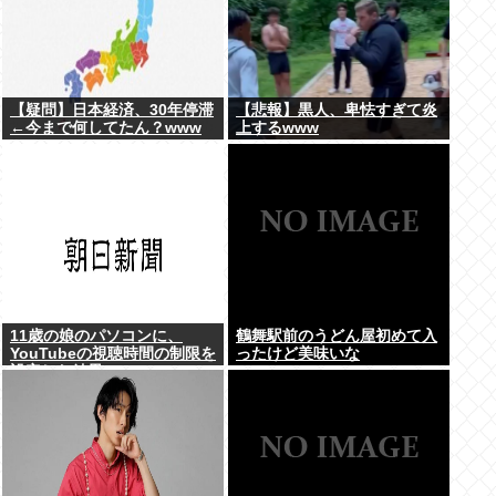
【疑問】日本経済、30年停滞
【悲報】黒人、卑怯すぎて炎
←今まで何してたん？www
上するwww
11歳の娘のパソコンに、
鶴舞駅前のうどん屋初めて入
YouTubeの視聴時間の制限を
ったけど美味いな
設定した結果