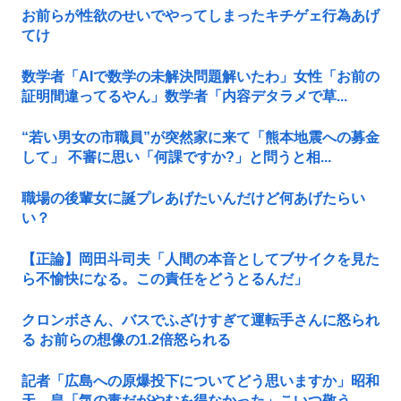
お前らが性欲のせいでやってしまったキチゲェ行為あげ
てけ
数学者「AIで数学の未解決問題解いたわ」女性「お前の
証明間違ってるやん」数学者「内容デタラメで草...
“若い男女の市職員”が突然家に来て「熊本地震への募金
して」 不審に思い「何課ですか?」と問うと相...
職場の後輩女に誕プレあげたいんだけど何あげたらい
い？
【正論】岡田斗司夫「人間の本音としてブサイクを見た
ら不愉快になる。この責任をどうとるんだ」
クロンボさん、バスでふざけすぎて運転手さんに怒られ
る お前らの想像の1.2倍怒られる
記者「広島への原爆投下についてどう思いますか」昭和
天、皇「気の毒だがやむを得なかった」こいつ敬う...