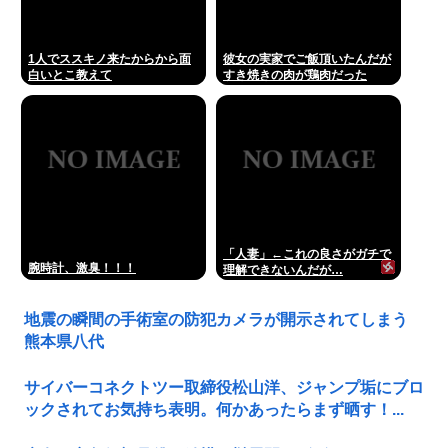
1人でススキノ来たからから面
彼女の実家でご飯頂いたんだが
白いとこ教えて
すき焼きの肉が鶏肉だった
「人妻」←これの良さがガチで
腕時計、激臭！！！
理解できないんだが…
地震の瞬間の手術室の防犯カメラが開示されてしまう
熊本県八代
サイバーコネクトツー取締役松山洋、ジャンプ垢にブロ
ックされてお気持ち表明。何かあったらまず晒す！...