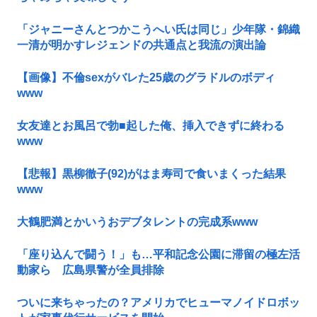
「ジャニーさんとつかこうへい氏は同じ」少年隊・錦織
一清が明かすレジェンドの共通点と我流の演出論
【画像】不倫sexがバレた25歳のグラドルのボディ
www
女友達とお風呂で勃■起した俺、挿入できずに終わる
www
【悲報】黒柳徹子(92)がはま寿司で食いまくった結果
www
大鶴肥満とかいうおデブタレントの完成系www
「座り込んで闘う！」も…平和記念公園に滞留の極左活
動家ら 広島県警が全員排除
ついに来ちゃったの？アメリカでヒューマノイドロボッ