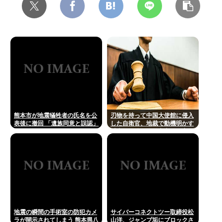
熊本市が地震犠牲者の氏名を公
刃物を持って中国大使館に侵入
表後に撤回 「遺族同意と誤認」
した自衛官、地裁で動機明かす
「中国の強硬な外交方針を変え
させるため」
地震の瞬間の手術室の防犯カメ
サイバーコネクトツー取締役松
ラが開示されてしまう 熊本県八
山洋、ジャンプ垢にブロックさ