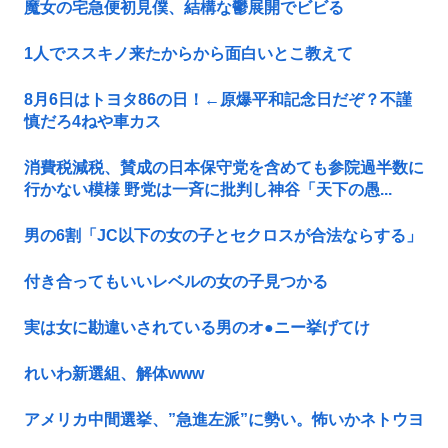
魔女の宅急便初見僕、結構な鬱展開でビビる
1人でススキノ来たからから面白いとこ教えて
8月6日はトヨタ86の日！←原爆平和記念日だぞ？不謹
慎だろ4ねや車カス
消費税減税、賛成の日本保守党を含めても参院過半数に
行かない模様 野党は一斉に批判し神谷「天下の愚...
男の6割「JC以下の女の子とセクロスが合法ならする」
付き合ってもいいレベルの女の子見つかる
実は女に勘違いされている男のオ●ニー挙げてけ
れいわ新選組、解体www
アメリカ中間選挙、”急進左派”に勢い。怖いかネトウヨ