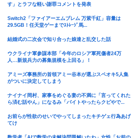
す」とラフな軽い謝罪コメントを発表
Switch2「ファイアーエムブレム 万紫千紅」容量は
29.5GB！任天堂ゲーまでｽﾄﾚｰｼﾞ馬...
結婚式の二次会で知り合った娘達と乱交した話
ウクライナ軍参謀本部「今年のロシア軍死傷者24万
人…新規兵力の募集規模を上回る」！
アミーズ事務所の首領アミー谷本が選ぶスペオキ5人集
がついに決定してしまう
ナイナイ岡村、家事をめぐる妻の不満に「言ってくれた
ら済む話やん」になるみ「バイトやったらクビやで...
お前らが性欲のせいでやってしまったキチゲェ行為あげ
てけ
数学者「AIで数学の未解決問題解いたわ」女性「お前の