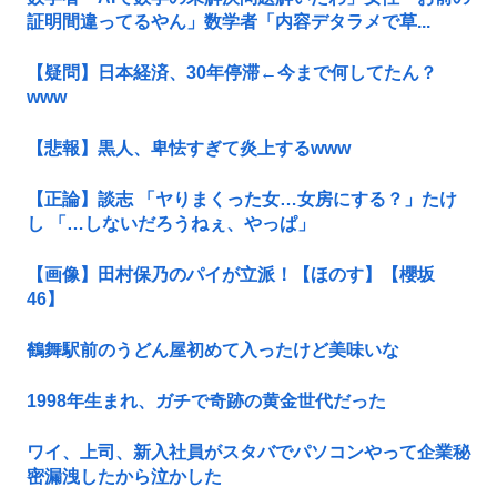
証明間違ってるやん」数学者「内容デタラメで草...
【疑問】日本経済、30年停滞←今まで何してたん？
www
【悲報】黒人、卑怯すぎて炎上するwww
【正論】談志 「ヤりまくった女…女房にする？」たけ
し 「…しないだろうねぇ、やっぱ」
【画像】田村保乃のパイが立派！【ほのす】【櫻坂
46】
鶴舞駅前のうどん屋初めて入ったけど美味いな
1998年生まれ、ガチで奇跡の黄金世代だった
ワイ、上司、新入社員がスタバでパソコンやって企業秘
密漏洩したから泣かした