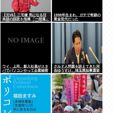
【元V6】三宅健 気になる日
1998年生まれ、ガチで奇跡の
本語の誤読を指摘 「一段落」
黄金世代だった
の読みは？ 「使い方間違って
るんだよなとか」
ワイ、上司、新入社員がスタ
クルド人問題を訴えてきた河
バでパソコンやって企業秘密
合ゆうすけ、埼玉県知事選挙
漏洩したから泣かした
に立候補表明www