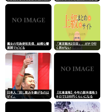
代
れてお気持ち表明。何かあった
らまず晒す！これが令和のレス
バや！
魔女の宅急便初見僕、結構な鬱
「東京観光2日目」、ガチで行
展開でビビる
く所がない
日本人「回し飲みを嫌がるのは
【乞食速報】今年の新米価格 5
ゲイ」
キロで1100円くらいになる