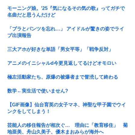
モーニング娘。'25『気になるその気の歌』ってガチで
名曲だと思うんだけど
「ブラとパンツを忘れ…」 アイドルが驚きの姿でライ
ブ出演報告
三大アホが好きな単語「男女平等」「戦争反対」
アニメのイニシャルd今更見返してるけどオモロい
極左活動家たち、原爆の被爆者まで冒涜して終わる
数学←実生活で使いません?
【GIF画像】仙台育英の女子マネ、神聖な甲子園でウイ
ンクをしてしまう！
芸能人の移住報告が相次ぐ… 理由に「教育移住」 菊
地亜美、舟山久美子、優木まおみらが海外へ