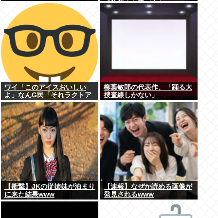
「惣菜すら手が出ない」
ワイ「このアイスおいしい
柳葉敏郎の代表作、「踊る大
よ」なんG民「それラクトア
捜査線しかない」
イスじゃん」
【衝撃】JKの従姉妹が泊まり
【速報】なぜか読める画像が
に来た結果www
発見されるwww