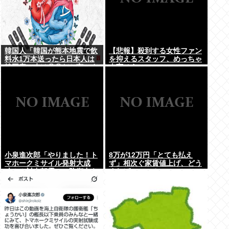
韓国人「韓国が熊本地震で飲
【悲報】殺到する女性ファン
料水1万本送ったら日本人は
を抑えるスタッフ、めっちゃ
韓国産の水は〇〇だと言いま
大変そうwww
した」
小泉進次郎「やりました！ト
8万が12万円「とても払え
マホークミサイル発射大成
ず」相次ぐ家賃値上げ、どう
功！！対中朝露への防衛力を
すれば・・・？
強化してますw」