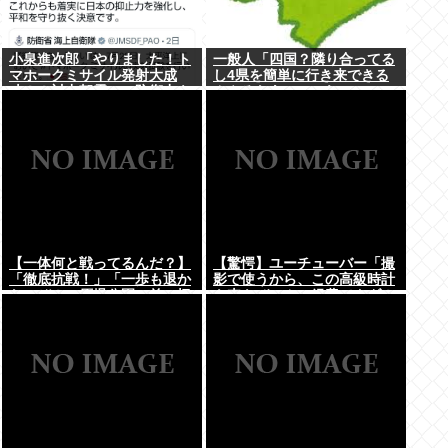
小泉進次郎「やりました！ト
一般人「四国？隣り合ってる
マホークミサイル発射大成
し4県を簡単に行き来できる
功！！対中朝露への防衛力を
んやろなあ」←これwww
強化してますw」
【一体何と戦ってるんだ？】
【驚愕】ユーチューバー「撮
「徹底抗戦！」「一歩も退か
影で使うから、この高級時計
ないぞ！」原爆公園の前の極
も車もぜ～んぶ経費でタダ！
左を機動隊が排除
ｗ」←まさかコレ本気にして
る奴なんておらんよな？よ
な？w w w w w w w w w w
w