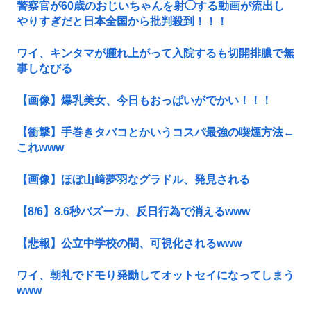
警察官が60歳のおじいちゃんを射◯する動画が流出し
やりすぎだと日本全国から批判殺到！！！
ワイ、キンタマが腫れ上がって入院するも切開排膿で無
事しなびる
【画像】爆乳美女、今日もおっぱいがでかい！！！
【衝撃】手巻きタバコとかいうコスパ最強の喫煙方法←
これwww
【画像】ほぼ山﨑夢羽なグラドル、発見される
【8/6】8.6秒バズーカ、反日行為で消えるwww
【悲報】公立中学校の闇、可視化されるwww
ワイ、朝礼でドモり発動してオットセイになってしまう
www