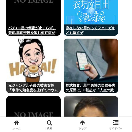
パチ●コ屋の倒産が止まらず。
存在しない県作ってフェミガキ
等価/高価交換を望む依存症が
ども騙すぞ
徐々に脱落。低換金率を望む客
は戻らず
元ジャングル斉藤の被害女性
株式投資、若年男性の自信喪失
「事件で知名度を上げてバウム
の原因に。6割超が「人生の敗
クーヘン売ったりTikTokライブ
者」自認。4人に1人が毎日株式
してて悔しさと怒りを感じた」
を売買。
ホーム
検索
トップ
サイドバー