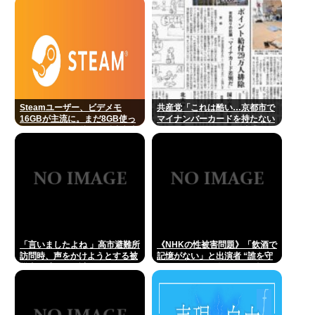
い」
Steamユーザー、ビデメモ
共産党「これは酷い…京都市で
16GBが主流に。まだ8GB使っ
マイナンバーカードを持たない
てるドアホの嫌儲民は反省文書
29万人がポイント給付事業から
いてね。
排除された」
「言いましたよね 」高市避難所
《NHKの性被害問題》「飲酒で
訪問時、声をかけようとする被
記憶がない」と出演者 “誰を守
災者を威圧する謎のハゲガード
るべきなのか”問われる組織の
マンが発生
姿勢