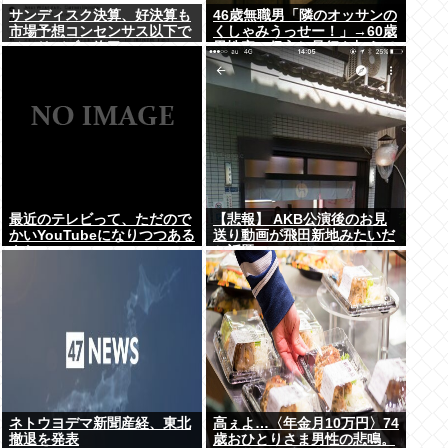
サンディスク決算、好決算も
46歳無職男「隣のオッサンの
市場予想コンセンサス以下で
くしゃみうっせー！」→60歳
メモリバブル終了へ
男性宅に侵入し暴行を加えて
逮捕
最近のテレビって、ただので
【悲報】 AKB公演後のお見
かいYouTubeになりつつある
送り動画が飛田新地みたいだ
よな
と話題に・・・
ネトウヨデマ新聞産経、東北
高ぇよ…〈年金月10万円〉74
撤退を発表
歳おひとりさま男性の悲鳴。