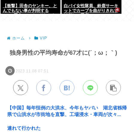
【衝撃】田舎のヤンキー、と
白バイ女性隊員、鈴鹿サーキ
んでもない事が判明する
ットでカーブを曲がりきれず
www 田舎のマイルドヤンキ
転倒して重傷
ーって何であんなに金ある
の？もしかして…
ホーム
VIP
独身男性の平均寿命が67才に(´；ω；｀)
2023.11.08 07:51
【中国】毎年恒例の大洪水、今年もヤバい 湖北省秭帰
県で山洪水が市街地を直撃、工場浸水・車両が次々...
連れて行かれた