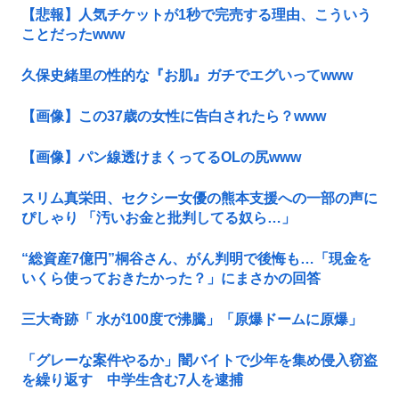
【悲報】人気チケットが1秒で完売する理由、こういう
ことだったwww
久保史緒里の性的な『お肌』ガチでエグいってwww
【画像】この37歳の女性に告白されたら？www
【画像】パン線透けまくってるOLの尻www
スリム真栄田、セクシー女優の熊本支援への一部の声に
ぴしゃり 「汚いお金と批判してる奴ら…」
“総資産7億円”桐谷さん、がん判明で後悔も…「現金を
いくら使っておきたかった？」にまさかの回答
三大奇跡「 水が100度で沸騰」「原爆ドームに原爆」
「グレーな案件やるか」闇バイトで少年を集め侵入窃盗
を繰り返す 中学生含む7人を逮捕