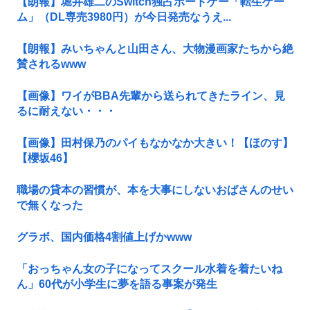
【朗報】堀井雄二のSwitch独占ボードゲー「転生ゲー
ム」（DL専売3980円）が今日発売なうえ...
【朗報】みいちゃんと山田さん、大物漫画家たちから絶
賛されるwww
【画像】ワイがBBA先輩から送られてきたライン、見
るに耐えない・・・
【画像】田村保乃のパイもなかなか大きい！【ほのす】
【櫻坂46】
職場の貸本の習慣が、本を大事にしないおばさんのせい
で無くなった
グラボ、国内価格4割値上げかwww
「おっちゃん女の子になってスクール水着を着たいね
ん」60代が小学生に夢を語る事案が発生