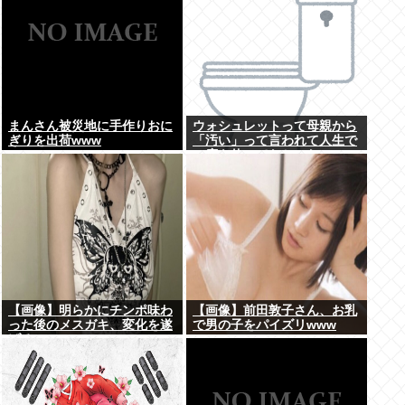
まんさん被災地に手作りおに
ウォシュレットって母親から
ぎりを出荷www
「汚い」って言われて人生で
一度も使ってなかった...
【画像】明らかにチンポ味わ
【画像】前田敦子さん、お乳
った後のメスガキ、変化を遂
で男の子をパイズリwww
げる