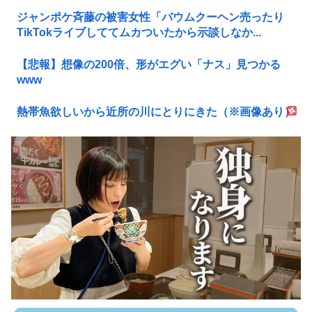
ジャンポケ斉藤の被害女性「バウムクーヘン売ったり
TikTokライブしててムカついたから示談しなか...
【悲報】想像の200倍、形がエグい「ナス」見つかる
www
熱帯魚欲しいから近所の川にとりにきた（※画像あり）