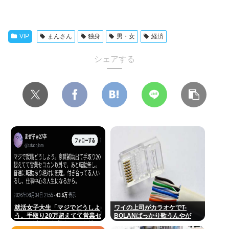
VIP
まんさん
独身
男・女
経済
シェアする
就活女子大生「マジでどうしよ
ワイの上司がカラオケでT-
う。手取り20万超えてて営業セ
BOLANばっかり歌うんやが
コカン以外で転勤無しの会社な