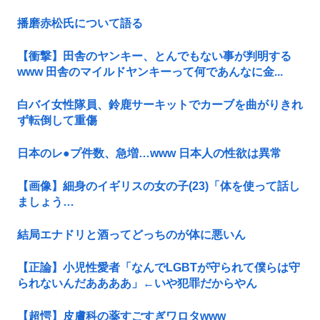
播磨赤松氏について語る
【衝撃】田舎のヤンキー、とんでもない事が判明する
www 田舎のマイルドヤンキーって何であんなに金...
白バイ女性隊員、鈴鹿サーキットでカーブを曲がりきれ
ず転倒して重傷
日本のレ●プ件数、急増…www 日本人の性欲は異常
【画像】細身のイギリスの女の子(23)「体を使って話し
ましょう…
結局エナドリと酒ってどっちのが体に悪いん
【正論】小児性愛者「なんでLGBTが守られて僕らは守
られないんだああああ」←いや犯罪だからやん
【超愕】皮膚科の薬すごすぎワロタwww