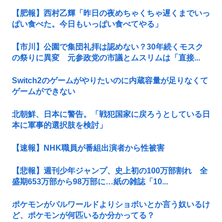
【肥報】西村乙輝「昨日の夜めちゃくちゃ遅くまでいっ
ぱい食べた。今日もいっぱい食べてやる」
【市川】公園で集団礼拝は認めない？30年続くモスク
の祭りに異変 元参政党の市議とムスリムは「直接...
Switch2のゲームがやりたいのに内蔵容量が足りなくて
ゲームができない
北朝鮮、日本に警告。「戦犯国家に戻ろうとしている日
本に軍事的選択肢を検討」
【速報】NHK職員が番組出演者から性被害
【悲報】週刊少年ジャンプ、史上初の100万部割れ 全
盛期653万部から98万部に…紙の雑誌「10...
ポケモンがパルワールドよりショボいとか言う奴いるけ
ど、ポケモンが何匹いるか分かってる？