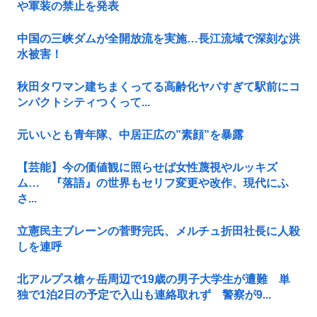
や軍装の禁止を発表
中国の三峡ダムが全開放流を実施…長江流域で深刻な洪
水被害！
秋田タワマン建ちまくってる高齢化ヤバすぎて駅前にコ
ンパクトシティつくって...
元いいとも青年隊、中居正広の”素顔”を暴露
【芸能】今の価値観に照らせば女性蔑視やルッキズ
ム… 『落語』の世界もセリフ変更や改作、現代にふ
さ...
立憲民主ブレーンの菅野完氏、メルチュ折田社長に人殺
しを連呼
北アルプス槍ヶ岳周辺で19歳の男子大学生が遭難 単
独で1泊2日の予定で入山も連絡取れず 警察が9...