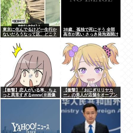
東京に住んでるけど一生行か
38歳、孤独で死にそう 全部
ないだろうなって区、どこ？
高市が悪い さっき発泡酒開け
た
【衝撃】恋人がいる率、ちょ
【衝撃】「おにぎりリヤカ
っと異常すぎるwww(※画像
ー」の美人が店舗をオープン
あり)
した結果www(※画像あり)