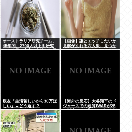
オーストラリア研究チーム、
【画像】誰とエッチしたいか
45年間、2700人以上を研究
見解が別れる六人衆、見つか
した結果。大麻に有益な効果
るwww
はほとんどなく、むしろ有蓋
だった事を証明
親友「生活苦しいから30万ほ
【海外の反応】大谷翔平のド
しい」←どう返す？
ジャースでの通算fWARが25
に到達！ → 「3シーズン未満
でレジェンドクラスの通算
WARを稼いでるな」「契約終
了時にはどれくらいの数字に
なるのか楽しみ」