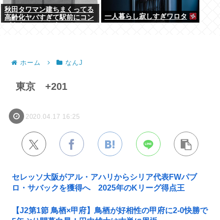
秋田タワマン建ちまくってる
一人暮らし寂しすぎワロタ
高齢化ヤバすぎて駅前にコン
パクトシティつくって...
ホーム
なんJ
東京 +201
2020.04.17 16:25
セレッソ大阪がアル・アハリからシリア代表FWパブ
ロ・サバックを獲得へ 2025年のKリーグ得点王
【J2第1節 鳥栖×甲府】鳥栖が好相性の甲府に2-0快勝で