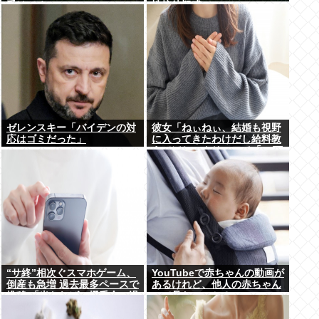
受けてる
性接待疑惑で
ゼレンスキー「バイデンの対
彼女「ねぃねぃ、結婚も視野
応はゴミだった」
に入ってきたわけだし給料教
えてほしいナリ」ワイ「16万
だよ」⇒結果！
“サ終”相次ぐスマホゲーム、
YouTubeで赤ちゃんの動画が
倒産も急増 過去最多ペースで
あるけれど、他人の赤ちゃん
推移 「当たれば一攫千金」過
って見たいのか？
去の時代に