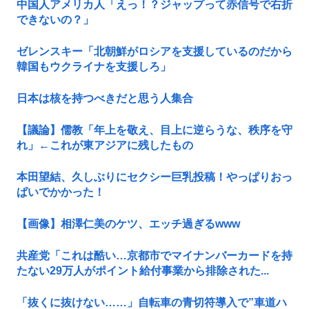
中国人アメリカ人「えっ！？ジャップって赤信号で右折
できないの？」
ゼレンスキー「北朝鮮がロシアを支援しているのだから
韓国もウクライナを支援しろ」
日本は核を持つべきだと思う人集合
【議論】儒教「年上を敬え、目上に逆らうな、秩序を守
れ」←これが東アジアに残したもの
本田望結、久しぶりにセクシー巨乳投稿！やっぱりおっ
ぱいでかかった！
【画像】相澤仁美のケツ、エッチ過ぎるwww
共産党「これは酷い…京都市でマイナンバーカードを持
たない29万人がポイント給付事業から排除された...
「抜くに抜けない……」自転車の青切符導入で”車道ハ