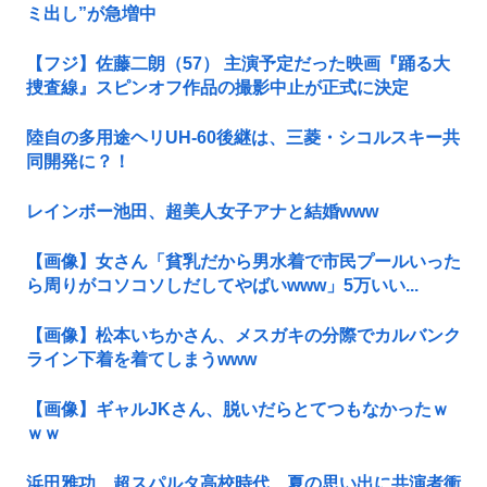
ミ出し”が急増中
【フジ】佐藤二朗（57） 主演予定だった映画『踊る大
捜査線』スピンオフ作品の撮影中止が正式に決定
陸自の多用途ヘリUH-60後継は、三菱・シコルスキー共
同開発に？！
レインボー池田、超美人女子アナと結婚www
【画像】女さん「貧乳だから男水着で市民プールいった
ら周りがコソコソしだしてやばいwww」5万いい...
【画像】松本いちかさん、メスガキの分際でカルバンク
ライン下着を着てしまうwww
【画像】ギャルJKさん、脱いだらとてつもなかったｗ
ｗｗ
浜田雅功、超スパルタ高校時代 夏の思い出に共演者衝