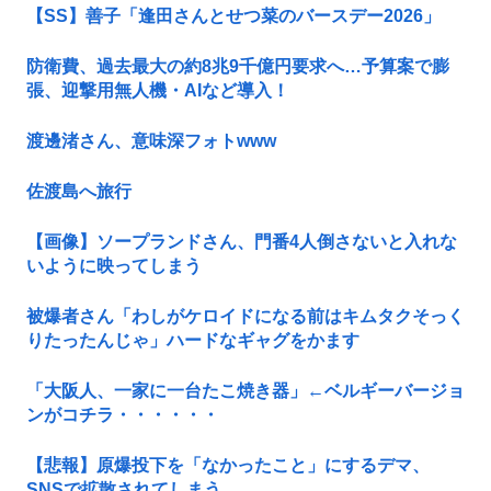
【SS】善子「逢田さんとせつ菜のバースデー2026」
防衛費、過去最大の約8兆9千億円要求へ…予算案で膨
張、迎撃用無人機・AIなど導入！
渡邊渚さん、意味深フォトwww
佐渡島へ旅行
【画像】ソープランドさん、門番4人倒さないと入れな
いように映ってしまう
被爆者さん「わしがケロイドになる前はキムタクそっく
りたったんじゃ」ハードなギャグをかます
「大阪人、一家に一台たこ焼き器」←ベルギーバージョ
ンがコチラ・・・・・・
【悲報】原爆投下を「なかったこと」にするデマ、
SNSで拡散されてしまう