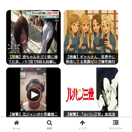
【悲報】赤ちゃんをゴミ箱に捨
【画像】ギャルさん、世界中に
てた女、パパ活で8回も妊娠し
発信してる意識ゼロで修学旅行
ていた
の宿をSNS公開してしまうｗｗ
ｗ 【Pickup08082952】
【衝撃】元ジャンポケ斉藤慎二
【衝撃】『ルパン三世』放送当
被告、求刑7年直後にうつろな
時は「つまらない」と酷評も再
目で高額ギフトをねだり続け
放送で視聴率30％超えwww
る・・・・・・・・・
ホーム
検索
トップ
サイドバー