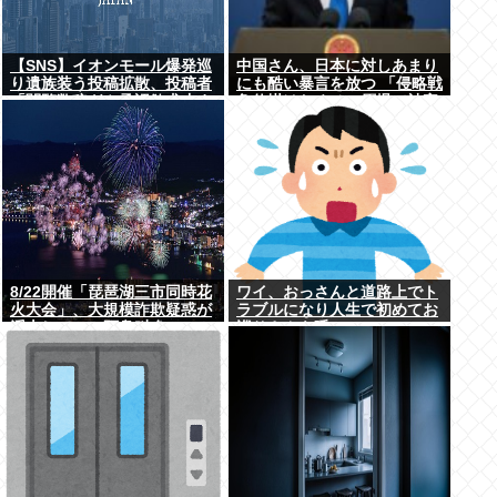
【SNS】イオンモール爆発巡
中国さん、日本に対しあまり
り遺族装う投稿拡散、投稿者
にも酷い暴言を放つ 「侵略戦
「閲覧数稼ぎや承認欲求止ま
争仕掛けたくせに原爆で被害
らなくなった」
者ビジネスするな」
8/22開催「琵琶湖三市同時花
ワイ、おっさんと道路上でト
火大会」、大規模詐欺疑惑が
ラブルになり人生で初めてお
浮上してSNS阿鼻叫喚
巡りさんを呼ぶ