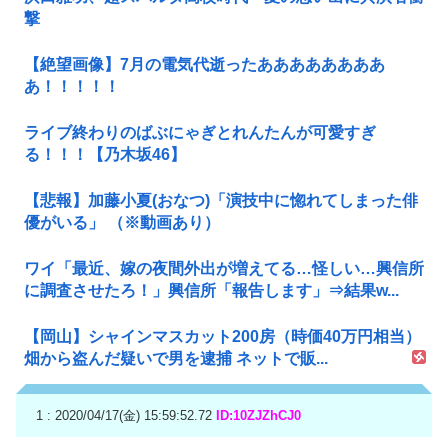
撃
【絶望画像】7月の電気代逝ったああああああああ
あ！！！！！
ライブ終わりのばぶにゃぎとれんたんが可愛すぎ
る！！！【乃木坂46】
【悲報】加藤小夏(おなつ)「演技中に惚れてしまった俳
優がいる」 （※動画あり）
ワイ「最近、嫁の夜間外出が増えてる…怪しい…興信所
に調査させたろ！」興信所「報告します」⇒結果w...
【岡山】シャインマスカット200房（時価40万円相当）
畑から盗んだ疑いで男を逮捕 ネットで販...
1 : 2020/04/17(金) 15:59:52.72
ID:10ZJZhCJ0