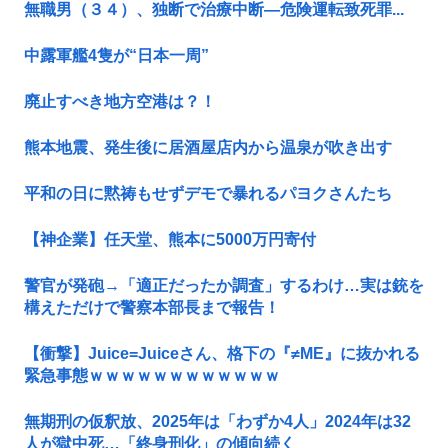
無職男（３４）、独断で治療中断―危険運転致死罪...
中露軍艦4隻が“日本一周”
廃止すべき地方空港は？！
熊本地震、発生後に居酒屋店内から温泉が吹き出す
平和の日に黙祷もせずデモで暴れるパヨクさんたち
【神企業】任天堂、熊本に5000万円寄付
警官が発砲→「適正だったか調査」するわけ…実は銃を
構えただけで警察本部長まで報告！
【衝撃】Juice=Juiceさん、格下の『≠ME』に抜かれる
緊急事態ｗｗｗｗｗｗｗｗｗｗｗｗ
無期刑の仮釈放、2025年は「わずか4人」2024年は32
人が獄中死…「終身刑化」の傾向続く