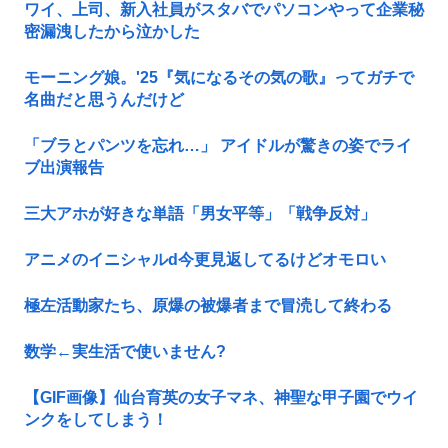
ワイ、上司、新入社員がスタバでパソコンやって企業秘
密漏洩したから泣かした
モーニング娘。'25『気になるその気の歌』ってガチで
名曲だと思うんだけど
「ブラとパンツを忘れ…」 アイドルが驚きの姿でライ
ブ出演報告
三大アホが好きな単語「男女平等」「戦争反対」
アニメのイニシャルd今更見返してるけどオモロい
極左活動家たち、原爆の被爆者まで冒涜して終わる
数学←実生活で使いません?
【GIF画像】仙台育英の女子マネ、神聖な甲子園でウイ
ンクをしてしまう！