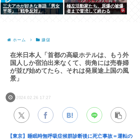
三大アホが好きな単語「男女
極左活動家たち、原爆の被爆
平等」「戦争反対」
者まで冒涜して終わる
ホーム
嫌儲
在米日本人「首都の高級ホテルは、もう外
国人しか宿泊出来なくて、街角には売春婦
が並び始めてたら、それは発展途上国の風
景」
2024.02.26 17:27
【東京】睡眠時無呼吸症候群診断後に死亡事故＝運転の