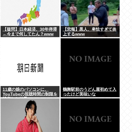
【疑問】日本経済、30年停滞
【悲報】黒人、卑怯すぎて炎
←今まで何してたん？www
上するwww
11歳の娘のパソコンに、
鶴舞駅前のうどん屋初めて入
YouTubeの視聴時間の制限を
ったけど美味いな
設定した結果