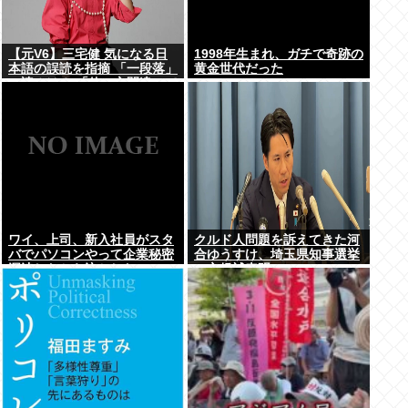
【元V6】三宅健 気になる日
1998年生まれ、ガチで奇跡の
本語の誤読を指摘 「一段落」
黄金世代だった
の読みは？ 「使い方間違って
るんだよなとか」
ワイ、上司、新入社員がスタ
クルド人問題を訴えてきた河
バでパソコンやって企業秘密
合ゆうすけ、埼玉県知事選挙
漏洩したから泣かした
に立候補表明www