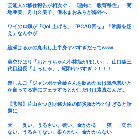
芸能人の移住報告が相次ぐ… 理由に「教育移住」 菊
地亜美、舟山久美子、優木まおみらが海外へ
ワイのロ癖が「QoL上げろ」「PCAD回せ」「常識を疑
え」なんやが
綾瀬はるかの丸出し上半身ヤバすぎだってwww
美空ひばり「おとうちゃん小林旭がほしい」、山口組三
代目組長「よっしゃ」、昭和ヤバすぎ⇒！！！
楽しんご「ジャンポケ斉藤さんを貶めた女は気色悪いと
か言ってる癖にフェラするとか口だけは素直なんだ...
【悲報】片山さつき財務大臣の防災服がヤバすぎると話
題に
犬 ←臭い、うるさい、硬い、金かかる 猫 ←匂わ
ない、うるさくない、柔らかい、金かからない