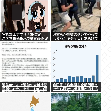
写真加工アプリ「SNOW」、
お前らが性欲のせいでやって
ステマ投稿指示で措置命令 消
しまったキチゲェ行為あげて
費者庁
け
数学者「AIで数学の未解決問
自民党「作業所を全部倒産さ
題解いたわ」女性「お前の証
せたら障がい者雇用が増える
明間違ってるやん」数学者
のでは 」結果ww
「内容デタラメで草。AI使う
のヘタ？」→女性大発狂