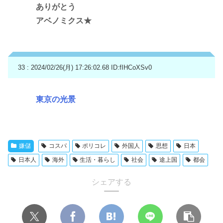
ありがとう
アベノミクス★
33 : 2024/02/26(月) 17:26:02.68
ID:fIHCoXSv0
東京の光景
嫌儲
コスパ
ポリコレ
外国人
思想
日本
日本人
海外
生活・暮らし
社会
途上国
都会
シェアする