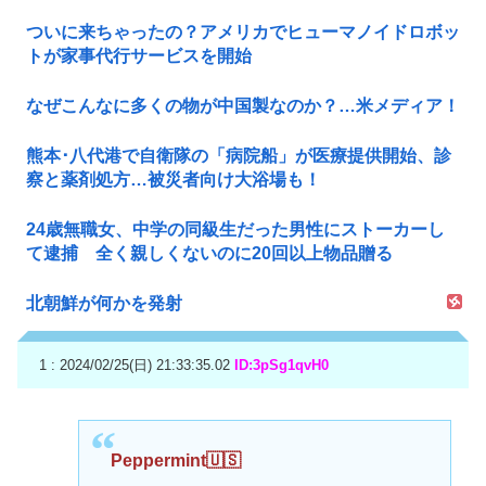
ついに来ちゃったの？アメリカでヒューマノイドロボッ
トが家事代行サービスを開始
なぜこんなに多くの物が中国製なのか？…米メディア！
熊本･八代港で自衛隊の「病院船」が医療提供開始、診
察と薬剤処方…被災者向け大浴場も！
24歳無職女、中学の同級生だった男性にストーカーし
て逮捕 全く親しくないのに20回以上物品贈る
北朝鮮が何かを発射
1 : 2024/02/25(日) 21:33:35.02
ID:3pSg1qvH0
Peppermint🇺🇸