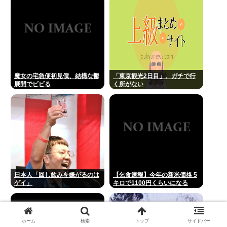
らまず晒す！これが令和のレス
バや！
魔女の宅急便初見僕、結構な鬱
「東京観光2日目」、ガチで行
展開でビビる
く所がない
日本人「回し飲みを嫌がるのは
【乞食速報】今年の新米価格 5
ゲイ」
キロで1100円くらいになる
ホーム
検索
トップ
サイドバー