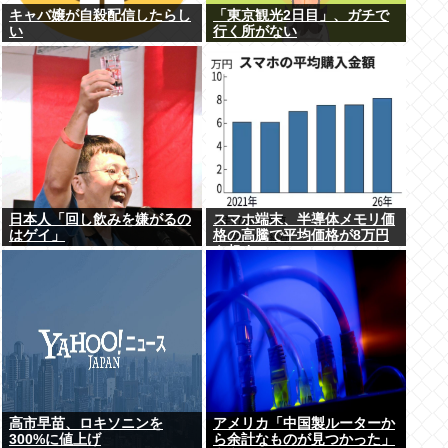
キャバ嬢が自殺配信したらし
「東京観光2日目」、ガチで
い
行く所がない
日本人「回し飲みを嫌がるの
スマホ端末、半導体メモリ価
はゲイ」
格の高騰で平均価格が8万円
を超す
高市早苗、ロキソニンを
アメリカ「中国製ルーターか
300%に値上げ
ら余計なものが見つかった」