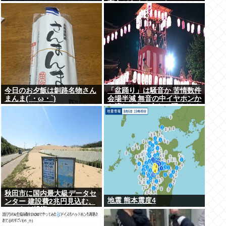
高市どうするのこれ
今日のお夕飯は釧路名物さん
「盆踊り」は騒音か 苦情数件
まんま(´・ω・`)
会場半減 無音の中イヤホンか
ら流れる曲に合わせ踊るサイ
レント盆ダンスも
秋田市に国内最大級データセ
地震 熊本震度4
ンター 建設費2兆円見込む、
UAEなど投資