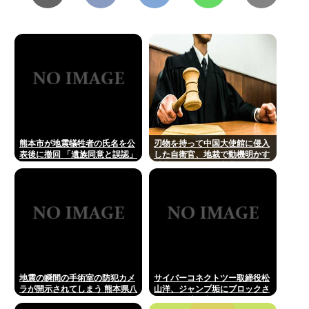
熊本市が地震犠牲者の氏名を公
刃物を持って中国大使館に侵入
表後に撤回 「遺族同意と誤認」
した自衛官、地裁で動機明かす
「中国の強硬な外交方針を変え
させるため」
地震の瞬間の手術室の防犯カメ
サイバーコネクトツー取締役松
ラが開示されてしまう 熊本県八
山洋、ジャンプ垢にブロックさ
代
れてお気持ち表明。何かあった