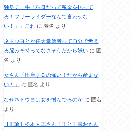
独身チー牛「独身だって税金を払って
る！フリーライダーなんて言わせな
い！」←これ
に
匿名
より
ネトウヨとか任天堂信者って自分で考え
る脳みそ持ってなさそうだから嫌い
に
匿
名
より
女さん「出産するの怖い！だから産まな
い！」
に
匿名
より
なぜネトウヨは女を憎んでるのか
に
匿名
より
【正論】松本人志さん「千と千尋おもん