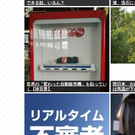
できる奴、いるん？
達、流石に
世界の「変わった自動販売機」を貼ってい
西日本、お
く【珍百景】
は気温が下