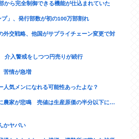
外部から完全制御できる機能が仕込まれていた
ンプ」、発行部数が初の100万部割れ
の外交戦略、他国がサプライチェーン変更で対
ば 介入警戒をしつつ円売りが続行
 苦情が急増
ー人気メンになれる可能性あったよな？
に農家が悲鳴 売値は生産原価の半分以下に…
んかヤバい