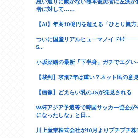
思い通りに動かない熊本被災者に左派が
者に対して……
【AI】年商10億円を超える「ひとり親
ついに国産リアルヒューマノイドｷﾀ━━━━
5...
小坂菜緒の最新『下半身』ガチでエグい
【裁判】求刑7年は重い？ネット民の意
【画像】どえらい乳のJSが発見される
W杯アジア予選等で韓国サッカー協会が
になったしな」と日...
川上産業株式会社が10月よりプチプチ株