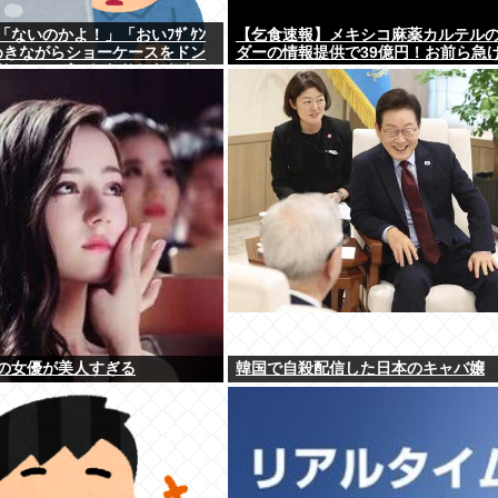
ないのかよ！」「おいﾌｻﾞｹﾝ
【乞食速報】メキシコ麻薬カルテル
めきながらショーケースをドン
ダーの情報提供で39億円！お前ら急
り、エルボーしたりしだした
の女優が美人すぎる
韓国で自殺配信した日本のキャバ嬢