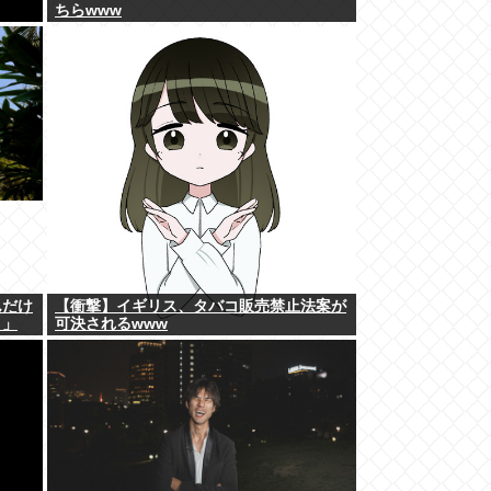
ちらwww
んだけ
【衝撃】イギリス、タバコ販売禁止法案が
！」
可決されるwww