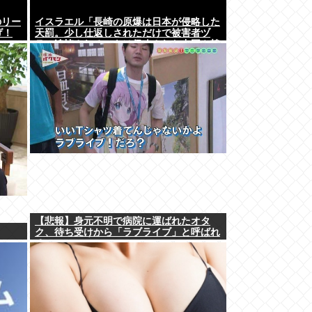
のリー
イスラエル「長崎の原爆は日本が侵略した
げ！
天罰。少し仕返しされただけで被害者ヅ
ラ。追悼されるべきは侵略された中国や韓
国の人々だよ
【悲報】身元不明で病院に運ばれたオタ
ク、待ち受けから「ラブライブ」と呼ばれ
るwww