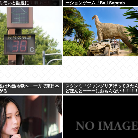
キモいと話題に
ーションゲーム「Ball Scratch
Simulator」がSteamで発表される
盆は灼熱地獄へ 一方で東日本
スタンミ「ジャングリア行ってきた
がる
どほんとーーーにおもんない！！！