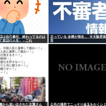
辺は自己責任、終わってるのは
立っている 全裸が発生 。 ※大阪府
て底辺の人生」←これ
市
園から追い出された左翼さん
公共の場所でこっそり金玉をかくシ