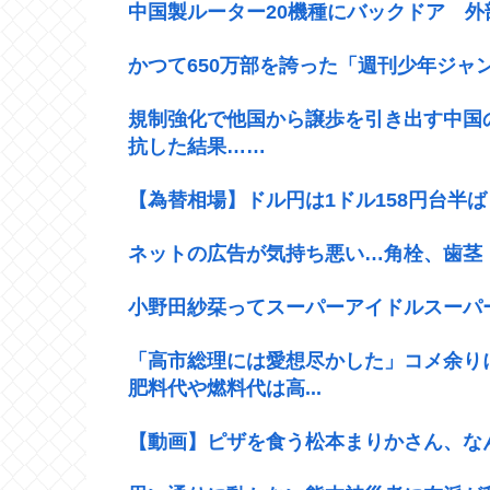
中国製ルーター20機種にバックドア 
かつて650万部を誇った「週刊少年ジャ
規制強化で他国から譲歩を引き出す中国
抗した結果……
【為替相場】ドル円は1ドル158円台半
ネットの広告が気持ち悪い…角栓、歯茎
小野田紗栞ってスーパーアイドルスーパ
「高市総理には愛想尽かした」コメ余り
肥料代や燃料代は高...
【動画】ピザを食う松本まりかさん、な