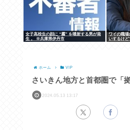
女子高校生の顔に “霧” を噴射する男が発
ワイの職場
生 。 ※兵庫県伊丹市
いするけど
ホーム
VIP
さいきん地方と首都圏で「
2024.05.13 13:17