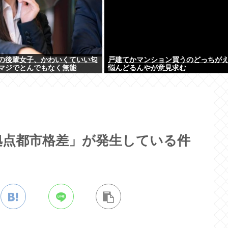
の後輩女子、かわいくていい匂
戸建てかマンション買うのどっちが
マジでとんでもなく無能
悩んどるんやが意見求む
拠点都市格差」が発生している件