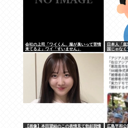
会社の上司「ワイくん、服が臭いって苦情
日本人「底
来てるよ」ワイ「すいません」
国じゃなく
【画像】本田望結のこの表情見て勃起我慢
広島平和公