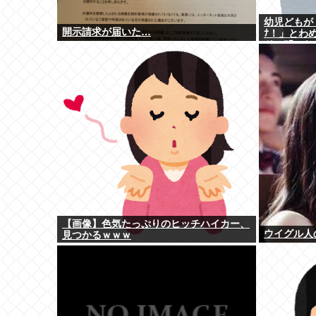
幼児どもが「
開示請求が届いた…
ﾅ！」とわ
ドン叩いた
【画像】色気たっぷりのヒッチハイカー、
ウイグル人
見つかるｗｗｗ