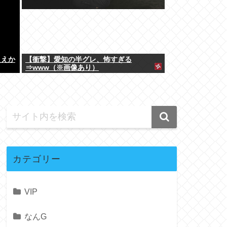
ええか
【衝撃】愛知の半グレ、怖すぎる
⇒www（※画像あり）
カテゴリー
VIP
なんG