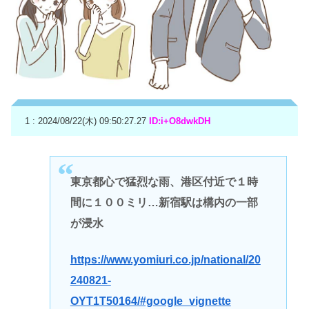
1 : 2024/08/22(木) 09:50:27.27
ID:i+O8dwkDH
東京都心で猛烈な雨、港区付近で１時
間に１００ミリ…新宿駅は構内の一部
が浸水
https://www.yomiuri.co.jp/national/20
240821-
OYT1T50164/#google_vignette