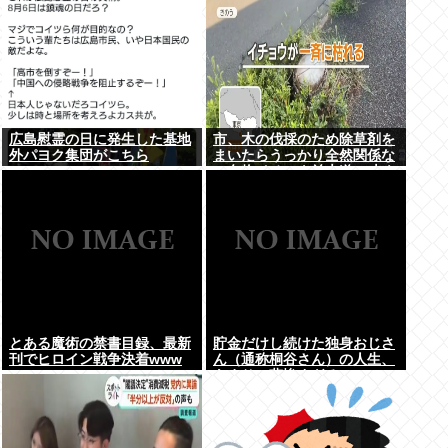
広島慰霊の日に発生した基地
市、木の伐採のため除草剤を
外パヨク集団がこちら
まいたらうっかり全然関係な
い名物イチョウ並木道54本を
全滅させてしまう(・ω<)
とある魔術の禁書目録、最新
貯金だけし続けた独身おじさ
刊でヒロイン戦争決着www
ん（通称桐谷さん）の人生、
あまりに悲惨すぎるwww