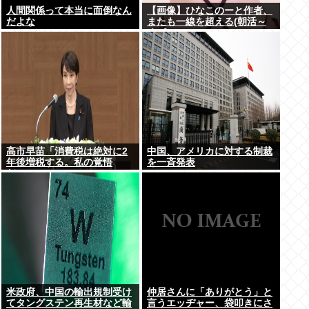
人間関係って本当に面倒なん
【画像】ひなこのーと作者、
だよな
またも一線を超える(朝活～
くぱぁ)www
高市早苗「消費税は絶対に2
中国、アメリカに対する制裁
年後増税する。私の覚悟
を一斉発表
だ。」
米政府、中国の輸出規制受け
仲居さんに「ありがとう」と
てタングステン再生材など輸
言うエッヂャー、袋叩きにさ