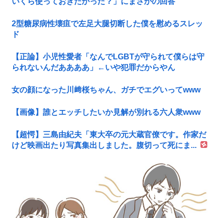
いくら使っておきたかった？」にまさかの回答
2型糖尿病性壊疽で左足大腿切断した僕を慰めるスレッ
ド
【正論】小児性愛者「なんでLGBTが守られて僕らは守
られないんだああああ」←いや犯罪だからやん
女の顔になった川﨑桜ちゃん、ガチでエグいってwww
【画像】誰とエッチしたいか見解が別れる六人衆www
【超愕】三島由紀夫「東大卒の元大蔵官僚です。作家だ
けど映画出たり写真集出しました。腹切って死にま...