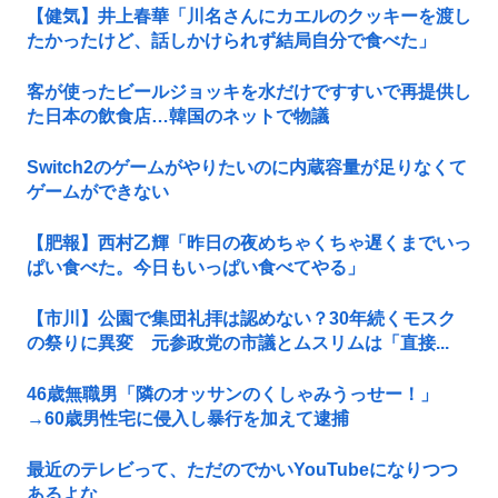
【健気】井上春華「川名さんにカエルのクッキーを渡し
たかったけど、話しかけられず結局自分で食べた」
客が使ったビールジョッキを水だけですすいで再提供し
た日本の飲食店…韓国のネットで物議
Switch2のゲームがやりたいのに内蔵容量が足りなくて
ゲームができない
【肥報】西村乙輝「昨日の夜めちゃくちゃ遅くまでいっ
ぱい食べた。今日もいっぱい食べてやる」
【市川】公園で集団礼拝は認めない？30年続くモスク
の祭りに異変 元参政党の市議とムスリムは「直接...
46歳無職男「隣のオッサンのくしゃみうっせー！」
→60歳男性宅に侵入し暴行を加えて逮捕
最近のテレビって、ただのでかいYouTubeになりつつ
あるよな