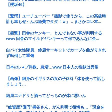
【櫻坂46】
【驚愕】ユーチューバー「撮影で使うから、この高級時
計も車もぜ～んぶ経費でタダ！ｗ」←まさかコレ本...
【衝撃】田舎のヤンキー、とんでもない事が判明する
www 田舎のマイルドヤンキーって何であんなに金...
白バイ女性隊員、鈴鹿サーキットでカーブを曲がりきれ
ず転倒して重傷
日本のレ●プ件数、急増…www 日本人の性欲は異常
【画像】細身のイギリスの女の子(23)「体を使って話し
ましょう…
結局エナドリと酒ってどっちのが体に悪いん
“総資産7億円”桐谷さん、がん判明で後悔も…「現金を