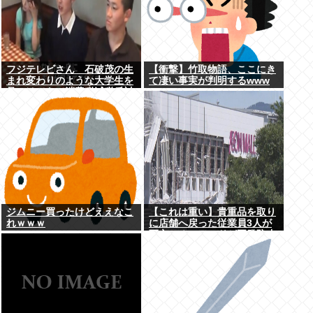
フジテレビさん 石破茂の生
【衝撃】竹取物語、ここにき
まれ変わりのような大学生を
て凄い事実が判明するwww
見つけてきて消費税減税反対
報道をやってしまう
ジムニー買ったけどええなこ
【これは重い】貴重品を取り
れｗｗｗ
に店舗へ戻った従業員3人が
死亡 オンワードが再発防止
策を発表