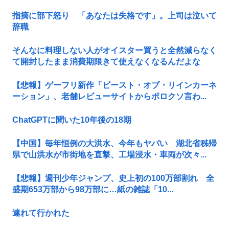
指摘に部下怒り 「あなたは失格です」。上司は泣いて
辞職
そんなに料理しない人がオイスター買うと全然減らなく
て開封したまま消費期限きて使えなくなるんだよな
【悲報】ゲーフリ新作「ビースト・オブ・リインカーネ
ーション」、老舗レビューサイトからボロクソ言わ...
ChatGPTに聞いた10年後の18期
【中国】毎年恒例の大洪水、今年もヤバい 湖北省秭帰
県で山洪水が市街地を直撃、工場浸水・車両が次々...
【悲報】週刊少年ジャンプ、史上初の100万部割れ 全
盛期653万部から98万部に…紙の雑誌「10...
連れて行かれた