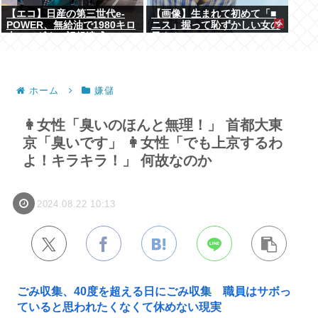
【エコ】日産の第三世代e-
【画像】生まれて初めて「■
POWER、無給油で1980キロ
ニス」握って恥ずかしい女の
走ってギネス記録達成
子さんwww
ホーム
嫌儲
👩女性「臭いのほんと無理！」 首都大東
京「臭いです」 👩女性「でも上京するわ
よ！キラキラ！」 何故なのか
2024.08.22 10:13
ごみ収集、40度を超える日にごみ収集 職員はサボっ
ていると思われたくなくて休めない現実