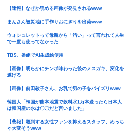
【速報】なぜか読める画像が発見されるwww
まんさん被災地に手作りおにぎりを出荷www
ウォシュレットって母親から「汚い」って言われて人生
で一度も使ってなかった...
TBS、番組でAI生成絵使用
【画像】明らかにチンポ味わった後のメスガキ、変化を
遂げる
【画像】前田敦子さん、お乳で男の子をパイズリwww
韓国人「韓国が熊本地震で飲料水1万本送ったら日本人
は韓国産の水は〇〇だと言いました」
【悲報】殺到する女性ファンを抑えるスタッフ、めっち
ゃ大変そうwww