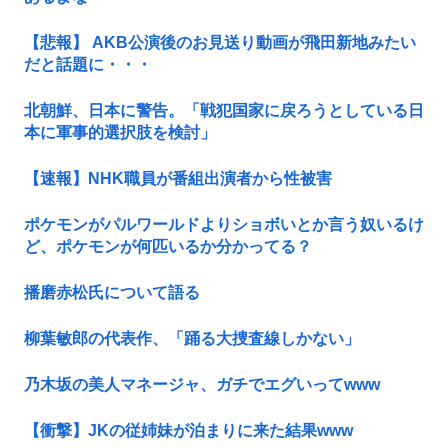
【悲報】 AKB公演後のお見送り動画が飛田新地みたい
だと話題に・・・
北朝鮮、日本に警告。「戦犯国家に戻ろうとしている日
本に軍事的選択肢を検討」
【速報】NHK職員が番組出演者から性被害
ポケモンがパルワールドよりショボいとか言う奴いるけ
ど、ポケモンが何匹いるか分かってる？
播磨赤松氏について語る
柳葉敏郎の代表作、「踊る大捜査線しかない」
乃木坂の美人マネージャ、ガチでエグいってwww
【衝撃】JKの従姉妹が泊まりに来た結果www