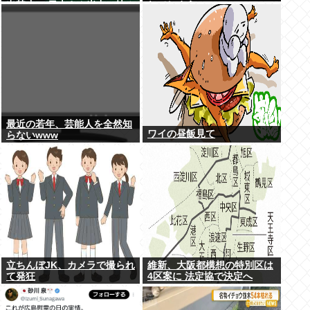
出禁止へ 日本さん米中に挟み
れてしまう…
撃ちされる形に
最近の若年、芸能人を全然知
ワイの昼飯見て
らないwww
立ちんぼJK、カメラで撮られ
維新、大阪都構想の特別区は
て発狂
4区案に 法定協で決定へ