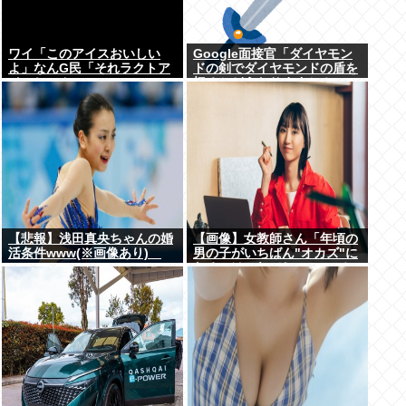
ワイ「このアイスおいしい
Google面接官「ダイヤモン
よ」なんG民「それラクトア
ドの剣でダイヤモンドの盾を
イスじゃん」
切るとどうなりますか？」
【悲報】浅田真央ちゃんの婚
【画像】女教師さん「年頃の
活条件www(※画像あり)
男の子がいちばん"オカズ"に
なるのはこれでしょ･････？
♡♡♡」→！！