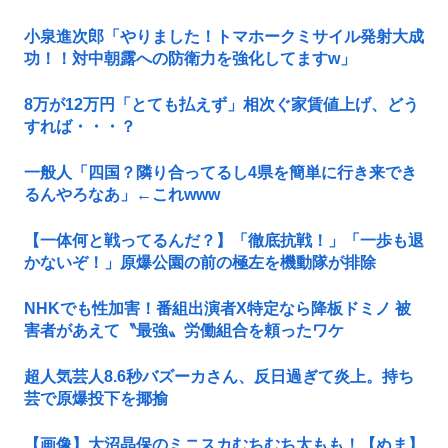
小泉進次郎「やりました！トマホークミサイル発射大成
功！！対中朝露への防衛力を強化してますw」
8万が12万円「とても払えず」相次ぐ家賃値上げ、どう
すれば・・・？
一般人「四国？隣り合ってるし4県を簡単に行き来でき
るんやろなあ」←これwww
【一体何と戦ってるんだ？】「徹底抗戦！」「一歩も退
かないぞ！」原爆公園の前の極左を機動隊が排除
NHKでも性加害！番組出演者X特定なら降板ドミノ 被
害者があえて〝最強〟労働組合を頼ったワケ
超人気芸人8.6秒バズーカさん、反日過ぎて炎上。持ち
芸で原爆投下を揶揄
【画像】大沼晶保のミニスカむちむち太もも！【ぬま】