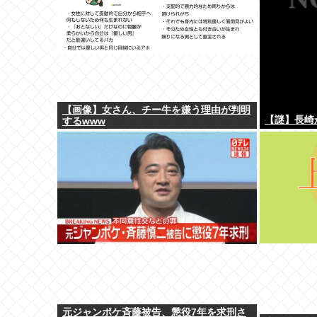
【画像】女さん、チー牛を嫌う理由が判明
【謎】長崎
するwww
元ジャンポケ斉藤被告、懲役7年を求刑さ