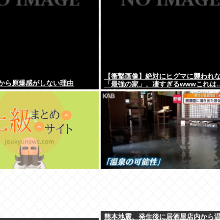
【衝撃画像】絶対にヒグマに襲われ
から原爆感がしない理由
「最強の家」、凄すぎるwwwこれは
バすぎる…
熊本地震、発生後に居酒屋店内から