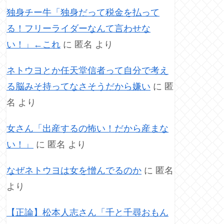
独身チー牛「独身だって税金を払って
る！フリーライダーなんて言わせな
い！」←これ
に
匿名
より
ネトウヨとか任天堂信者って自分で考え
る脳みそ持ってなさそうだから嫌い
に
匿
名
より
女さん「出産するの怖い！だから産まな
い！」
に
匿名
より
なぜネトウヨは女を憎んでるのか
に
匿名
より
【正論】松本人志さん「千と千尋おもん