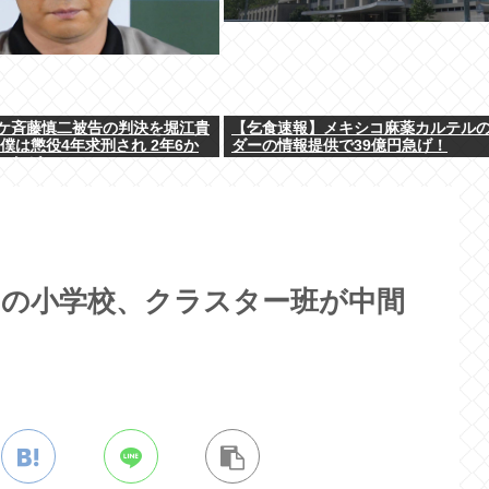
ケ斉藤慎二被告の判決を堀江貴
【乞食速報】メキシコ麻薬カルテル
僕は懲役4年求刑され 2年6か
ダーの情報提供で39億円急げ！
ったが…」
州の小学校、クラスター班が中間