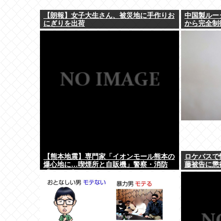
【朗報】女子大生さん、被災地に手作りお
中国製ルー
にぎりを出荷
から完全制
【熊本地震】専門家「イオンモール熊本の
ロケバスで
爆心地に…喫煙所と自販機」警察・消防
藤被告に懲
「」←これ・・・