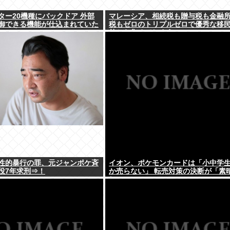
ター20機種にバックドア 外部
マレーシア、相続税も贈与税も金融
御できる機能が仕込まれていた
税もゼロのトリプルゼロで優秀な移
外から集めてしまう…
性的暴行の罪、元ジャンポケ斉
イオン、ポケモンカードは「小中学
役7年求刑⇒！
か売らない」 転売対策の決断が「素
しい」