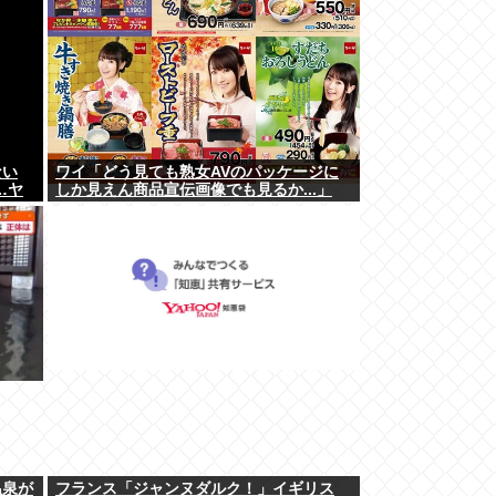
ない
ワイ「どう見ても熟女AVのパッケージに
…ヤ
しか見えん商品宣伝画像でも見るか...」
温泉が
フランス「ジャンヌダルク！」イギリス