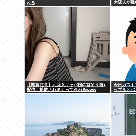
大阪人が嫌
れる
【閲覧注意】元臆女キャバ嬢の首吊り自●
今日ガスト
配信、拡散されまくって終わるwww
ップルとバ
んだがどっ