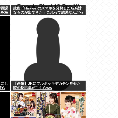
所得課
政府「Huaweiのスマホを分解したら余計
民を海
なものが出てきた」これって結局なんだっ
たの？
生にし
【画像】JKにフルボッキデカチン見せた
晴ら
時の反応集がこちらww