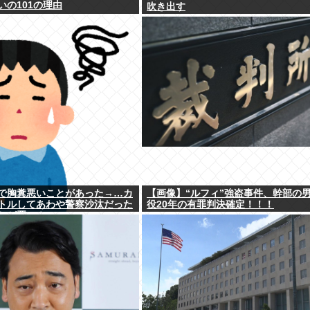
いの101の理由
吹き出す
で胸糞悪いことがあった→…カ
【画像】“ルフィ”強盗事件、幹部の
トルしてあわや警察沙汰だった
役20年の有罪判決確定！！！
ちが悪い？