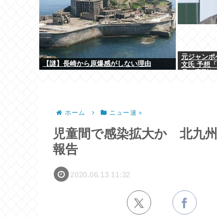
元ジャンポ
【謎】長崎から原爆感がしない理由
文氏 予想「
月の実刑だ
ホーム
ニュー速＋
児童間で感染拡大か 北九
報告
2020.06.13 11:32