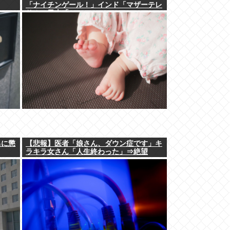
「ナイチンゲール！」インド「マザーテレ
サ！」日本「…」
男に懲
【悲報】医者「娘さん、ダウン症です」キ
ラキラ女さん「人生終わった」⇒絶望
へ！！！！