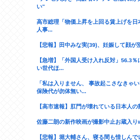
い"
高市総理「物価上昇を上回る賃上げを日本
人事...
【悲報】田中みな実(39)、妊娠して顔
【急増】「外国人受け入れ反対」56.3％
い世代ほ...
「私は入りません、 事故起こさなきゃ
保険代が勿体無い...
【高市速報】肛門が壊れている日本人の割合
佐藤二朗の新作映画が撮影中止お蔵入り
【悲報】堀大輔さん、寝る間も惜しんで