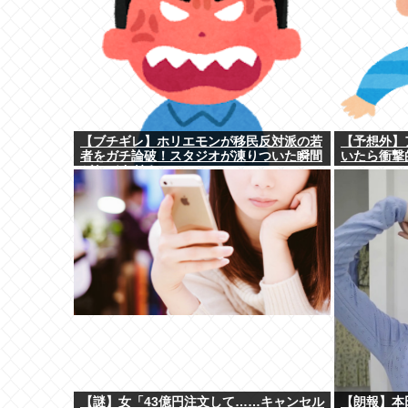
【ブチギレ】ホリエモンが移民反対派の若
【予想外】
者をガチ論破！スタジオが凍りついた瞬間
いたら衝撃
がヤバすぎる…
【謎】女「43億円注文して……キャンセル
【朗報】本