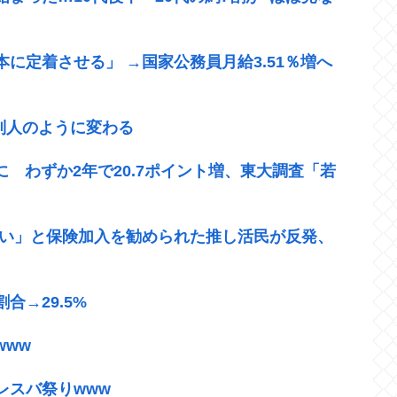
に定着させる」 →国家公務員月給3.51％増へ
が別人のように変わる
に わずか2年で20.7ポイント増、東大調査「若
いい」と保険加入を勧められた推し活民が反発、
→29.5%
www
レスバ祭りwww