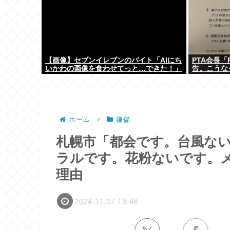
【画像】セブンイレブンのバイト「AIにち
PTA会長
いかわの画像を食わせてっと…できた！」
告。こうな
ホーム
嫌儲
札幌市「都会です。台風な
ラルです。花粉ないです。
理由
2024.11.07 18:48