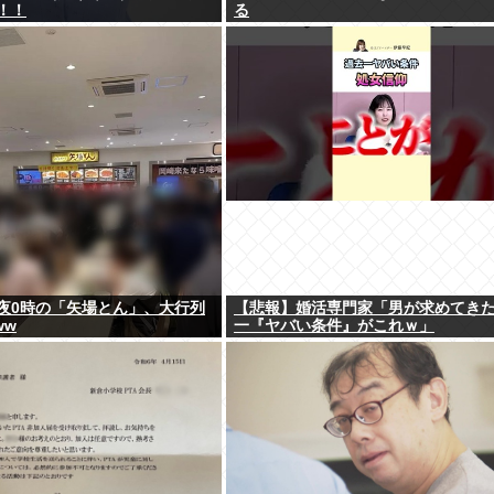
！！
る
夜0時の「矢場とん」、大行列
【悲報】婚活専門家「男が求めてき
ww
一『ヤバい条件』がこれｗ」