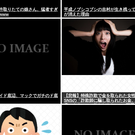
許取りたての娘さん、猛者すぎ
平成ノブシコブシの吉村が生き残っ
www
が消えた理由
イド底辺、マックでガチのド底
【悲報】特殊詐欺で金を取られた女
SNSの「詐欺師に騙し取られたお金
戻せます」」に釣られさらに240万円
www