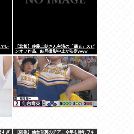
んでレ
【悲報】佐藤二朗さん主演の「踊る」スピ
ンオフ作品、結局撮影中止が決定www
愛すぎ
【朗報】仙台育英のチア、今年も爆乳ワキ