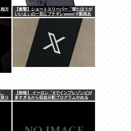
て相方
【衝撃】ショートスリーパー「寝たほうが
いいよ」の一言にブチギレwww(※動画あ
り)
性、
【朗報】 イーロン「Xでインプレゾンビが
、取り
多すぎるから収益分配プログラムやめる
失う
わ」