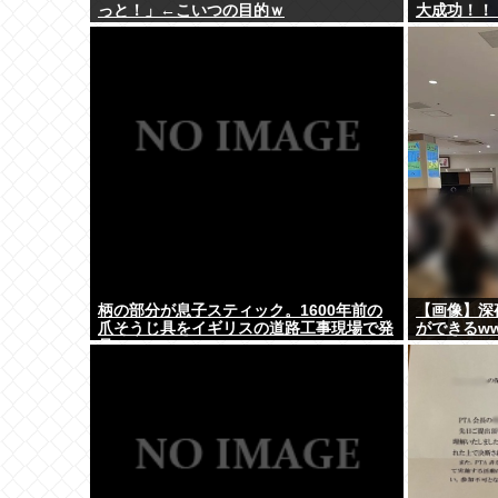
っと！」←こいつの目的ｗ
大成功！！
柄の部分が息子スティック。1600年前の
【画像】深
爪そうじ具をイギリスの道路工事現場で発
ができるw
見