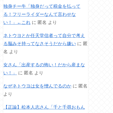
独身チー牛「独身だって税金を払って
る！フリーライダーなんて言わせな
い！」←これ
に
匿名
より
ネトウヨとか任天堂信者って自分で考え
る脳みそ持ってなさそうだから嫌い
に
匿
名
より
女さん「出産するの怖い！だから産まな
い！」
に
匿名
より
なぜネトウヨは女を憎んでるのか
に
匿名
より
【正論】松本人志さん「千と千尋おもん