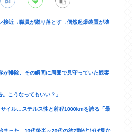
ン接近→職員が蹴り落とす→偶然起爆装置が壊
官隊が排除、その瞬間に周囲で見守っていた観客
警告。こうなってもいい？」
サイル…ステルス性と射程1000kmを誇る「最
始まった…10代後半～20代の約7割が"ほぼ見な