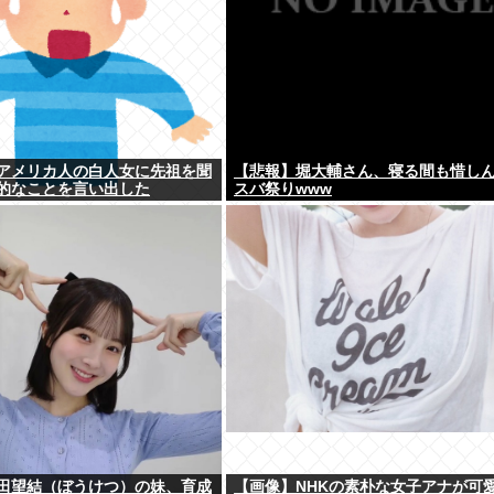
アメリカ人の白人女に先祖を聞
【悲報】堀大輔さん、寝る間も惜し
的なことを言い出した
スバ祭りwww
田望結（ぼうけつ）の妹、育成
【画像】NHKの素朴な女子アナが可