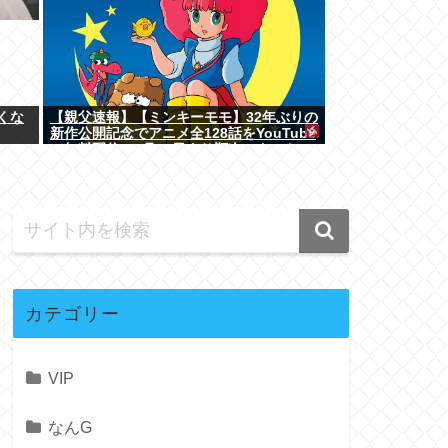
くな
【親父速報】【ミンキーモモ】32年ぶりの
新作公開記念でアニメ全128話をYouTube
で無料配信。8月10日より順次スタート
カテゴリー
VIP
なんG