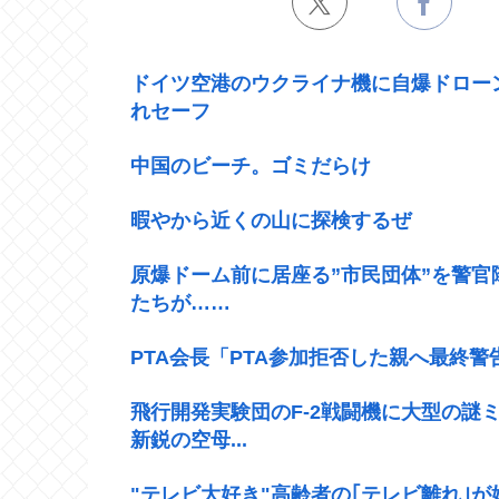
ドイツ空港のウクライナ機に自爆ドロー
れセーフ
中国のビーチ。ゴミだらけ
暇やから近くの山に探検するぜ
原爆ドーム前に居座る”市民団体”を警
たちが……
PTA会長「PTA参加拒否した親へ最終
飛行開発実験団のF-2戦闘機に大型の謎ミ
新鋭の空母...
"テレビ大好き"高齢者の｢テレビ離れ｣が