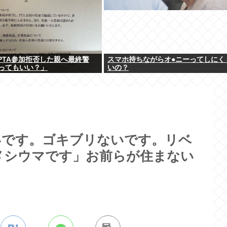
「PTA参加拒否した親へ最終警
スマホ持ちながらオ●ニーってしにく
ってもいい？」
いの？
いです。ゴキブリないです。リベ
メシウマです」お前らが住まない