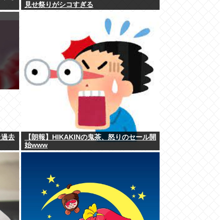
見せ祭りがシコすぎる
た過去
【朗報】HIKAKINの鬼茶、怒りのセール開
始www