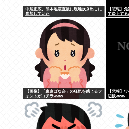
中居正広、熊本地震直後に現地炊き出しに
【悲報】免
参加していた
て炎上する
【画像】「東京ばな奈」の狂気を感じるフ
【悲報】ワ
ォントがコチラwww
辺飯www