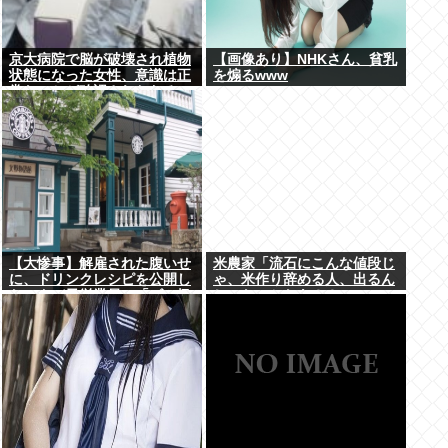
京大病院で脳が破壊され植物
【画像あり】NHKさん、貧乳
状態になった女性、意識は正
を煽るwww
常なことが確認されおわる
【大惨事】解雇された腹いせ
米農家「流石にこんな値段じ
に、ドリンクレシピを公開し
ゃ、米作り辞める人、出るん
たスタバ元従業員 「ゴミ扱
じゃないかなあ？？」
いするからこうなるwww」
⇒！