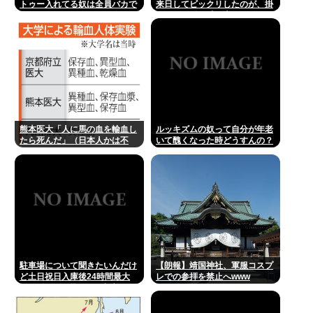
トゥー入れてる奴は全員バカで
来日してビックリしたのが、掛
す」
布さんの髪の毛が増えていた。
岡田さんは髪の毛がなくなって
た」
熊本医大「人に馬の血を輸血し
ルッキズムの奴って自分が年老
たら死んだ」（日本人かは不
いて醜くなった時どうすんの？
明）
駐車場について聞きたいんだけ
【朗報】靖国神社、軍服コスプ
ど土日祝日入庫後24時間最大
レでの参拝を禁止へwww
800円って日曜いれて出庫日が
平日の場合料金どうなるの