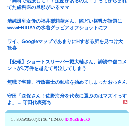
「無料で治療して！！虫歯があるのよ！」ってからまれ
てた歯科医の旦那がいるママ
清純爆乳女優の福井梨莉華さん、際どい横乳が話題に
wwwFRIDAYの水着グラビアオフショットにフ...
ワイ、GoogleマップであまりにΗすぎる所を見つけ大
歓喜
【悲報】ショートスリーパー堀大輔さん、誹謗中傷コメ
ントが1万件を越えて号泣してしまう
無職で宅建、行政書士の勉強を始めてしまったおっさん
守田「森保さん！佐野海舟を代表に選ぶのはマズイっす
よ」→ 守田代表落ち
1 : 2025/10/03(金) 16:41:24.60
ID:XeZEdrck0