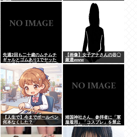
不明）
www
先週2回も二十歳のムチムチ
【画像】女子アナさんの谷〇
ギャルとゴムあり1でヤッた
厳選www
が彼氏持ちと判明して脳破壊
されとる
【人生で】今までボールペン
靖国神社さん、参拝者に「軍
何本なくした？
服着用」「コスプレ」を禁止
する声明を出してしまう
www