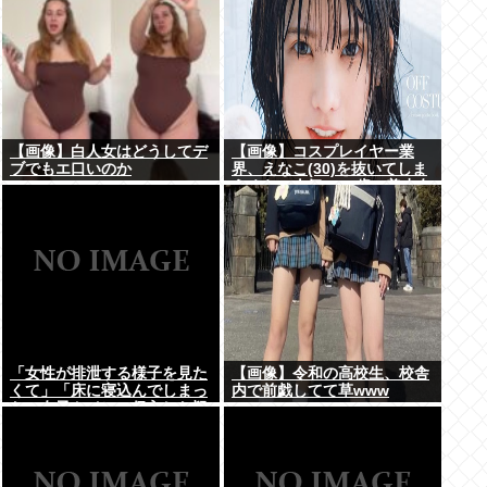
【画像】白人女はどうしてデ
【画像】コスプレイヤー業
ブでもエ口いのか
界、えなこ(30)を抜いてしま
うくらい人気の22歳の美少女
が可愛すぎる
「女性が排泄する様子を見た
【画像】令和の高校生、校舎
くて」「床に寝込んでしまっ
内で前戯してて草www
た」女子トイレに侵入した疑
いで男を現行犯逮捕