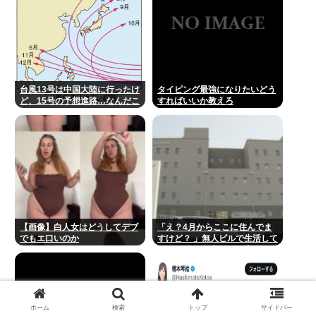
台風13号は中国大陸に行ったけ
タイピング最強になりたいどう
ど、15号の予想進路…なんだこ
すればいいか教えろ
れ？ [8/8]
【画像】白人女はどうしてデブ
「え？4月からここに住んでま
でもエ口いのか
すけど？ 」無人ビルで生活して
いた男性を逮捕！その手があっ
たか！！
ホーム
検索
トップ
サイドバー