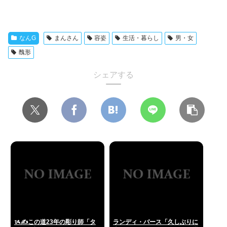
なんG
まんさん
容姿
生活・暮らし
男・女
醜形
シェアする
ᝰ✍この道23年の彫り師「タ
ランディ・バース「久しぶりに