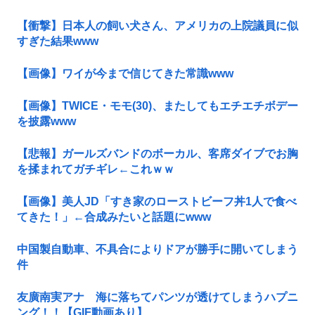
【衝撃】日本人の飼い犬さん、アメリカの上院議員に似
すぎた結果www
【画像】ワイが今まで信じてきた常識www
【画像】TWICE・モモ(30)、またしてもエチエチボデー
を披露www
【悲報】ガールズバンドのボーカル、客席ダイブでお胸
を揉まれてガチギレ←これｗｗ
【画像】美人JD「すき家のローストビーフ丼1人で食べ
てきた！」←合成みたいと話題にwww
中国製自動車、不具合によりドアが勝手に開いてしまう
件
友廣南実アナ 海に落ちてパンツが透けてしまうハプニ
ング！！【GIF動画あり】