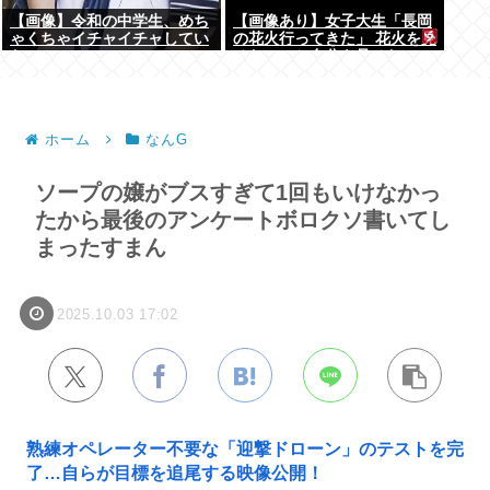
【画像】令和の中学生、めち
【画像あり】女子大生「長岡
ゃくちゃイチャイチャしてい
の花火行ってきた」 花火を見
た
せたいのか自分を見せたいの
かどっちだよ！
ホーム
なんG
ソープの嬢がブスすぎて1回もいけなかっ
たから最後のアンケートボロクソ書いてし
まったすまん
2025.10.03 17:02
熟練オペレーター不要な「迎撃ドローン」のテストを完
了…自らが目標を追尾する映像公開！