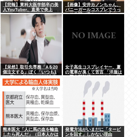
【悲報】東科大医学部卒の美
【画像】安井カノンちゃん、
人YouTuber、直美で炎上
バニーガールコスプレでうっ
www
かり谷間が見えてしまう
【呆然】取引先専務「Aを20
女子高生コスプレイヤー、夏
個注文する」ぼく「いつも1
の電車が臭くて苦言 「洋服は
～2個しか使わないけど本当
一回全部熱湯につけよう！洗
に20であってる？」取専「あ
濯機はキッチンハイター薄め
ってる」⇒結果！
た水で一回まわそう！」
熊本医大「人に馬の血を輸血
発電方法がいまだに「タービ
したら死んだ」（日本人かは
ンを回す」しかない理由