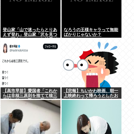
登山家「山で迷ったらとりあ
なろうの王様キャラって無能
えず登れ」登山家「沢を見つ
ばかりじゃないか？
けて下山しろ」←これ結局ど
っちが正解なの？
【高市早苗】愛国者「これか
【悲報】ちいかわ映画、朝一
らは非核三原則を捨てて核三
上映終わって帰ろうとしたお
原則。持つ！撃つ！勝つ！核
じさん、少女に声をかけら
戦争には慣れている、試して
れ…
みるか？」