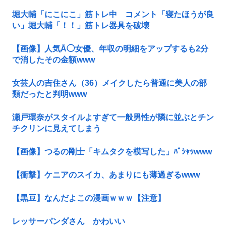
堀大輔「にこにこ」筋トレ中 コメント「寝たほうが良
い」堀大輔「！！」筋トレ器具を破壊
【画像】人気Å◯女優、年収の明細をアップするも2分
で消したその金額www
女芸人の吉住さん（36）メイクしたら普通に美人の部
類だったと判明www
瀬戸環奈がスタイルよすぎて一般男性が隣に並ぶとチン
チクリンに見えてしまう
【画像】つるの剛士「キムタクを模写した」ﾊﾟｼｬｯwww
【衝撃】ケニアのスイカ、あまりにも薄過ぎるwww
【黒豆】なんだよこの漫画ｗｗｗ【注意】
レッサーパンダさん かわいい