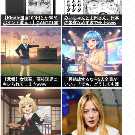
【Kindle漫画100円とか50％
みいちゃんと山田さん、日本
ポイント還元！】GANTZ100
の警察なめすぎで炎上www
円！Dreams、本日のバーガ
ーがセール中！BUNGO、
Harlem Beat、新テニスの王
子様、グラゼニ、シュート！
新たなる伝説などポイント還
元！
【悲報】女球審、高校球児に
「再結成するなら5人全員が
キレられてしまうwww
いい」「でも、どうしても連
絡が取れなくて…」元
ZONE・MIZUHO（38）が明
かす「19年ぶりに芸能界復
帰」した本当の理由