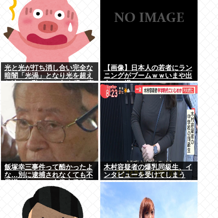
光と光が打ち消し合い完全な
【画像】日本人の若者にラン
暗闇「光渦」となり光を超え
ニングがブームｗｗいまや出
た速さで動く→50年を経て直
会いの場にwww
接観測成功
飯塚幸三事件って酷かったよ
木村容疑者の爆乳同級生、イ
な…別に逮捕されなくても不
ンタビューを受けてしまう
思議は無いのに上級上級叩か
www
れまくってさ