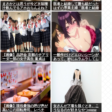
まさかとは思うが今どき味噌
医者と結婚して勝ち組だった
汁飲んでるアホおらんよね？
はずの専業主婦「医者と結婚
今すぐ捨てろ！死んでも知ら
して後悔している」
んぞ！⚰
【画像】品評会 京都のチアリ
一般作だけどエロいシーンが
ーダー部の女子高生 童貞は
あって、妙にムラムラしてし
10を選ぶらしい
まった作品
【画像】現役最強の呼び声が
女さんが下着を脱ぐとき、こ
高いこの回転寿司、レベチ
うなるのが好きなやつwww