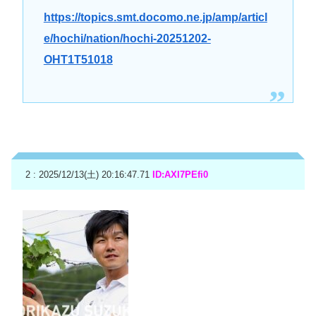
https://topics.smt.docomo.ne.jp/amp/articl
e/hochi/nation/hochi-20251202-
OHT1T51018
2 : 2025/12/13(土) 20:16:47.71
ID:AXI7PEfi0