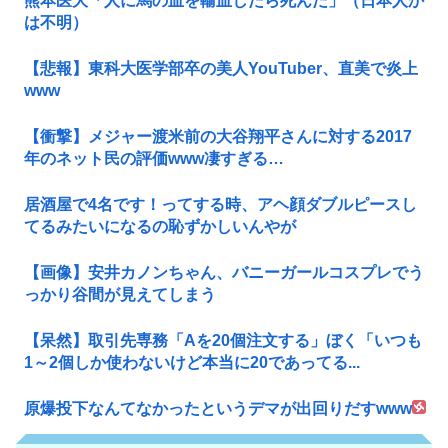
熊本医大「人に馬の血を輸血したら死んだ」（日本人か
は不明）
【悲報】東科大医学部卒の美人YouTuber、直美で炎上
www
【衝撃】メジャー渡米前の大谷翔平さんに対する2017
年のネット民の評価www凄すぎる…
居酒屋で4名です！ってする時、アヘ顔ダブルピースし
てるみたいになるの恥ずかしいんやが
【画像】安井カノンちゃん、バニーガールコスプレでう
っかり谷間が見えてしまう
【呆然】取引先専務「Aを20個注文する」ぼく「いつも
1～2個しか使わないけど本当に20であってる...
原爆投下なんてなかったというデマが出回りだすwww