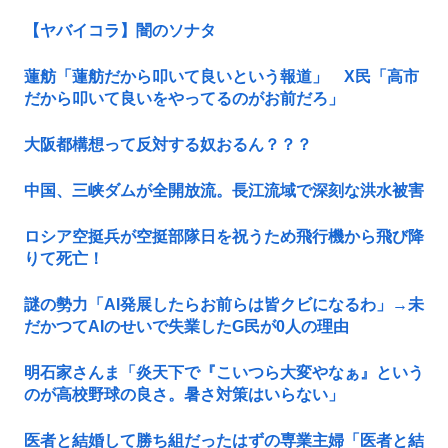
【ヤバイコラ】闇のソナタ
蓮舫「蓮舫だから叩いて良いという報道」 X民「高市
だから叩いて良いをやってるのがお前だろ」
大阪都構想って反対する奴おるん？？？
中国、三峡ダムが全開放流。長江流域で深刻な洪水被害
ロシア空挺兵が空挺部隊日を祝うため飛行機から飛び降
りて死亡！
謎の勢力「AI発展したらお前らは皆クビになるわ」→未
だかつてAIのせいで失業したG民が0人の理由
明石家さんま「炎天下で『こいつら大変やなぁ』という
のが高校野球の良さ。暑さ対策はいらない」
医者と結婚して勝ち組だったはずの専業主婦「医者と結