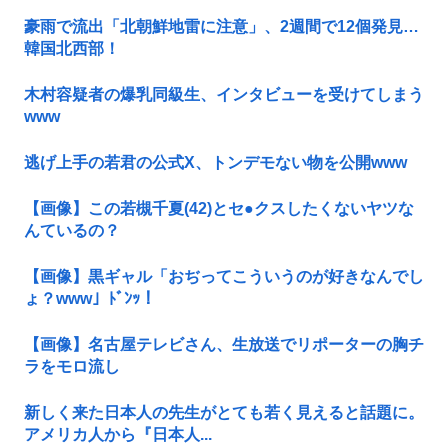
豪雨で流出「北朝鮮地雷に注意」、2週間で12個発見…
韓国北西部！
木村容疑者の爆乳同級生、インタビューを受けてしまう
www
逃げ上手の若君の公式X、トンデモない物を公開www
【画像】この若槻千夏(42)とセ●クスしたくないヤツな
んているの？
【画像】黒ギャル「おぢってこういうのが好きなんでし
ょ？www」ﾄﾞﾝｯ！
【画像】名古屋テレビさん、生放送でリポーターの胸チ
ラをモロ流し
新しく来た日本人の先生がとても若く見えると話題に。
アメリカ人から『日本人...