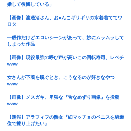
婚して後悔している」
【画像】渡邊渚さん、お●んこギリギリの水着着ててワ
ロタ
一般作だけどエロいシーンがあって、妙にムラムラして
しまった作品
【画像】現役最強の呼び声が高いこの回転寿司、レベチ
www
女さんが下着を脱ぐとき、こうなるのが好きなやつ
www
【画像】メスガキ、卑猥な『舌なめずり画像』を投稿
www
【朗報】アラフィフの熟女『細マッチョのペニスを騎乗
位で擦り上げたい』