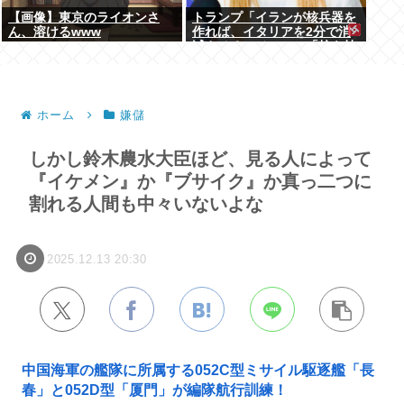
【画像】東京のライオンさ
トランプ「イランが核兵器を
ん、溶けるwww
作れば、イタリアを2分で消
滅させる」メローニ「核を持
っている国で実際に使ったア
ホはアメリカだけｗ」
ホーム
嫌儲
しかし鈴木農水大臣ほど、見る人によって
『イケメン』か『ブサイク』か真っ二つに
割れる人間も中々いないよな
2025.12.13 20:30
中国海軍の艦隊に所属する052C型ミサイル駆逐艦「長
春」と052D型「厦門」が編隊航行訓練！