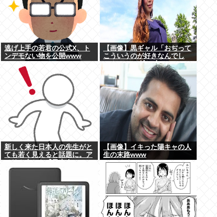
逃げ上手の若君の公式X、ト
【画像】黒ギャル「おぢって
ンデモない物を公開www
こういうのが好きなんでし
ょ？www」ﾄﾞﾝｯ！
新しく来た日本人の先生がと
【画像】イキった陽キャの人
ても若く見えると話題に。ア
生の末路www
メリカ人から『日本人...