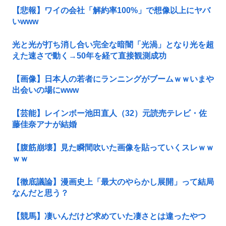
【悲報】ワイの会社「解約率100%」で想像以上にヤバ
いwww
光と光が打ち消し合い完全な暗闇「光渦」となり光を超
えた速さで動く→50年を経て直接観測成功
【画像】日本人の若者にランニングがブームｗｗいまや
出会いの場にwww
【芸能】レインボー池田直人（32）元読売テレビ・佐
藤佳奈アナが結婚
【腹筋崩壊】見た瞬間吹いた画像を貼っていくスレｗｗ
ｗｗ
【徹底議論】漫画史上「最大のやらかし展開」って結局
なんだと思う？
【競馬】凄いんだけど求めていた凄さとは違ったやつ