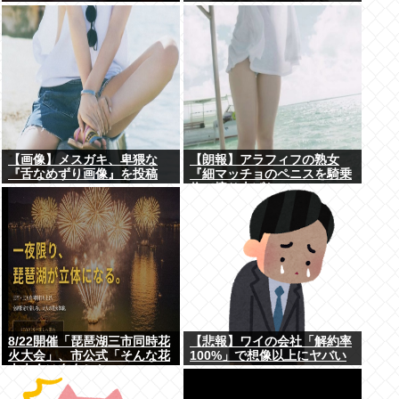
www
【画像】メスガキ、卑猥な
【朗報】アラフィフの熟女
『舌なめずり画像』を投稿
『細マッチョのペニスを騎乗
www
位で擦り上げたい』
8/22開催「琵琶湖三市同時花
【悲報】ワイの会社「解約率
火大会」、市公式「そんな花
100%」で想像以上にヤバい
火大会は存在しない」→ SNS
www
阿鼻叫喚