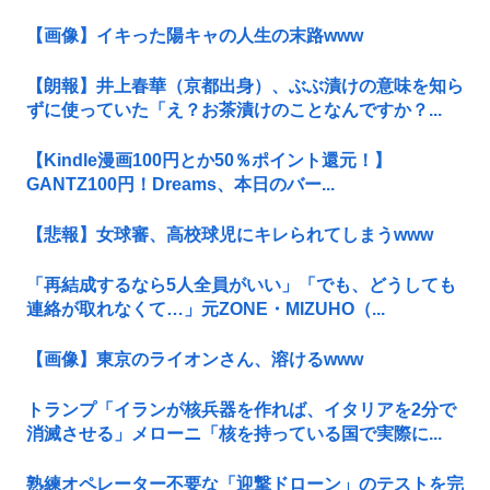
【画像】イキった陽キャの人生の末路www
【朗報】井上春華（京都出身）、ぶぶ漬けの意味を知ら
ずに使っていた「え？お茶漬けのことなんですか？...
【Kindle漫画100円とか50％ポイント還元！】
GANTZ100円！Dreams、本日のバー...
【悲報】女球審、高校球児にキレられてしまうwww
「再結成するなら5人全員がいい」「でも、どうしても
連絡が取れなくて…」元ZONE・MIZUHO（...
【画像】東京のライオンさん、溶けるwww
トランプ「イランが核兵器を作れば、イタリアを2分で
消滅させる」メローニ「核を持っている国で実際に...
熟練オペレーター不要な「迎撃ドローン」のテストを完