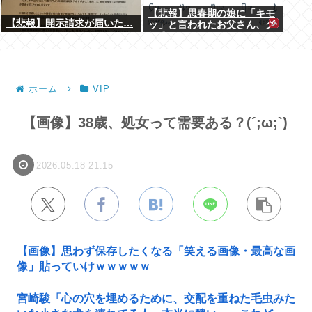
【悲報】思春期の娘に「キモ
【悲報】開示請求が届いた…
ッ」と言われたお父さん、グ
レる
ホーム
VIP
【画像】38歳、処女って需要ある？(´;ω;`)
2026.05.18 21:15
【画像】思わず保存したくなる「笑える画像・最高な画
像」貼っていけｗｗｗｗｗ
宮崎駿「心の穴を埋めるために、交配を重ねた毛虫みた