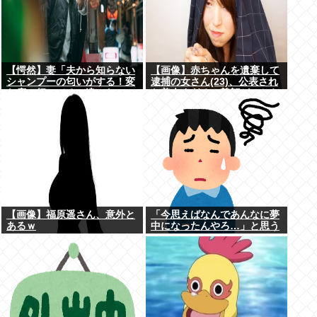
【愕然】妻「夫から知らない
【画像】赤ちゃんを遺棄して
シャンプーの匂いがする！変
逮捕の女さん(23)、公表され
な店に行ってるに違いな
た美人すぎるご尊顔がこちら
い！！！」探偵「調べたとこ
⇒www
ろ･･･」⇒結果ｗｗ
【画像】福原遥さん、意外と
「今思えばなんであんなに夢
あるｗ
中になったんやろ…」と思う
コンテンツ