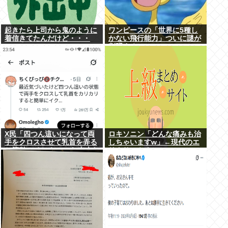
起きたら上司から鬼のように
ワンピースの「世界に5種し
着信きてたんだけど・・・
かない飛行能力」ついに謎が
判明するwww
X民「四つん這いになって両
ロキソニン「どんな痛みも治
手をクロスさせて乳首を弄る
しちゃいますw」←現代のエ
と簡単にイケる」 これ出来な
リクサーやろ…
いヤツはゲイ