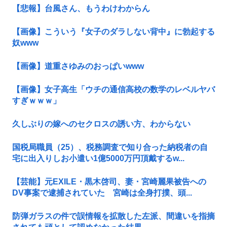
【悲報】台風さん、もうわけわからん
【画像】こういう『女子のダラしない背中』に勃起する
奴www
【画像】道重さゆみのおっぱいwww
【画像】女子高生「ウチの通信高校の数学のレベルヤバ
すぎｗｗｗ」
久しぶりの嫁へのセクロスの誘い方、わからない
国税局職員（25）、税務調査で知り合った納税者の自
宅に出入りしお小遣い1億5000万円頂戴するw...
【芸能】元EXILE・黒木啓司、妻・宮崎麗果被告への
DV事案で逮捕されていた 宮崎は全身打撲、頭...
防弾ガラスの件で誤情報を拡散した左派、間違いを指摘