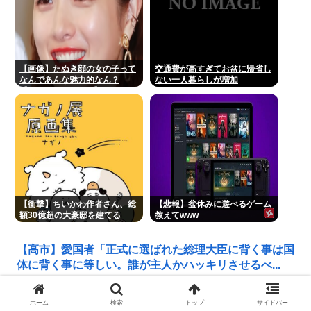
【画像】たぬき顔の女の子って
交通費が高すぎてお盆に帰省し
なんであんな魅力的なん？
ない一人暮らしが増加
【Pickup07091607】
【衝撃】ちいかわ作者さん、総
【悲報】盆休みに遊べるゲーム
額30億超の大豪邸を建てる
教えてwww
www
【高市】愛国者「正式に選ばれた総理大臣に背く事は国
体に背く事に等しい。誰が主人かハッキリさせるべ...
リンゴ・スター⬅︎この人だけソロがしょぼいみたいな風
ホーム
検索
トップ
サイドバー