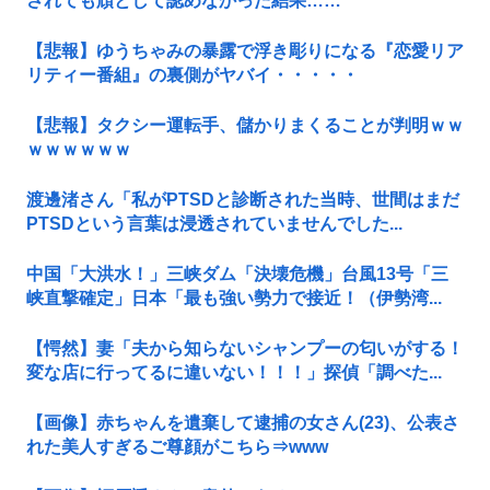
されても頑として認めなかった結果……
【悲報】ゆうちゃみの暴露で浮き彫りになる『恋愛リア
リティー番組』の裏側がヤバイ・・・・・
【悲報】タクシー運転手、儲かりまくることが判明ｗｗ
ｗｗｗｗｗｗ
渡邊渚さん「私がPTSDと診断された当時、世間はまだ
PTSDという言葉は浸透されていませんでした...
中国「大洪水！」三峡ダム「決壊危機」台風13号「三
峡直撃確定」日本「最も強い勢力で接近！（伊勢湾...
【愕然】妻「夫から知らないシャンプーの匂いがする！
変な店に行ってるに違いない！！！」探偵「調べた...
【画像】赤ちゃんを遺棄して逮捕の女さん(23)、公表さ
れた美人すぎるご尊顔がこちら⇒www