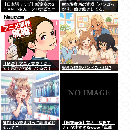
【日本語ラップ】舐達麻のG-
熊本避難所の皆様「パンばっ
PLANTSさん、ソロデビュー
かり。飽き飽きしてる」
【解決】アニメ業界「助け
好きな惣菜パンベスト3は?
て！原作が枯渇してるの！」
←いや既存作品の2期やった
ら良いよね？
髭剃りの替え刃って高過ぎじ
【衝撃画像】昔の『深夜アニ
ゃね？？
メ』が凄すぎるwww「母親