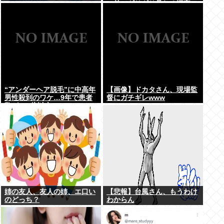
の前でギリギリ見れる深夜ア
ニメ」がこちら…この名作ア
ニメは…
“アンダーヘア脱毛”に中高年
【画像】ドカタさん、現場監
男性殺到のワケ…9年で患者
督にガチギレwww
数が200倍以上
姉の友人、友人の姉、エ口い
【悲報】台風さん、もうわけ
のどっち？
わからん