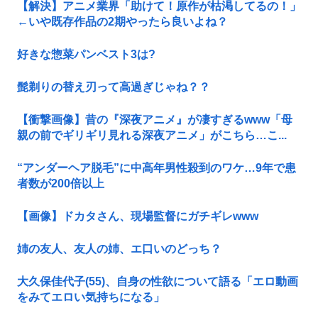
【解決】アニメ業界「助けて！原作が枯渇してるの！」
←いや既存作品の2期やったら良いよね？
好きな惣菜パンベスト3は?
髭剃りの替え刃って高過ぎじゃね？？
【衝撃画像】昔の『深夜アニメ』が凄すぎるwww「母
親の前でギリギリ見れる深夜アニメ」がこちら…こ...
“アンダーヘア脱毛”に中高年男性殺到のワケ…9年で患
者数が200倍以上
【画像】ドカタさん、現場監督にガチギレwww
姉の友人、友人の姉、エ口いのどっち？
大久保佳代子(55)、自身の性欲について語る「エロ動画
をみてエロい気持ちになる」