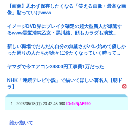
【画像】思わず保存したくなる「笑える画像・最高な画
像」貼っていけwww
イメージDVD界にブレイク確定の超大型新人が爆誕す
るwww黒髪清純乙女・黒川結、顔もカラダも演技...
新しい職場でだんだん自分の無能さがバレ始めて優しか
った周りの人たちが徐々に冷たくなっていく時って...
ヤマダで今エアコン39800円工事費1万だった
NHK「連続テレビ小説」で描いてほしい著名人【朝ド
ラ】
1 : 2026/05/18(月) 20:42:45.980
ID:4kNjAF990
誰か抱いて