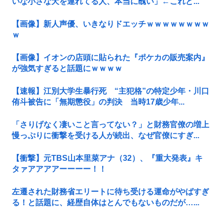
いな小さな犬を連れてる人、本当に醜い」←これど...
【画像】新人声優、いきなりドエッチｗｗｗｗｗｗｗｗ
ｗ
【画像】イオンの店頭に貼られた『ポケカの販売案内』
が強気すぎると話題にｗｗｗｗ
【速報】江別大学生暴行死 “主犯格”の特定少年・川口
侑斗被告に「無期懲役」の判決 当時17歳少年...
「さりげなく凄いこと言ってない？」と財務官僚の増上
慢っぷりに衝撃を受ける人が続出、なぜ官僚にすぎ...
【衝撃】元TBS山本里菜アナ（32）、『重大発表』キ
タァアアアアーーーー！！
左遷された財務省エリートに待ち受ける運命がやばすぎ
る！と話題に、経歴自体はとんでもないものだが…...