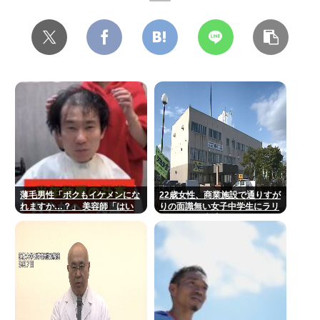
薄毛男性「ボクもイケメンにな
22歳女性、商業施設で通りすが
れますか…？」 美容師「はい
りの面識無い女子中学生にラリ
っ！なれますよ 」
アットして逮捕される