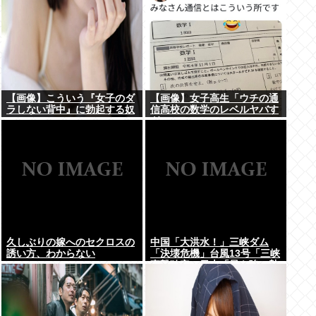
【画像】こういう『女子のダ
【画像】女子高生「ウチの通
ラしない背中』に勃起する奴
信高校の数学のレベルヤバす
www
ぎｗｗｗ」
久しぶりの嫁へのセクロスの
中国「大洪水！」三峡ダム
誘い方、わからない
「決壊危機」台風13号「三峡
直撃確定」日本「最も強い勢
力で接近！（伊勢湾台風級」
台風13号と15号「中国本土で
ぶつかり合う（前代未聞」→