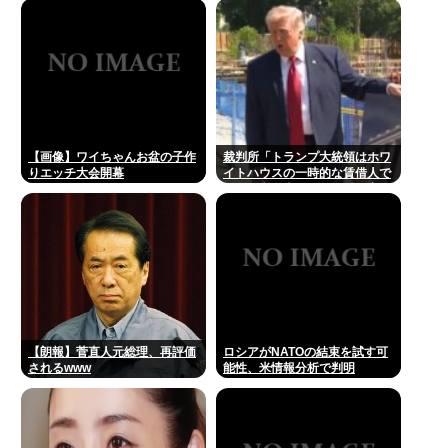
【画像】ワイちゃんお盆の子作
裁判所「トランプ大統領はホワ
りエッチ大会開幕
イトハウスの一時的な賃借人で
あり、所有者ではない」、宴会
場建設の工事差し止め命令
【朗報】菅直人元総理、再評価
ロシアがNATOの結束を試す可
されるwww
能性、米情報分析で判明