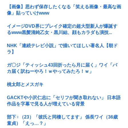
【画像】思わず保存したくなる「笑える画像・最高な画
像」貼っていけwww
イメージDVD界にブレイク確定の超大型新人が爆誕す
るwww黒髪清純乙女・黒川結、顔もカラダも演技...
NHK「連続テレビ小説」で描いてほしい著名人【朝ド
ラ】
ガ〇ジ「ティッシュ43回折ったら月に届く」ワイ「バ
カ届く訳ねーやろ！ｗやってみたろ！ｗ」
桃太郎とメスガキ
GACKTや小沢仁志に「セリフが聞き取れない」 日本語
作品を字幕で見る人が増えている背景
部下♀（23）「彼氏と同棲してます」 係長ワイ（36歳
童貞）「えっ…？」