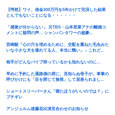
【愕然】ワイ、借金300万円を5年かけて完済した結果
とんでもないことになる・・・・・・
「感覚が分からない」 元TBS・山本里菜アナの離婚コ
メントに疑問の声… シャンパンタワーの超豪...
宮崎駿「心の穴を埋めるために、交配を重ねた毛虫みた
いな小さな犬を連れてる人、本当に醜い」←これど...
相手がどんなパイプ持っているかも知れないのに…
早めに予約した通路側の席に、見知らぬ母子が。車掌の
呼びかけにも「目を閉じて無視」して居座られまし...
ショートスリーパーさん「寝たほうがいいのでは？」に
ブチギレ
アンジュルム後藤花出演見合わせのお知らせ