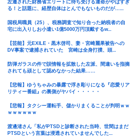
左遷された財務省エリートに待ち受ける運命がやばすぎ
る！と話題に、経歴自体はとんでもないものだが…...
国税局職員（25）、税務調査で知り合った納税者の自
宅に出入りしお小遣い1億5000万円頂戴するw...
【芸能】元EXILE・黒木啓司、妻・宮崎麗果被告への
DV事案で逮捕されていた 宮崎は全身打撲、頭...
防弾ガラスの件で誤情報を拡散した左派、間違いを指摘
されても頑として認めなかった結果……
【悲報】ゆうちゃみの暴露で浮き彫りになる『恋愛リア
リティー番組』の裏側がヤバイ・・・・・
【悲報】タクシー運転手、儲かりまくることが判明ｗｗ
ｗｗｗｗｗｗ
渡邊渚さん「私がPTSDと診断された当時、世間はまだ
PTSDという言葉は浸透されていませんでした...