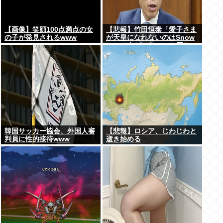
【画像】笑顔100点満点の女
【悲報】竹田恒泰「愛子さま
の子が発見されるwww
が天皇になれないのはSnow
Manに女がいないのと同じ」
X民「養子案はSnow Manに
竹田恒泰が入るようなもの」
韓国サッカー協会、外国人審
【悲報】ロシア、じわじわと
判員に性的接待www
逝き始める