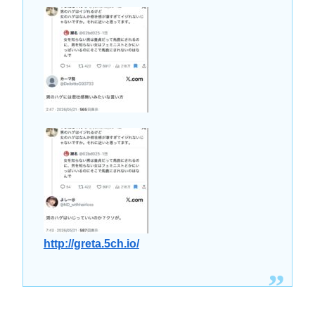
http://greta.5ch.io/