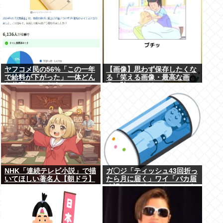
ヤフコメ民の56%「この一年
【画像】思わず保存したくな
で給料が下がった」一体どん
る「笑える画像・最高な画
な仕事してんだよこいつ
像」貼っていけwww
ら！？
NHK「連続テレビ小説」で描
ガ〇ジ「ティッシュ43回折っ
いてほしい著名人【朝ドラ】
たら月に届く」ワイ「バカ届
く訳ねーやろ！ｗやってみた
ろ！ｗ」