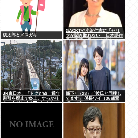
GACKTや小沢仁志に「セリ
桃太郎とメスガキ
フが聞き取れない」 日本語作
品を字幕で見る人が増えてい
る背景
JR東日本、「トクだ値」通年
部下♀（23）「彼氏と同棲し
割引を廃止で炎上。すっかり
てます」 係長ワイ（36歳童
金の亡者と成り下がったな
貞）「えっ…？」