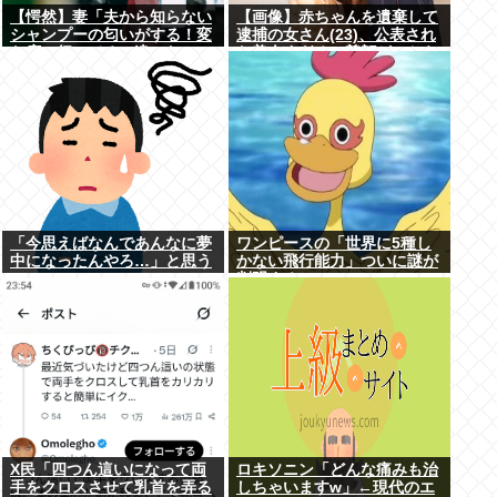
【愕然】妻「夫から知らない
【画像】赤ちゃんを遺棄して
シャンプーの匂いがする！変
逮捕の女さん(23)、公表され
な店に行ってるに違いな
た美人すぎるご尊顔がこちら
い！！！」探偵「調べたとこ
⇒www
ろ･･･」⇒結果ｗｗ
「今思えばなんであんなに夢
ワンピースの「世界に5種し
中になったんやろ…」と思う
かない飛行能力」ついに謎が
コンテンツ
判明するwww
X民「四つん這いになって両
ロキソニン「どんな痛みも治
手をクロスさせて乳首を弄る
しちゃいますw」←現代のエ