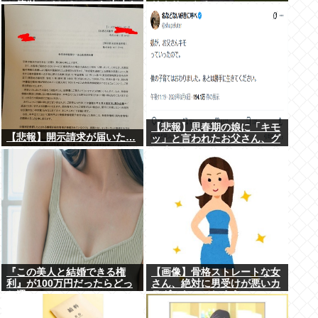
と簡単にイケる」 これ出来な
リクサーやろ…
いヤツはゲイ
【悲報】思春期の娘に「キモ
【悲報】開示請求が届いた…
ッ」と言われたお父さん、グ
レる
『この美人と結婚できる権
【画像】骨格ストレートな女
利』が100万円だったらどっ
さん、絶対に男受けが悪いカ
ち選ぶwww
ラダになってしまうｗｗｗ