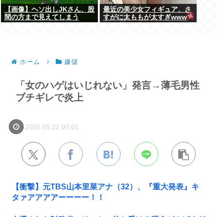
【画像】ヘソ出しJKさん、股
最近の美少女フィギュア、さ
間の方まで見えてしまう
すがに太ももが太すぎwww
www
ホーム
嫌儲
「女のハゲはいじれない」発言→薄毛男性
ブチギレで炎上
2026.05.22 00:01
【衝撃】元TBS山本里菜アナ（32）、『重大発表』キ
タァアアアアーーーー！！