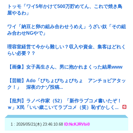
トッモ「ワイ5年かけて500万貯めてん、これで焼き鳥
屋やるわ」
ワイ「納豆と卵の組み合わせうめえ」うざい奴「その組
み合わせNGやで」
理容室経営て今から難しい？収入や資金、集客はどれく
らい必要？？
【画像】女子高生さん、男に抱かれまくった結果www
【芸能】Ado「びちょびちょびちょ アンチョビアタッ
ク！」 深夜のナゾ投稿...
【批判】ラノベ作家（52）「新作ラブコメ書いたぞ！
ｗ」X民「いい歳こいてラブコメ（笑）恥ずかしく...
1 : 2026/05/21(木) 23:46:10.68
ID:NcKJRVbi0