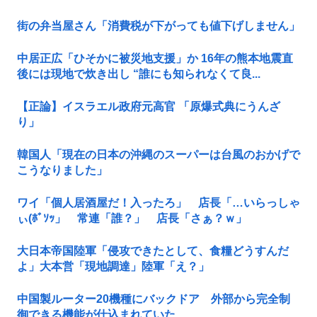
街の弁当屋さん「消費税が下がっても値下げしません」
中居正広「ひそかに被災地支援」か 16年の熊本地震直
後には現地で炊き出し “誰にも知られなくて良...
【正論】イスラエル政府元高官 「原爆式典にうんざ
り」
韓国人「現在の日本の沖縄のスーパーは台風のおかげで
こうなりました」
ワイ「個人居酒屋だ！入ったろ」 店長「…いらっしゃ
ぃ(ﾎﾞｿｯ」 常連「誰？」 店長「さぁ？ｗ」
大日本帝国陸軍「侵攻できたとして、食糧どうすんだ
よ」大本営「現地調達」陸軍「え？」
中国製ルーター20機種にバックドア 外部から完全制
御できる機能が仕込まれていた