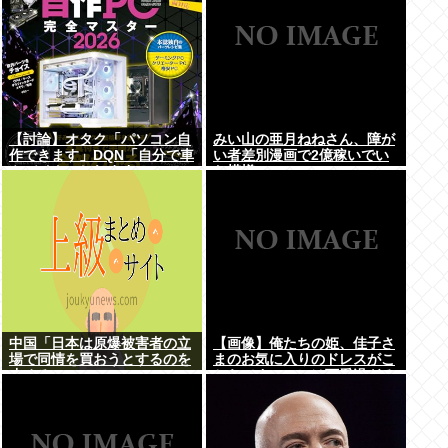
【討論】オタク「パソコン自
みい山の亜月ねねさん、障が
作できます」DQN「自分で車
い者差別漫画で2億稼いでい
やバイクいじれます」
た模様www
中国「日本は原爆被害者の立
【画像】俺たちの姫、佳子さ
場で同情を買おうとするのを
まのお気に入りのドレスがこ
止めろ」
ちらです←コレは可愛過ぎる
w w w w w w w w