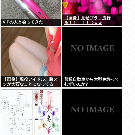
【画像】見せブラ、流行
VIPの人と会ってきた
る！！！！！⇒ｗｗ
【画像】現役アイドル、腋ス
普通自動車から大型免許って
ジが大変なことになってる
むずいんか?
www