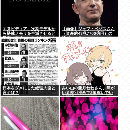
エヌビディア、次期モデルか
【画像】ジェフ・ベゾスさん
ら搭載メモリを半減させると
（資産約43兆7700億円）の
発表。突然メモリ余り始める
嫁がコチラwww
www
日本をダメにした総理大臣と
みい山の亜月ねねさん、障が
言えば？
い者差別漫画で2億稼いでい
た模様www