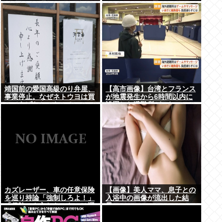
靖国前の愛国高級のり弁屋、
【高市画像】台湾とフランス
事業停止。なぜネトウヨは買
が地震発生から6時間以内に
ってあげなかったの？
設置した避難所がこれwww
カズレーザー、車の任意保険
【画像】美人ママ、息子との
を巡り持論「強制しろよ！」
入浴中の画像が流出した結
「保険にも入れないヤツは運
果・・・
転すんなよ」