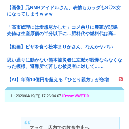
【画像】元NMBアイドルさん、表情もカラダもS♡X女
になってしまうｗｗｗ
「高市総理には愛想尽かした」コメ余りに農家が悲鳴
売値は生産原価の半分以下に…肥料代や燃料代は高...
【動画】ピザを食う松本まりかさん、なんかヤバい
思い通りに動かない熊本被災者に左派が我慢ならなくな
った模様、避難所で苦しむ被災者に対して……
【AI】年商10億円を超える「ひとり親方」が急増
1 : 2020/04/19(日) 17:26:04.67
ID:xxmVWETl0
マック、店内での飲食中止へ