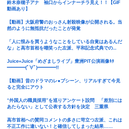
鈴木奈穂子アナ 袖口からインナーチラ見え！！【GIF
動画あり】
【動画】大阪府警のおっさん射殺映像が公開される。当
然のように無抵抗だったことが発覚
「人に恨みを買うようなことをしている自覚はあるんだ
な」と高市首相を嘲笑った左派、平和記念式典での...
Juice=Juice「めざましライブ」豊洲PIT公演画像ｷﾀ
━━━━(ﾟ∀ﾟ)━━━━!!
【動画】昔のドラマのレ●プシーン、リアルすぎて今見
ると完全にアウト
“外国人の職員採用”を巡りアンケート設問 「差別には
あたらない」として公表する方針を決定 三重県
高市首相への賛同コメントの多さに苛立つ左派、これは
不正工作に違いない！と確信してしまった結果……