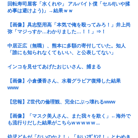
回転寿司屋客「水くれや」 アルバイト僕「セルf(いや揉
め事は避けよう)」→結果ｗｗ
【画像】具志堅用高「本気で俺を殴ってみろ！」井上尚
弥「マジっすか…わかりました…！！」⇒！
中居正広（無職）、熊本に多額の寄付していた。知人
「誰にも知られなくてもいい、と公表してない」
インコを見せてあげたおじいさん、捕まる
【画像】小倉優香さん、水着グラビア復帰した結果
www
【悲報】Z世代の倫理観、完全にぶっ壊れるwww
【画像】「マスク美人さん、また我々を欺く」←海外で
も流行りだした結果がこちらw w w w w ...
幼児どもが「ないのかよ！」「おいﾌｻﾞｹﾝﾅ！」とわめき