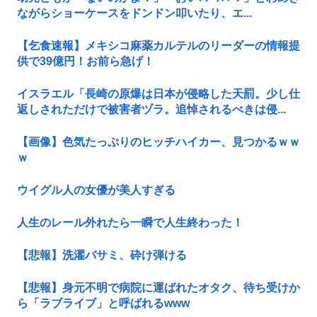
ながらショーケースをドンドン叩いたり、エ...
【乞食速報】メキシコ麻薬カルテルのリーダーの情報提
供で39億円！お前ら急げ！
イスラエル「長崎の原爆は日本が侵略した天罰。少し仕
返しされただけで被害者ヅラ。追悼されるべきは侵...
【画像】色気たっぷりのヒッチハイカー、見つかるｗｗ
ｗ
ウイグル人の女優が美人すぎる
人生のレール外れたら一瞬で人生終わった！
【悲報】洗濯バサミ、砕け弾ける
【悲報】身元不明で病院に運ばれたオタク、待ち受けか
ら「ラブライブ」と呼ばれるwww