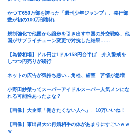
かつて650万部を誇った「週刊少年ジャンプ」、発行部
数が初の100万部割れ
規制強化で他国から譲歩を引き出す中国の外交戦略、他
国がサプライチェーン変更で対抗した結果……
【為替相場】ドル円は1ドル158円台半ば 介入警戒を
しつつ円売りが続行
ネットの広告が気持ち悪い…角栓、歯茎 苦情が急増
小野田紗栞ってスーパーアイドルスーパー人気メンにな
れる可能性あったよな？
【画像】大企業「働きたくない人へ」←10万いいね！
【画像】東出昌大の再婚相手の体があまりにすごいｗｗ
ｗ