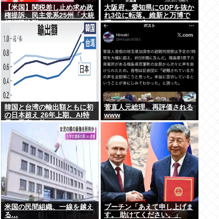
【米国】関税差し止め求め政
大阪府、愛知県にGDPを抜か
権提訴、民主党系25州「大統
れ3位に転落。維新と万博で
領権限逸脱」
潤ってるはずじゃ…
韓国と台湾の輸出額ともに初
菅直人元総理、再評価される
の日本超え 26年上期、AI特
www
需の恩恵で差
米国の民間組織、一線を越え
プーチン「あえて申し上げま
る…
す。 助けてください。」