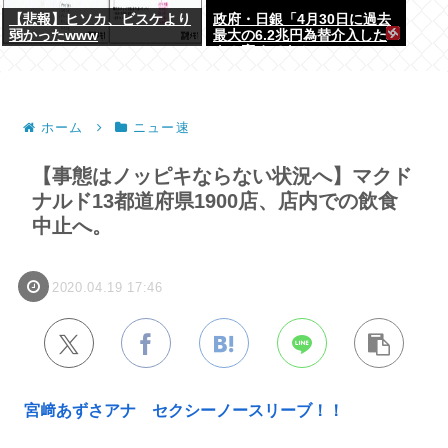
【悲報】ヒソカ、ビスケより
政府・日銀「4月30日に過去
弱かったwww
最大の6.2兆円為替介入した
よ！褒めてよ！」
ホーム
ニュー速
【事態はノッピキならない状況へ】マクド
ナルド13都道府県1900店、店内での飲食
中止へ。
2020.04.19 17:46
宮﨑あずさアナ セクシーノースリーブ！！