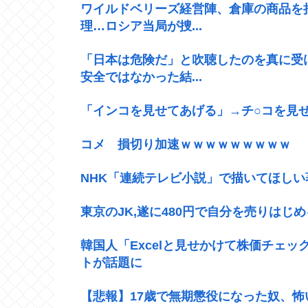
ワイルドベリーズ経営陣、倉庫の商品を
理…ロシア当局が捜...
「日本は危険だ」と吹聴したのを真に受
安全ではなかった結...
「インコを見せてあげる」→チ○コを見せ
コメ 損切り加速ｗｗｗｗｗｗｗｗｗ
NHK「連続テレビ小説」で描いてほし
東京のJK,遂に480円で自分を売りはじ
韓国人「Excelと見せかけて株価チェ
トが話題に
【悲報】17歳で無期懲役になった奴、怖