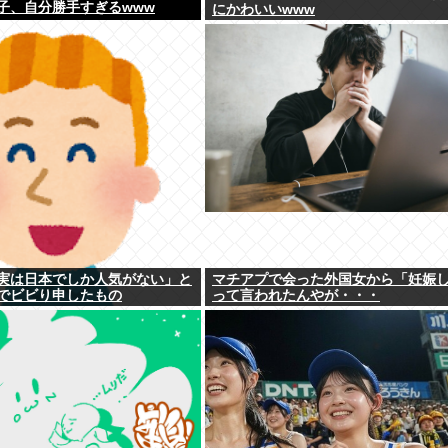
子、自分勝手すぎるwww
にかわいいwww
実は日本でしか人気がない」と
マチアプで会った外国女から「妊娠
でビビり申したもの
って言われたんやが・・・
ywywywywywywywyw