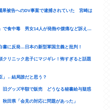
崎麗果被告へのDV事案で逮捕されていた 宮崎は
」で食中毒 男女14人が発熱や腹痛など訴え…
白書に反発…日本の新型軍国主義と批判！
須クリニック息子にマジギレ！怖すぎると話題
臣」←結局誰だと思う？
 旧グッズ半額で販売 どうなる秘書給与疑惑
 秋田県「会見の対応に問題があった」