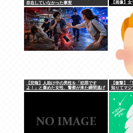
【画像】女
存在していなかった事実
【悲報】人助け中の男性を「犯罪です
【衝撃】「
よ！」と責めた女性、警察が来た瞬間逃げ
知りてマジ
る
wywwywy