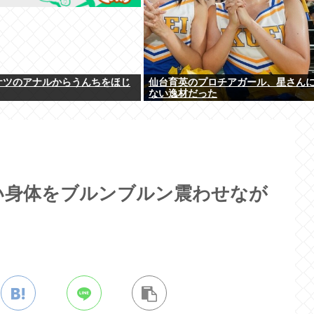
ケツのアナルからうんちをほじ
仙台育英のプロチアガール、星さん
ない逸材だった
い身体をブルンブルン震わせなが