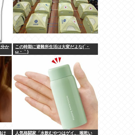
に分か
この時期に避難所生活は大変だよな(´・
ω・｀)
負け
人気格闘家「水飲むやつはゲイ、 喉乾い