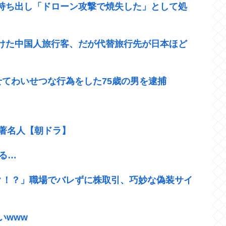
持ち出し「ドローン攻撃で焼失した」として処
けた中国人旅行客、だが代替旅行先が日本ほど
てわいせつな行為をした75歳の男を逮捕
い著名人【朝ドラ】
める…
ック！？」職場でバレずに株取引、巧妙な偽装サイ
いwww