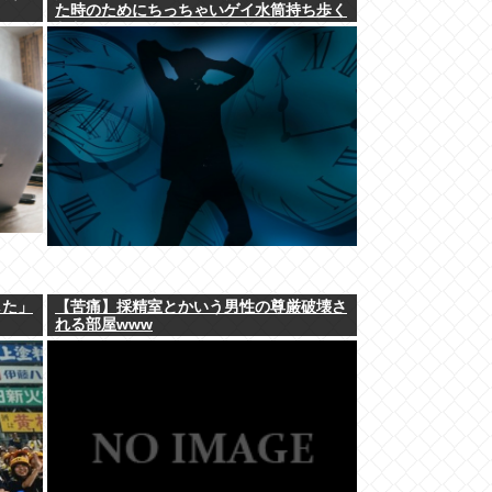
た時のためにちっちゃいゲイ水筒持ち歩く
とか。」
した」
【苦痛】採精室とかいう男性の尊厳破壊さ
れる部屋www