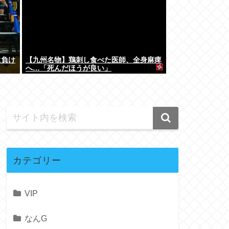
に負け
【九州名物】鶏刺し食べた医師、全身麻痺
へ…「死んだほうが良い」
カテゴリー
VIP
なんG