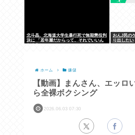
北斗晶、北海道大学生暴行死で無期懲役判
おんJ民の
決に 「若年層だからって、それでいいん
り出したい
だろうか」
ホーム
嫌儲
【動画】まんさん、エッロ
ら全裸ボクシング
2026.06.03 07:30