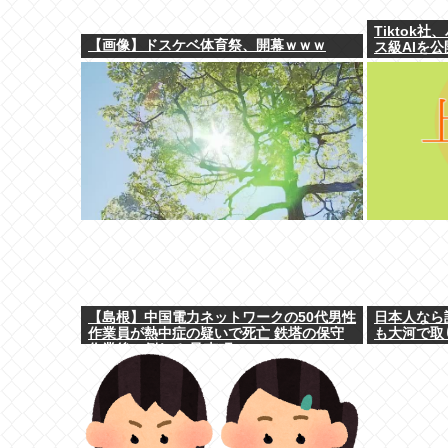
Tiktok
【画像】ドスケベ体育祭、開幕ｗｗｗ
ス級AIを公
【島根】中国電力ネットワークの50代男性
日本人なら
作業員が熱中症の疑いで死亡 鉄塔の保守
も大河で取
作業後に倒れる 邑南町