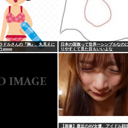
ラドルさんの『胸』、丸見えに
日本の国旗って世界一シンプルなの
うwww
りやすくて見た目もいいよな
【画像】最近のAV女優、アイドル顔