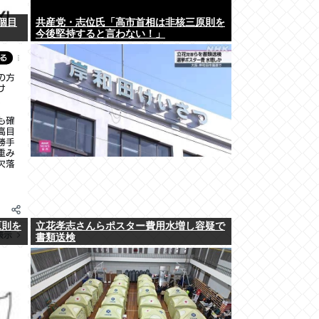
個目
共産党・志位氏「高市首相は非核三原則を
今後堅持すると言わない！」
原則を
立花孝志さんらポスター費用水増し容疑で
書類送検