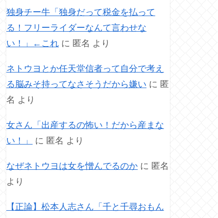
独身チー牛「独身だって税金を払って
る！フリーライダーなんて言わせな
い！」←これ
に
匿名
より
ネトウヨとか任天堂信者って自分で考え
る脳みそ持ってなさそうだから嫌い
に
匿
名
より
女さん「出産するの怖い！だから産まな
い！」
に
匿名
より
なぜネトウヨは女を憎んでるのか
に
匿名
より
【正論】松本人志さん「千と千尋おもん