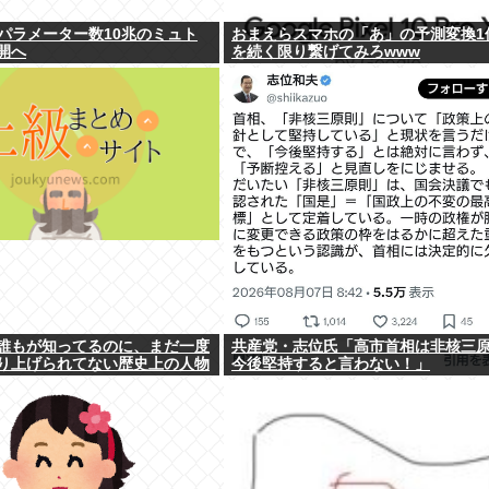
社、パラメーター数10兆のミュト
おまえらスマホの「あ」の予測変換1
開へ
を続く限り繋げてみろwww
誰もが知ってるのに、まだ一度
共産党・志位氏「高市首相は非核三
り上げられてない歴史上の人物
今後堅持すると言わない！」