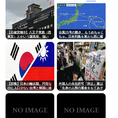
【石破悲報⚾】八王子実践（西
台風15号の動き、もうめちゃく
東京）とかいう謎高校、強い
ちゃ。日本列島を東から西に横
www
断
【悲報】日本の輸出額、円安な
外国人の永住許可「抑止」案は
のに人口少ない台湾と韓国に抜
「生身の人間の運命をもてあそ
かれてしまうwww
んでいる」 東京・高田馬場で反
対アピール