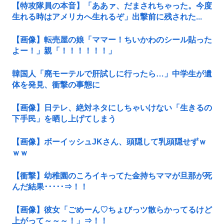
【特攻隊員の本音】「ああァ、だまされちゃった。今度
生れる時はアメリカへ生れるぞ」出撃前に残された...
【画像】転売屋の娘「ママー！ちいかわのシール貼った
よー！」親「！！！！！！」
韓国人「廃モーテルで肝試しに行ったら…」中学生が遺
体を発見、衝撃の事態に
【画像】日テレ、絶対ネタにしちゃいけない「生きるの
下手民」を晒し上げてしまう
【画像】ボーイッシュJKさん、頭隠して乳頭隠せずｗ
ｗｗ
【衝撃】幼稚園のころイキってた金持ちママが旦那が死
んだ結果･････⇒！！
【画像】彼女「ごめーん♡ちょびっツ散らかってるけど
上がって～～～！」⇒！！