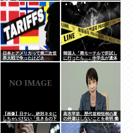
荷受け役か
ないのか？
日本とアメリカって第二次世
韓国人「廃モーテルで肝試し
界大戦で争ったけどさ
に行ったら…」中学生が遺体
を発見、衝撃の事態に
【画像】日テレ、絶対ネタに
高市早苗、歴代首相恒例の夏
しちゃいけない「生きるの下
の外遊はしないことを表明 働
手民」を晒し上げてしまう
かず連日終日公邸のもよう