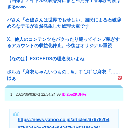
【画像】アイドル衣装を身にまとった井上春華が可愛す
ぎるwww
パさん「石破さんは世界でも珍しい、国民による石破辞
めるなデモが自然発生した総理大臣です」
X、他人のコンテンツをパクったり煽ってインプ稼ぎす
るアカウントの収益化停止。今後はオリジナル重視
【なのは】EXCEEDSの理念良いよね
ポルカ「麻衣ちゃんいつもの…///」ｷﾞ〇ｷﾞ〇麻衣「……
はぁ」
1 : 2026/06/03(水) 12:34:24.99
ID:2oe2KDH+r
https://news.yahoo.co.jp/articles/676782b4