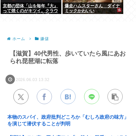
京都の団体「山を毎年『大』
爆走ハムスターさん ダイナ
って焼くのがキツイ。クラウ
ミックかわいい
ドファンディングで支援して
ください」
ホーム
嫌儲
【滋賀】40代男性、歩いていたら風にあお
られ琵琶湖に転落
2026.06.03 13:32
本物のスパイ、政府批判どころか「むしろ政府の味方」
を演じて潜伏することが判明