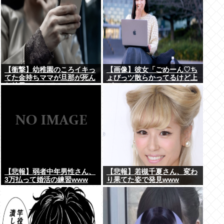
【衝撃】幼稚園のころイキっ
【画像】彼女「ごめーん♡ち
てた金持ちママが旦那が死ん
ょびっツ散らかってるけど上
だ結果･････⇒！！
がって～～～！」⇒！！
【悲報】弱者中年男性さん、
【悲報】若槻千夏さん、変わ
3万払って婚活の練習www
り果てた姿で発見www