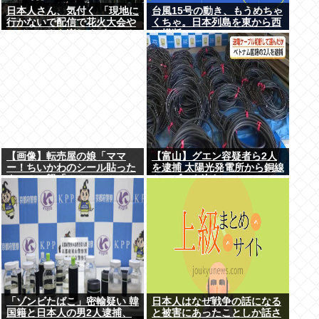
日本人さん、気付く 「現地に
台風15号の動き、もうめちゃ
行かないで配信で花火大会や
くちゃ。日本列島を東から西
フジロックを楽しめばいいん
に横断
だ」
【画像】転売屋の娘「ママ
【富山】グエン容疑者ら2人
ー！ちいかわのシール貼った
を逮捕 太陽光発電所から銅線
よー！」親「！！！！！！」
ケーブルを盗む
「ゾンビたばこ」密輸疑い 韓
日本人はなぜ戦争の話になる
国籍と日本人の男2人逮捕、
と被害にあったことしか話さ