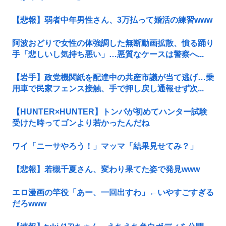
【悲報】弱者中年男性さん、3万払って婚活の練習www
阿波おどりで女性の体強調した無断動画拡散、憤る踊り
手「悲しいし気持ち悪い」…悪質なケースは警察へ...
【岩手】政党機関紙を配達中の共産市議が当て逃げ…乗
用車で民家フェンス接触、手で押し戻し通報せず次...
【HUNTER×HUNTER】トンパが初めてハンター試験
受けた時ってゴンより若かったんだね
ワイ「ニーサやろう！」マッマ「結果見せてみ？」
【悲報】若槻千夏さん、変わり果てた姿で発見www
エロ漫画の竿役「あー、一回出すわ」←いやすごすぎる
だろwww