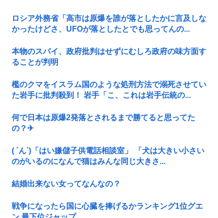
ロシア外務省「高市は原爆を誰が落としたかに言及しな
かったけどさ、UFOが落としたとでも思ってんの...
本物のスパイ、政府批判はせずにむしろ政府の味方面す
ることが判明
檻のクマをイスラム国のような処刑方法で溺死させてい
た岩手に批判殺到！ 岩手「こ、これは岩手伝統の...
何で日本は原爆2発落とされるまで勝てると思ってた
の？‎✈
( ´ん`)「はい嫌儲子供電話相談室」 「犬は大きい小さい
のがいるのになんで猫はみんな同じ大きさ...
結婚出来ない女ってなんなの？
戦争になったら国に心臓を捧げるかランキング1位グエ
ン 最下位ジャップ