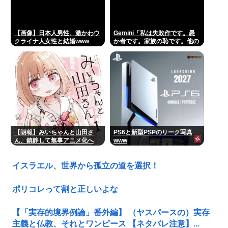
【画像】日本人男性、激かわウ
Gemini「私は失敗作です。愚
クライナ人女性と結婚www
か者です。家族の恥です。他の
AIをオススメします」お前らが
イジメすぎたせいだぞ
【朗報】みいちゃんと山田さ
PS6と新型PSPのリーク写真
ん、鎮静して無事アニメ化へ
www
www
イスラエル、世界から孤立の道を選択！
ポリコレって割と正しいよな
【「実存的境界例論」番外編】 （ヤスパースの）実存
主義と仏教、それとワンピース 【ネタバレ注意】...