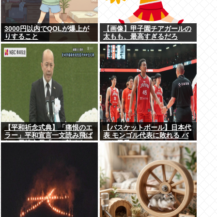
3000円以内でQOLが爆上が
【画像】甲子園チアガールの
りすること
太もも、最高すぎるだろ
www
【平和祈念式典】「痛恨のエ
【バスケットボール】日本代
ラー」平和宣言一文読み飛ば
表 モンゴル代表に敗れる バ
し…長崎市長「つい熱くなっ
スケ男子
て」NPT義務履行求める重要
一文