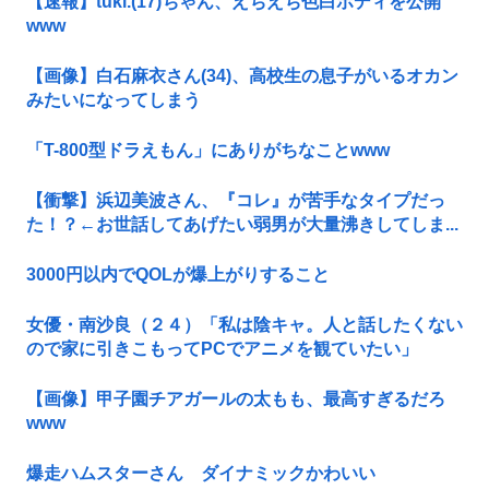
【速報】tuki.(17)ちゃん、えちえち色白ボディを公開
www
【画像】白石麻衣さん(34)、高校生の息子がいるオカン
みたいになってしまう
「T-800型ドラえもん」にありがちなことwww
【衝撃】浜辺美波さん、『コレ』が苦手なタイプだっ
た！？←お世話してあげたい弱男が大量沸きしてしま...
3000円以内でQOLが爆上がりすること
女優・南沙良（２４）「私は陰キャ。人と話したくない
ので家に引きこもってPCでアニメを観ていたい」
【画像】甲子園チアガールの太もも、最高すぎるだろ
www
爆走ハムスターさん ダイナミックかわいい