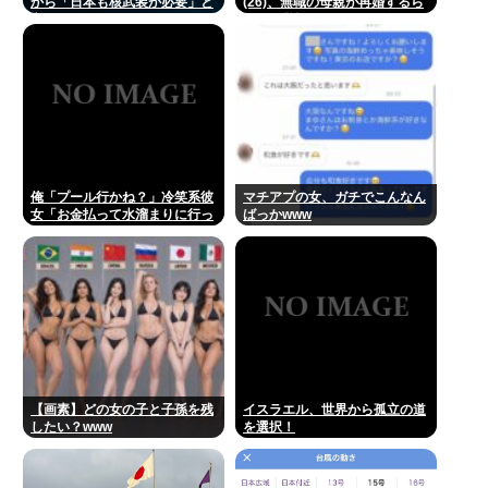
から「日本も核武装が必要」と
(26)、無職の母親が再婚するら
言われ発狂
しくて驚愕
俺「プール行かね？」冷笑系彼
マチアプの女、ガチでこんなん
女「お金払って水溜まりに行っ
ばっかwww
てどうすんの」→こういう女と
付き合ってられる？？
【画素】どの女の子と子孫を残
イスラエル、世界から孤立の道
したい？www
を選択！