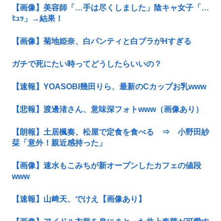
【画像】美容師「…手は尽くしました」陰キャ女子「…
ﾋｭｯ」→結果！
【画像】菊地姫奈、白パンティと白ブラがHすぎる
ガチで死にたい時ってどうしたらいいの？
【速報】YOASOBI幾田りら、最新のCカップお乳www
【悲報】渡邊渚さん、意味深フォトwww（画像あり）
【朗報】土居楓奏、松屋で定食を食べる ⇒ 小野田紗
栞「意外！親近感持った」
【画像】速水もこみちが新オープンしたカフェの値段
www
【速報】山﨑天、でけえ【画像あり】