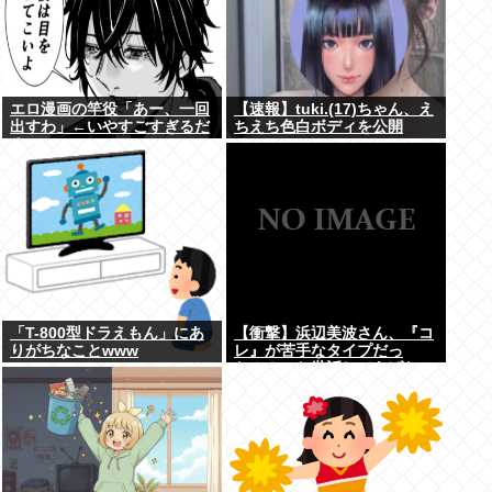
エロ漫画の竿役「あー、一回
【速報】tuki.(17)ちゃん、え
出すわ」←いやすごすぎるだ
ちえち色白ボディを公開
ろwww
www
「T-800型ドラえもん」にあ
【衝撃】浜辺美波さん、『コ
りがちなことwww
レ』が苦手なタイプだっ
た！？←お世話してあげたい
弱男が大量沸きしてしまうw
w w w w w w w w