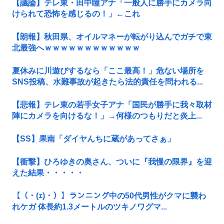
【議論】テレ東・田中瞳アナ「一般人に勝手にカメラ向
けられて恐怖を感じるの！」←これ
【朗報】秋田県、オイルマネーが転がり込んでガチで東
北最強へｗｗｗｗｗｗｗｗｗｗｗｗ
夏休みに川遊びするなら「ここ最高！」危ない場所を
SNS投稿、水難事故が起きたら法的責任を問われる...
【悲報】テレ東の若手女子アナ「国民が勝手に我々取材
陣にカメラを向けるな！」→何様のつもりだと炎上...
【SS】果南「ダイヤんちに蔵があってさぁ」
【衝撃】ひろゆきの奥さん、ついに『我慢の限界』を迎
えた結果・・・・・
【（・(ｪ)・）】ランニング中の50代男性がクマに襲わ
れケガ 体長約1.3メートルのツキノワグマ...