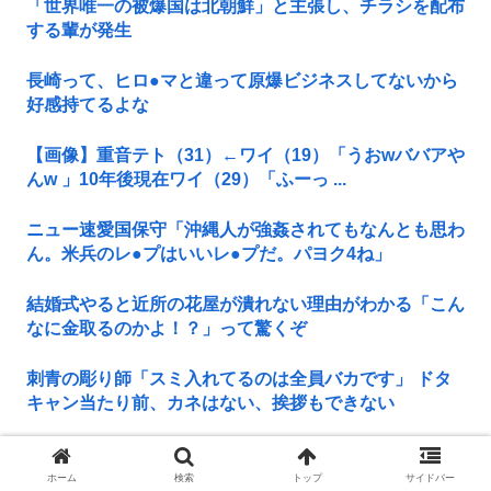
「世界唯一の被爆国は北朝鮮」と主張し、チラシを配布
する輩が発生
長崎って、ヒロ●マと違って原爆ビジネスしてないから
好感持てるよな
【画像】重音テト（31）←ワイ（19）「うおwババアや
んw 」10年後現在ワイ（29）「ふーっ ...
ニュー速愛国保守「沖縄人が強姦されてもなんとも思わ
ん。米兵のレ●プはいいレ●プだ。パヨク4ね」
結婚式やると近所の花屋が潰れない理由がわかる「こん
なに金取るのかよ！？」って驚くぞ
刺青の彫り師「スミ入れてるのは全員バカです」 ドタ
キャン当たり前、カネはない、挨拶もできない
ワイ、今日だけで2回風俗へ
ホーム
検索
トップ
サイドバー