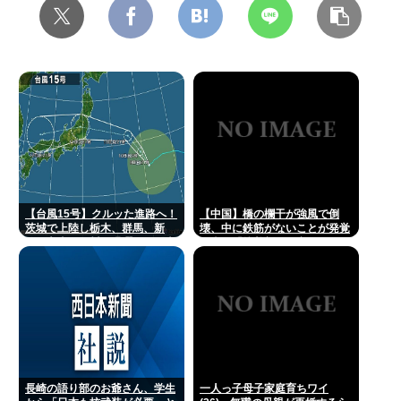
【台風15号】クルッた進路へ！
【中国】橋の欄干が強風で倒
茨城で上陸し栃木、群馬、新
壊、中に鉄筋がないことが発覚
潟、富山、石川を蹂躙して日本
＝当局「接着剤で固定した」
海へ
長崎の語り部のお爺さん、学生
一人っ子母子家庭育ちワイ