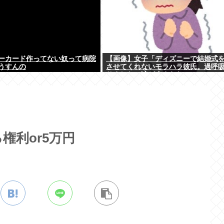
ーカード作ってない奴って病院
【画像】女子「ディズニーで結婚式
うすんの
させてくれないモラハラ彼氏。過呼
りました。涙が止まらない」
権利or5万円