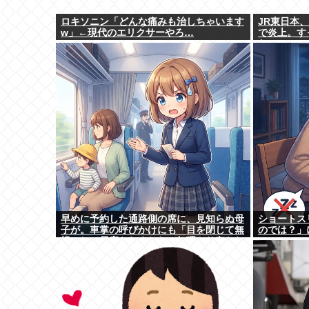
ロキソニン「どんな痛みも治しちゃいます
JR東日本
w」←現代のエリクサーやろ…
で炎上。す
な
早めに予約した通路側の席に、見知らぬ母
ショートス
子が。車掌の呼びかけにも「目を閉じて無
のでは？」
視」して居座られました。無理やり奪われ
た席は、結局“やったもん勝ち”になっ...