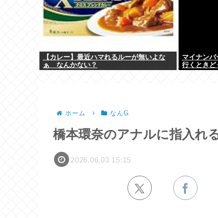
【カレー】最近ハマれるルーが無いよな
マイナンバ
ぁ なんかない？
行くときど
ホーム
なんG
橋本環奈のアナルに指入れる
2026.06.03 15:15