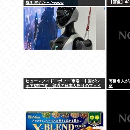
【画像】ギャ
辱を与えたったwww
ヒューマノイドロボット 市場「中国がシ
高橋名人が
ェア8割です」普通の日本人怒りのフェイ
意
クニュース認定へ…