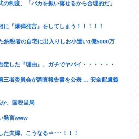
式の制度、「バカを振い落せるから合理的だ」
相に『爆弾発言』をしてしまう！！！！！
た納税者の自宅に出入りしお小遣い1億5000万
否定した『理由』、ガチでヤバイ・・・・・・
第三者委員会が調査報告書を公表 … 安全配慮義
艇か、国税当局
い発言www
た夫婦、こうなる⇒･･･！！！