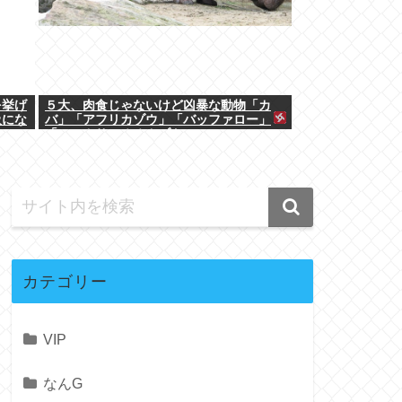
を挙げ
５大、肉食じゃないけど凶暴な動物「カ
吸にな
バ」「アフリカゾウ」「バッファロー」
「コーカサスオオカブト」
カテゴリー
VIP
なんG