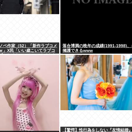
ノベ作家（52）「新作ラブコメ
落合博満の晩年の成績(1991-1998)
ｗ」X民「いい歳こいてラブコ
擁護できるwww
ずかしくないの？」←やめたれ
【驚愕】性行為をしない『友情結婚