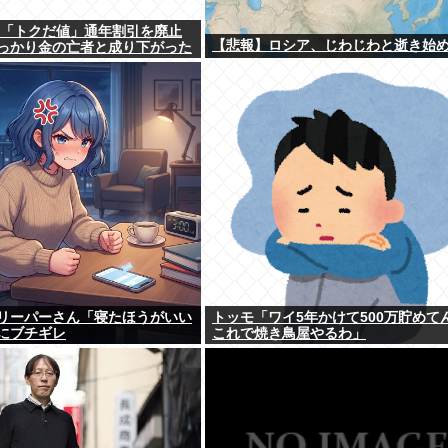
、「トクだ値」通年割引を廃止
【悲報】ロシア、じわじわと逝き始
っかり金の亡者と成り下がった
リーパーさん「寝たほうがいい
トッモ「ワイ5年かけて500万貯めて
にブチギレ
これで焼き鳥屋やるわ」