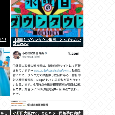
、ギリ
【速報】ダウンタウン浜田、とんでもない
発言www
』をし
小野田大臣(35)、またネット民相手に功績