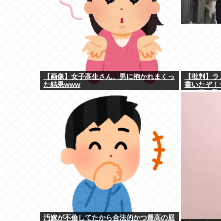
【画像】女子高生さん、男に抱かれまくっ
【批判】ラ
た結果www
書いたぞ！
メ（笑）恥
ｗと話題に
汚嫁が不倫してたから合法的かつ最高の屈