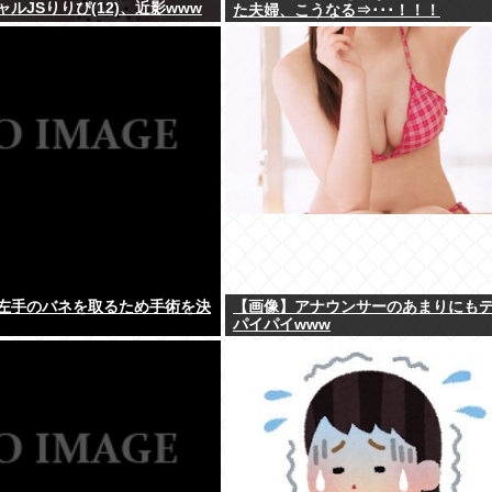
ルJSりりぴ(12)、近影www
た夫婦、こうなる⇒･･･！！！
左手のバネを取るため手術を決
【画像】アナウンサーのあまりにも
パイパイwww