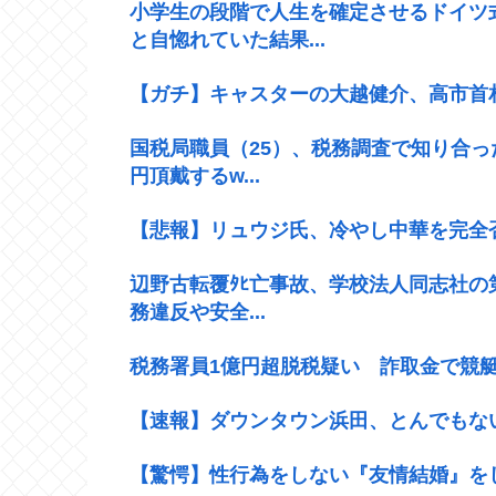
小学生の段階で人生を確定させるドイツ
と自惚れていた結果...
【ガチ】キャスターの大越健介、高市首
国税局職員（25）、税務調査で知り合っ
円頂戴するw...
【悲報】リュウジ氏、冷やし中華を完全
辺野古転覆ﾀﾋ亡事故、学校法人同志社の
務違反や安全...
税務署員1億円超脱税疑い 詐取金で競
【速報】ダウンタウン浜田、とんでもな
【驚愕】性行為をしない『友情結婚』をし