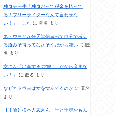
独身チー牛「独身だって税金を払って
る！フリーライダーなんて言わせな
い！」←これ
に
匿名
より
ネトウヨとか任天堂信者って自分で考え
る脳みそ持ってなさそうだから嫌い
に
匿
名
より
女さん「出産するの怖い！だから産まな
い！」
に
匿名
より
なぜネトウヨは女を憎んでるのか
に
匿名
より
【正論】松本人志さん「千と千尋おもん