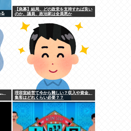
【急募】結局、どの政党を支持すれば良い
める
のか、議員、政治家は全員悪か
ん、
理容室経営て今から難しい？収入や資金、
集客はどれくらい必要？？