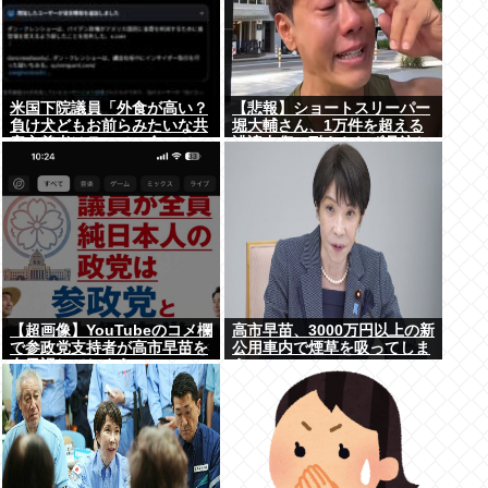
米国下院議員「外食が高い？
【悲報】ショートスリーパー
負け犬どもお前らみたいな共
堀大輔さん、1万件を超える
産主義者はラーメン食って
誹謗中傷に耐えられず号泣し
ろ」→炎上
てしまう
【超画像】YouTubeのコメ欄
高市早苗、3000万円以上の新
で参政党支持者が高市早苗を
公用車内で煙草を吸ってしま
在日認してしまうwww
う…