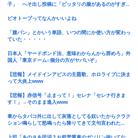
子」 へそ出し投稿に「ピッタリの服があるのがすぎ...
ビオトープってなんかいいよね
「腹パン」とかいう単語、いつの間にか使い方が変わっ
ていた・・・・・
日本人「ヤードポンド法、意味わからんから辞めろ」外
国人「東京ドーム○個分の方がヤバいぞ」
【悲報】メイドインアビスの主題歌、ホロライブに決ま
って大炎上www
【悲報】赤信号「止まって！」セレナ「セレナ行きま
す！」→そのまま進入www
車からタバコ外に出して灰落としてる奴いたからクラク
ション鳴らして怒鳴ったら降りてきて文句言われた...
上司「あのさあ田沼？お前営業車のガソリン抜いてな