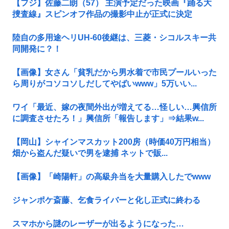
【フジ】佐藤二朗（57） 主演予定だった映画『踊る大
捜査線』スピンオフ作品の撮影中止が正式に決定
陸自の多用途ヘリUH-60後継は、三菱・シコルスキー共
同開発に？！
【画像】女さん「貧乳だから男水着で市民プールいった
ら周りがコソコソしだしてやばいwww」5万いい...
ワイ「最近、嫁の夜間外出が増えてる…怪しい…興信所
に調査させたろ！」興信所「報告します」⇒結果w...
【岡山】シャインマスカット200房（時価40万円相当）
畑から盗んだ疑いで男を逮捕 ネットで販...
【画像】「崎陽軒」の高級弁当を大量購入したでwww
ジャンポケ斎藤、乞食ライバーと化し正式に終わる
スマホから謎のレーザーが出るようになった…