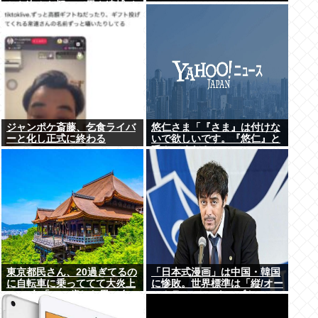
から盗んだ疑いで男を逮捕 ネ
ットで販売
ジャンポケ斎藤、乞食ライバ
悠仁さま「『さま』は付けな
ーと化し正式に終わる
いで欲しいです。『悠仁』と
呼んでください」
東京都民さん、20過ぎてるの
「日本式漫画」は中国・韓国
に自転車に乗っててて大炎上
に惨敗。世界標準は「縦/オー
www女「いい歳した男で自
ルカラー」の”ウェブトゥー
転車に乗るのは知的障がい者
ン”に
だけだよ？