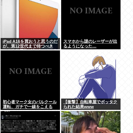
iPad A16を買おうと思うのだ
スマホから謎のレーザーが出
が、第12世代まで待つべき
るようになった…
か？まだ価格が上がっていく
ようなら、いま買っときたい
が…
初心者マーク女のパルクール
【衝撃】自転車屋でボッタク
運転、ガチで一線をこえる
られた結果www