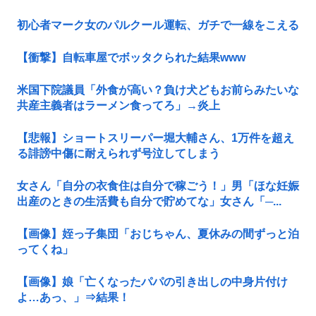
初心者マーク女のパルクール運転、ガチで一線をこえる
【衝撃】自転車屋でボッタクられた結果www
米国下院議員「外食が高い？負け犬どもお前らみたいな
共産主義者はラーメン食ってろ」→炎上
【悲報】ショートスリーパー堀大輔さん、1万件を超え
る誹謗中傷に耐えられず号泣してしまう
女さん「自分の衣食住は自分で稼ごう！」男「ほな妊娠
出産のときの生活費も自分で貯めてな」女さん「─...
【画像】姪っ子集団「おじちゃん、夏休みの間ずっと泊
ってくね」
【画像】娘「亡くなったパパの引き出しの中身片付け
よ…あっ、」⇒結果！