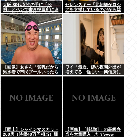
大阪 80代女性の手に「公
ゼレンスキー「北朝鮮がロシ
明」とペンで書き投票所に連
アを支援しているのだから韓
れて行き投票干渉 60女を送
国もウクライナを支援しろ」
検【いさ酒場】
【画像】女さん「貧乳だから
ワイ「最近、嫁の夜間外出が
男水着で市民プールいったら
増えてる…怪しい…興信所に
周りがコソコソしだしてやば
調査させたろ！」興信所「報
いwww」5万いいね
告します」⇒結果www
【岡山】シャインマスカット
【画像】「崎陽軒」の高級弁
200房（時価40万円相当）畑
当を大量購入したでwww