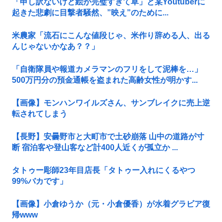
「申し訳ないけど絵が完璧すぎて草」と某Youtuberに
起きた悲劇に目撃者騒然、”映え”のために...
米農家「流石にこんな値段じゃ、米作り辞める人、出る
んじゃないかなあ？？」
「自衛隊員や報道カメラマンのフリをして泥棒を…」
500万円分の預金通帳を盗まれた高齢女性が明かす...
【画像】モンハンワイルズさん、サンブレイクに売上逆
転されてしまう
【長野】安曇野市と大町市で土砂崩落 山中の道路が寸
断 宿泊客や登山客など計400人近くが孤立か ...
タトゥー彫師23年目店長「タトゥー入れにくるやつ
99%バカです」
【画像】小倉ゆうか（元・小倉優香）が水着グラビア復
帰www