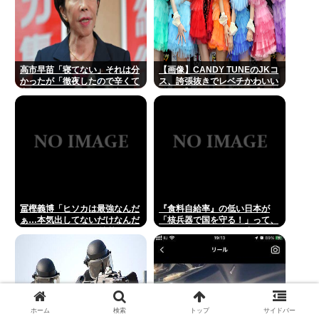
高市早苗「寝てない」それは分
【画像】CANDY TUNEのJKコ
かったが「徹夜したので辛くて
ス、誇張抜きでレベチかわいい
宿題やってません」って言う奴
www 【Pickup08082959】
高市早苗以外に見たことないの
だが
冨樫義博「ヒソカは最強なんだ
『食料自給率』の低い日本が
ぁ…本気出してないだけなんだ
「核兵器で国を守る！」って、
ぁ…」 こいつのこの情熱なんな
頭おかしくね？食べ物止められ
の？
たら終わりじゃん
ホーム
検索
トップ
サイドバー