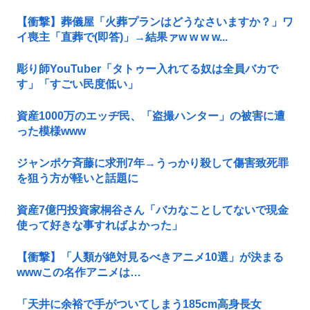
【衝撃】葬儀屋「火葬プランはどうなさいますか？」ワ
イ喪主「直葬で(即答)」→結果ァw w w w...
彫り師YouTuber「タトゥー入れてる奴は全員バカで
す」「すごい民度低い」
資産1000万のエッヂ民、「盗撮ハンター」の被害に遭
った模様www
ジャンポケ斉藤に求刑7年→うっかり殺して傷害致死罪
を狙う方が軽いと話題に
資産7億円投資家桐谷さん「バカなことしてないで現金
使って好きな事すればよかった」
【衝撃】「人類が絶対見るべきアニメ10選」が決まる
wwwこの名作アニメは…
「天井に余裕で手がついてしまう185cm高身長女