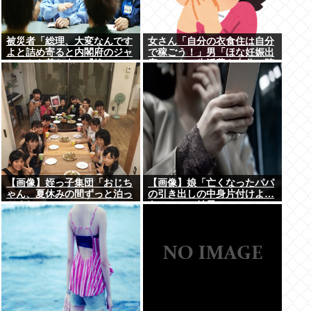
被災者「総理、大変なんです
女さん「自分の衣食住は自分
よと詰め寄ると内閣府のジャ
で稼ごう！」男「ほな妊娠出
ケットを着た人に『静かに 』
産のときの生活費も自分で貯
とすごまれた」
めてな」女さん「──世界か
ら色が消えた」
【画像】姪っ子集団「おじち
【画像】娘「亡くなったパパ
ゃん、夏休みの間ずっと泊っ
の引き出しの中身片付けよ…
てくね」
あっ、」⇒結果！