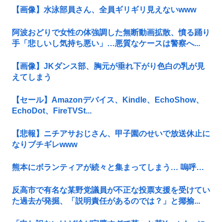
【画像】水泳部員さん、全員ギリギリ見えないwww
阿波おどりで女性の体強調した無断動画拡散、憤る踊り
手「悲しいし気持ち悪い」…悪質なケースは警察へ...
【画像】JKダンス部、胸元が垂れ下がり色白の乳が見
えてしまう
【セール】Amazonデバイス、Kindle、EchoShow、
EchoDot、FireTVSt...
【悲報】ニチアサおじさん、甲子園のせいで放送休止に
なりブチギレwww
熊本にボランティアが続々と集まってしまう… 嗚呼…
反高市で有名な某野党議員が不正な投票支援を受けてい
た過去が発掘、「説明責任があるのでは？」と揶揄...