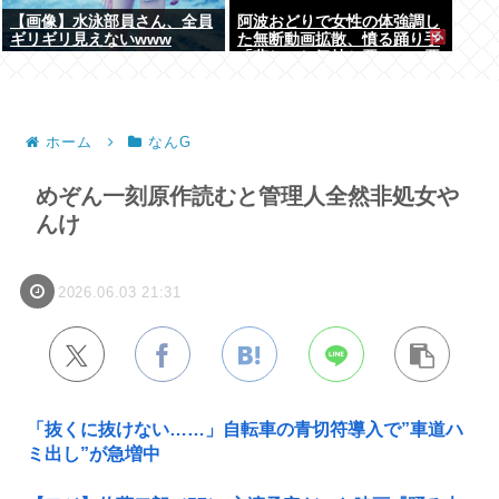
【画像】水泳部員さん、全員
阿波おどりで女性の体強調し
ギリギリ見えないwww
た無断動画拡散、憤る踊り手
「悲しいし気持ち悪い」…悪
質なケースは警察への相談検
討
ホーム
なんG
めぞん一刻原作読むと管理人全然非処女や
んけ
2026.06.03 21:31
「抜くに抜けない……」自転車の青切符導入で”車道ハ
ミ出し”が急増中