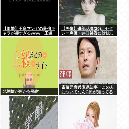
【衝撃】不良マンガの最強キ
【画像】磯部花凛(30)、セク
ャラが凄すぎるwww「王道
シー声優・井口裕香に対抗し
不良マンガの最強キャラTier
てしまうwww
表」完成する！！この最強キ
ャラは…
斎藤元彦兵庫県知事←この人
北朝鮮が何かを発射
についてなんG民が知ってる
こと