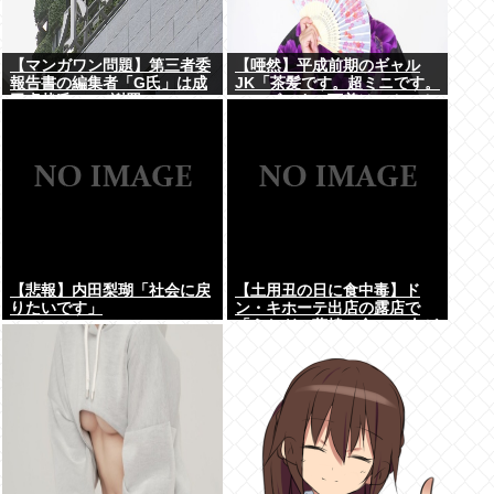
【マンガワン問題】第三者委
【唖然】平成前期のギャル
報告書の編集者「G氏」は成
JK「茶髪です。超ミニです。
田卓哉氏...Xで謝罪
ルーズです。下着はテカテカ
か豹柄です」⇒！！！
【悲報】内田梨瑚「社会に戻
【土用丑の日に食中毒】ド
りたいです」
ン・キホーテ出店の露店で
「うなぎの蒲焼」食べ14人が
発熱や下痢