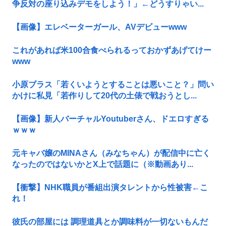
争反対の座り込みデモをしよう！」←どうすりゃい...
【画像】エレベーターガール、AVデビューwww
これがあれば米100合食べられるっておかずあげてけー
www
小原ブラス「若くいようとすることは悪いこと？」問い
かけに私見「若作りして20代の土俵で戦おうとし...
【画像】新人バーチャルYoutuberさん、ドエロすぎる
ｗｗｗ
元キャバ嬢のMINAさん（みなちゃん）が配信中に亡く
なったのではないかとX上で話題に（※動画あり...
【衝撃】NHK職員が番組出演タレントから性被害←こ
れ！
彼氏の部屋には 調理道具とか調味料が一切ないもんだ