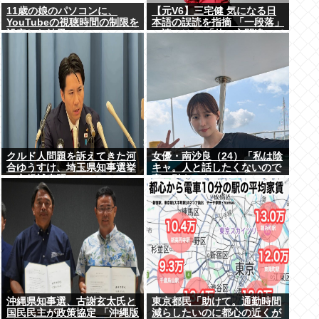
11歳の娘のパソコンに、
【元V6】三宅健 気になる日
YouTubeの視聴時間の制限を
本語の誤読を指摘 「一段落」
設定した結果
の読みは？ 「使い方間違って
るんだよなとか」
クルド人問題を訴えてきた河
女優・南沙良（24）「私は陰
合ゆうすけ、埼玉県知事選挙
キャ。人と話したくないので
に立候補表明www
家に引きこもってPCでアニ
メを観ていたい」
沖縄県知事選、古謝玄太氏と
東京都民「助けて。通勤時間
国民民主が政策協定 「沖縄版
減らしたいのに都心の近くが