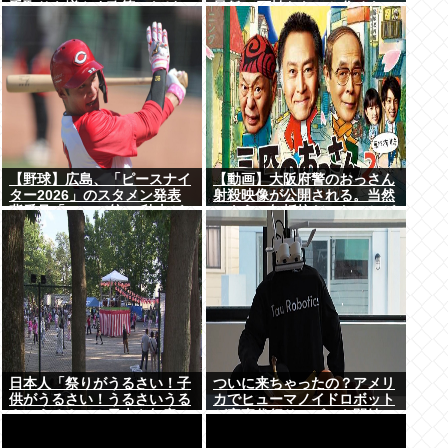
手取りを増やす政策」など5
最低10万払わないと住めない
項目
の」
【野球】広島、「ピースナイ
【動画】大阪府警のおっさん
ター2026」のスタメン発表
射殺映像が公開される。当然
背番号「86」で統一 秋山が
のように無抵抗だったことが
カープ移籍後初の4番 小園は
発覚
6番
日本人「祭りがうるさい！子
ついに来ちゃったの？アメリ
供がうるさい！うるさいうる
カでヒューマノイドロボット
さいうるさい！日本を無音の
が家事代行サービスを開始
世界にしろ」