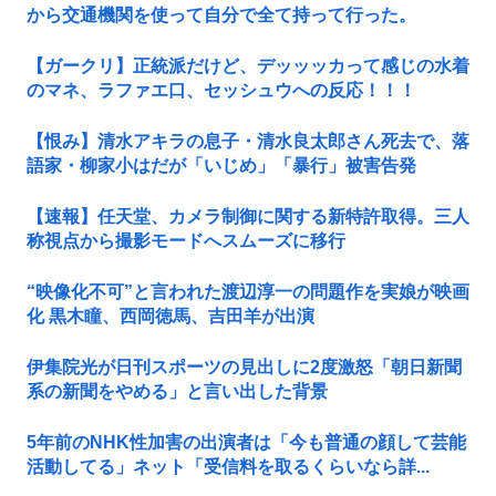
から交通機関を使って自分で全て持って行った。
【ガークリ】正統派だけど、デッッッカって感じの水着
のマネ、ラファエ口、セッシュウへの反応！！！
【恨み】清水アキラの息子・清水良太郎さん死去で、落
語家・柳家小はだが「いじめ」「暴行」被害告発
【速報】任天堂、カメラ制御に関する新特許取得。三人
称視点から撮影モードへスムーズに移行
“映像化不可”と言われた渡辺淳一の問題作を実娘が映画
化 黒木瞳、西岡徳馬、吉田羊が出演
伊集院光が日刊スポーツの見出しに2度激怒「朝日新聞
系の新聞をやめる」と言い出した背景
5年前のNHK性加害の出演者は「今も普通の顔して芸能
活動してる」ネット「受信料を取るくらいなら詳...