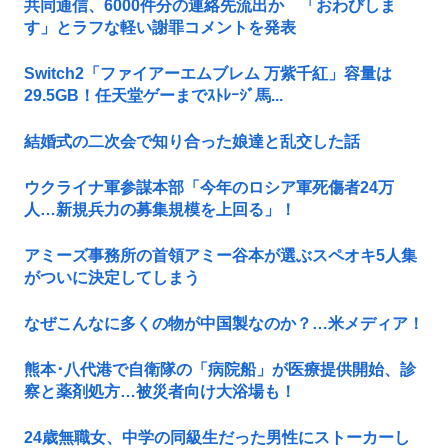
共同通信、6000件分の連絡先流出か 「おわびしま
す」とラフな軽い謝罪コメントを発表
Switch2「ファイアーエムブレム 万紫千紅」容量は
29.5GB！任天堂ゲーまでｽﾄﾚｰｼﾞ馬...
結婚式の二次会で知り合った娘達と乱交した話
ウクライナ軍参謀本部「今年のロシア軍死傷者24万
人…新規兵力の募集規模を上回る」！
アミーズ事務所の首領アミー谷本が選ぶスペオキ5人集
がついに決定してしまう
なぜこんなに多くの物が中国製なのか？…米メディア！
熊本･八代港で自衛隊の「病院船」が医療提供開始、診
察と薬剤処方…被災者向け大浴場も！
24歳無職女、中学の同級生だった男性にストーカーし