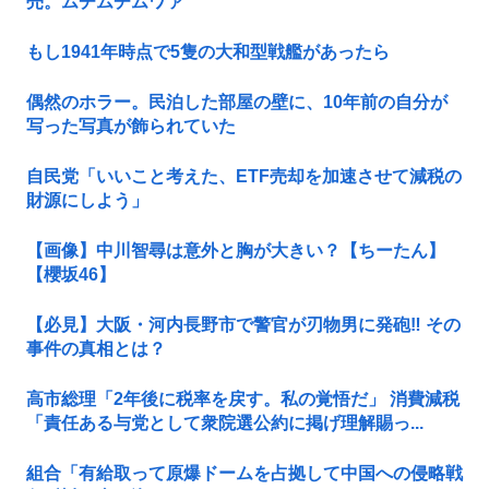
売。ムチムチムワァ
もし1941年時点で5隻の大和型戦艦があったら
偶然のホラー。民泊した部屋の壁に、10年前の自分が
写った写真が飾られていた
自民党「いいこと考えた、ETF売却を加速させて減税の
財源にしよう」
【画像】中川智尋は意外と胸が大きい？【ちーたん】
【櫻坂46】
【必見】大阪・河内長野市で警官が刃物男に発砲‼ その
事件の真相とは？
高市総理「2年後に税率を戻す。私の覚悟だ」 消費減税
「責任ある与党として衆院選公約に掲げ理解賜っ...
組合「有給取って原爆ドームを占拠して中国への侵略戦