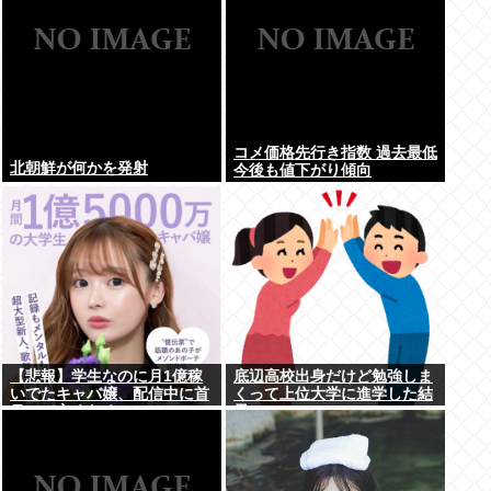
コメ価格先行き指数 過去最低
北朝鮮が何かを発射
今後も値下がり傾向
【悲報】学生なのに月1億稼
底辺高校出身だけど勉強しま
いでたキャバ嬢、配信中に首
くって上位大学に進学した結
吊って亡くなる
果w