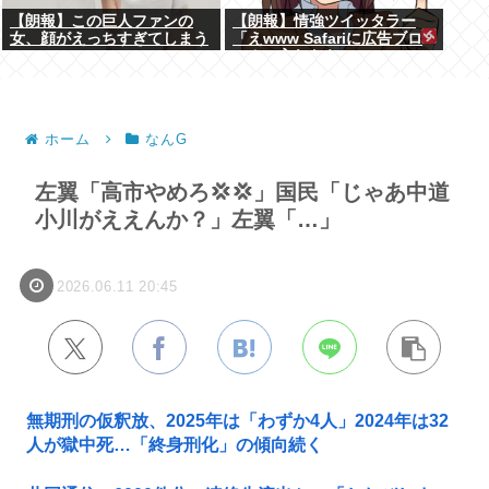
【朗報】この巨人ファンの
【朗報】情強ツイッタラー
女、顔がえっちすぎてしまう
「えwww Safariに広告ブロ
www
ッカー入れたらyoutube
premium要らんやん。笑」
ホーム
なんG
左翼「高市やめろ💢💢」国民「じゃあ中道
小川がええんか？」左翼「…」
2026.06.11 20:45
無期刑の仮釈放、2025年は「わずか4人」2024年は32
人が獄中死…「終身刑化」の傾向続く