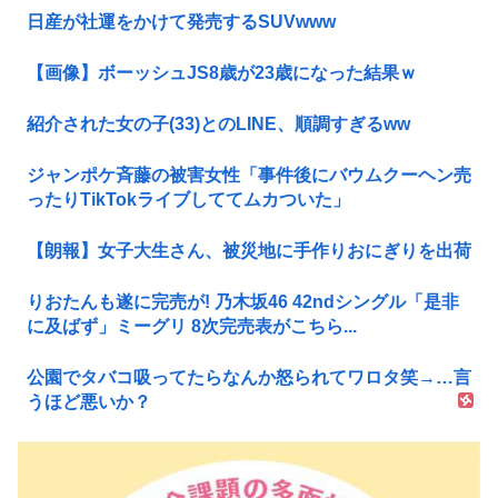
日産が社運をかけて発売するSUVwww
【画像】ボーッシュJS8歳が23歳になった結果ｗ
紹介された女の子(33)とのLINE、順調すぎるww
ジャンポケ斉藤の被害女性「事件後にバウムクーヘン売
ったりTikTokライブしててムカついた」
【朗報】女子大生さん、被災地に手作りおにぎりを出荷
りおたんも遂に完売が! 乃木坂46 42ndシングル「是非
に及ばず」ミーグリ 8次完売表がこちら...
公園でタバコ吸ってたらなんか怒られてワロタ笑→…言
うほど悪いか？