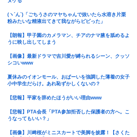
ヌケる
(ヽ´ん`)「ごちうさのマヤちゃんで抜いたら水溶き片栗
粉みたいな精液出てきて我ながらビビった」
【朗報】甲子園のカメラマン、チアのナマ腋を舐めるよ
うに映し出してしまう
【画像】最新ドラマで吉川愛が縛られるシーン、クッソ
シコいwww
夏休みのイオンモール、おぱーいを強調した薄着の女子
小中学生だらけ。あれ恥ずかしくないの？
【悲報】平家を辞めたほうがいい理由www
【悲報】PTA会長「PTA参加拒否した保護者の方へ。こ
うなってもいい？」
【画像】川﨑桜がミニスカートで美脚を披露！【さくた