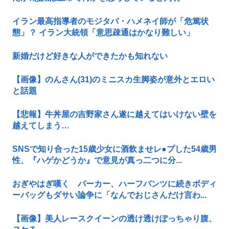
イラン最高指導者のモジタバ・ハメネイ師が「危篤状
態」？ イラン大統領「意思疎通はかなり難しい」
新婚だけど好きな人ができたかも知れない
【画像】のんさん(31)のミニスカ生脚姿が意外とエロい
と話題
【悲報】牛丼屋の吉野家さん遂に越えてはいけない壁を
越えてしまう…
SNSで知り合った15歳少女に酒飲ませレ●プした54歳男
性、『ハゲかどうか』で意見が真っ二つに分...
おぎやはぎ嘆く パーカー、ハーフパンツに続きボディ
ーバッグもダサい論争に「なんでおじさんだけ言わ...
【画像】美人レースクイーンの透け透けぽっちゃり腹、