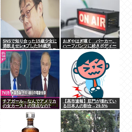
SNSで知り合った15歳少女に
おぎやはぎ嘆く パーカー、
酒飲ませレ●プした54歳男
ハーフパンツに続きボディー
性、『ハゲかどうか』で意見
バッグもダサい論争に「なん
が真っ二つに分かれる
でおじさんだけ言われる
の？」
チアガール←なんでアメリカ
【高市速報】肛門が壊れてい
の女カーストの頂点なの?
る日本人の割合→29.5%