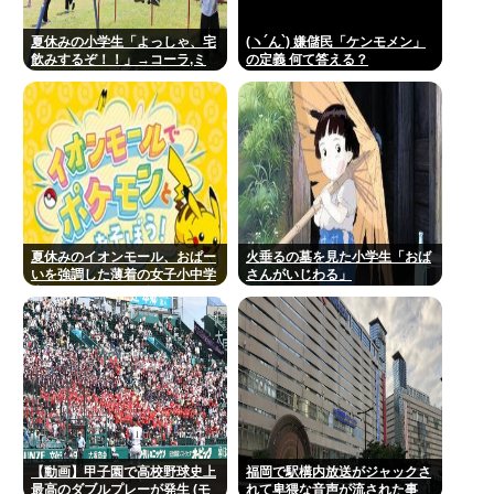
夏休みの小学生「よっしゃ、宅
(ヽ´ん`) 嫌儲民「ケンモメン」
飲みするぞ！！」→コーラ,ミ
の定義 何て答える？
ロ,カルピス！www
夏休みのイオンモール、おぱー
火垂るの墓を見た小学生「おば
いを強調した薄着の女子小中学
さんがいじわる」
生だらけ。あれ恥ずかしくない
の？
【動画】甲子園で高校野球史上
福岡で駅構内放送がジャックさ
最高のダブルプレーが発生 (モ
れて卑猥な音声が流された事