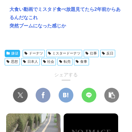
大食い動画でミスタド食べ放題見てたら2年前からあ
るんだなこれ
突然ブームになった感じか
嫌儲
ドーナツ
ミスタードーナツ
仕事
反日
思想
日本人
社会
転売
食事
シェアする