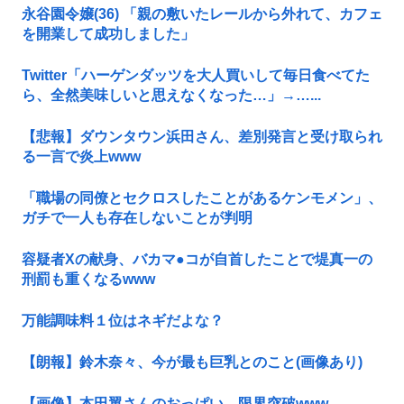
永谷園令嬢(36) 「親の敷いたレールから外れて、カフェ
を開業して成功しました」
Twitter「ハーゲンダッツを大人買いして毎日食べてた
ら、全然美味しいと思えなくなった…」→…...
【悲報】ダウンタウン浜田さん、差別発言と受け取られ
る一言で炎上www
「職場の同僚とセクロスしたことがあるケンモメン」、
ガチで一人も存在しないことが判明
容疑者Xの献身、バカマ●コが自首したことで堤真一の
刑罰も重くなるwww
万能調味料１位はネギだよな？
【朗報】鈴木奈々、今が最も巨乳とのこと(画像あり)
【画像】本田翼さんのおっぱい、限界突破www