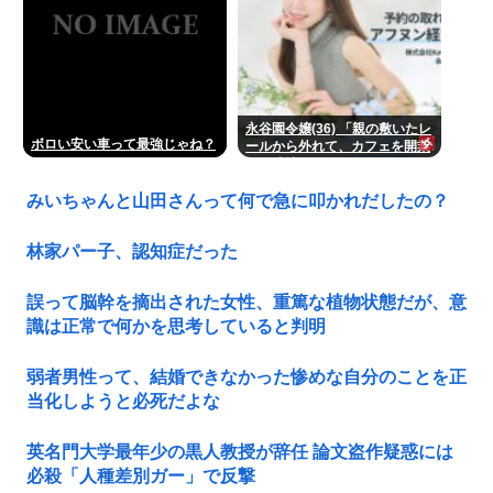
永谷園令嬢(36) 「親の敷いたレ
ボロい安い車って最強じゃね？
ールから外れて、カフェを開業
して成功しました」
みいちゃんと山田さんって何で急に叩かれだしたの？
林家パー子、認知症だった
誤って脳幹を摘出された女性、重篤な植物状態だが、意
識は正常で何かを思考していると判明
弱者男性って、結婚できなかった惨めな自分のことを正
当化しようと必死だよな
英名門大学最年少の黒人教授が辞任 論文盗作疑惑には
必殺「人種差別ガー」で反撃