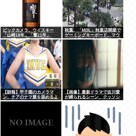
ビックカメラ、ウイスキー
秋葉、「MDL」秋葉店開業で
「山崎18年」「響21年」
ゲーミングキーボード、マウ
を”6万7100円”で抽選販売
ス、先着1000名無料配布で行
列。まだいけるぞ急げ!!
【朗報】甲子園のカメラマ
【画像】最新ドラマで吉川愛
ン、チアのナマ腋を舐めるよ
が縛られるシーン、クッソシ
うに映し出してしまう
コいwww