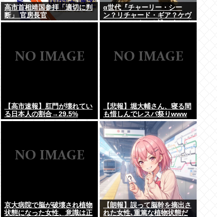
高市首相靖国参拝「適切に判
α世代『チャーリー・シー
断」 官房長官
ン？リチャード・ギア？ケヴ
ィン・コスナー？誰ですかそ
れ？？』何故なのか
【高市速報】肛門が壊れてい
【悲報】堀大輔さん、寝る間
る日本人の割合→29.5%
も惜しんでレスバ祭りwww
京大病院で脳が破壊され植物
【朗報】誤って脳幹を摘出さ
状態になった女性、意識は正
れた女性､重篤な植物状態だ