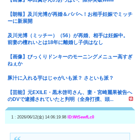
【朗報】及川光博が再婚＆パパへ！お相手妊娠でミッチ
ーに新展開
及川光博（ミッチー）（56）が再婚、相手は妊娠中。
前妻の檀れいとは18年に離婚し子供はなし
【画像】びっくりドンキーのモーニングメニュー高すぎ
ねぇか
豚汁に入れる芋はじゃがいも派？ さといも派？
【芸能】元EXILE・黒木啓司さん、妻・宮崎麗果被告へ
のDVで逮捕されていたと判明（全身打撲、頭...
1 : 2026/06/12(金) 14:06:19.98
ID:WtSewfLc0