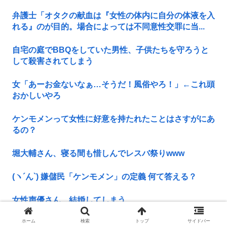
弁護士「オタクの献血は『女性の体内に自分の体液を入
れる』のが目的。場合によっては不同意性交罪に当...
自宅の庭でBBQをしていた男性、子供たちを守ろうと
して殺害されてしまう
女「あーお金ないなぁ…そうだ！風俗やろ！」←これ頭
おかしいやろ
ケンモメンって女性に好意を持たれたことはさすがにあ
るの？
堀大輔さん、寝る間も惜しんでレスバ祭りwww
(ヽ´ん`) 嫌儲民「ケンモメン」の定義 何て答える？
女性声優さん、結婚してしまう
ホーム
検索
トップ
サイドバー
一般的薄毛男性「ボクもイケメンになれますか…？」