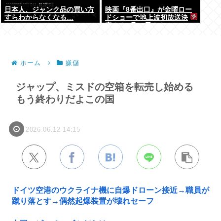
日本人、ジャンク品の買い方
映画『8番出口』が金曜ロー
すらわからなくなる…
ドショーで地上波初放送決
定！！8月28日！！
ホーム
嫌儲
ジャップ、ミスドの空箱を転売し始める
もう終わりだよこの国
2026.06.12 14:15
ドイツ空港のウクライナ機に自爆ドローン接近→職員が
蹴り落とす→偶然起爆装置が壊れセーフ