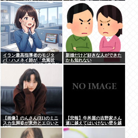
常なことが確認されおわる
が､意識は正常で何かを思考
していると判明
イラン最高指導者のモジタ
新婚だけど好きな人ができた
バ・ハメネイ師が「危篤状
かも知れない
態」？ イラン大統領「意思疎
通はかなり難しい」
【画像】のんさん(31)のミニ
【悲報】牛丼屋の吉野家さん
スカ生脚姿が意外とエロいと
遂に越えてはいけない壁を越
話題
えてしまう…