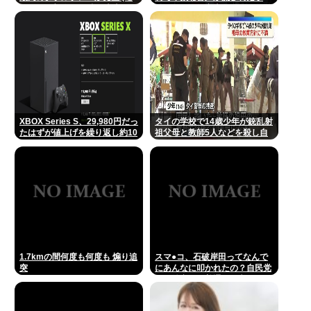
メンらの想像の25倍は史上最
件、やはり元音声は動ありの動
高)これもうプロ野球超えてる
画だった
だろ…
XBOX Series S、29,980円だっ
タイの学校で14歳少年が銃乱射
たはずが値上げを繰り返し約10
祖父母と教師5人などを殺し自
万円弱
殺
1.7kmの間何度も何度も 煽り追
スマ●コ、石破岸田ってなんで
突
にあんなに叩かれたの？自民党
の政治家だし普通に保守じゃん