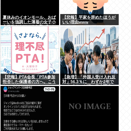
夏休みのイオンモール、おぱ
【悲報】平家を辞めたほうが
ーいを強調した薄着の女子小
いい理由www
中学生だらけ。あれ恥ずかし
くないの？
【悲報】PTA会長「PTA参加
【急増】「外国人受け入れ反
拒否した保護者の方へ。こう
対」56.3％に わずか2年で
なってもいい？」
20.7ポイント増、東大調査
「若い世代ほど増加」