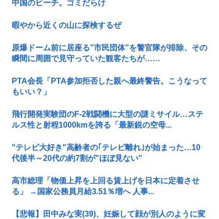
中国のビーチ。ゴミだらけ
暇やから近くの山に探検するぜ
原爆ドーム前に居座る”市民団体”を警官隊が排除、その
瞬間に周囲で見守っていた観客たちが……
PTA会長「PTA参加拒否した親へ最終警告。こうなって
もいい？」
飛行開発実験団のF-2戦闘機に大型の謎ミサイル…ステ
ルス性と射程1000kmを誇る「最新鋭の空母...
"テレビ大好き"高齢者の｢テレビ離れ｣が始まった…10
代後半～20代の約7割が"ほぼ見ない"
高市総理「物価上昇を上回る賃上げを日本に定着させ
る」 →国家公務員月給3.51％増へ 人事...
【悲報】田中みな実(39)、妊娠して顔が別人のように変