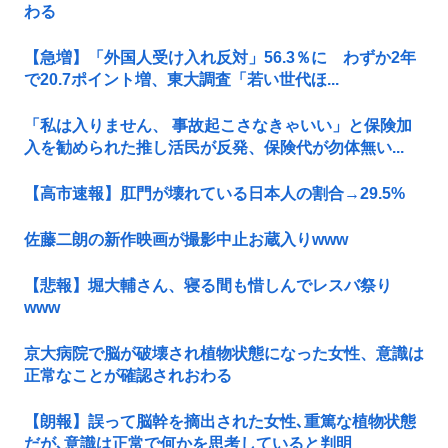
わる
【急増】「外国人受け入れ反対」56.3％に わずか2年
で20.7ポイント増、東大調査「若い世代ほ...
「私は入りません、 事故起こさなきゃいい」と保険加
入を勧められた推し活民が反発、保険代が勿体無い...
【高市速報】肛門が壊れている日本人の割合→29.5%
佐藤二朗の新作映画が撮影中止お蔵入りwww
【悲報】堀大輔さん、寝る間も惜しんでレスバ祭り
www
京大病院で脳が破壊され植物状態になった女性、意識は
正常なことが確認されおわる
【朗報】誤って脳幹を摘出された女性､重篤な植物状態
だが､意識は正常で何かを思考していると判明