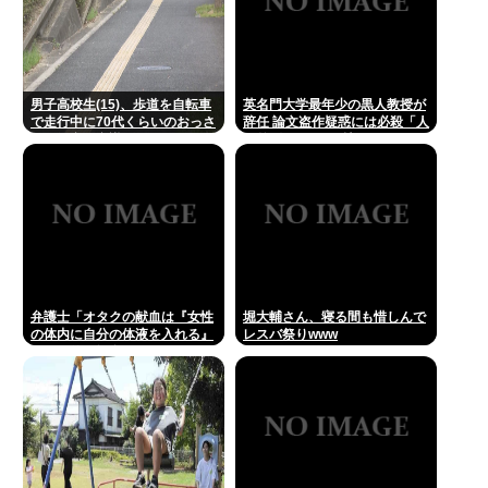
男子高校生(15)、歩道を自転車
英名門大学最年少の黒人教授が
で走行中に70代くらいのおっさ
辞任 論文盗作疑惑には必殺「人
んに衝突し意識不明にさせてし
種差別ガー」で反撃
まう
弁護士「オタクの献血は『女性
堀大輔さん、寝る間も惜しんで
の体内に自分の体液を入れる』
レスバ祭りwww
のが目的。場合によっては不同
意性交罪に当たる」