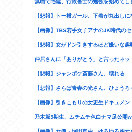
無職で宅建、行政書士の勉強を始めてし
【悲報】トー横ガール、下着が丸出しに
【画像】TBS若手女子アナのJK時代の
【悲報】女がドン引きするほど嫌いな趣
仲居さんに「ありがとう」と言ったネッ
【悲報】ジャンポケ斎藤さん、壊れる
【悲報】さらば青春の光さん、ひょうろ
【画像】引きこもりの女更生ドキュメン
乃木坂5期生、ムチムチ色白ナマ足公開w
【画像】女優・堀田真由、ゆるゆる胸元