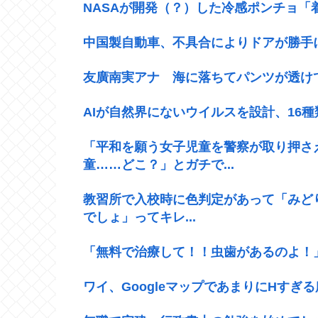
NASAが開発（？）した冷感ポンチョ「着
中国製自動車、不具合によりドアが勝手
友廣南実アナ 海に落ちてパンツが透けて
AIが自然界にないウイルスを設計、16
「平和を願う女子児童を警察が取り押さ
童……どこ？」とガチで...
教習所で入校時に色判定があって「みど
でしょ」ってキレ...
「無料で治療して！！虫歯があるのよ！
ワイ、GoogleマップであまりにΗすぎ