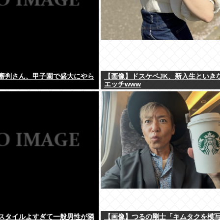
審判さん、甲子園で盛大にやら
【画像】ドスケベJK、新入生といき
エッチwww
スタイルよすぎて一般男性が隣
【画像】つるの剛士「キムタクを模