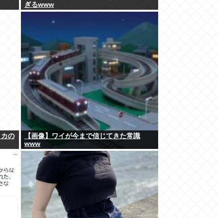
ぎるwww
リカの
【画像】ワイが今まで信じてきた常識
www