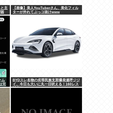
ると主
【画像】美人YouTuberさん、美化フィル
が困
ターが外れてぶっコ抜けwww
ーム
BYDスレ名物の劣等民族支那爆発連呼ジジ
は完
イ、今日も大いに丸一日吠える！160レス
以上