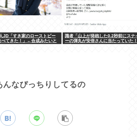
人JD「すき家のローストビー
識者「山上が発砲した0.2秒前にスナ
食べてきた！」←合成みたいと
ーの弾丸が安倍さんに当たっていた
w
これ。
あんなぴっちりしてるの