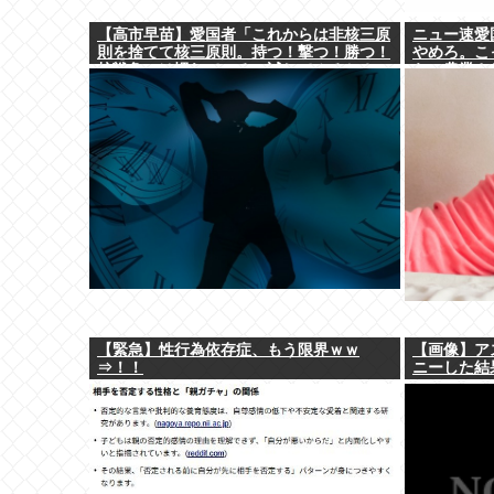
【高市早苗】愛国者「これからは非核三原
ニュー速愛
則を捨てて核三原則。持つ！撃つ！勝つ！
やめろ。こ
核戦争には慣れている、試してみるか？」
ら。農業さ
【緊急】性行為依存症、もう限界ｗｗ
【画像】ア
⇒！！
ニーした結