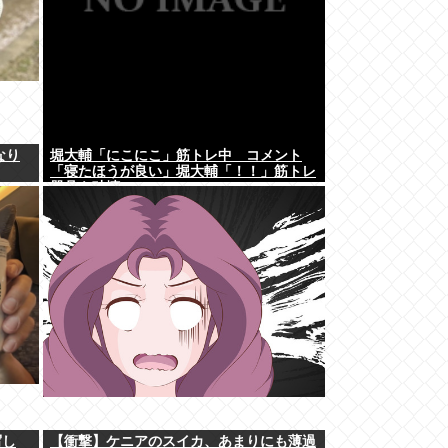
なり
堀大輔「にこにこ」筋トレ中 コメント
「寝たほうが良い」堀大輔「！！」筋トレ
器具を破壊
写し
【衝撃】ケニアのスイカ、あまりにも薄過