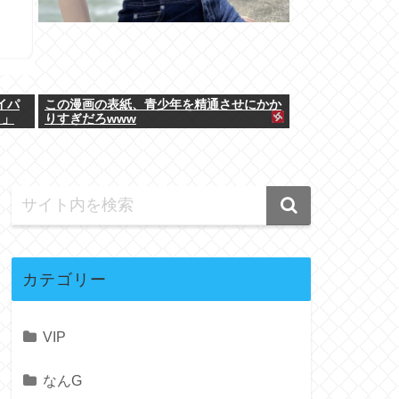
イパ
この漫画の表紙、青少年を精通させにかか
！」
りすぎだろwww
カテゴリー
VIP
なんG