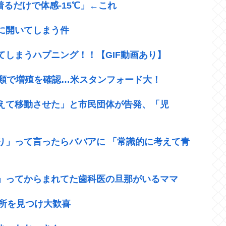
るだけで体感-15℃」←これ
に開いてしまう件
しまうハプニング！！【GIF動画あり】
種類で増殖を確認…米スタンフォード大！
えて移動させた」と市民団体が告発、「児
り」って言ったらババアに 「常識的に考えて青
」ってからまれてた歯科医の旦那がいるママ
る所を見つけ大歓喜