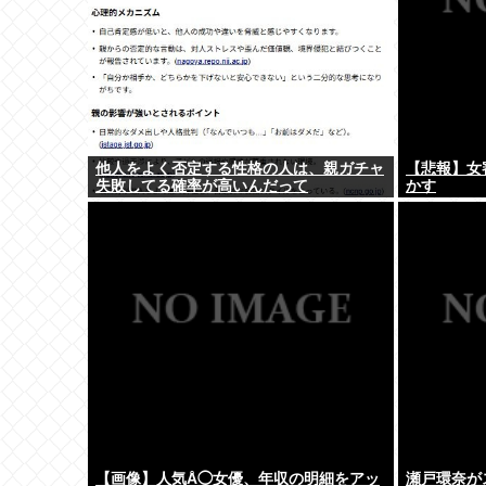
他人をよく否定する性格の人は、親ガチャ
【悲報】女
失敗してる確率が高いんだって
かす
【画像】人気Å◯女優、年収の明細をアッ
瀬戸環奈が