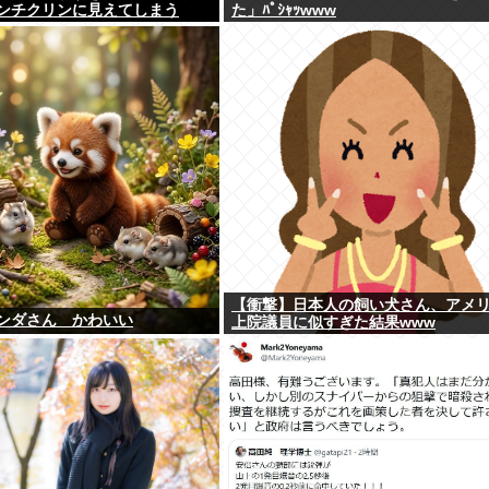
ンチクリンに見えてしまう
た」ﾊﾟｼｬｯwww
【衝撃】日本人の飼い犬さん、アメ
ンダさん かわいい
上院議員に似すぎた結果www