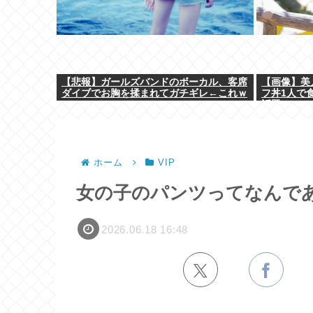
【悲報】ガールズバンドのボーカル、客席
【画像】美
ダイブでお胸を揉まれてガチギレ←これｗ
フ丼1人で
ｗ
話題にww
ホーム
VIP
女の子のパンツってなんで
2026.06.18 16:48