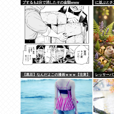
プするも2分で消したその金額www
に並ぶとチ
【黒豆】なんだよこの漫画ｗｗｗ【注意】
レッサーパ