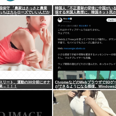
国保守 「農家はさっさと農業
韓国人「不正選挙の背後に中国がい
っちはカルローズでいいんだか
張する米国人教授に、韓国ネット民
れたら迷惑だ」
惑」
スリート、運動の30分前にオナ
ChromeなどのWebブラウザで3Dゲ
果→！！！
ができるようになる模様。Windows
全不要に