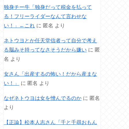
独身チー牛「独身だって税金を払って
る！フリーライダーなんて言わせな
い！」←これ
に
匿名
より
ネトウヨとか任天堂信者って自分で考え
る脳みそ持ってなさそうだから嫌い
に
匿
名
より
女さん「出産するの怖い！だから産まな
い！」
に
匿名
より
なぜネトウヨは女を憎んでるのか
に
匿名
より
【正論】松本人志さん「千と千尋おもん