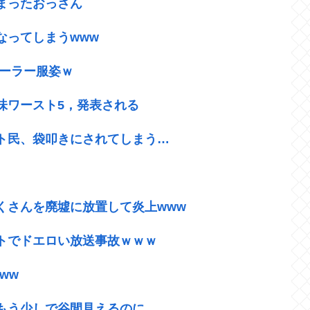
まったおっさん
なってしまうwww
セーラー服姿ｗ
味ワースト5，発表される
ト民、袋叩きにされてしまう…
くさんを廃墟に放置して炎上www
トでドエロい放送事故ｗｗｗ
ww
もう少しで谷間見えるのに