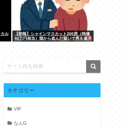
てカル
【朗報】シャインマスカット200房（時価
40万円相当）畑から盗んだ疑いで男を逮捕
へ
カテゴリー
VIP
なんG