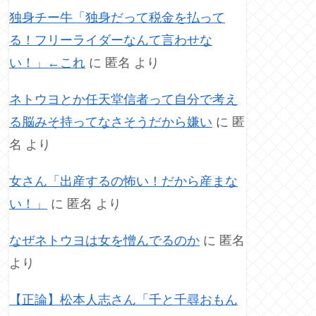
独身チー牛「独身だって税金を払って
る！フリーライダーなんて言わせな
い！」←これ
に
匿名
より
ネトウヨとか任天堂信者って自分で考え
る脳みそ持ってなさそうだから嫌い
に
匿
名
より
女さん「出産するの怖い！だから産まな
い！」
に
匿名
より
なぜネトウヨは女を憎んでるのか
に
匿名
より
【正論】松本人志さん「千と千尋おもん