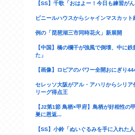
【SS】千歌「おはよー！今日も練習が
ビニールハウスからシャインマスカット約
例の「琵琶湖三市同時花火」新展開
【中国】橋の欄干が強風で倒壊、中に鉄
た」
【画像】ロピアのパワー全開おにぎり44
セレッソ大阪がアル・アハリからシリア代
リーグ得点王
【J2第1節 鳥栖×甲府】鳥栖が好相性の
巣に恩返...
【SS】小鈴「ぬいぐるみを手に入れた