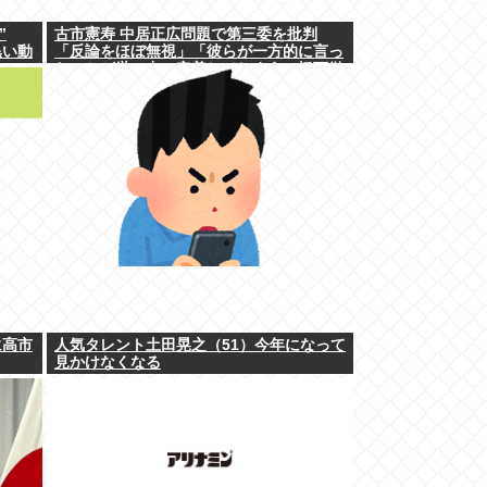
”
古市憲寿 中居正広問題で第三委を批判
黒い動
「反論をほぼ無視」「彼らが一方的に言っ
たことが世の中に定着してしまう」橋下徹
も同調
に高市
人気タレント土田晃之（51）今年になって
見かけなくなる