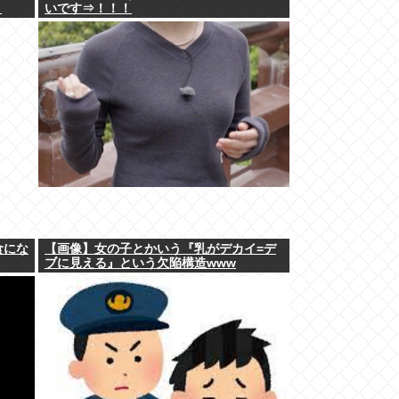
！
いです⇒！！！
食にな
【画像】女の子とかいう『乳がデカイ=デ
ブに見える』という欠陥構造www