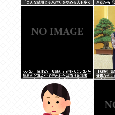
「こんな値段じゃ米作りをやめる人も多く
きたから「
なるんじゃないかな?」
けたんや
ヤバい、日本の「盆踊り」が外人にバレた
【悲報】高
渋谷のど真ん中で行われた盆踊り参加者
誉賞なのに
67000人のうち20000人が外人、ダンシン
しまう
グヒーローに熱狂