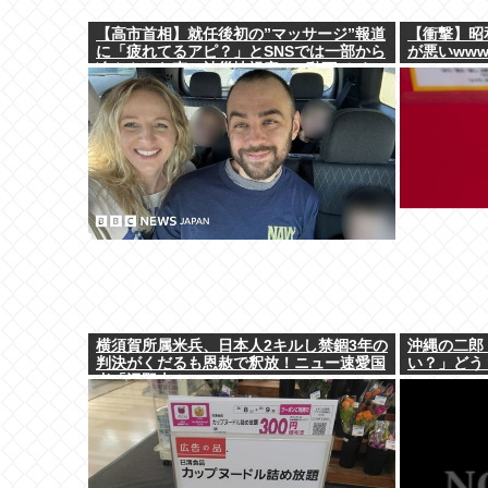
【高市首相】就任後初の”マッサージ”報道
【衝撃】昭
に「疲れてるアピ？」とSNSでは一部から
が悪いwww
冷ややかな声…被災地視察”PV動画”から
続く不信
横須賀所属米兵、日本人2キルし禁錮3年の
沖縄の二郎
判決がくだるも恩赦で釈放！ニュー速愛国
い？」どう
者「辺野古！」