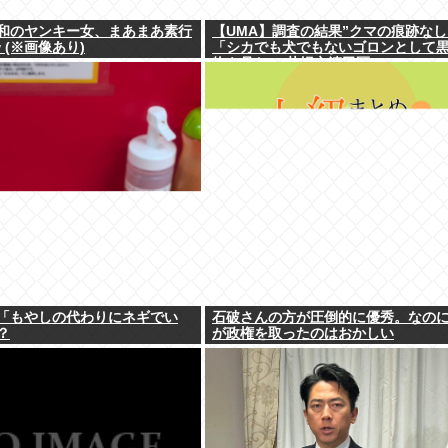
和のヤンキー女、まあまあ素行
【UMA】調査の結果”クマの痕跡なし
 (※画像あり)
「シカでも犬でもないゴロンとして
物を見た」 札幌市清田区
「もやしの代わりにネギでい
石破さんの方が圧倒的に優秀。なの
？
が政権を取ったのはおかしい