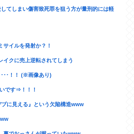
殺してしまい傷害致死罪を狙う方が量刑的には軽
ミサイルを発射か？！
レイクに売上逆転されてしまう
･！！ (※画像あり)
たいです⇒！！！
デブに見える』という欠陥構造www
ww
、裏でおっさんが握っていたwww