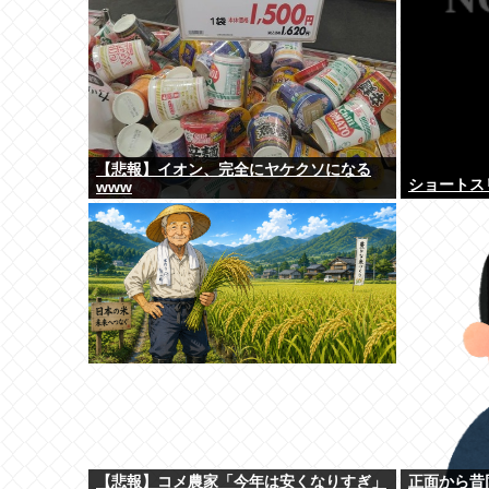
【悲報】イオン、完全にヤケクソになる
ショートス
www
【悲報】コメ農家「今年は安くなりすぎ」
正面から昔