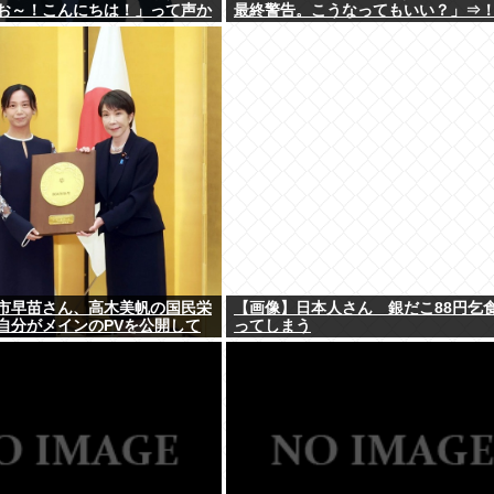
お～！こんにちは！」って声か
最終警告。こうなってもいい？」⇒
市早苗さん、高木美帆の国民栄
【画像】日本人さん 銀だこ88円乞
自分がメインのPVを公開して
ってしまう