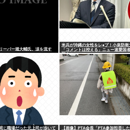
米兵が沖縄の女性をレ●プ！小泉防衛
リーパー堀大輔氏、涙を流す
「コメントは控える」ニュー速愛国
野古！」
同じ職場だった元上司が歩いて
【画像】PTA会長「PTA参加拒否し