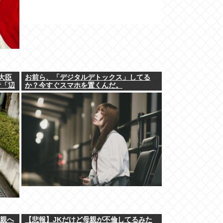
大臣
お前ら、「デジタルデトックス」してる
者「辺
か？今すぐスマホを置くんだ。
た親へ
【悲報】JKだけど母親が不倫してるみた