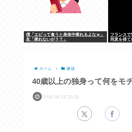
僕「エビって食うと身体中痺れるよなｗ」
フランスで
友「痺れないが？？」
同意を得て
ホーム
嫌儲
40歳以上の独身って何をモ
2026.06.18 23:31