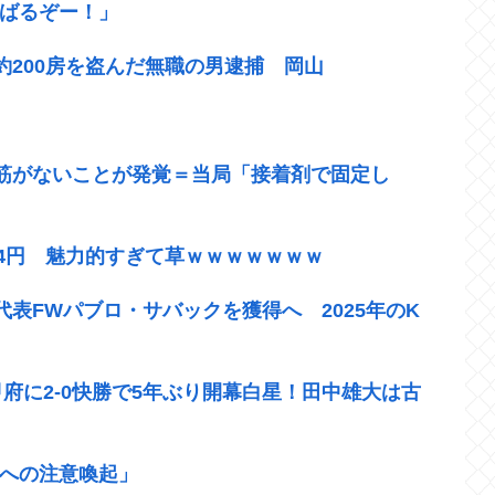
んばるぞー！」
200房を盗んだ無職の男逮捕 岡山
筋がないことが発覚＝当局「接着剤で固定し
4円 魅力的すぎて草ｗｗｗｗｗｗｗ
表FWパブロ・サバックを獲得へ 2025年のK
甲府に2-0快勝で5年ぶり開幕白星！田中雄大は古
人への注意喚起」