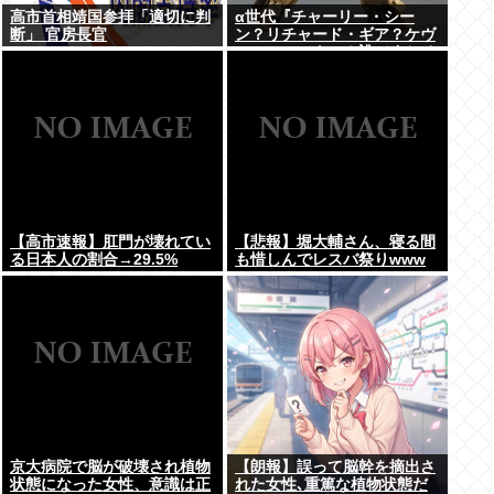
高市首相靖国参拝「適切に判
α世代『チャーリー・シー
断」 官房長官
ン？リチャード・ギア？ケヴ
ィン・コスナー？誰ですかそ
れ？？』何故なのか
【高市速報】肛門が壊れてい
【悲報】堀大輔さん、寝る間
る日本人の割合→29.5%
も惜しんでレスバ祭りwww
京大病院で脳が破壊され植物
【朗報】誤って脳幹を摘出さ
状態になった女性、意識は正
れた女性､重篤な植物状態だ