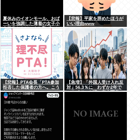
夏休みのイオンモール、おぱ
【悲報】平家を辞めたほうが
ーいを強調した薄着の女子小
いい理由www
中学生だらけ。あれ恥ずかし
くないの？
【悲報】PTA会長「PTA参加
【急増】「外国人受け入れ反
拒否した保護者の方へ。こう
対」56.3％に わずか2年で
なってもいい？」
20.7ポイント増、東大調査
「若い世代ほど増加」