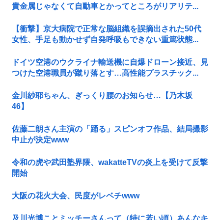
貴金属じゃなくて自動車とかってところがリアリテ...
【衝撃】京大病院で正常な脳組織を誤摘出された50代
女性、手足も動かせず自発呼吸もできない重篤状態...
ドイツ空港のウクライナ輸送機に自爆ドローン接近、見
つけた空港職員が蹴り落とす…高性能プラスチック...
金川紗耶ちゃん、ぎっくり腰のお知らせ…【乃木坂
46】
佐藤二朗さん主演の「踊る」スピンオフ作品、結局撮影
中止が決定www
令和の虎や武田塾界隈、wakatteTVの炎上を受けて反撃
開始
大阪の花火大会、民度がレベチwww
及川光博ことミッチーさんって（特に若い頃）あんなキ