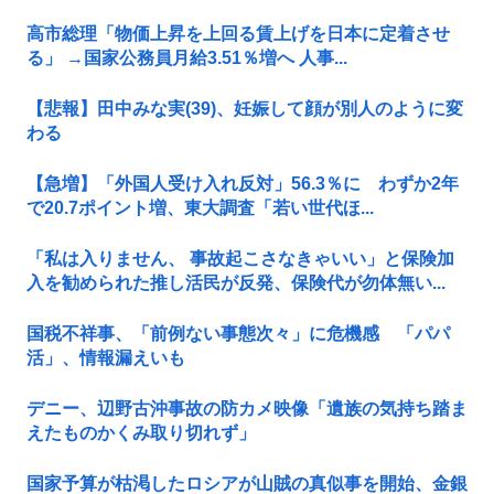
高市総理「物価上昇を上回る賃上げを日本に定着させ
る」 →国家公務員月給3.51％増へ 人事...
【悲報】田中みな実(39)、妊娠して顔が別人のように変
わる
【急増】「外国人受け入れ反対」56.3％に わずか2年
で20.7ポイント増、東大調査「若い世代ほ...
「私は入りません、 事故起こさなきゃいい」と保険加
入を勧められた推し活民が反発、保険代が勿体無い...
国税不祥事、「前例ない事態次々」に危機感 「パパ
活」、情報漏えいも
デニー、辺野古沖事故の防カメ映像「遺族の気持ち踏ま
えたものかくみ取り切れず」
国家予算が枯渇したロシアが山賊の真似事を開始、金銀