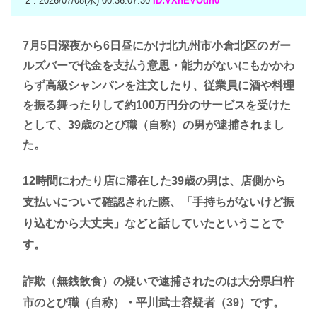
2 : 2026/07/08(水) 00:36:07.30
ID:VXnEVOdn0
7月5日深夜から6日昼にかけ北九州市小倉北区のガー
ルズバーで代金を支払う意思・能力がないにもかかわ
らず高級シャンパンを注文したり、従業員に酒や料理
を振る舞ったりして約100万円分のサービスを受けた
として、39歳のとび職（自称）の男が逮捕されまし
た。
12時間にわたり店に滞在した39歳の男は、店側から
支払いについて確認された際、「手持ちがないけど振
り込むから大丈夫」などと話していたということで
す。
詐欺（無銭飲食）の疑いで逮捕されたのは大分県臼杵
市のとび職（自称）・平川武士容疑者（39）です。