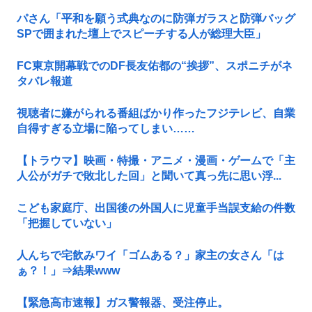
パさん「平和を願う式典なのに防弾ガラスと防弾バッグ
SPで囲まれた壇上でスピーチする人が総理大臣」
FC東京開幕戦でのDF長友佑都の“挨拶”、スポニチがネ
タバレ報道
視聴者に嫌がられる番組ばかり作ったフジテレビ、自業
自得すぎる立場に陥ってしまい……
【トラウマ】映画・特撮・アニメ・漫画・ゲームで「主
人公がガチで敗北した回」と聞いて真っ先に思い浮...
こども家庭庁、出国後の外国人に児童手当誤支給の件数
「把握していない」
人んちで宅飲みワイ「ゴムある？」家主の女さん「は
ぁ？！」⇒結果www
【緊急高市速報】ガス警報器、受注停止。