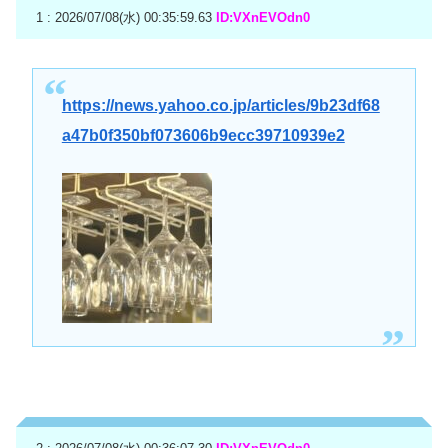
1 : 2026/07/08(水) 00:35:59.63
ID:VXnEVOdn0
https://news.yahoo.co.jp/articles/9b23df68
a47b0f350bf073606b9ecc39710939e2