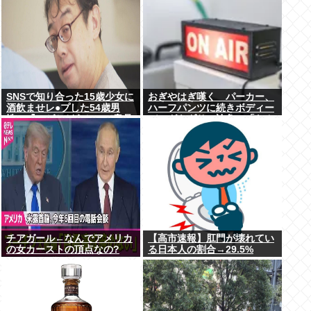
SNSで知り合った15歳少女に
おぎやはぎ嘆く パーカー、
酒飲ませレ●プした54歳男
ハーフパンツに続きボディー
性、『ハゲかどうか』で意見
バッグもダサい論争に「なん
が真っ二つに分かれる
でおじさんだけ言われる
の？」
チアガール←なんでアメリカ
【高市速報】肛門が壊れてい
の女カーストの頂点なの?
る日本人の割合→29.5%