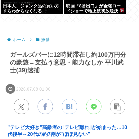
日本人、ジャンク品の買い方
映画『8番出口』が金曜ロー
すらわからなくなる…
ドショーで地上波初放送決
定！！8月28日！！
ホーム
嫌儲
ガールズバーに12時間滞在し約100万円分
の豪遊→支払う意思・能力なしか 平川武
士(39)逮捕
2026.07.08 01:00
"テレビ大好き"高齢者の｢テレビ離れ｣が始まった…10
代後半～20代の約7割が"ほぼ見ない"