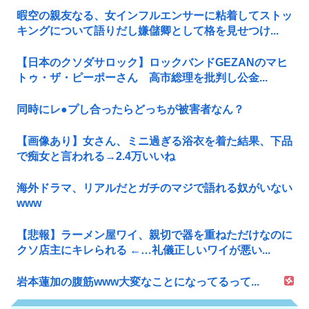
暇空の親友なる、女インフルエンサーに粘着してストッ
キングについて語りだし嫌儲卿として格を見せつけ...
【日本のクソダサロック】ロックバンドGEZANのマヒ
トゥ・ザ・ピーポーさん 高市総理を批判し公金...
同時にレ●プし合ったらどっちが被害者なん？
【画像あり】女さん、ミニ過ぎる浴衣を着た結果、下品
で痴女と言われる→2.4万いいね
海外ドラマ、リアルだとガチのマジで語れる奴がいない
www
【悲報】ラーメン屋ワイ、親切で器を重ねただけなのに
クソ店主にキレられる ←…礼儀正しいワイが悪い...
岩本蓮加の腹筋www大変なことになってるって...