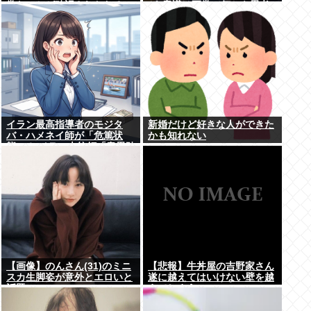
常なことが確認されおわる
が､意識は正常で何かを思考
していると判明
イラン最高指導者のモジタ
新婚だけど好きな人ができた
バ・ハメネイ師が「危篤状
かも知れない
態」？ イラン大統領「意思疎
通はかなり難しい」
【画像】のんさん(31)のミニ
【悲報】牛丼屋の吉野家さん
スカ生脚姿が意外とエロいと
遂に越えてはいけない壁を越
話題
えてしまう…