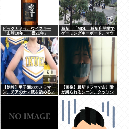
ビックカメラ、ウイスキー
秋葉、「MDL」秋葉店開業で
「山崎18年」「響21年」
ゲーミングキーボード、マウ
を”6万7100円”で抽選販売
ス、先着1000名無料配布で行
列。まだいけるぞ急げ!!
【朗報】甲子園のカメラマ
【画像】最新ドラマで吉川愛
ン、チアのナマ腋を舐めるよ
が縛られるシーン、クッソシ
うに映し出してしまう
コいwww