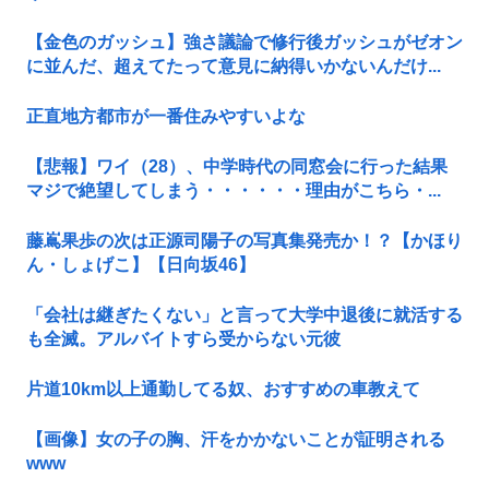
【金色のガッシュ】強さ議論で修行後ガッシュがゼオン
に並んだ、超えてたって意見に納得いかないんだけ...
正直地方都市が一番住みやすいよな
【悲報】ワイ（28）、中学時代の同窓会に行った結果
マジで絶望してしまう・・・・・・理由がこちら・...
藤嶌果歩の次は正源司陽子の写真集発売か！？【かほり
ん・しょげこ】【日向坂46】
「会社は継ぎたくない」と言って大学中退後に就活する
も全滅。アルバイトすら受からない元彼
片道10km以上通勤してる奴、おすすめの車教えて
【画像】女の子の胸、汗をかかないことが証明される
www