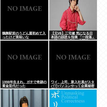
鶴舞駅前のうどん屋初めて入
【元V6】三宅健 気になる日
ったけど美味いな
本語の誤読を指摘 「一段落」
の読みは？ 「使い方間違って
るんだよなとか」
1998年生まれ、ガチで奇跡の
ワイ、上司、新入社員がスタ
黄金世代だった
バでパソコンやって企業秘密
漏洩したから泣かした