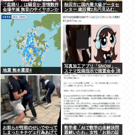
「盆踊り」は騒音か 苦情数件
秋田市に国内最大級データセ
会場半減 無音の中イヤホンか
ンター 建設費2兆円見込む、
ら流れる曲に合わせ踊るサイ
UAEなど投資
レント盆ダンスも
写真加工アプリ「SNOW」、
地震 熊本震度4
ステマ投稿指示で措置命令 消
費者庁
お前らが性欲のせいでやって
数学者「AIで数学の未解決問
しまったキチゲェ行為あげて
題解いたわ」女性「お前の証