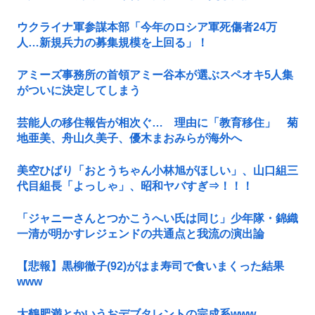
ウクライナ軍参謀本部「今年のロシア軍死傷者24万
人…新規兵力の募集規模を上回る」！
アミーズ事務所の首領アミー谷本が選ぶスペオキ5人集
がついに決定してしまう
芸能人の移住報告が相次ぐ… 理由に「教育移住」 菊
地亜美、舟山久美子、優木まおみらが海外へ
美空ひばり「おとうちゃん小林旭がほしい」、山口組三
代目組長「よっしゃ」、昭和ヤバすぎ⇒！！！
「ジャニーさんとつかこうへい氏は同じ」少年隊・錦織
一清が明かすレジェンドの共通点と我流の演出論
【悲報】黒柳徹子(92)がはま寿司で食いまくった結果
www
大鶴肥満とかいうおデブタレントの完成系www