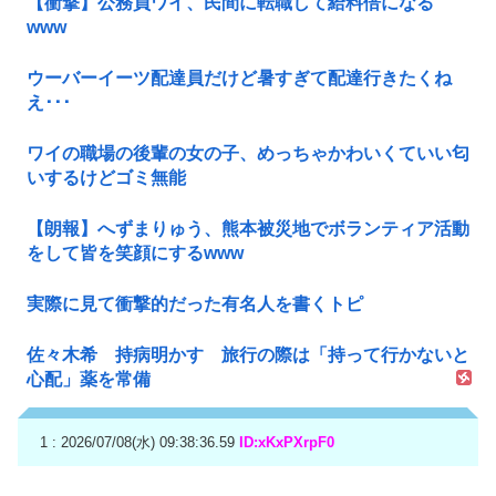
【衝撃】公務員ワイ、民間に転職して給料倍になる
www
ウーバーイーツ配達員だけど暑すぎて配達行きたくね
え･･･
ワイの職場の後輩の女の子、めっちゃかわいくていい匂
いするけどゴミ無能
【朗報】へずまりゅう、熊本被災地でボランティア活動
をして皆を笑顔にするwww
実際に見て衝撃的だった有名人を書くトピ
佐々木希 持病明かす 旅行の際は「持って行かないと
心配」薬を常備
1 : 2026/07/08(水) 09:38:36.59
ID:xKxPXrpF0