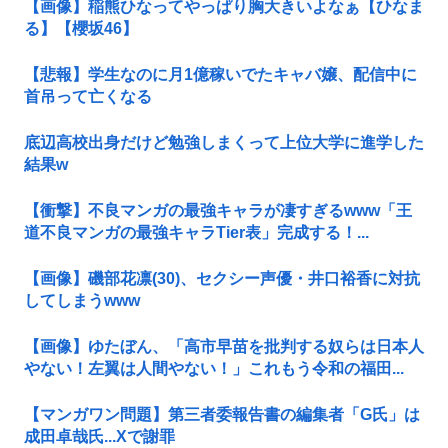
【画像】稲熊ひなってやっぱり胸大きいよなぁ【ひなま
る】【櫻坂46】
【悲報】学生なのに月1億稼いでたキャバ嬢、配信中に
首吊って亡くなる
底辺高校出身だけど勉強しまくって上位大学に進学した
結果w
【衝撃】不良マンガの最強キャラが凄すぎるwww「王
道不良マンガの最強キャラTier表」完成する！...
【画像】磯部花凛(30)、セクシー声優・井口裕香に対抗
してしまうwww
【画像】ゆたぼん、「高市早苗を批判する奴らは日本人
やない！左翼は人間やない！」これもう令和の福田...
【マンガワン問題】第三者委報告書の編集者「G氏」は
成田卓哉氏...Xで謝罪