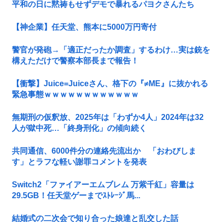
平和の日に黙祷もせずデモで暴れるパヨクさんたち
【神企業】任天堂、熊本に5000万円寄付
警官が発砲→「適正だったか調査」するわけ…実は銃を
構えただけで警察本部長まで報告！
【衝撃】Juice=Juiceさん、格下の『≠ME』に抜かれる
緊急事態ｗｗｗｗｗｗｗｗｗｗｗｗ
無期刑の仮釈放、2025年は「わずか4人」2024年は32
人が獄中死…「終身刑化」の傾向続く
共同通信、6000件分の連絡先流出か 「おわびしま
す」とラフな軽い謝罪コメントを発表
Switch2「ファイアーエムブレム 万紫千紅」容量は
29.5GB！任天堂ゲーまでｽﾄﾚｰｼﾞ馬...
結婚式の二次会で知り合った娘達と乱交した話