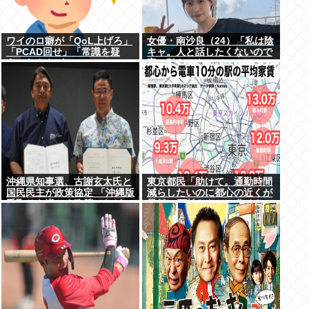
ワイのロ癖が「QoL上げろ」
女優・南沙良（24）「私は陰
「PCAD回せ」「常識を疑
キャ。人と話したくないので
え」なんやが
家に引きこもってPCでアニ
メを観ていたい」
沖縄県知事選、古謝玄太氏と
東京都民「助けて。通勤時間
国民民主が政策協定 「沖縄版
減らしたいのに都心の近くが
手取りを増やす政策」など5
最低10万払わないと住めない
項目
の」