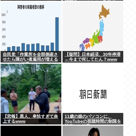
け
明間違ってるやん」数学者
「内容デタラメで草。AI使う
のヘタ？」→女性大発狂
自民党「作業所を全部倒産さ
【疑問】日本経済、30年停滞
せたら障がい者雇用が増える
←今まで何してたん？www
のでは 」結果ww
【悲報】黒人、卑怯すぎて炎
11歳の娘のパソコンに、
上するwww
YouTubeの視聴時間の制限を
設定した結果