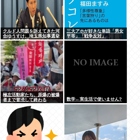
クルド人問題を訴えてきた河
三大アホが好きな単語「男女
合ゆうすけ、埼玉県知事選挙
平等」「戦争反対」
に立候補表明www
極左活動家たち、原爆の被爆
数学←実生活で使いません?
者まで冒涜して終わる