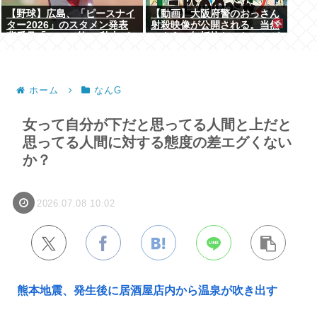
【野球】広島、「ピースナイ
【動画】大阪府警のおっさん
ター2026」のスタメン発表
射殺映像が公開される。当然
背番号「86」で統一 秋山が
のように無抵抗だったことが
カープ移籍後初の4番 小園は
発覚
6番
ホーム
なんG
女って自分が下だと思ってる人間と上だと
思ってる人間に対する態度の差エグくない
か？
2026.07.08 10:02
熊本地震、発生後に居酒屋店内から温泉が吹き出す