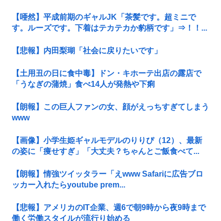
【唖然】平成前期のギャルJK「茶髪です。超ミニで
す。ルーズです。下着はテカテカか豹柄です」⇒！！...
【悲報】内田梨瑚「社会に戻りたいです」
【土用丑の日に食中毒】ドン・キホーテ出店の露店で
「うなぎの蒲焼」食べ14人が発熱や下痢
【朗報】この巨人ファンの女、顔がえっちすぎてしまう
www
【画像】小学生姫ギャルモデルのりりぴ（12）、最新
の姿に「痩せすぎ」「大丈夫？ちゃんとご飯食べて...
【朗報】情強ツイッタラー「えwww Safariに広告ブロ
ッカー入れたらyoutube prem...
【悲報】アメリカのIT企業、週6で朝9時から夜9時まで
働く労働スタイルが流行り始める