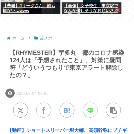
【悲報】Jリーグさん、誰も
【画像】女子校生「東京駅で
観ない…www
なんか優しそうなおじいさん
に手を振られたからネットに
あげよ！w」ﾊﾟｼｬ
ホーム
芸スポ
【RHYMESTER】宇多丸 都のコロナ感染
124人は「予想されたこと」、対策に疑問
符「どういうつもりで東京アラート解除し
たの？」
2020.07.04 00:06
【動画】ショートスリーパー堀大輔、高須幹弥にブチギ