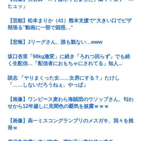
ヒュッ」
【芸能】松本まりか（41）熊本支援で“大きい口でピザ
頬張る”動画に一部で困惑…“
【悲報】Jリーグさん、誰も観ない…www
坂口杏里「98kg激変」に続き「ろれつ回らず」でも続
く生配信…「配信者におもちゃにされてる」知人...
談志 「ヤりまくった女……女房にする？」たけし
「……しないだろうねぇ、やっぱ」
【画像】ワンピース麦わら海賊団のウソップさん、匂わ
せから12年越しに見聞色の覇気を披露ｗｗｗ
【画像】高一ミスコングランプリのメスガキ、我々を挑
発ｗ