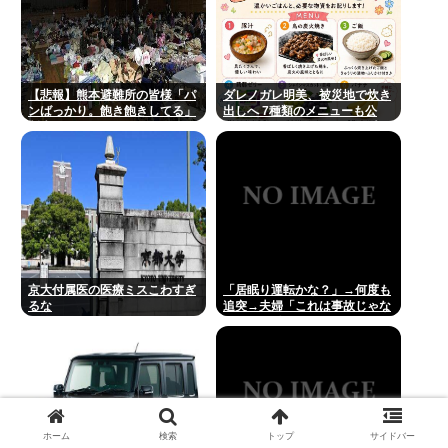
【悲報】熊本避難所の皆様「パ
ダレノガレ明美、被災地で炊き
ンばっかり。飽き飽きしてる」
出しへ 7種類のメニューも公
断水なお3万戸
開… トラック、バスなどに大量
超・・・・・・・・・
物資を搭載して熊本へ
京大付属医の医療ミスこわすぎ
「居眠り運転かな？」→何度も
るな
追突→夫婦「これは事故じゃな
い」と気付く…
ホーム
検索
トップ
サイドバー