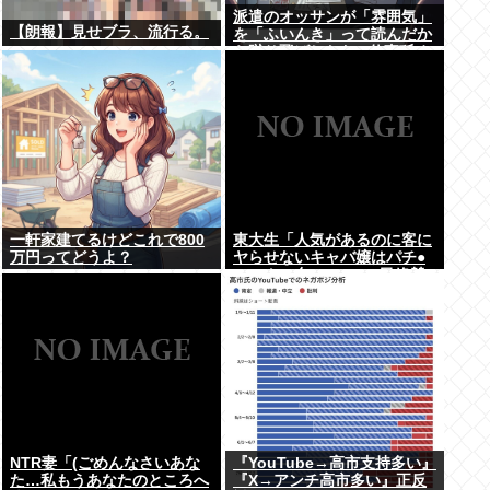
派遣のオッサンが「雰囲気」
【朗報】見せブラ、流行る。
を「ふいんき」って読んだか
ら蹴り飛ばしたわ...仕事舐め
んな
一軒家建てるけどこれで800
東大生「人気があるのに客に
万円ってどうよ？
ヤらせないキャバ嬢はパチ●
コのクソ台」 Twitter民絶賛
の嵐www
NTR妻「(ごめんなさいあな
『YouTube→高市支持多い』
た…私もうあなたのところへ
『X→アンチ高市多い』正反