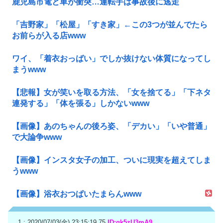
鹿児島市電と車が衝突…運転手は事故後に逃走
「吉野家」「松屋」「すき家」←この3つが並んでたら
お前らが入る店www
ワイ、「着衣おっばい」でしか抜けない体質になってし
まうwww
【悲報】女が笑いを取る方法、「女を捨てる」「下ネタ
連発する」「体を張る」しかないwww
【画像】あのちゃんの後ろ姿、「デカい」「いや普通」
で大論争www
【画像】インスタ女子の加工、ついに現実を超えてしま
うwww
【画像】浴衣おつぱいたまらんwww
1 : 2020/07/03(金) 23:15:19.75
ID:gk5zU3mA9