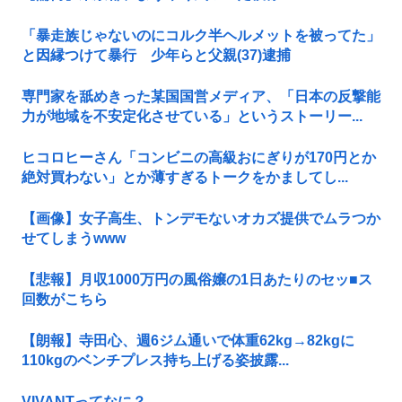
「暴走族じゃないのにコルク半ヘルメットを被ってた」
と因縁つけて暴行 少年らと父親(37)逮捕
専門家を舐めきった某国国営メディア、「日本の反撃能
力が地域を不安定化させている」というストーリー...
ヒコロヒーさん「コンビニの高級おにぎりが170円とか
絶対買わない」とか薄すぎるトークをかましてし...
【画像】女子高生、トンデモないオカズ提供でムラつか
せてしまうwww
【悲報】月収1000万円の風俗嬢の1日あたりのセッ■ス
回数がこちら
【朗報】寺田心、週6ジム通いで体重62kg→82kgに
110kgのベンチプレス持ち上げる姿披露...
VIVANTってなに？