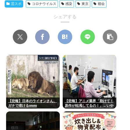
芸スポ
コロナウイルス
感染
東京
都会
シェアする
【悲報】日本のライオンさん、
【悲報】アニメ業界「助けて！
ガチで溶けるwww
原作が枯渇してるの！」←いや
既存作品の2期やったら良いよ
ね？www