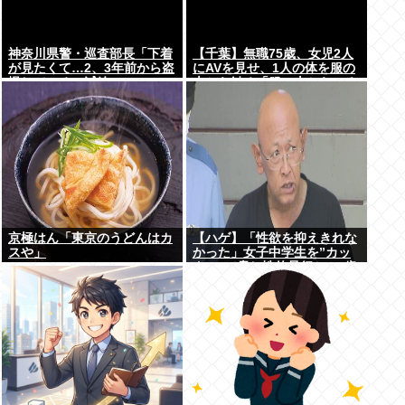
神奈川県警・巡査部長「下着
【千葉】無職75歳、女児2人
が見たくて…2、3年前から盗
にAVを見せ、1人の体を服の
撮している」減給
上から触る「服の上からぺろ
っと触ったと思う」
京極はん「東京のうどんはカ
【ハゲ】「性欲を抑えきれな
スや」
かった」女子中学生を”カッ
ター”で脅し性的暴行か 56歳
の男逮捕 千葉