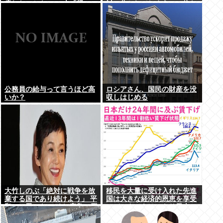
戻れないかも…)」夫「帰っ
対に分かれてしまう。一体な
てこなくていいよ」
ぜ？？？
公務員の給与って言うほど高
ロシアさん、国民の財産を没
いか？
収しはじめる
大竹しのぶ「絶対に戦争を放
移民を大量に受け入れた先進
棄する国であり続けよう」 平
国は大きな経済的恩恵を享受
和への思いをつづる 広島に原
→データでもはっきり日本一
爆が投下されてから81年
人負け示される