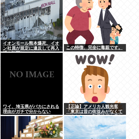
イオンモール熊本爆死、イオ
この特徴、完全に毒親です。
ン社員が規定に違反して再入
場を許可していた
ワイ、埼玉県がバカにされる
【正論】アメリカ人観光客
理由がガチで分からない
「東京は昔の街並みがなくて
つまらない。和風建築を見た
いのにガッカリだ。」