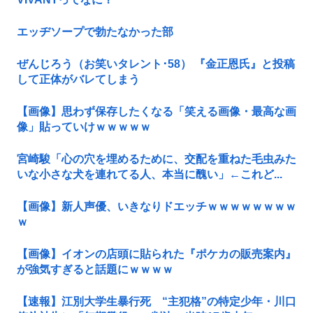
エッヂソープで勃たなかった部
ぜんじろう（お笑いタレント･58） 『金正恩氏』と投稿
して正体がバレてしまう
【画像】思わず保存したくなる「笑える画像・最高な画
像」貼っていけｗｗｗｗｗ
宮崎駿「心の穴を埋めるために、交配を重ねた毛虫みた
いな小さな犬を連れてる人、本当に醜い」←これど...
【画像】新人声優、いきなりドエッチｗｗｗｗｗｗｗｗ
ｗ
【画像】イオンの店頭に貼られた『ポケカの販売案内』
が強気すぎると話題にｗｗｗｗ
【速報】江別大学生暴行死 “主犯格”の特定少年・川口