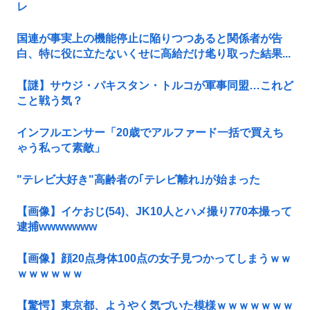
レ
国連が事実上の機能停止に陥りつつあると関係者が告
白、特に役に立たないくせに高給だけ毟り取った結果...
【謎】サウジ・パキスタン・トルコが軍事同盟…これど
こと戦う気？
インフルエンサー「20歳でアルファード一括で買えち
ゃう私って素敵」
"テレビ大好き"高齢者の｢テレビ離れ｣が始まった
【画像】イケおじ(54)、JK10人とハメ撮り770本撮って
逮捕wwwwwww
【画像】顔20点身体100点の女子見つかってしまうｗｗ
ｗｗｗｗｗｗ
【驚愕】東京都、ようやく気づいた模様ｗｗｗｗｗｗｗ