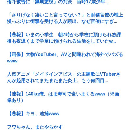
侑斗被告に「無期懲役」の判決 当時17歳少年...
「さりげなく凄いこと言ってない？」と財務官僚の増上
慢っぷりに衝撃を受ける人が続出、なぜ官僚にすぎ...
【悲報】いまの小学生 朝7時から学校に預けられ放課
後も夜遅くまで学童に預けられる生活をしていたw...
【画像】大物YouTuber、AVと間違われて海外でバズる
www
人気アニメ「メイドインアビス」の主題歌にVTuberさ
んが起用されてまたまたまた炎上、もう何回目...
【速報】140kg俺、はま寿司で食いまくるwww（※画
像あり）
【悲報】キヨ、逮捕www
フワちゃん、またやらかす