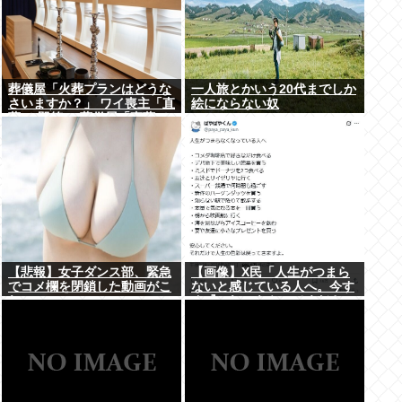
葬儀屋「火葬プランはどうな
一人旅とかいう20代までしか
さいますか？」 ワイ喪主「直
絵にならない奴
葬で(即答)」葬儀屋「直葬で
すか…！？（ちょい引き気
味）」⇒！！！
【悲報】女子ダンス部、緊急
【画像】X民「人生がつまら
でコメ欄を閉鎖した動画がこ
ないと感じている人へ。今す
れ・・・・・
ぐ『これ』をやってくださ
い。」6.9万いいね