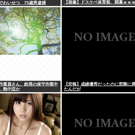
【画像】ドスケベ体育祭、開幕ｗｗ
でわいせつ 75歳男逮捕
作業員さん、鉄塔の保守作業中
【悲報】成績優秀だったのに窓際に
。熱中症か
たんだが