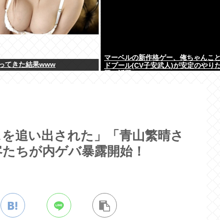
マーベルの新作格ゲー、俺ちゃんこ
ってきた結果www
ドプール(CV子安武人)が安定のやり
題で話題に
スを追い出された」「青山繁晴さ
客たちが内ゲバ暴露開始！