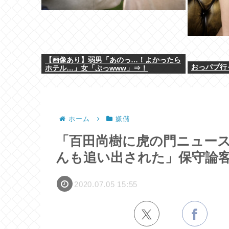
【画像あり】弱男「あのっ…！よかったら
おっパブ行
ホテル…」女「ぷっwww」⇒！
ホーム
嫌儲
「百田尚樹に虎の門ニュー
んも追い出された」保守論
2020.07.05 15:55