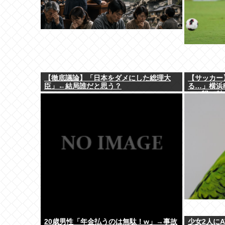
【徹底議論】「日本をダメにした総理大
【サッカー
臣」←結局誰だと思う？
る…」横浜
ュー戦で魅
「すごい才
20歳男性「年金払うのは無駄！w」→事故
少女2人に