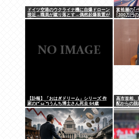
ドイツ空港のウクライナ機に自爆ドローン
富裕層の｢
接近→職員が蹴り落とす→偶然起爆装置が
｢300万
壊れセーフ
う真のお金
【訃報】「おはぎドリーム」シリーズ 作
高市首相、
家の(*´ω`*)うんち博士さん死去 64歳
配からの脱
もクビ