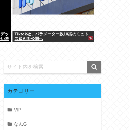
とデッ
Tiktok社、パラメーター数10兆のミュト
たい放
ス級AIを公開へ
カテゴリー
VIP
なんG