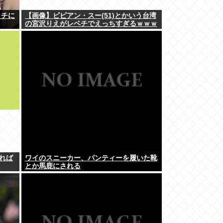
ッチに
【画像】ビビアン・スー(51)とかいう台湾
の宮沢りえがレベチでえっちすぎるｗｗｗ
れば
ワイのスニーカー、パンティーを履いた靴
とか馬鹿にされる