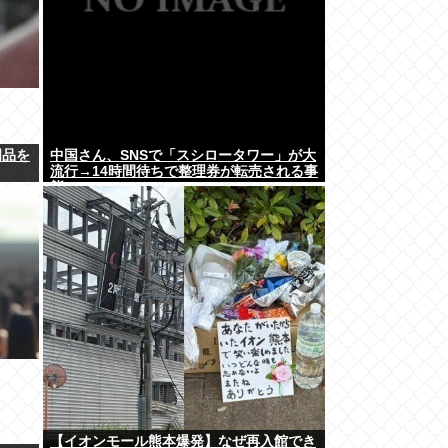
明品を
中国さん、SNSで「スシロータワー」が大
流行→14時間待ちで整理券が転売される事
態に…
【イオンモール熊本爆発】なぜ再入館でき