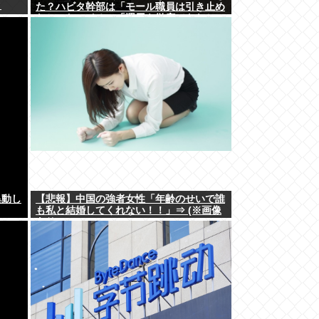
ｗ
た？ハビタ幹部は「モール職員は引き止め
なかった」イオン「運用を徹底できなかっ
た可能性」
異動し
【悲報】中国の強者女性「年齢のせいで誰
も私と結婚してくれない！！」⇒ (※画像
あり)