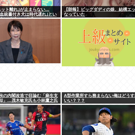
ペット離れ｣が止まらない…
【朗報】ビッグダディの娘、結構エ
円の血統書付き犬は時代遅れ｣とい
なっていた
持ちが"向かった先"
秋の内閣改造で目論む「麻生支
A型作業所すら務まらない俺はどうす
却」…茂木敏充氏も小林鷹之氏
いい？？？