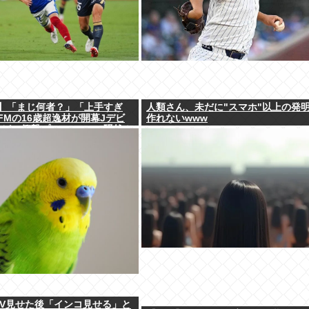
】「まじ何者？」「上手すぎ
人類さん、未だに"スマホ"以上の発
FMの16歳超逸材が開幕Jデビ
作れないwww
せた”衝撃プレー”にSNS騒然！
能」
AV見せた後「インコ見せる」と