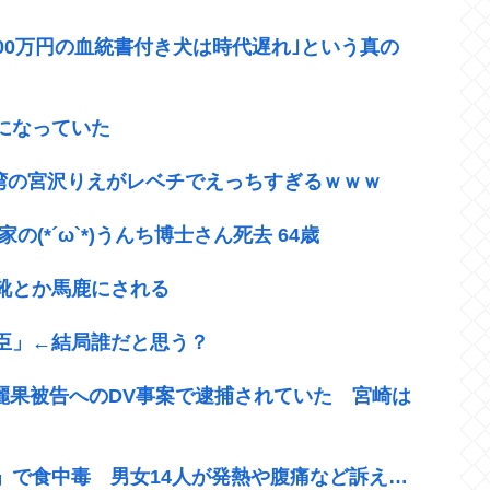
300万円の血統書付き犬は時代遅れ｣という真の
になっていた
台湾の宮沢りえがレベチでえっちすぎるｗｗｗ
(*´ω`*)うんち博士さん死去 64歳
靴とか馬鹿にされる
臣」←結局誰だと思う？
崎麗果被告へのDV事案で逮捕されていた 宮崎は
」で食中毒 男女14人が発熱や腹痛など訴え…