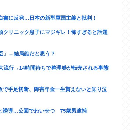
白書に反発…日本の新型軍国主義と批判！
須クリニック息子にマジギレ！怖すぎると話題
臣」←結局誰だと思う？
大流行→14時間待ちで整理券が転売される事態
事故で手足切断、障害年金一生貰えないと知り泣
と誘導…公園でわいせつ 75歳男逮捕