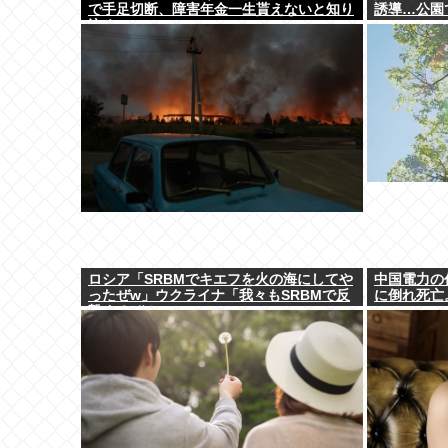
で手足切断、障害年金一生貰えないと知り
誘導…公園
泣く
ロシア「SRBMでキエフを火の海にしてや
中国電力の
ったぜw」ウクライナ「我々もSRBMで反
に倒れ死亡
撃するぞ！」