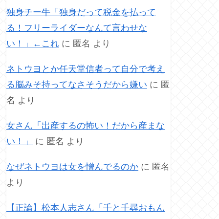
独身チー牛「独身だって税金を払って
る！フリーライダーなんて言わせな
い！」←これ
に
匿名
より
ネトウヨとか任天堂信者って自分で考え
る脳みそ持ってなさそうだから嫌い
に
匿
名
より
女さん「出産するの怖い！だから産まな
い！」
に
匿名
より
なぜネトウヨは女を憎んでるのか
に
匿名
より
【正論】松本人志さん「千と千尋おもん